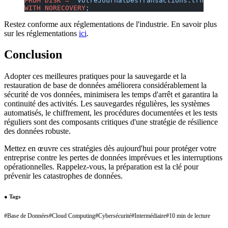
FROM
 DISK
 =
 'VotreJournalDesTransactions.trn'
WITH
 NORECOVERY
;
Restez conforme aux réglementations de l'industrie. En savoir plus
sur les réglementations
ici
.
Conclusion
Adopter ces meilleures pratiques pour la sauvegarde et la
restauration de base de données améliorera considérablement la
sécurité de vos données, minimisera les temps d'arrêt et garantira la
continuité des activités. Les sauvegardes régulières, les systèmes
automatisés, le chiffrement, les procédures documentées et les tests
réguliers sont des composants critiques d'une stratégie de résilience
des données robuste.
Mettez en œuvre ces stratégies dès aujourd'hui pour protéger votre
entreprise contre les pertes de données imprévues et les interruptions
opérationnelles. Rappelez-vous, la préparation est la clé pour
prévenir les catastrophes de données.
●
Tags
#
Base de Données
#
Cloud Computing
#
Cybersécurité
#
Intermédiaire
#
10 min de lecture