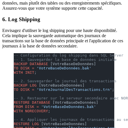
données, mais plutôt des tables ou des enregistrements spécifiques.
Assurez-vous que votre système supporte cette capacité.
6.
Log Shipping
Envisagez d'utiliser le log shipping pour une haute disponibilité.
Cela implique la sauvegarde automatique des journaux de
transactions sur la base de données principale et l'application de ces
journaux à la base de données secondaire.
-- Configuration du log shipping dans SQL Server
-- 1. Sauvegarder la base de données initiale
BACKUP
 DATABASE
 [VotreBaseDeDonnées]
TO
 DISK
 =
 'VotreBaseDeDonnées.bak'
WITH
 INIT
;
-- 2. Sauvegarder le journal des transactions
BACKUP
 LOG
 [VotreBaseDeDonnées]
TO
 DISK
 =
 'VotreJournalDesTransactions.trn'
;
-- 3. Restaurer sur le serveur secondaire avec NOR
RESTORE
 DATABASE
 [VotreBaseDeDonnées]
FROM
 DISK
 =
 'VotreBaseDeDonnées.bak'
WITH
 NORECOVERY
;
-- 4. Appliquer les journaux de transactions au se
RESTORE
 LOG
 [VotreBaseDeDonnées]