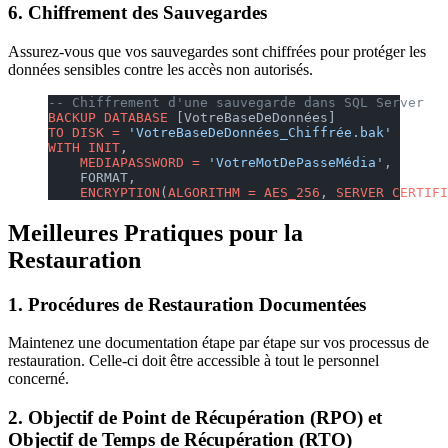
6.
Chiffrement des Sauvegardes
Assurez-vous que vos sauvegardes sont chiffrées pour protéger les
données sensibles contre les accès non autorisés.
-- Chiffrement d'une sauvegarde dans SQL Server
BACKUP
 DATABASE
 [VotreBaseDeDonnées]
TO
 DISK
 =
 'VotreBaseDeDonnées_Chiffrée.bak'
WITH
 INIT
,
    MEDIAPASSWORD
 =
 'VotreMotDePasseMédia'
,
    FORMAT,
    ENCRYPTION
(
ALGORITHM
 =
 AES_256
, 
SERVER
 CERTIFI
Meilleures Pratiques pour la
Restauration
1.
Procédures de Restauration Documentées
Maintenez une documentation étape par étape sur vos processus de
restauration. Celle-ci doit être accessible à tout le personnel
concerné.
2.
Objectif de Point de Récupération (RPO) et
Objectif de Temps de Récupération (RTO)