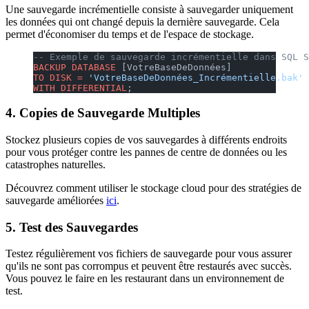
Une sauvegarde incrémentielle consiste à sauvegarder uniquement
les données qui ont changé depuis la dernière sauvegarde. Cela
permet d'économiser du temps et de l'espace de stockage.
-- Exemple de sauvegarde incrémentielle dans SQL S
BACKUP
 DATABASE
 [VotreBaseDeDonnées]
TO
 DISK
 =
 'VotreBaseDeDonnées_Incrémentielle.bak'
WITH
 DIFFERENTIAL
;
4.
Copies de Sauvegarde Multiples
Stockez plusieurs copies de vos sauvegardes à différents endroits
pour vous protéger contre les pannes de centre de données ou les
catastrophes naturelles.
Découvrez comment utiliser le stockage cloud pour des stratégies de
sauvegarde améliorées
ici
.
5.
Test des Sauvegardes
Testez régulièrement vos fichiers de sauvegarde pour vous assurer
qu'ils ne sont pas corrompus et peuvent être restaurés avec succès.
Vous pouvez le faire en les restaurant dans un environnement de
test.