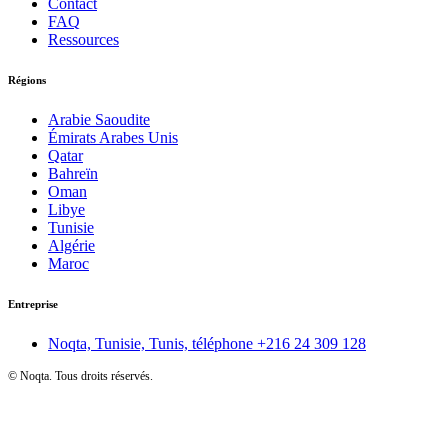
Contact
FAQ
Ressources
Régions
Arabie Saoudite
Émirats Arabes Unis
Qatar
Bahreïn
Oman
Libye
Tunisie
Algérie
Maroc
Entreprise
Noqta, Tunisie, Tunis, téléphone
+216 24 309 128
©
Noqta. Tous droits réservés.