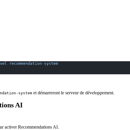
vel
 recommendation-system
et démarreront le serveur de développement.
ndation-system
ions AI
r activer Recommendations AI.