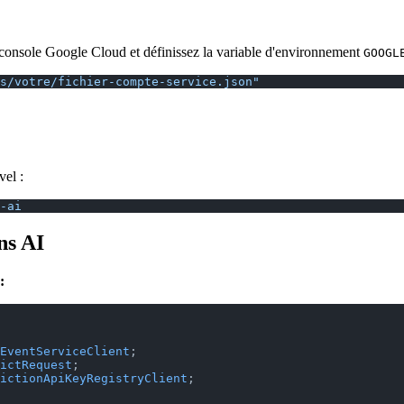
a console Google Cloud et définissez la variable d'environnement
GOOGL
s/votre/fichier-compte-service.json"
vel :
-ai
ns AI
:
EventServiceClient
;
ictRequest
;
ictionApiKeyRegistryClient
;