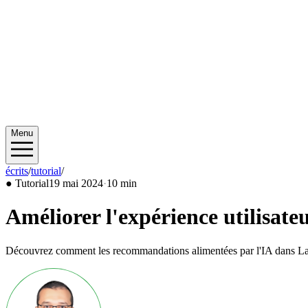
Menu
écrits
/
tutorial
/
2024/05
●
Tutorial
19 mai 2024
·
10 min
Améliorer l'expérience utilisat
Découvrez comment les recommandations alimentées par l'IA dans Larav