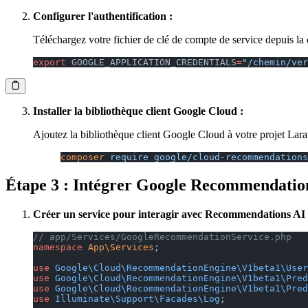
Configurer l'authentification :
Téléchargez votre fichier de clé de compte de service depuis l
export
 GOOGLE_APPLICATION_CREDENTIALS
=
"/chemin/ver
Installer la bibliothèque client Google Cloud :
Ajoutez la bibliothèque client Google Cloud à votre projet Lara
composer
 require
 google/cloud-recommendations
Étape 3 : Intégrer Google Recommendatio
Créer un service pour interagir avec Recommendations AI 
// app/Services/GoogleRecommendationService.php
namespace
 App\Services
;
use
 Google\Cloud\RecommendationEngine\V1beta1\User
use
 Google\Cloud\RecommendationEngine\V1beta1\Pred
use
 Google\Cloud\RecommendationEngine\V1beta1\Pred
use
 Illuminate\Support\Facades\Log
;