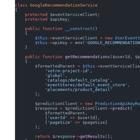
class
 GoogleRecommendationService
{
    protected
 $eventServiceClient;
    protected
 $apiKey;
    public
 function
 __construct
()
    {
        $this
->
eventServiceClient 
=
 new
 UserEventS
        $this
->
apiKey 
=
 env
(
'GOOGLE_RECOMMENDATION
    }
    public
 function
 getRecommendations
($userId, $p
    {
        $formattedParent 
=
 $this
->
eventServiceClie
            'votre-project-id'
,
            'global'
,
            'catalogs/default_catalog'
,
            'eventStores/default_event_store'
,
            'placements/product_detail'
        );
        $predictionClient 
=
 new
 PredictionApiKeyRe
        $response 
=
 $predictionClient
->
predict
(
            $formattedParent,
            [
'userId'
 =>
 $userId],
            [
'pageSize'
 =>
 $pageSize]
        );
        return
 $response
->
getResults
();