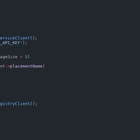
erviceClient
();
_API_KEY'
);
ageSize 
=
 5
)
nt
->
placementName
(
gistryClient
();