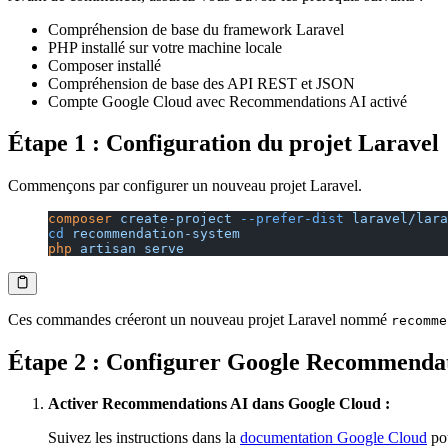
Compréhension de base du framework Laravel
PHP installé sur votre machine locale
Composer installé
Compréhension de base des API REST et JSON
Compte Google Cloud avec Recommendations AI activé
Étape 1 : Configuration du projet Laravel
Commençons par configurer un nouveau projet Laravel.
composer
 create-project
 --prefer-dist
 laravel/lara
cd
 recommendation-system
php
 artisan
 serve
Ces commandes créeront un nouveau projet Laravel nommé
recomme
Étape 2 : Configurer Google Recommendat
Activer Recommendations AI dans Google Cloud :
Suivez les instructions dans la
documentation Google Cloud
pou