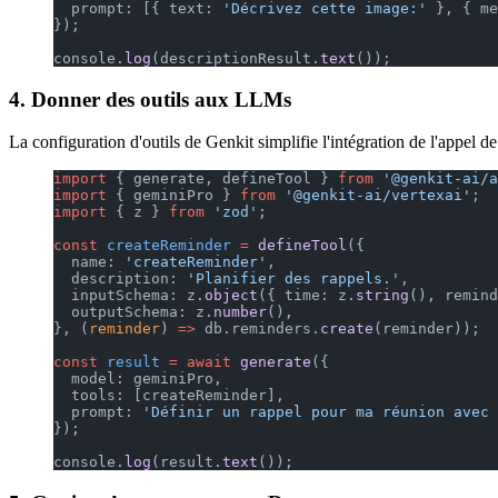
  prompt: [{ text: 
'Décrivez cette image:'
 }, { me
});
console.
log
(descriptionResult.
text
());
4. Donner des outils aux LLMs
La configuration d'outils de Genkit simplifie l'intégration de l'appel d
import
 { generate, defineTool } 
from
 '@genkit-ai/a
import
 { geminiPro } 
from
 '@genkit-ai/vertexai'
;
import
 { z } 
from
 'zod'
;
const
 createReminder
 =
 defineTool
({
  name: 
'createReminder'
,
  description: 
'Planifier des rappels.'
,
  inputSchema: z.
object
({ time: z.
string
(), remind
  outputSchema: z.
number
(),
}, (
reminder
) 
=>
 db.reminders.
create
(reminder));
const
 result
 =
 await
 generate
({
  model: geminiPro,
  tools: [createReminder],
  prompt: 
'Définir un rappel pour ma réunion avec 
});
console.
log
(result.
text
());