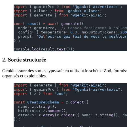
import
 { geminiPro } 
from
 '@genkit-ai/vertexai'
;
import
 { ollama } 
from
 'genkit-ollama'
;
import
 { generate } 
from
 '@genkit-ai/ai'
;
const
 result
 =
 await
 generate
({
  model: geminiPro,  
// Passez facilement à 'ollam
  config: { temperature: 
0.3
, maxOutputTokens: 
200
  prompt: 
'Qu
\'
est-ce qui fait de vous le meilleur
});
console.
log
(result.
text
());
2. Sortie structurée
Genkit assure des sorties type-safe en utilisant le schéma Zod, fournis
organisés et exploitables.
import
 { generate } 
from
 "@genkit-ai/ai"
;
import
 { geminiPro } 
from
 "@genkit-ai/vertexai"
;
import
 { z } 
from
 "zod"
;
const
 CreatureSchema
 =
 z.
object
({
  name: z.
string
(),
  hitPoints: z.
number
(),
  attacks: z.
array
(z.
object
({ name: z.
string
(), da
});