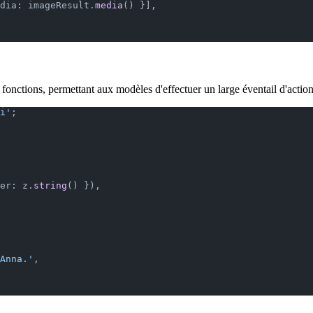
dia: imageResult.
media
() }],
e fonctions, permettant aux modèles d'effectuer un large éventail d'action
i'
;
er: z.
string
() }),
Anna.'
,