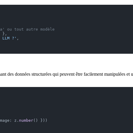
a' ou tout autre modèle
 },
 LLM ?'
,
sant des données structurées qui peuvent être facilement manipulées et ut
mage: z.
number
() }))