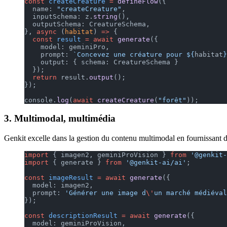
const
 createCreature
 =
 defineFlow
({
  name: 
"createCreature"
,
  inputSchema: z.
string
(),
  outputSchema: CreatureSchema,
}, 
async
 (
habitat
) 
=>
 {
  const
 result
 =
 await
 generate
({
    model: geminiPro,
    prompt: 
`Concevez une créature pour ${
habitat
}
    output: { schema: CreatureSchema }
  });
  return
 result.
output
();
});
console.
log
(
await
 createCreature
(
"forêt"
));
3. Multimodal, multimédia
Genkit excelle dans la gestion du contenu multimodal en fournissant d
import
 { imagen2, geminiProVision } 
from
 '@genkit-
import
 { generate } 
from
 '@genkit-ai/ai'
;
const
 imageResult
 =
 await
 generate
({
  model: imagen2,
  prompt: 
'Générer une image d
\'
un marché médiéval
});
const
 descriptionResult
 =
 await
 generate
({
  model: geminiProVision,