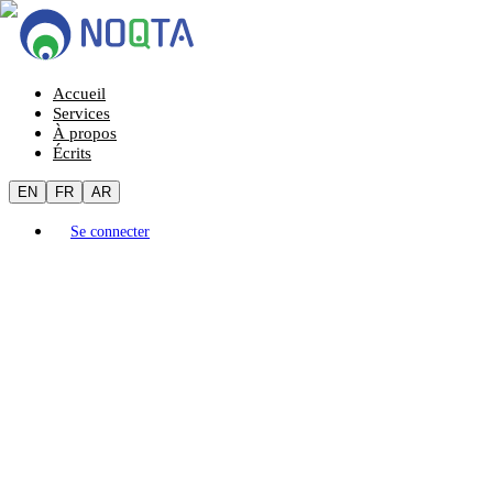
Accueil
Services
À propos
Écrits
EN
FR
AR
Se connecter