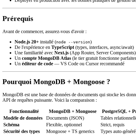
Déployer en production avec les bonnes pratiques de gestion d
Prérequis
Avant de commencer, assurez-vous d'avoir :
Node.js 20+
installé (
)
node --version
De l'expérience en
TypeScript
(types, interfaces, async/await)
Une familiarité avec
Next.js
(App Router, Server Components)
Un
compte MongoDB Atlas
(le tier gratuit fonctionne parfait
Un
éditeur de code
— VS Code ou Cursor recommandé
Pourquoi MongoDB + Mongoose ?
MongoDB est une base de données de documents qui stocke les donnée
API de requêtes puissante. Voici la comparaison :
Fonctionnalité
MongoDB + Mongoose
PostgreSQL + P
Modèle de données
Documents (JSON)
Tables relationnell
Schéma
Flexible, optionnel
Strict, requis
Sécurité des types
Mongoose + TS generics
Types auto-généré