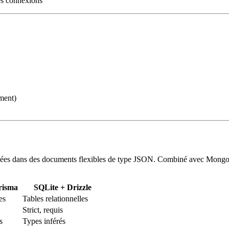
es connexions
ement)
s dans des documents flexibles de type JSON. Combiné avec Mongoose,
risma
SQLite + Drizzle
es
Tables relationnelles
Strict, requis
s
Types inférés