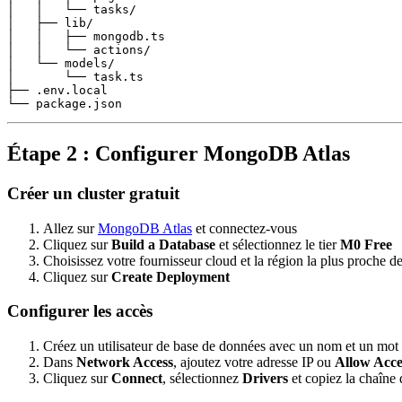
│   │   └── tasks/

│   ├── lib/

│   │   ├── mongodb.ts

│   │   └── actions/

│   └── models/

│       └── task.ts

├── .env.local

Étape 2 : Configurer MongoDB Atlas
Créer un cluster gratuit
Allez sur
MongoDB Atlas
et connectez-vous
Cliquez sur
Build a Database
et sélectionnez le tier
M0 Free
Choisissez votre fournisseur cloud et la région la plus proche de
Cliquez sur
Create Deployment
Configurer les accès
Créez un utilisateur de base de données avec un nom et un mot
Dans
Network Access
, ajoutez votre adresse IP ou
Allow Acc
Cliquez sur
Connect
, sélectionnez
Drivers
et copiez la chaîne