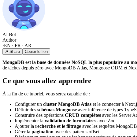
AI Bot
Author
·
EN · FR · AR
↗ Share
Copier le lien
MongoDB est la base de données NoSQL la plus populaire au mon
de tâches depuis zéro avec MongoDB Atlas, Mongoose ODM et Next.
Ce que vous allez apprendre
À la fin de ce tutoriel, vous serez capable de :
Configurer un
cluster MongoDB Atlas
et le connecter à Next.j
Définir des
schémas Mongoose
avec inférence de types TypeS
Construire des opérations
CRUD complètes
avec les Server Ac
Implémenter la
validation de formulaires
avec Zod
Ajouter la
recherche et le filtrage
avec les requêtes MongoDB
Gérer la
pagination
avec des patterns offset