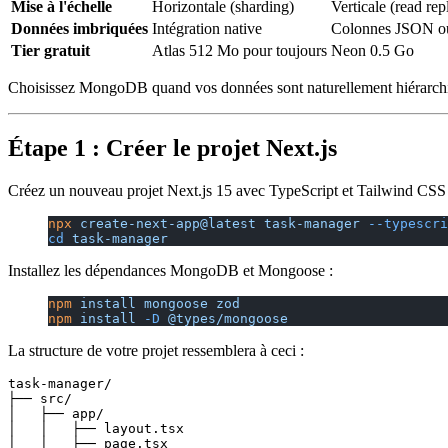
Mise à l'échelle
Horizontale (sharding)
Verticale (read rep
Données imbriquées
Intégration native
Colonnes JSON ou
Tier gratuit
Atlas 512 Mo pour toujours
Neon 0.5 Go
Choisissez MongoDB quand vos données sont naturellement hiérarchiq
Étape 1 : Créer le projet Next.js
Créez un nouveau projet Next.js 15 avec TypeScript et Tailwind CSS 
npx
 create-next-app@latest
 task-manager
 --typescri
cd
 task-manager
Installez les dépendances MongoDB et Mongoose :
npm
 install
 mongoose
 zod
npm
 install
 -D
 @types/mongoose
La structure de votre projet ressemblera à ceci :
task-manager/

├── src/

│   ├── app/

│   │   ├── layout.tsx

│   │   ├── page.tsx
