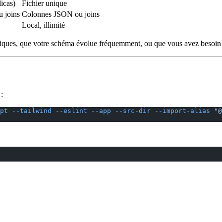
licas)
Fichier unique
 joins
Colonnes JSON ou joins
Local, illimité
ues, que votre schéma évolue fréquemment, ou que vous avez besoin d'
:
pt
 --tailwind
 --eslint
 --app
 --src-dir
 --import-alias
 "@