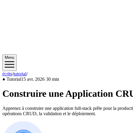
Menu
écrits
/
tutorial
/
2026/04
●
Tutorial
15 avr. 2026
·
30 min
Construire une Application CR
Apprenez à construire une application full-stack prête pour la prod
opérations CRUD, la validation et le déploiement.