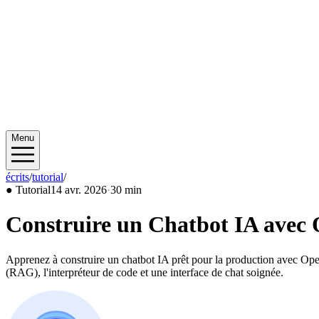
Menu
écrits
/
tutorial
/
2026/04
●
Tutorial
14 avr. 2026
·
30 min
Construire un Chatbot IA avec O
Apprenez à construire un chatbot IA prêt pour la production avec OpenA
(RAG), l'interpréteur de code et une interface de chat soignée.