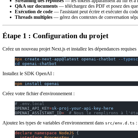
Streaming des réponses
— les tokens apparaissent au fur et à 
Q&A sur documents
— téléchargez des PDF et posez des ques
Exécution de code
— l'assistant peut écrire et exécuter du cod
Threads multiples
— gérez des contextes de conversation sép
Étape 1 : Configuration du projet
Créez un nouveau projet Next.js et installez les dépendances requises 
npx
 create-next-app@latest
 openai-chatbot
 --typesc
cd
 openai-chatbot
Installez le SDK OpenAI :
npm
 install
 openai
Créez votre fichier d'environnement :
# .env.local
OPENAI_API_KEY
=
sk-proj-your-api-key-here
OPENAI_ASSISTANT_ID
=
  # Nous le remplirons à l'éta
Ajoutez les types de variables d'environnement dans
:
src/env.d.ts
declare
 namespace
 NodeJS
 {
  interface
 ProcessEnv
 {