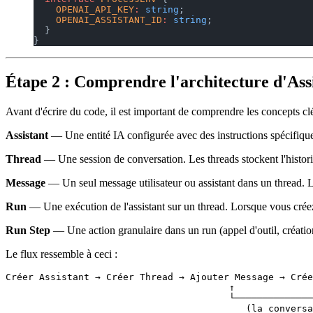
    OPENAI_API_KEY
:
 string
;
    OPENAI_ASSISTANT_ID
:
 string
;
  }
}
Étape 2 : Comprendre l'architecture d'Ass
Avant d'écrire du code, il est important de comprendre les concepts clé
Assistant
— Une entité IA configurée avec des instructions spécifiques
Thread
— Une session de conversation. Les threads stockent l'histori
Message
— Un seul message utilisateur ou assistant dans un thread. L
Run
— Une exécution de l'assistant sur un thread. Lorsque vous créez u
Run Step
— Une action granulaire dans un run (appel d'outil, création
Le flux ressemble à ceci :
Créer Assistant → Créer Thread → Ajouter Message → Crée
                                        ↑              
                                        └──────────────