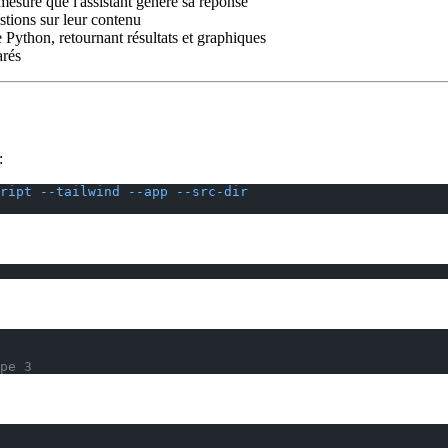
mesure que l'assistant génère sa réponse
tions sur leur contenu
e Python, retournant résultats et graphiques
arés
:
ript
 --tailwind
 --app
 --src-dir
pe 3