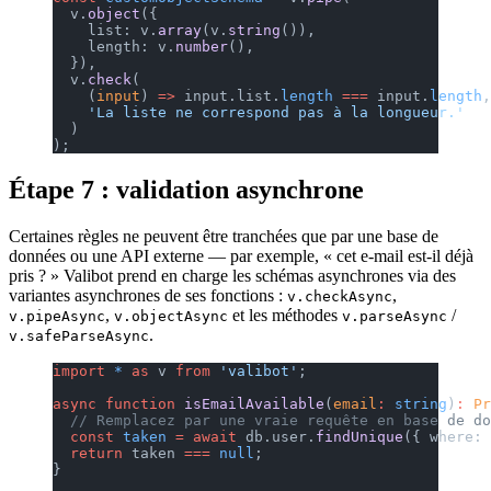
  v.
object
({
    list: v.
array
(v.
string
()),
    length: v.
number
(),
  }),
  v.
check
(
    (
input
) 
=>
 input.list.
length
 ===
 input.
length
,
    'La liste ne correspond pas à la longueur.'
  )
);
Étape 7 : validation asynchrone
Certaines règles ne peuvent être tranchées que par une base de
données ou une API externe — par exemple, « cet e-mail est-il déjà
pris ? » Valibot prend en charge les schémas asynchrones via des
variantes asynchrones de ses fonctions :
,
v.checkAsync
,
et les méthodes
/
v.pipeAsync
v.objectAsync
v.parseAsync
.
v.safeParseAsync
import
 *
 as
 v 
from
 'valibot'
;
async
 function
 isEmailAvailable
(
email
:
 string
)
:
 Pr
  // Remplacez par une vraie requête en base de do
  const
 taken
 =
 await
 db.user.
findUnique
({ where: 
  return
 taken 
===
 null
;
}