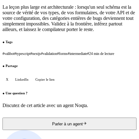
La leçon plus large est architecturale : lorsqu'un seul schéma est la
source de vérité de vos types, de vos formulaires, de votre API et de
votre configuration, des catégories entières de bugs deviennent tout
simplement impossibles. Validez à la frontière, inférez partout
ailleurs, et laissez le compilateur porter le reste.
●
Tags
#
valibot
#
typescript
#
nextjs
#
validation
#
forms
#
intermediate
#
24 min de lecture
●
Partage
X
LinkedIn
Copier le lien
●
Une question ?
Discutez de cet article avec un agent Noqta.
Parler à un agent