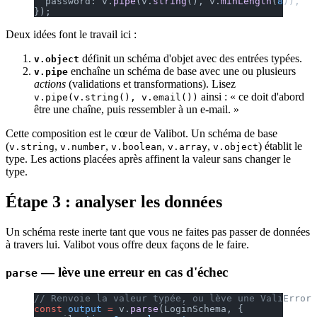
  password: v.
pipe
(v.
string
(), v.
minLength
(
8
)),
});
Deux idées font le travail ici :
définit un schéma d'objet avec des entrées typées.
v.object
enchaîne un schéma de base avec une ou plusieurs
v.pipe
actions
(validations et transformations). Lisez
ainsi : « ce doit d'abord
v.pipe(v.string(), v.email())
être une chaîne, puis ressembler à un e-mail. »
Cette composition est le cœur de Valibot. Un schéma de base
(
,
,
,
,
) établit le
v.string
v.number
v.boolean
v.array
v.object
type. Les actions placées après affinent la valeur sans changer le
type.
Étape 3 : analyser les données
Un schéma reste inerte tant que vous ne faites pas passer de données
à travers lui. Valibot vous offre deux façons de le faire.
— lève une erreur en cas d'échec
parse
// Renvoie la valeur typée, ou lève une ValiError
const
 output
 =
 v.
parse
(LoginSchema, {