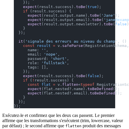
    });
    expect
(result.success).
toBe
(
true
);
    if
 (result.success) {
      expect
(result.output.name).
toBe
(
'Jane'
);
      expect
(result.output.email).
toBe
(
'jane@examp
      expect
(result.output.newsletter).
toBe
(
false
)
    }
  });
  it
(
'signale des erreurs au niveau du champ'
, () 
    const
 result
 =
 v.
safeParse
(RegistrationSchema,
      name: 
''
,
      email: 
'nope'
,
      password: 
'short'
,
      role: 
'fullstack'
,
      tags: [],
    });
    expect
(result.success).
toBe
(
false
);
    if
 (
!
result.success) {
      const
 flat
 =
 v.
flatten
<
typeof
 RegistrationSc
      expect
(flat.nested?.name).
toBeDefined
();
      expect
(flat.nested?.email).
toBeDefined
();
    }
  });
});
Exécutez-le et confirmez que les deux cas passent. Le premier
affirme que les transformations s'exécutent (trim, lowercase, valeur
par défaut) ; le second affirme que
produit des messages
flatten