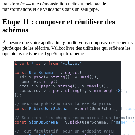
transformée — une démonstration nette du mélange de
transformations et de validations dans un seul pipe.
Étape 11 : composer et réutiliser des
schémas
À mesure que votre application grandit, vous composez des schémas
plutôt que de les réécrire. Valibot livre des utilitaires qui reflètent les
opérateurs de type de TypeScript lui-même :
import
 *
 as
 v 
from
 'valibot'
;
const
 UserSchema
 =
 v.
object
({
  id: v.
pipe
(v.
string
(), v.
uuid
()),
  name: v.
string
(),
  email: v.
pipe
(v.
string
(), v.
email
()),
  password: v.
pipe
(v.
string
(), v.
minLength
(
8
)),
});
// Une vue publique sans le mot de passe
const
 PublicUserSchema
 =
 v.
omit
(UserSchema, [
'pass
// Seulement les champs nécessaires à un formulair
const
 SignUpSchema
 =
 v.
pick
(UserSchema, [
'name'
, 
'
// Tout facultatif, pour un endpoint PATCH