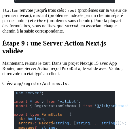
}
renvoie jusqu'à trois clés :
(problèmes sur la valeur de
flatten
root
premier niveau),
(problèmes indexés par un chemin séparé
nested
par des points) et
(problèmes sans chemin). Pour la plupart
other
des formulaires, vous ne lisez que
, en associant chaque
nested
chemin à la saisie correspondante.
Étape 9 : une Server Action Next.js
validée
Maintenant, relions le tout. Dans un projet Next.js 15 avec App
Router, une Server Action reçoit
, le valide avec Valibot,
FormData
et renvoie un état typé au client.
Créez
:
app/register/actions.ts
'use server'
;
import
 *
 as
 v 
from
 'valibot'
;
import
 { RegistrationSchema } 
from
 '@/lib/schemas'
export
 type
 FormState
 =
 {
  ok
:
 boolean
;
  errors
?:
 Record
<
string
, [
string
, 
...
string
[]]>;
  message
?:
 string
;