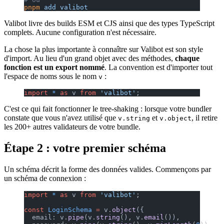
pnpm
 add
 valibot
Valibot livre des builds ESM et CJS ainsi que des types TypeScript
complets. Aucune configuration n'est nécessaire.
La chose la plus importante à connaître sur Valibot est son style
d'import. Au lieu d'un grand objet avec des méthodes,
chaque
fonction est un export nommé
. La convention est d'importer tout
l'espace de noms sous le nom
:
v
import
 *
 as
 v 
from
 'valibot'
;
C'est ce qui fait fonctionner le tree-shaking : lorsque votre bundler
constate que vous n'avez utilisé que
et
, il retire
v.string
v.object
les 200+ autres validateurs de votre bundle.
Étape 2 : votre premier schéma
Un schéma décrit la forme des données valides. Commençons par
un schéma de connexion :
import
 *
 as
 v 
from
 'valibot'
;
const
 LoginSchema
 =
 v.
object
({
  email: v.
pipe
(v.
string
(), v.
email
()),