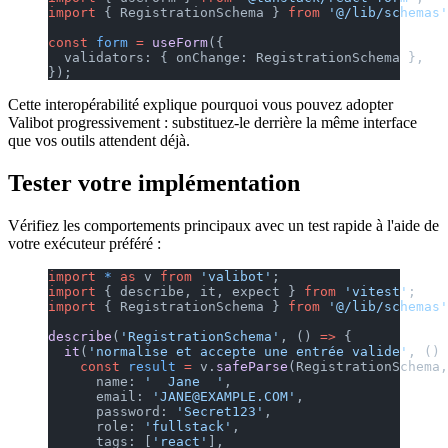
import
 { RegistrationSchema } 
from
 '@/lib/schemas'
const
 form
 =
 useForm
({
  validators: { onChange: RegistrationSchema },
});
Cette interopérabilité explique pourquoi vous pouvez adopter
Valibot progressivement : substituez-le derrière la même interface
que vos outils attendent déjà.
Tester votre implémentation
Vérifiez les comportements principaux avec un test rapide à l'aide de
votre exécuteur préféré :
import
 *
 as
 v 
from
 'valibot'
;
import
 { describe, it, expect } 
from
 'vitest'
;
import
 { RegistrationSchema } 
from
 '@/lib/schemas'
describe
(
'RegistrationSchema'
, () 
=>
 {
  it
(
'normalise et accepte une entrée valide'
, () 
    const
 result
 =
 v.
safeParse
(RegistrationSchema,
      name: 
'  Jane  '
,
      email: 
'JANE@EXAMPLE.COM'
,
      password: 
'Secret123'
,
      role: 
'fullstack'
,
      tags: [
'react'
],