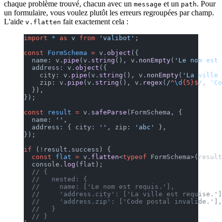
chaque problème trouvé, chacun avec un
et un
. Pour
message
path
un formulaire, vous voulez plutôt les erreurs regroupées par champ.
L'aide
fait exactement cela :
v.flatten
import
 *
 as
 v 
from
 'valibot'
;
const
 FormSchema
 =
 v.
object
({
  name: v.
pipe
(v.
string
(), v.
nonEmpty
(
'Le nom est 
  address: v.
object
({
    city: v.
pipe
(v.
string
(), v.
nonEmpty
(
'La ville 
    zip: v.
pipe
(v.
string
(), v.
regex
(
/
^
\d
{5}$
/
, 
'Co
  }),
});
const
 result
 =
 v.
safeParse
(FormSchema, {
  name: 
''
,
  address: { city: 
''
, zip: 
'abc'
 },
});
if
 (
!
result.success) {
  const
 flat
 =
 v.
flatten
<
typeof
 FormSchema>(result
  console.
log
(flat);
  // {
  //   nested: {
  //     name: ['Le nom est requis.'],
  //     'address.city': ['La ville est requise.']
  //     'address.zip': ['Code postal invalide.'],
  //   }
  // }