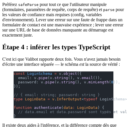
Préférez
pour tout ce que l'utilisateur manipule
safeParse
(formulaires, paramètres de requête, corps de requête) et
pour
parse
les valeurs de confiance mais requises (config, variables
d'environnement). Lever une erreur sur une faute de frappe dans un
formulaire de contact est une mauvaise expérience ; lever une erreur
sur une URL de base de données manquante au démarrage est
exactement juste.
Étape 4 : inférer les types TypeScript
C'est ici que Valibot rapporte deux fois. Vous n'avez jamais besoin
d'écrire une interface séparée — le schéma
est
la source de vérité :
const
 LoginSchema
 =
 v.
object
({
  email: v.
pipe
(v.
string
(), v.
email
()),
  password: v.
pipe
(v.
string
(), v.
minLength
(
8
)),
});
// { email: string; password: string }
type
 LoginData
 =
 v
.
InferOutput
<
typeof
 LoginSchema>
function
 authenticate
(
data
:
 LoginData
) {
  // data.email et data.password sont typés et val
}
Il existe deux aides à l'inférence, et la différence compte dès que