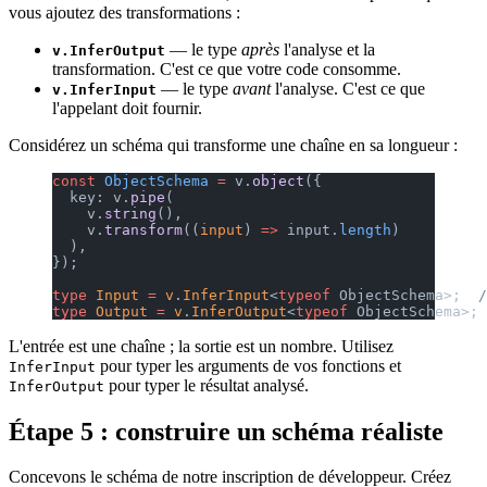
vous ajoutez des transformations :
— le type
après
l'analyse et la
v.InferOutput
transformation. C'est ce que votre code consomme.
— le type
avant
l'analyse. C'est ce que
v.InferInput
l'appelant doit fournir.
Considérez un schéma qui transforme une chaîne en sa longueur :
const
 ObjectSchema
 =
 v.
object
({
  key: v.
pipe
(
    v.
string
(),
    v.
transform
((
input
) 
=>
 input.
length
)
  ),
});
type
 Input
 =
 v
.
InferInput
<
typeof
 ObjectSchema>;  
/
type
 Output
 =
 v
.
InferOutput
<
typeof
 ObjectSchema>; 
L'entrée est une chaîne ; la sortie est un nombre. Utilisez
pour typer les arguments de vos fonctions et
InferInput
pour typer le résultat analysé.
InferOutput
Étape 5 : construire un schéma réaliste
Concevons le schéma de notre inscription de développeur. Créez