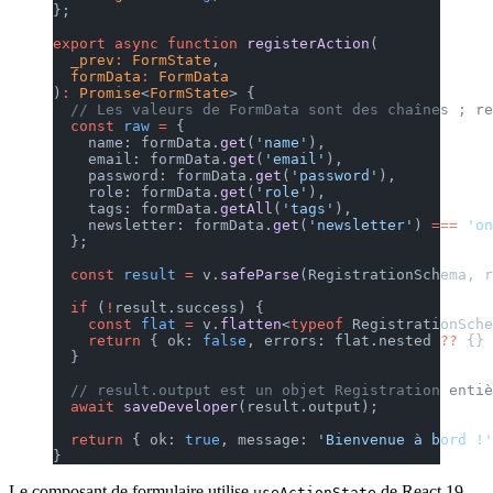
};
export
 async
 function
 registerAction
(
  _prev
:
 FormState
,
  formData
:
 FormData
)
:
 Promise
<
FormState
> {
  // Les valeurs de FormData sont des chaînes ; re
  const
 raw
 =
 {
    name: formData.
get
(
'name'
),
    email: formData.
get
(
'email'
),
    password: formData.
get
(
'password'
),
    role: formData.
get
(
'role'
),
    tags: formData.
getAll
(
'tags'
),
    newsletter: formData.
get
(
'newsletter'
) 
===
 'on
  };
  const
 result
 =
 v.
safeParse
(RegistrationSchema, r
  if
 (
!
result.success) {
    const
 flat
 =
 v.
flatten
<
typeof
 RegistrationSche
    return
 { ok: 
false
, errors: flat.nested 
??
 {} 
  }
  // result.output est un objet Registration entiè
  await
 saveDeveloper
(result.output);
  return
 { ok: 
true
, message: 
'Bienvenue à bord !'
}
Le composant de formulaire utilise
de React 19
useActionState