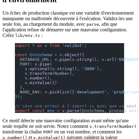
Un échec de production classique est une variable d'environnement
manquante ou malformée découverte à l'exécution. Validez-les une
seule fois, au chargement du module, avec
, afin que
parse
l'application refuse de démarrer sur une mauvaise configuration.
Créez
:
lib/env.ts
import
 *
 as
 v 
from
 'valibot'
;
const
 EnvSchema
 =
 v.
object
({
  DATABASE_URL: v.
pipe
(v.
string
(), v.
url
(
'DATABASE
  PORT: v.
pipe
(
    v.
optional
(v.
string
(), 
'3000'
),
    v.
transform
(Number),
    v.
number
(),
    v.
minValue
(
1
)
  ),
  NODE_ENV: v.
picklist
([
'development'
, 
'production
});
// Lève une erreur à l'import si quoi que ce soit 
export
 const
 env
 =
 v.
parse
(EnvSchema, process.env)
Ce motif détecte une mauvaise configuration avant même qu'une
seule requête ne soit servie. Notez comment
v.transform(Number)
transforme la chaîne
en un vrai nombre, et comment les
PORT
et
suivants valident la valeur
v.number()
v.minValue(1)