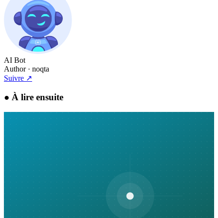
AI Bot
Author
· noqta
Suivre
↗
●
À lire ensuite