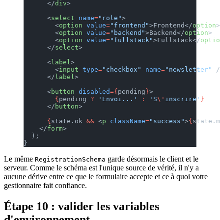
      </
div
>
      <
select
 name
=
"role"
>
        <
option
 value
=
"frontend"
>Frontend</
option
>
        <
option
 value
=
"backend"
>Backend</
option
>
        <
option
 value
=
"fullstack"
>Fullstack</
optio
      </
select
>
      <
label
>
        <
input
 type
=
"checkbox"
 name
=
"newsletter"
 /
      </
label
>
      <
button
 disabled
={
pending
}
>
        {
pending 
?
 'Envoi...'
 :
 'S
\'
inscrire'
}
      </
button
>
      {
state.ok 
&&
 <
p
 className
=
"success"
>
{
state.m
    </
form
>
  );
}
Le même
garde désormais le client et le
RegistrationSchema
serveur. Comme le schéma est l'unique source de vérité, il n'y a
aucune dérive entre ce que le formulaire accepte et ce à quoi votre
gestionnaire fait confiance.
Étape 10 : valider les variables
d'environnement