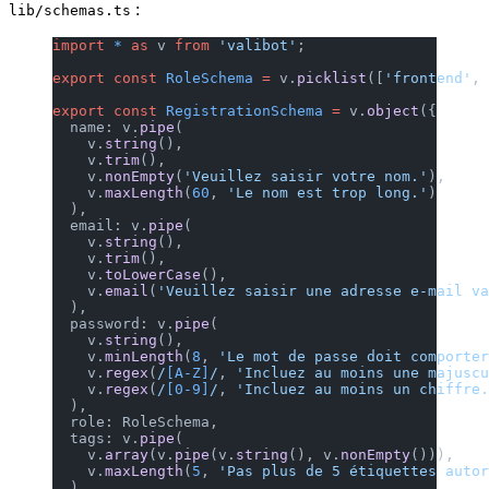
:
lib/schemas.ts
import
 *
 as
 v 
from
 'valibot'
;
export
 const
 RoleSchema
 =
 v.
picklist
([
'frontend'
, 
export
 const
 RegistrationSchema
 =
 v.
object
({
  name: v.
pipe
(
    v.
string
(),
    v.
trim
(),
    v.
nonEmpty
(
'Veuillez saisir votre nom.'
),
    v.
maxLength
(
60
, 
'Le nom est trop long.'
)
  ),
  email: v.
pipe
(
    v.
string
(),
    v.
trim
(),
    v.
toLowerCase
(),
    v.
email
(
'Veuillez saisir une adresse e-mail va
  ),
  password: v.
pipe
(
    v.
string
(),
    v.
minLength
(
8
, 
'Le mot de passe doit comporte
    v.
regex
(
/
[A-Z]
/
, 
'Incluez au moins une majuscu
    v.
regex
(
/
[0-9]
/
, 
'Incluez au moins un chiffre.
  ),
  role: RoleSchema,
  tags: v.
pipe
(
    v.
array
(v.
pipe
(v.
string
(), v.
nonEmpty
())),
    v.
maxLength
(
5
, 
'Pas plus de 5 étiquettes autor
  ),