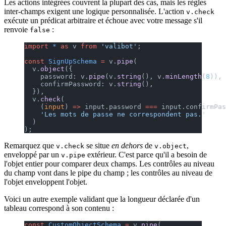
Les actions intégrées couvrent la plupart des cas, mais les règles
inter-champs exigent une logique personnalisée. L'action
v.check
exécute un prédicat arbitraire et échoue avec votre message s'il
renvoie
:
false
import
 *
 as
 v 
from
 'valibot'
;
const
 SignUpSchema
 =
 v.
pipe
(
  v.
object
({
    password: v.
pipe
(v.
string
(), v.
minLength
(
8
)),
    confirmPassword: v.
string
(),
  }),
  v.
check
(
    (
input
) 
=>
 input.password 
===
 input.confirmPas
    'Les mots de passe ne correspondent pas.'
  )
);
Remarquez que
se situe
en dehors
de
,
v.check
v.object
enveloppé par un
extérieur. C'est parce qu'il a besoin de
v.pipe
l'objet entier pour comparer deux champs. Les contrôles au niveau
du champ vont dans le pipe du champ ; les contrôles au niveau de
l'objet enveloppent l'objet.
Voici un autre exemple validant que la longueur déclarée d'un
tableau correspond à son contenu :
const
 CustomObjectSchema
 =
 v.
pipe
(