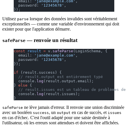
  email: 
'jane@example.com'
,
  password: 
'12345678'
,
});
Utilisez
lorsque des données invalides sont véritablement
parse
exceptionnelles — comme une variable d'environnement qui doit
exister pour que l'application démarre.
— renvoie un résultat
safeParse
const
 result
 =
 v.
safeParse
(LoginSchema, {
  email: 
'jane@example.com'
,
  password: 
'12345678'
,
});
if
 (result.success) {
  // result.output est entièrement typé
  console.
log
(result.output.email);
} 
else
 {
  // result.issues est un tableau de problèmes de 
  console.
log
(result.issues);
}
ne lève jamais d'erreur. Il renvoie une union discriminée
safeParse
avec un booléen
, un
en cas de succès, et
success
output
issues
en cas d'échec. C'est l'outil adapté pour une saisie destinée à
l'utilisateur, où les erreurs sont attendues et doivent être affichées.