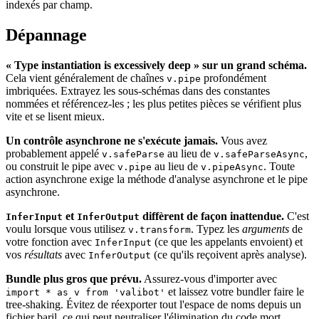
indexés par champ.
Dépannage
« Type instantiation is excessively deep » sur un grand schéma.
Cela vient généralement de chaînes
profondément
v.pipe
imbriquées. Extrayez les sous-schémas dans des constantes
nommées et référencez-les ; les plus petites pièces se vérifient plus
vite et se lisent mieux.
Un contrôle asynchrone ne s'exécute jamais.
Vous avez
probablement appelé
au lieu de
,
v.safeParse
v.safeParseAsync
ou construit le pipe avec
au lieu de
. Toute
v.pipe
v.pipeAsync
action asynchrone exige la méthode d'analyse asynchrone et le pipe
asynchrone.
et
diffèrent de façon inattendue.
C'est
InferInput
InferOutput
voulu lorsque vous utilisez
. Typez les
arguments
de
v.transform
votre fonction avec
(ce que les appelants envoient) et
InferInput
vos
résultats
avec
(ce qu'ils reçoivent après analyse).
InferOutput
Bundle plus gros que prévu.
Assurez-vous d'importer avec
et laissez votre bundler faire le
import * as v from 'valibot'
tree-shaking. Évitez de réexporter tout l'espace de noms depuis un
fichier baril, ce qui peut neutraliser l'élimination du code mort.