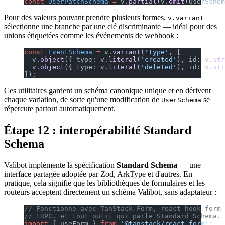
const
 UserPatchSchema
 =
 v.
partial
(v.
omit
(UserSchem
Pour des valeurs pouvant prendre plusieurs formes,
v.variant
sélectionne une branche par une clé discriminante — idéal pour des
unions étiquetées comme les événements de webhook :
const
 EventSchema
 =
 v.
variant
(
'type'
, [
  v.
object
({ type: v.
literal
(
'created'
), id: v.
str
  v.
object
({ type: v.
literal
(
'deleted'
), id: v.
str
]);
Ces utilitaires gardent un schéma canonique unique et en dérivent
chaque variation, de sorte qu'une modification de
se
UserSchema
répercute partout automatiquement.
Étape 12 : interopérabilité Standard
Schema
Valibot implémente la spécification
Standard Schema
— une
interface partagée adoptée par Zod, ArkType et d'autres. En
pratique, cela signifie que les bibliothèques de formulaires et les
routeurs acceptent directement un schéma Valibot, sans adaptateur :
// Fonctionne avec TanStack Form, react-hook-form 
// tRPC, et tout outil qui parle Standard Schema.
import
 { useForm } 
from
 '@tanstack/react-form'
;