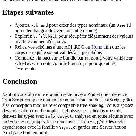
Étapes suivantes
Ajoutez
pour créer des types nominaux (un
v.brand
UserId
non interchangeable avec une autre chaîne).
Explorez
pour récupérer élégamment des valeurs
v.fallback
invalides au lieu d'échouer.
Reliez vos schémas à une API tRPC ou
Hono
afin que les
corps de requête soient validés à la périphérie.
Comparez l'impact sur le bundle par rapport à votre validateur
actuel avec un outil comme
pour quantifier
bundlejs
l'économie.
Conclusion
Valibot vous offre une ergonomie de niveau Zod et une inférence
TypeScript complète tout en livrant une fraction du JavaScript, grâce
à sa conception modulaire et compatible tree-shaking. Vous disposez
désormais d'un motif complet : définissez les schémas une fois,
dérivez les types avec
, analysez en toute sécurité avec
InferOutput
, regroupez les erreurs avec
, gérez les règles
safeParse
flatten
asynchrones avec la famille
, et gardez une Server Action
*Async
Next.js de bout en bout.