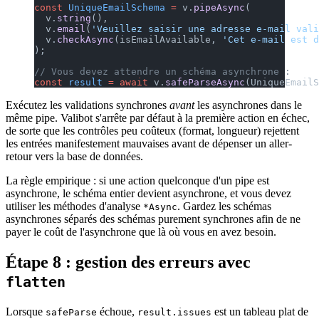
const
 UniqueEmailSchema
 =
 v.
pipeAsync
(
  v.
string
(),
  v.
email
(
'Veuillez saisir une adresse e-mail vali
  v.
checkAsync
(isEmailAvailable, 
'Cet e-mail est d
);
// Vous devez attendre un schéma asynchrone :
const
 result
 =
 await
 v.
safeParseAsync
(UniqueEmailS
Exécutez les validations synchrones
avant
les asynchrones dans le
même pipe. Valibot s'arrête par défaut à la première action en échec,
de sorte que les contrôles peu coûteux (format, longueur) rejettent
les entrées manifestement mauvaises avant de dépenser un aller-
retour vers la base de données.
La règle empirique : si une action quelconque d'un pipe est
asynchrone, le schéma entier devient asynchrone, et vous devez
utiliser les méthodes d'analyse
. Gardez les schémas
*Async
asynchrones séparés des schémas purement synchrones afin de ne
payer le coût de l'asynchrone que là où vous en avez besoin.
Étape 8 : gestion des erreurs avec
flatten
Lorsque
échoue,
est un tableau plat de
safeParse
result.issues