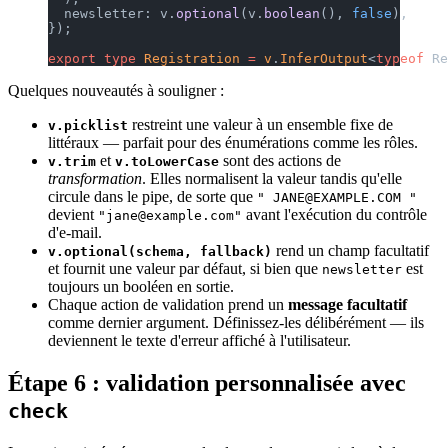
  newsletter: v.
optional
(v.
boolean
(), 
false
),
});
export
 type
 Registration
 =
 v
.
InferOutput
<
typeof
 Re
Quelques nouveautés à souligner :
restreint une valeur à un ensemble fixe de
v.picklist
littéraux — parfait pour des énumérations comme les rôles.
et
sont des actions de
v.trim
v.toLowerCase
transformation
. Elles normalisent la valeur tandis qu'elle
circule dans le pipe, de sorte que
" JANE@EXAMPLE.COM "
devient
avant l'exécution du contrôle
"jane@example.com"
d'e-mail.
rend un champ facultatif
v.optional(schema, fallback)
et fournit une valeur par défaut, si bien que
est
newsletter
toujours un booléen en sortie.
Chaque action de validation prend un
message facultatif
comme dernier argument. Définissez-les délibérément — ils
deviennent le texte d'erreur affiché à l'utilisateur.
Étape 6 : validation personnalisée avec
check