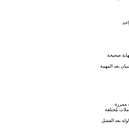
حد.
هاية صحيحة
ة ممررة
ملات مُختلقة
اولة بعد الفشل