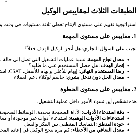
الطبقات الثلاث لمقاييس الوكيل
استراتيجية تقييم على مستوى الإنتاج تغطي ثلاثة مستويات في وقت وا
1. مقاييس على مستوى المهمة
تجيب على السؤال التجاري: هل أنجز الوكيل الهدف فعلاً؟
معدل نجاح المهمة
: نسبة عمليات التشغيل التي تصل إلى حالة ن
إنجاز الهدف
: هل حصل المستخدم على ما طلبه؟
رضا المستخدم النهائي
: إبهام للأعلى وإبهام للأسفل، CSAT، استبيان بعد المهمة
معدل الحل دون تدخل بشري
: حاسم لوكلاء دعم العملاء
2. مقاييس على مستوى الخطوة
هذه تشخّص أين تسوء الأمور داخل عملية التشغيل.
دقة استدعاء الأدوات
: الأداة الصحيحة محددة، الوسائط الصحيح
استدعاءات الأدوات الوهمية
: استدعاء أدوات غير موجودة أو معا
جودة المنطق
: التماسك المنطقي بين الفكر والفعل
معدل التعافي من الأخطاء
: كم مرة ينجح الوكيل في إعادة المح