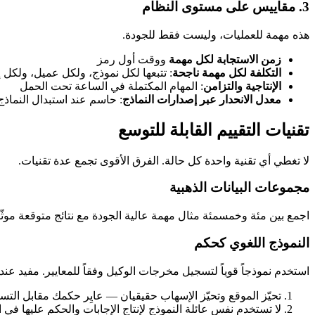
3. مقاييس على مستوى النظام
هذه مهمة للعمليات، وليست فقط للجودة.
زمن الاستجابة لكل مهمة
ووقت أول رمز
التكلفة لكل مهمة ناجحة
: تتبعها لكل نموذج، ولكل عميل، ولكل 
الإنتاجية والتزامن
: المهام المكتملة في الساعة تحت الحمل
معدل الانحدار عبر إصدارات النماذج
: حاسم عند استبدال النماذج
تقنيات التقييم القابلة للتوسع
لا تغطي أي تقنية واحدة كل حالة. الفرق الأقوى تجمع عدة تقنيات.
مجموعات البيانات الذهبية
اجمع بين مئة وخمسمئة مثال مهمة عالية الجودة مع نتائج متوقعة موثّقة
النموذج اللغوي كحكم
استخدم نموذجاً قوياً لتسجيل مخرجات الوكيل وفقاً للمعايير. مفيد عندما
تحيّز الموقع وتحيّز الإسهاب حقيقيان — عايِر حكمك مقابل التس
لا تستخدم نفس عائلة النموذج لإنتاج الإجابات والحكم عليها في 