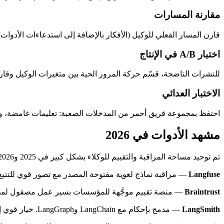
مقارنة المسارات
قارن المسار الفعلي للوكيل (الأفكار بالإضافة إلى استدعاءات الأدوات) بمسار مرجعي. مكتبات مث
اختبار A/B في الإنتاج
للنشرات الناضجة، قسّم حركة المرور الحية بين متغيرات الوكيل وقارن
الاختبار العدائي
احتفظ بمجموعة فريق أحمر من المدخلات الصعبة: تعليمات غامضة، و
مشهد الأدوات في 2026
تم توحيد مساحة المراقبة والتقييم للوكلاء بشكل كبير في 2025 و2026. إليك الرواد الذين يستحقون المعرفة.
Langfuse
— مراقبة نماذج لغوية مفتوحة المصدر مع تصور قوي للتتبع، و
Braintrust
— منصة تقييم موجَّهة للمؤسسات بسير عمل مصقول لمجموع
LangSmith
— مدمج بإحكام مع LangChain وLangGraph. خيار قوي إذا كنت تعيش بالفعل في هذا النظام البيئي.