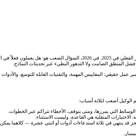
انتقل وكلاء الذكاء الاصطناعي من مرحلة العرض التوضيحي إلى النشر الفعلي في 25
 فشل المنطق الصامت ولا التدهور البطيء عبر تحديثات النماذج.
سير عمل حقيقي: المقاييس المهمة، والتقنيات القابلة للتوسع، والأدوات 
م الوكيل أصعب لثلاثة أسباب:
الوسائط التي يمررها، ومتى يتوقف. الأخطاء تتراكم عبر الخطوات.
 الاختبارات المتقلبة هي القاعدة، وليست الاستثناء.
حجز قد ينتهي في ثلاثة استدعاءات أدوات أو اثنتي عشرة — كلاهما يمكن
لمسار.