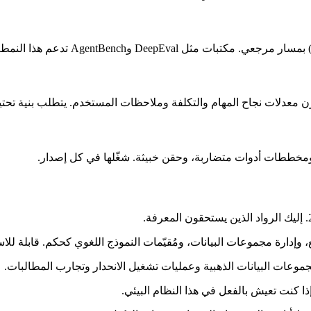
ل DeepEval وAgentBench تدعم هذا النمط.
 معدلات نجاح المهام والتكلفة وملاحظات المستخدم. يتطلب بنية تحتية
مخططات أدوات متضاربة، وحقن خبيثة. شغّلها في كل إصدار.
إدارة مجموعات البيانات، ومُقيّمات النموذج اللغوي كحكم. قابلة للاست
ات البيانات الذهبية وعمليات تشغيل الانحدار وتجارب المطالبات.