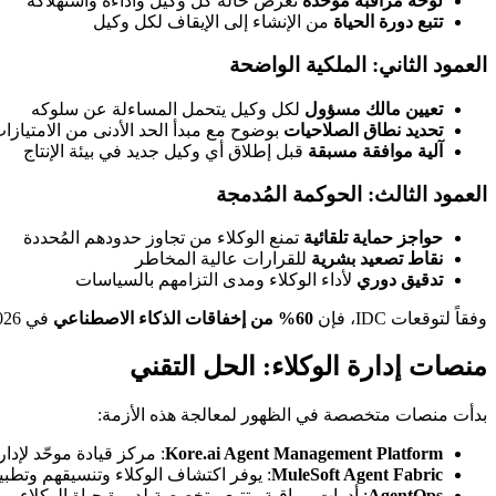
لوحة مراقبة موحّدة
تعرض حالة كل وكيل وأداءه واستهلاكه
تتبع دورة الحياة
من الإنشاء إلى الإيقاف لكل وكيل
العمود الثاني: الملكية الواضحة
تعيين مالك مسؤول
لكل وكيل يتحمل المساءلة عن سلوكه
تحديد نطاق الصلاحيات
بوضوح مع مبدأ الحد الأدنى من الامتيازا
آلية موافقة مسبقة
قبل إطلاق أي وكيل جديد في بيئة الإنتاج
العمود الثالث: الحوكمة المُدمجة
حواجز حماية تلقائية
تمنع الوكلاء من تجاوز حدودهم المُحددة
نقاط تصعيد بشرية
للقرارات عالية المخاطر
تدقيق دوري
لأداء الوكلاء ومدى التزامهم بالسياسات
وفقاً لتوقعات IDC، فإن
60% من إخفاقات الذكاء الاصطناعي
في 2026 ستنتج عن ثغرات في الحوكمة وليس عن أداء النماذج نفسها.
منصات إدارة الوكلاء: الحل التقني
بدأت منصات متخصصة في الظهور لمعالجة هذه الأزمة:
Kore.ai Agent Management Platform
: مركز قيادة موحّد لإد
MuleSoft Agent Fabric
: يوفر اكتشاف الوكلاء وتنسيقهم وتطبيق ال
AgentOps
: أدوات مراقبة وتتبع متخصصة لدورة حياة الوكلاء