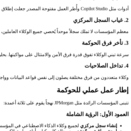
أدوات مثل Copilot Studio وأُطر العمل مفتوحة المصدر جعلت إطلاق وكيل ذكاء اصطناعي أمراً يمكن لأي موظف القيام به في دقائق. هذه الديمقراطية في الوصول، رغم فوائدها، خلقت فوضى تنظيمية.
2. غياب السجل المركزي
معظم المؤسسات لا تملك سجلاً موحداً يُحصي جميع الوكلاء العاملين، م
3. تأخر فرق الحوكمة
سرعة تبني الوكلاء تفوق قدرة فرق الأمن والامتثال على مواكبتها. بحل
4. تداخل الصلاحيات
وكلاء متعددون من فرق مختلفة يصلون إلى نفس قواعد البيانات وواجهات API، مما يُحدث تعارضات ويُضاعف المخاطر ا
إطار عمل عملي للحوكمة
تتبنى المؤسسات الرائدة مثل JPMorgan نهجاً يقوم على ثلاثة أعمدة:
العمود الأول: الرؤية الشاملة
إنشاء سجل مركزي
لجميع وكلاء الذكاء الاصطناعي في المؤس