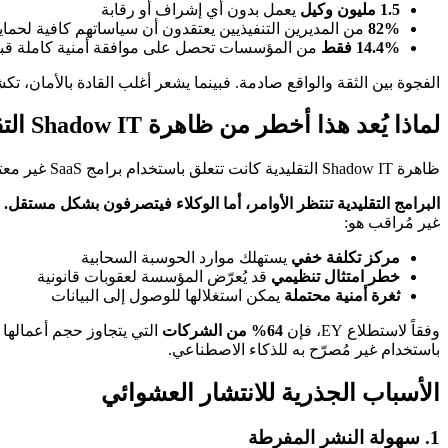
1.5 مليون وكيل
يعمل بدون أي إشراف أو رقابة
82%
من المديرين التنفيذيين يعتقدون أن سياساتهم كافية لحماي
14.4% فقط
من المؤسسات تحصل على موافقة أمنية كاملة قبل 
الفجوة بين الثقة والواقع صادمة. فبينما يشعر أغلب القادة بالأمان، ت
لماذا يُعد هذا أخطر من ظاهرة Shadow IT التقليدية؟
ظاهرة Shadow IT التقليدية كانت تتعلق باستخدام برامج SaaS غير معتمدة. لكن انتشار وكلاء الذكاء الاصطناعي العشوائي يختلف جذرياً:
البرامج التقليدية تنتظر الأوامر، أما الوكلاء فيتصرفون بشكل مستقل.
و
غير مُراقب هو:
مركز تكلفة خفي
يستهلك موارد الحوسبة السحابية
خطر امتثال تنظيمي
قد يُعرّض المؤسسة لعقوبات قانونية
ثغرة أمنية محتملة
يمكن استغلالها للوصول إلى البيانات
وفقاً لاستطلاع EY، فإن
64% من الشركات
التي يتجاوز حجم أعماله
باستخدام غير مُصرّح به للذكاء الاصطناعي.
الأسباب الجذرية للانتشار العشوائي
1. سهولة النشر المفرطة