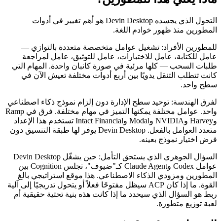
التحول الذي يجسده Devin Desktop هو أهم تغيير في أدوات
المطورين منذ ظهور خوادم اللغة.
للمطورين الأفراد: تشغيل عوامل متخصصة متعددة بالتوازي —
عامل للكتابة، عامل للاختبارات، عامل للتوثيق، عامل لمراجعة
طلبات السحب — كلها مرئية في صورة كانبان واحدة. المهام التي
كانت تتطلب التنقل يدويًا بين أربع أدوات مختلفة تعيش الآن في
سطح واحد.
لفرق الهندسة: توحيد سطح الإدارة دون إلزام نموذج ذكاء اصطناعي
واحد. عوامل مختلفة يمكنها التميز في مهام مختلفة. فرق في Ramp
وHarvey وNVIDIA وModal وIntact Financial تستخدم هذا الإعداد
متعدد العوامل بالفعل. Devin Desktop يوفر لها طبقة التنسيق دون
فرض اختيار نموذج بعينه.
السؤال الجوهري الذي يستحق التأمل: حين يشغّل Devin Desktop
عوامل Codex وClaude Agent كـ"ضيوف"، تجلس Cognition بين
المطورين ومزودي الذكاء الاصطناعي. هذا موقع استراتيجي بالغ
القوة. ما إذا كان ACP سيظل مفتوحًا فعلاً أو يتحول تدريجيًا إلى آلية
ربط هو السؤال الذي سيحدد ما إذا كانت هذه بنية تحتية حقيقية أم
لعبة توزيع متطورة.