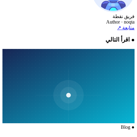
فريق نقطة
Author
· noqta
متابعة
↗
●
اقرأ التالي
Blog
●