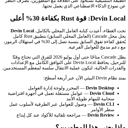
الطبقة التنسيقية تستحوذ على العلاقة مع المطورين، بصرف النظر
عن نموذج الذكاء الاصطناعي الذي يعمل تحتها.
Devin Local: قوة Rust بكفاءة 30% أعلى
تحت الغطاء، أُعيدت كتابة العامل المحلي بالكامل.
Devin Local
يحل محل Cascade (العامل المحلي السابق) بتطبيق Rust كامل
يُحقق كفاءة تفوق السابق بنسبة تصل إلى 30% في استهلاك الرموز،
مع دعم مدمج للعوامل الفرعية.
يظل Cascade متاحًا حتى أول يوليو 2026 للفرق التي تحتاج وقتًا
للترحيل. يحافظ Devin Local على التوافق الكامل مع الإعدادات
والقدرات الحالية، لتكون عملية الانتقال سلسة لمعظم المستخدمين.
يمتد نظام Devin البيئي الآن عبر أربعة أسطح:
Devin Desktop
— المحرر ولوحة إدارة العوامل
Devin Cloud
— عوامل مستقلة تعمل في أجهزة افتراضية
سحابية للمهام طويلة الأمد
Devin CLI
— وصول للعوامل عبر الطرفية لأسلوب عمل
سطر الأوامر
Devin Review
— مراجعة تلقائية للأكواد عند كل إيداع
ماذا يعني هذا للمطورين؟