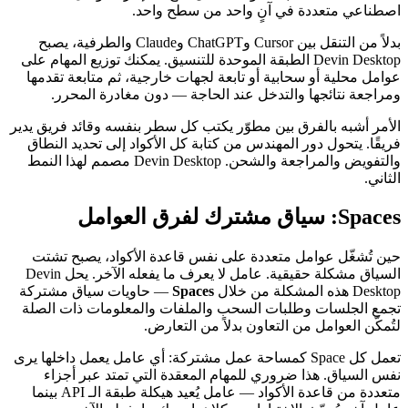
اصطناعي متعددة في آنٍ واحد من سطح واحد.
بدلاً من التنقل بين Cursor وChatGPT وClaude والطرفية، يصبح
Devin Desktop الطبقة الموحدة للتنسيق. يمكنك توزيع المهام على
عوامل محلية أو سحابية أو تابعة لجهات خارجية، ثم متابعة تقدمها
ومراجعة نتائجها والتدخل عند الحاجة — دون مغادرة المحرر.
الأمر أشبه بالفرق بين مطوّر يكتب كل سطر بنفسه وقائد فريق يدير
فريقًا. يتحول دور المهندس من كتابة كل الأكواد إلى تحديد النطاق
والتفويض والمراجعة والشحن. Devin Desktop مصمم لهذا النمط
الثاني.
Spaces: سياق مشترك لفرق العوامل
حين تُشغّل عوامل متعددة على نفس قاعدة الأكواد، يصبح تشتت
السياق مشكلة حقيقية. عامل لا يعرف ما يفعله الآخر. يحل Devin
Desktop هذه المشكلة من خلال
Spaces
— حاويات سياق مشتركة
تجمع الجلسات وطلبات السحب والملفات والمعلومات ذات الصلة
لتُمكّن العوامل من التعاون بدلاً من التعارض.
تعمل كل Space كمساحة عمل مشتركة: أي عامل يعمل داخلها يرى
نفس السياق. هذا ضروري للمهام المعقدة التي تمتد عبر أجزاء
متعددة من قاعدة الأكواد — عامل يُعيد هيكلة طبقة الـ API بينما