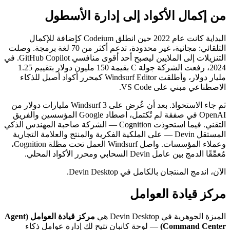
من إكمال الأكواد إلى إدارة الأسطول
البداية كانت عام 2022 حين انطلق Codeium كإضافة للإكمال
التلقائي: مجانية، غير محدودة، تدعم أكثر من 70 لغة برمجة. وصلت
التنزيلات إلى الملايين ليصبح أحد أقوى منافسي GitHub Copilot. في
2024، رفعت الشركة جولة C بقيمة 150 مليون دولار بتقييم 1.25
مليار دولار، وأطلقت Windsurf Editor كمحرر أكواد أصيل للذكاء
الاصطناعي مبني على VS Code.
ثم جاء الاستحواذ. بعد أن عُرض على Windsurf 3 مليارات دولار من
OpenAI في صفقة لم تُكتمل، اصطاد Google المؤسسين والفريق
التقني. فيما استحوذت Cognition — الشركة صاحبة المهندس الذكي
المستقل Devin — على الملكية الفكرية والمنتج والعلامة التجارية
وعملاء المؤسسات. واصل Windsurf العمل تحت مظلة Cognition،
مُعمِّقًا الدمج بين عامل Devin السحابي ومحرر الأكواد المحلي.
الآن، اندمج المنتجان بالكامل في Devin Desktop.
مركز قيادة العوامل
الميزة الجوهرية في Devin Desktop هي
مركز قيادة العوامل (Agent
Command Center)
— لوحة كانبان تتيح لك إدارة عوامل ذكاء