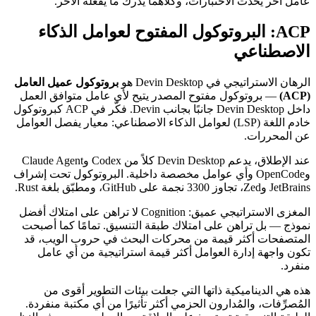
عامل آخر يُحدّث الاختبارات، وكلاهما يدرك ما يفعله الآخر.
ACP: البروتوكول المفتوح لعوامل الذكاء
الاصطناعي
الرهان الاستراتيجي في Devin Desktop هو
بروتوكول عميل العامل
(ACP)
— بروتوكول مفتوح المصدر يتيح لأي عامل متوافق العمل
داخل Devin Desktop جانبًا بجانب Devin. فكّر في ACP كبروتوكول
خادم اللغة (LSP) لعوامل الذكاء الاصطناعي: معيار يفصل العوامل
عن المحررات.
عند الإطلاق، يدعم Devin Desktop كلاً من Codex وClaude Agent
وOpenCode وأي عوامل مخصصة داخلية. البروتوكول تحت إشراف
JetBrains وZed، تجاوز 3300 نجمة على GitHub، ومطبّق بلغة Rust.
المغزى الاستراتيجي عميق: Cognition لا تراهن على امتلاك أفضل
نموذج — بل تراهن على امتلاك طبقة التنسيق. تمامًا كما أصبحت
المتصفحات أكثر قيمة من محركات البحث في حروب الويب، قد
تكون واجهة إدارة العوامل أكثر قيمة استراتيجية من أي عامل
منفرد.
هذه هي الديناميكية ذاتها التي جعلت بيئات التطوير أقوى من
المُصرِّفات، والمُدارون الحزمي أكثر تأثيرًا من أي مكتبة منفردة.