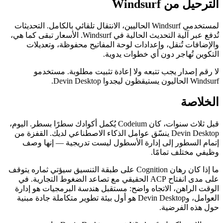
الترحيل من Windsurf
لمستخدمي Windsurf الحاليين، الانتقال تلقائي بالكامل. التحديثات
تُدفع عبر آلية التحديث الحالية في Windsurf. الأسعار تبقى كما هي،
والإضافات تُنقل، وإعدادات لوحة المفاتيح محفوظة، وتعديلات
التكوين تُهاجر دون أي خطوات يدوية.
لا رقم إصدار يجب تتبعه ولا إعادة تثبيت مطلوبة. مستخدمو
Windsurf الحاليون يستيقظون ليجدوا Devin Desktop.
الخلاصة
قبل ثلاث سنوات، كان Codeium يُكمل أكوادك سطرًا بسطر. اليوم،
Devin Desktop ينسّق عوامل الذكاء الاصطناعي لديك. القفزة من
إتمام السطور إلى إدارة الأسطول ليست تدريجية — إنها وصف
وظيفي مختلف تمامًا.
ما إذا كان رهان Cognition على طبقة التنسيق سيؤتي ثماره يتوقف
على مدى انفتاح ACP الحقيقي مع تصاعد الضغوط التجارية. في
الوقت الراهن، الاتجاه واضح: مستقبل هندسة البرمجيات هو إدارة
العوامل، وDevin Desktop هو أول بيئة تطوير متكاملة جادة مبنية
حول هذه الفرضية.