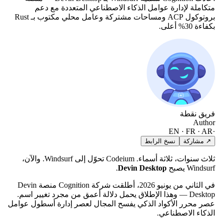
متكاملة لإدارة عوامل الذكاء الاصطناعي المتعددة مع دعم
بروتوكول ACP ومساحات مشتركة وعامل محلي مكتوب بـ Rust
بكفاءة 30% أعلى.
فريق نقطة
Author
EN · FR · AR
·
↗ مشاركة
نسخ الرابط
ثلاث سنوات، ثلاثة أسماء. Codeium تحوّل إلى Windsurf. والآن،
Windsurf يصبح
Devin Desktop
.
في الثاني من يونيو 2026، أطلقت شركة Cognition منصة Devin
Desktop — وهذا الإطلاق يحمل دلالة أعمق من مجرد تغيير اسم.
عصر محرر الأكواد الذكي يفسح المجال لعصر إدارة أسطول عوامل
الذكاء الاصطناعي.