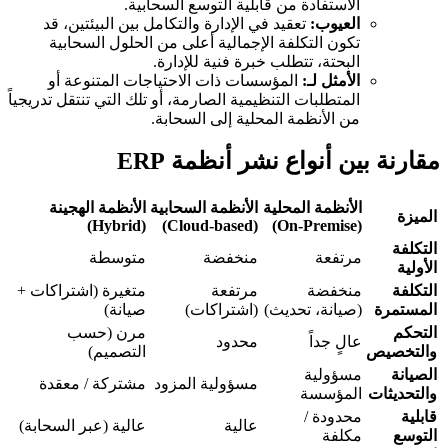
الاستفادة من قابلية التوسع السحابية.
العيوب:
تعقيد في الإدارة والتكامل بين البيئتين، قد
تكون التكلفة الإجمالية أعلى من الحلول السحابية
البحتة، تتطلب خبرة فنية للإدارة.
الأمثل لـ:
المؤسسات ذات الاحتياجات المتنوعة أو
المتطلبات التنظيمية الصارمة، أو تلك التي تنتقل تدريجياً
من الأنظمة المحلية إلى السحابة.
مقارنة بين أنواع نشر أنظمة ERP
الأنظمة المحلية
الأنظمة السحابية
الأنظمة الهجينة
الميزة
(Hybrid)
(Cloud-based)
(On-Premise)
التكلفة
مرتفعة
منخفضة
متوسطة
الأولية
التكلفة
منخفضة
مرتفعة
متغيرة (اشتراكات +
المستمرة
(صيانة، تحديث)
(اشتراكات)
صيانة)
التحكم
مرن (حسب
عالٍ جداً
محدود
والتخصيص
التصميم)
الصيانة
مسؤولية
مسؤولية المزود
مشتركة / معقدة
والتحديثات
المؤسسة
قابلية
محدودة /
عالية
عالية (عبر السحابة)
التوسع
مكلفة