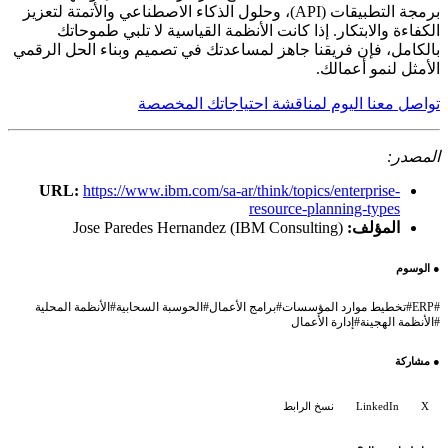
برمجة التطبيقات (API)، وحلول الذكاء الاصطناعي والأتمتة لتعزيز
الكفاءة والابتكار. إذا كانت الأنظمة القياسية لا تلبي طموحاتك
بالكامل، فإن فريقنا جاهز لمساعدتك في تصميم وبناء الحل الرقمي
الأمثل لنمو أعمالك.
تواصل معنا اليوم لمناقشة احتياجاتك المخصصة
المصدر:
URL:
https://www.ibm.com/sa-ar/think/topics/enterprise-
resource-planning-types
المؤلف:
Jose Paredes Hernandez (IBM Consulting)
●
الوسوم
#
ERP
#
تخطيط موارد المؤسسات
#
برامج الأعمال
#
الحوسبة السحابية
#
الأنظمة المحلية
#
الأنظمة الهجينة
#
إدارة الأعمال
●
مشاركة
X
LinkedIn
نسخ الرابط