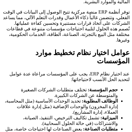
المالية والموارد البشرية.
توفر أنظمة ERP منصة مركزية تتيح الوصول إلى البيانات في الوقت
الفعلي، وتتضمن غالباً ذكاء الأعمال وقدرات التعلم الآلي، مما يساعد
الشركات على اتخاذ قرارات مستنيرة وتحسين كفاءة عملياتها.
تُصمم هذه الحلول لتلبية احتياجات مؤسسات متنوعة في قطاعات
مختلفة مثل البيع بالتجزئة، الصناعة، الطاقة، الخدمات الحكومية،
وغيرها.
عوامل اختيار نظام تخطيط موارد
المؤسسات
عند اختيار نظام ERP، يجب على المؤسسات مراعاة عدة عوامل
لتحديد الحل الأنسب لاحتياجاتها:
حجم المؤسسة:
تختلف متطلبات الشركات الصغيرة
والمتوسطة عن الشركات الكبيرة.
الوظائف المطلوبة:
تحديد الوحدات الأساسية (مثل المحاسبة،
إدارة المخزون) والوحدات الإضافية (مثل إدارة علاقات
العملاء، إدارة المشاريع).
الميزانية:
تشمل تكاليف الترخيص، التنفيذ، الصيانة،
والاشتراكات (في حالة الحلول السحابية).
متطلبات الصناعة:
بعض الصناعات لها احتياجات خاصة، مثل