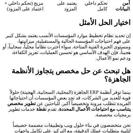
أمن
تحكم داخلي
يعتمد على
مزيج (تحكم داخلي +
البيانات
كامل
المزود
اعتماد على المزود)
اختيار الحل الأمثل
إن تحديد نظام تخطيط موارد المؤسسات الأنسب يعتمد بشكل كبير
على فهم احتياجات المؤسسة الحالية والمستقبلية، ميزانيتها،
ومستوى الخبرة الفنية المتاحة. سواء اخترت نظاماً محلياً، سحابياً، أو
هجيناً، فإن الهدف الأساسي هو تحسين العمليات، تعزيز الكفاءة،
ودعم نمو الأعمال.
هل تبحث عن حل مخصص يتجاوز الأنظمة
الجاهزة؟
بينما توفر أنظمة ERP الجاهزة (المحلية، السحابية، الهجينة) حلولاً
قوية للعديد من الشركات، قد تجد بعض المؤسسات أن احتياجاتها
الفريدة تتطلب مرونة وتخصيصاً أكبر. للباحثين عن
تطوير مخصص
يتناسب مع احتياجات الأعمال المحددة
، تقدم
نقطة
خدمات تطوير
برمجيات مخصصة.
نحن متخصصون في بناء حلول ويب وتطبيقات مصممة خصيصاً
لتلبية متطلبات عملك الدقيقة، مع التركيز على تكامل واجهات