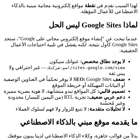
لهذا السبب نقدم في
نقطة
مواقع إلكترونية مجانية مبنية بالذكاء
الاصطناعي للأعمال المؤهلة.
لماذا Google Sites ليس الحل
عندما تبحث عن "إنشاء موقع إلكتروني مجاني على Google"، ستجد
Google Sites كأول نتيجة. لكنه يفشل في تلبية احتياجات الأعمال
الحقيقية:
لا يوجد نطاق مخصص:
عنوانك سيكون
— غير احترافي ولا
sites.google.com/view/اسم-شركتك
يبني ثقة
ضعف SEO:
Google Sites لا يوفر تحكماً في العناوين الوصفية
أو البيانات المهيكلة أو خريطة الموقع
تصميم قالبي:
كل المواقع تبدو متشابهة، لا هوية بصرية مميزة
دعم عربي ضعيف:
تجربة RTL (من اليمين لليسار) محدودة
وغير مُحسّنة
لا تحليلات متقدمة:
لا تتبع للزوار ولا فهم لسلوك العملاء
ما يقدمه موقع مبني بالذكاء الاصطناعي
بدلاً من قوالب جاهزة، وكلاء الذكاء الاصطناعي لدينا يبنون موقعك