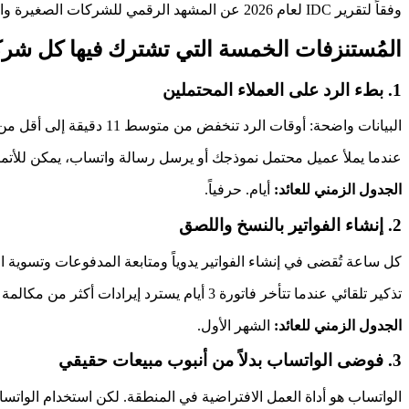
وفقاً لتقرير IDC لعام 2026 عن المشهد الرقمي للشركات الصغيرة والمتوسطة، تنتقل هذه الشركات من التجريب التقني إلى التبني الاستراتيجي، مع الذكاء الاصطناعي والأتمتة في صميم استراتيجياتها.
المُستنزفات الخمسة التي تشترك فيها كل شر
1. بطء الرد على العملاء المحتملين
البيانات واضحة: أوقات الرد تنخفض من متوسط 11 دقيقة إلى أقل من دقيقتين بعد الأتمتة. هذا الفرق يترجم مباشرة إلى معدلات تحويل أعلى.
عندما يملأ عميل محتمل نموذجك أو يرسل رسالة واتساب، يمكن للأتمتة 
الجدول الزمني للعائد:
أيام. حرفياً.
2. إنشاء الفواتير بالنسخ واللصق
كل ساعة تُقضى في إنشاء الفواتير يدوياً ومتابعة المدفوعات وتسوية
تذكير تلقائي عندما تتأخر فاتورة 3 أيام يسترد إيرادات أكثر من مكالمة تحصيل مخصصة بعد أسبوع.
الجدول الزمني للعائد:
الشهر الأول.
3. فوضى الواتساب بدلاً من أنبوب مبيعات حقيقي
الواتساب هو أداة العمل الافتراضية في المنطقة. لكن استخدام الواتسا