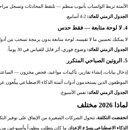
الأتمتة تربط الواتساب بأنبوب منظم — تلتقط المحادثات وتسجل مراح
الجدول الزمني للعائد:
2-4 أسابيع.
4. لا لوحة متابعة — فقط حدس
لا يمكنك تحسين ما لا تقيسه. لوحة متابعة بدون برمجة تسحب من أدواتك الحالية تعطيك 6-10 مؤشر
الجدول الزمني للعائد:
وضوح فوري، أثر قابل للقياس في 30 يوماً.
5. الروتين الصباحي المتكرر
إدخال بيانات، إنشاء تقارير، تأكيدات مواعيد، فحص مخزون — الساعتان
الموظفون الذين يستخدمون أدوات أتمتة الذكاء الاصطناعي يبلّغون عن تح
الجدول الزمني للعائد:
نفس الأسبوع.
لماذا 2026 مختلف
انخفضت التكلفة.
تتحول الشركات الصغيرة من الإنفاق على توفير التكن
الذكاء الاصطناعي يسرّع الإعداد.
ما كان يتطلب مطوراً وأسبوعين من ال