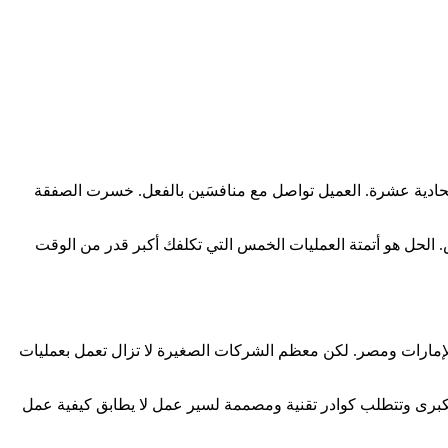
لحادية عشرة. العميل تواصل مع منافسَين بالفعل. خسرت الصفقة
 الحل هو أتمتة العمليات الخمس التي تكلفك أكبر قدر من الوقت
م، بدفع من رؤية السعودية 2030 وتسارع التبني الرقمي في تونس والإمارات ومصر. لكن معظم الشركات الصغيرة لا تزال تعمل بعمليات
كبرى وتتطلب كوادر تقنية ومصممة لسير عمل لا يطابق كيفية عمل