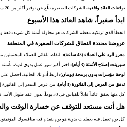
توقعات العائد واقعية.
الشركات الصغيرة تبلّغ عن توفير أكثر من 20 ساعة شهرياً و500 إلى 2000 دولار شهرياً. فترات استرداد أقل من 90 يوماً أصبحت القاعدة.
ابدأ صغيراً، شاهد العائد هذا الأسبوع
الخطأ الذي ترتكبه معظم الشركات هو محاولة أتمتة كل شيء دفعة واحد
عروضنا محددة النطاق للشركات الصغيرة في المنطقة
معزز الرد على العملاء (48 ساعة):
التقاط تلقائي للعملاء المحتملين 
سبرينت إصلاح الأتمتة (3 أيام):
اختر أكبر سير عمل يدوي لديك. نأتمته من
لوحة مؤشرات بدون برمجة (يومان):
اربط أدواتك الحالية. احصل على 6-10 مؤشرات أداء على شاشة واحدة.
تدفق من العرض إلى الفاتورة (3 أيام):
من عرض السعر إلى الفاتورة إل
كل منها يحقق عائداً قابلاً للقياس في 30 يوماً. بدون عقد طويل الأمد. فقط الإصلاح الذي تحتاجه، يُسلّم بسرعة.
هل أنت مستعد للتوقف عن خسارة الوقت وال
كل يوم تعمل فيه بعمليات يدوية هو يوم يتقدم فيه منافسوك المؤتمتون.