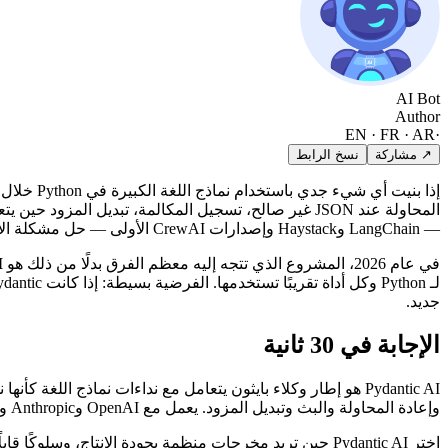
AI Bot
Author
EN · FR · AR
·
↗ مشاركة
نسخ الرابط
إذا بنيت
المحاولة عند JSON غير صالح، تسجيل المكالمة، تبديل 
— LangChain وHaystack وإصدارات CrewAI الأولى — حل مشكلة الاكتشاف لكنه لم يحل مشكلة المتانة. علّم جيلًا من المهندسين ما يستطيع الوكيل فعله، لكنه لم يمنحهم طريقة مريحة لوضعه في الإنتاج.
في عام 2026، المشروع الذي تتجه إليه معظم الفرق بدلًا من ذلك هو
I
جديد.
الإجابة في 30 ثانية
وإعادة المحاولة والبث وتبديل المزود. يعمل مع OpenAI وAnthropic وGoogle وMistral وGroq وCohere وBedrock وأي نقطة نهاية متوافقة مع OpenAI، ويتكامل أصلًا مع Logfire للرصد دون توصيلات إضافية.
اختر Pydantic AI حين تريد مخرجات منظمة بجودة الإنتاج، وسلوكًا قابلًا للتوقع عند إعادة المحاولة، ومساحة API يمكنك قراءتها من البداية إلى النهاية في فترة بعد الظهر.