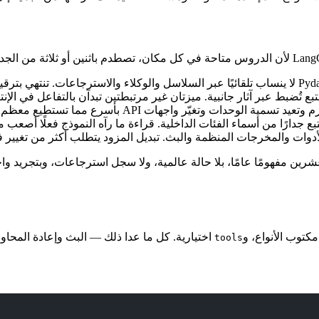
ع تُضبط عبر آثار جانبية. ميزتان غير مرتبطتين تبدآن بالتفاعل في الإنتا
جدارًا من أسماء الفئات الداخلية. قراءة ما رآه النموذج فعلًا أصعب مم
وات والمخرجات المنظمة والبث. تبديل المزود يتطلب أكثر من تغيير ف
 يحوي نحو عشرين مفهومًا عامًا، بلا حالة عالمية، ولا سجل استرجاعات، وبتج
كتوب الأنواع، و
اختيارية. كل ما عدا ذلك — البث وإعادة المحاو
tools