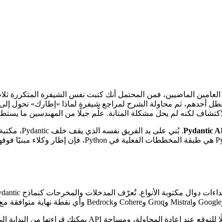
 أي شيء جدي باستخدام نماذج اللغة الكبيرة في Python خلال العامين الماضيين، فمن المحتمل أنك كتب
المزود حين يتعطل أحدهم، ثم محاولة الشرح لمراجع شيفرة لماذا «إطارك» تحول
Pydantic A
لـ Python وكل أداة تقريبًا تستخدمها. الفرضية بسيطة: إذا 