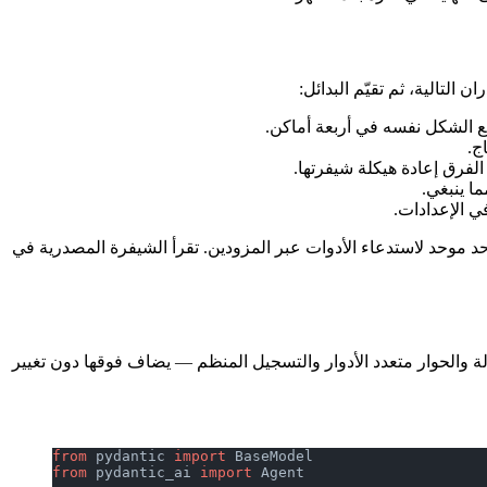
ج.
ا ينبغي.
ي الإعدادات.
ريد واحد موحد لاستدعاء الأدوات عبر المزودين. تقرأ الشيفرة المصدرية في
لة والحوار متعدد الأدوار والتسجيل المنظم — يضاف فوقها دون تغيير
from
 pydantic 
import
 BaseModel
from
 pydantic_ai 
import
 Agent