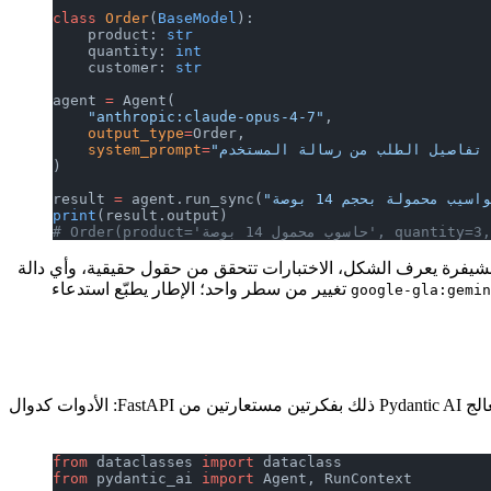
class
 Order
(
BaseModel
):
    product: 
str
    quantity: 
int
    customer: 
str
agent 
=
 Agent(
    "anthropic:claude-opus-4-7"
,
    output_type
=
Order,
    system_prompt
=
)
result 
=
 agent.run_sync(
print
(result.output)
J عليك تحليلها. محرر الشيفرة يعرف الشكل، الاختبارات تتحقق من حقول حقيقية، وأي دالة
تغيير من سطر واحد؛ الإطار يطبّع استدعاء
google-gla:gemin
الوكلاء الحقيقيون يحتاجون إلى أكثر من تحويل النص. إنهم يقرأون قواعد البيانات، ويستدعون خدمات HTTP، ويكتبون إلى طوابير الرسائل. يعالج Pydantic AI ذلك بفكرتين مستعارتين من FastAPI: الأدوات كدوال
from
 dataclasses 
import
 dataclass
from
 pydantic_ai 
import
 Agent, RunContext