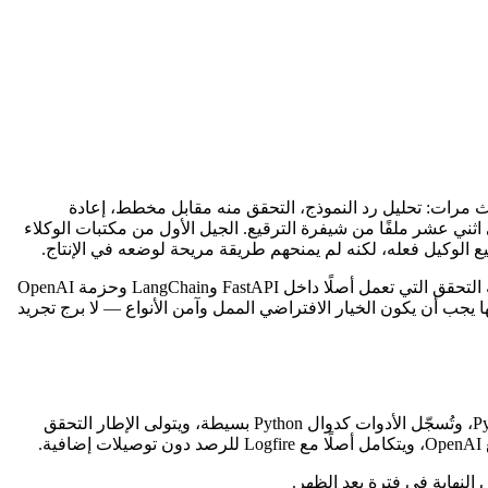
ت نفس الشيفرة المتكررة ثلاث مرات: تحليل رد النموذج، التحقق منه مقابل مخطط، إعادة
 إلى اثني عشر ملفًا من شيفرة الترقيع. الجيل الأول من مكتبات الوكلاء
. بُني على يد الفريق نفسه الذي يقف خلف Pydantic، مكتبة التحقق التي تعمل أصلًا داخل FastAPI وLangChain وحزمة OpenAI
كانت Pydantic هي طبقة المخططات الفعلية في Python، فإن إطار وكلاء مبنيًا فوقها يجب أن يكون الخيار الافتراضي الممل وآمن الأنواع — لا برج تجريد
Pydantic AI هو إطار وكلاء بايثون يتعامل مع نداءات نماذج اللغة كأنها نداءات دوال مكتوبة الأنواع. تُعرّف المدخلات والمخرجات كنماذج Pydantic، وتُسجّل الأدوات كدوال Python بسيطة، ويتولى الإطار التحقق