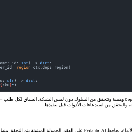
omer_id: 
int
) -> 
dict
:
er_id, 
region
=
ctx.deps.region)
u: 
str
) -> 
dict
:
{
sku
}
"
)
وهمية وتتحقق من السلوك دون لمس الشبكة. السياق لكل طلب — م
De
ة، والتحقق من استدعاءات الأدوات قبل تنفيذها.
البث هو المكان الذي يتخلى فيه كثير من أطر الوكلاء بهدوء عن أمان الأنواع. يحافظ 