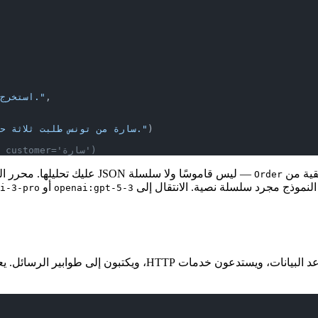
,
"استخرج تفاصيل الطلب من رسالة المستخدم."
)
"سارة من تونس طلبت ثلاثة حواسيب محمولة بحجم 14 بوصة."
# Order(product='حاسوب محمول 14 بوصة', quantity=3, customer='سارة')
قية من
— ليس قاموسًا ولا سلسلة SON
Order
 النموذج مجرد سلسلة نصية. الانتقال إلى
أو
i-3-pro
openai:gpt-5-3