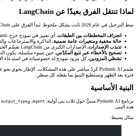
لماذا تنتقل الفرق بعيدًا عن LangChain
نمط الترحيل في عام 2026 ثابت بشكل ملحوظ. تبدأ الفرق على LangChain لأن الدروس متاحة في كل مكان، تصطدم باثنين أو ثلاثة من الجدران التالية، ثم تقيّم البدائل:
انجراف المخططات بين الطبقات.
أي تغيير في نموذج خرج Pydantic لا ينساب تلقائيًا عبر السلاسل والوكلاء والاسترجاعات. تنتهي بترقيع الشكل نفسه في أربعة أماكن.
حالة مخفية ومتغيرات عامة ضمنية.
الذاكرة والاسترجاعات والتتب
تذبذب الإصدارات.
الإصدارات الكبرى من LangChain تقسّم الحزم وتعيد تسمية الوحدات وتغيّر واجهات API بأسرع مما تستطيع معظم الفرق إعادة هيكلة شيفرتها.
تصحيح بالأخطاء عبر تتبع المكدّس.
حين تسوء سلسلة، يكون التتبع 
تشظي المزودين.
كل مزود نموذج له خصوصياته في استدعاء الأد
صُمم Pydantic AI كردّ مباشر على هذه المشكلات. الإطار
فترة بعد الظهر وتستطيع التنبؤ بما يفعله كل سطر.
البنية الأساسية
برنامج Pydantic AI مبنيٌّ حول ثلاث بنى أولية:
، و
م
output_type
Agent
هذه البنى.
مثال بسيط: