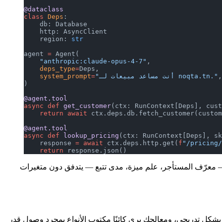
@dataclass
class
 Deps
:
    db: Database
    http: AsyncClient
    region: 
str
agent 
=
 Agent(
    "anthropic:claude-opus-4-7"
,
    deps_type
=
Deps,
,
"أنت مساعد مبيعات لـ noqta.tn."
=
    system_prompt
)
@agent.tool
async
 def
 get_customer
(ctx: RunContext[Deps], cust
    return
 await
 ctx.deps.db.fetch_customer(custom
@agent.tool
async
 def
 lookup_pricing
(ctx: RunContext[Deps], sk
    response 
=
 await
 ctx.deps.http.get(
f
"/pricing/
    return
 response.json()
عرّف المستأجر، علم ميزة، مدى تتبع — يتدفق دون متغيرات
Pydantic AI على العقد: الحمولة المبثوثة يتم التحقق منها بشكل تدريجي، ومعالِجك يرى كائنًا مكتوب الأنواع بمجرد وصول قدر