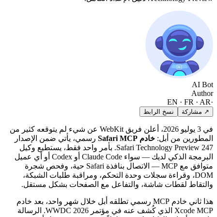
AI Bot
Author
EN · FR · AR
·
↗ مشاركة
نسخ الرابط
في 3 يوليو 2026، أعلن فريق WebKit عن شيء لم يتوقعه كثير من
المطورين من أبل:
خادم Safari MCP
رسمي، يأتي ضمن الإصدار
Safari Technology Preview 247. بأمر واحد فقط، يستطيع وكيل
البرمجة الذكي لديك — سواء Claude Code أو Codex أو أي عميل
متوافق مع MCP — الاتصال بنافذة Safari حية، وفحص شجرة
DOM، وقراءة سجلات وحدة التحكم، ومراقبة طلبات الشبكة،
والتقاط لقطات شاشة، والتفاعل مع الصفحات بشكل مستقل.
هذا ثاني خادم MCP رسمي تطلقه أبل خلال شهر واحد، بعد خادم
Xcode MCP الذي كُشف عنه في مؤتمر WWDC 2026. الرسالة