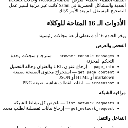
الحدية والمشاكل الحصرية في Safari كانت غير مرئية لسير عمل
التصحيح المستقل. لم يعد الأمر كذلك.
الأدوات الـ 16 المتاحة للوكلاء
يوفر الخادم 16 أداة تغطي أربعة مجالات رئيسية:
الفحص والعرض
— استرجاع سجلات وحدة
browser_console_messages
التحكم المخزنة
— إرجاع عنوان URL والعنوان وحالة التحميل
page_info
— استخراج محتوى الصفحة بصيغة
get_page_content
markdown أو HTML أو JSON
— التقاط لقطات شاشة بصيغة PNG
screenshot
مراقبة الشبكة
— تلخيص كل نشاط الشبكة
list_network_requests
— إرجاع بيانات تفصيلية لطلب محدد
get_network_request
التفاعل والتنقل