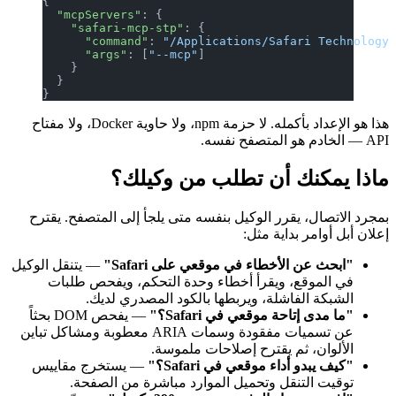
{
  "mcpServers"
: {
    "safari-mcp-stp"
: {
      "command"
: 
"/Applications/Safari Technology
      "args"
: [
"--mcp"
]
    }
  }
}
هذا هو الإعداد بأكمله. لا حزمة npm، ولا حاوية Docker، ولا مفتاح
API — الخادم هو المتصفح نفسه.
ماذا يمكنك أن تطلب من وكيلك؟
بمجرد الاتصال، يقرر الوكيل بنفسه متى يلجأ إلى المتصفح. يقترح
إعلان أبل أوامر بداية مثل:
"ابحث عن الأخطاء في موقعي على Safari"
— يتنقل الوكيل
في الموقع، ويقرأ أخطاء وحدة التحكم، ويفحص طلبات
الشبكة الفاشلة، ويربطها بالكود المصدري لديك.
"ما مدى إتاحة موقعي في Safari؟"
— يفحص DOM بحثاً
عن تسميات مفقودة وسمات ARIA معطوبة ومشاكل تباين
الألوان، ثم يقترح إصلاحات ملموسة.
"كيف يبدو أداء موقعي في Safari؟"
— يستخرج مقاييس
توقيت التنقل وتحميل الموارد مباشرة من الصفحة.