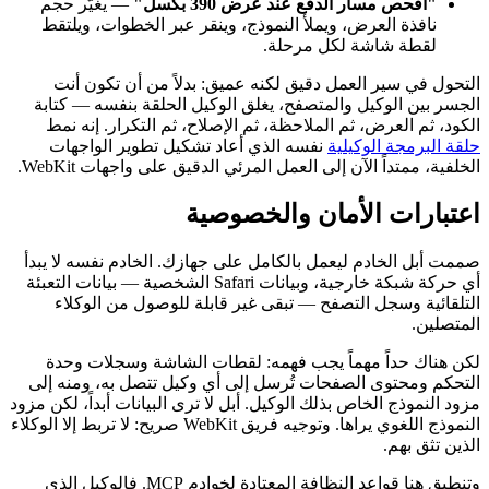
"افحص مسار الدفع عند عرض 390 بكسل"
— يغيّر حجم
نافذة العرض، ويملأ النموذج، وينقر عبر الخطوات، ويلتقط
لقطة شاشة لكل مرحلة.
التحول في سير العمل دقيق لكنه عميق: بدلاً من أن تكون أنت
الجسر بين الوكيل والمتصفح، يغلق الوكيل الحلقة بنفسه — كتابة
الكود، ثم العرض، ثم الملاحظة، ثم الإصلاح، ثم التكرار. إنه نمط
حلقة البرمجة الوكيلية
نفسه الذي أعاد تشكيل تطوير الواجهات
الخلفية، ممتداً الآن إلى العمل المرئي الدقيق على واجهات WebKit.
اعتبارات الأمان والخصوصية
صممت أبل الخادم ليعمل بالكامل على جهازك. الخادم نفسه لا يبدأ
أي حركة شبكة خارجية، وبيانات Safari الشخصية — بيانات التعبئة
التلقائية وسجل التصفح — تبقى غير قابلة للوصول من الوكلاء
المتصلين.
لكن هناك حداً مهماً يجب فهمه: لقطات الشاشة وسجلات وحدة
التحكم ومحتوى الصفحات تُرسل إلى أي وكيل تتصل به، ومنه إلى
مزود النموذج الخاص بذلك الوكيل. أبل لا ترى البيانات أبداً، لكن مزود
النموذج اللغوي يراها. وتوجيه فريق WebKit صريح: لا تربط إلا الوكلاء
الذين تثق بهم.
وتنطبق هنا قواعد النظافة المعتادة لخوادم MCP. فالوكيل الذي