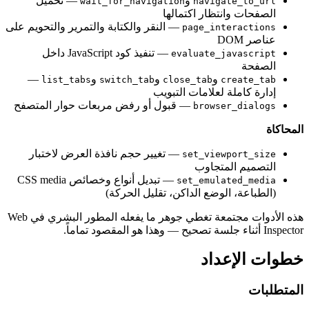
و
— تحميل
wait_for_navigation
navigate_to_url
الصفحات وانتظار اكتمالها
— النقر والكتابة والتمرير والتحويم على
page_interactions
عناصر DOM
— تنفيذ كود JavaScript داخل
evaluate_javascript
الصفحة
و
و
و
—
list_tabs
switch_tab
close_tab
create_tab
إدارة كاملة لعلامات التبويب
— قبول أو رفض مربعات حوار المتصفح
browser_dialogs
المحاكاة
— تغيير حجم نافذة العرض لاختبار
set_viewport_size
التصميم المتجاوب
— تبديل أنواع وخصائص CSS media
set_emulated_media
(الطباعة، الوضع الداكن، تقليل الحركة)
هذه الأدوات مجتمعة تغطي جوهر ما يفعله المطور البشري في Web
Inspector أثناء جلسة تصحيح — وهذا هو المقصود تماماً.
خطوات الإعداد
المتطلبات