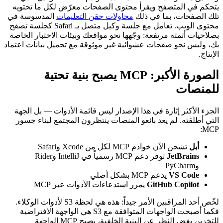
يتحكم في المتصفح ويقرأ محتوى الصفحات معرّض لكل ما تحتويه
تلك الصفحات، بما في ذلك
محاولات حقن التعليمات
المدسوسة في
محتوى الويب. تعامل مع جلسة وكيل متصل بـ Safari كجلسة تصفح
بصلاحيات أتمتة مرتفعة: وجّهها نحو مواقعك وبيئات الاختبار الخاصة
بك، وليس نحو صفحات عشوائية غير موثوقة مع تحميل بيانات اعتماد
الإنتاج.
الصورة الأكبر: MCP يصبح بنية تحتية
للمنصات
الجزء الأكثر إثارة في هذا الإصدار ليس قائمة الأدوات — بل الجهة
التي أطلقته. لم يعد بائعو المنصات ينتظرون المجتمع لبناء جسور
MCP:
أبل
تشحن الآن خوادم MCP لكل من Xcode وSafari
JetBrains
توفر دعم MCP رسمياً في IntelliJ وRider
وPyCharm
VS Code
يدعم MCP بشكل أصلي
GitHub Copilot
يمرر استدعاءات الأدوات عبر MCP
لخّص أحد المراقبين الأمر جيداً: هذه هي لحظة S3 لأدوات الوكلاء.
فكما أصبحت الواجهات المتوافقة مع S3 هي الواجهة الافتراضية
للتخزين بغض النظر عن البنية الخلفية، يصبح MCP الواجهة