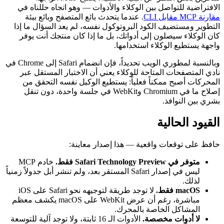
الافتراضية للتواصل بين الوكلاء والأدوات — وهو اتجاه حللناه في
مقارنة MCP مقابل CLI
. عندما يتحدث بائع المتصفح وبائع بيئة
التطوير ومستضيف الكود البروتوكول نفسه، لم يعد السؤال ما إذا
كان الوكلاء سيصلون إلى أدواتك، بل ما إذا كان منتجك أنت يوفر
واجهة يستطيع الوكلاء استخدامها.
وبالنسبة لمطوري الويب تحديداً، فإن انضمام Safari إلى Chrome في
نادي المتصفحات المتاحة للوكلاء يعني أن الاختبار المستقل عبر
المحركات أصبح ممكناً فعلياً: يستطيع الوكيل نفسه التحقق من
إصلاح ما في Chromium وWebKit في جلسة واحدة، دون تنقل
بشري بين النوافذ.
القيود الحالية
حافظ على توقعات واقعية — هذا إصدار معاينة:
متوفر في Safari Technology Preview فقط.
خادم MCP
ليس في إصدار Safari المستقر بعد، ولم تنشر أبل جدولاً زمنياً
لذلك.
macOS فقط.
لا توجد طريقة لتوجيهه نحو Safari على iOS
مباشرة، رغم أن عرض WebKit على macOS يكشف معظم
المشاكل الخاصة بالمحرك.
لا أدوات مخصصة.
الأدوات الـ 16 ثابتة، ولا توجد آلية للتوسعة