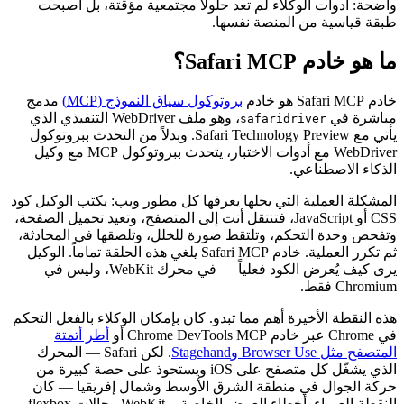
واضحة: أدوات الوكلاء لم تعد حلولاً مجتمعية مؤقتة، بل أصبحت
طبقة قياسية من المنصة نفسها.
ما هو خادم Safari MCP؟
خادم Safari MCP هو خادم
بروتوكول سياق النموذج (MCP)
مدمج
مباشرة في
، وهو ملف WebDriver التنفيذي الذي
safaridriver
يأتي مع Safari Technology Preview. وبدلاً من التحدث ببروتوكول
WebDriver مع أدوات الاختبار، يتحدث ببروتوكول MCP مع وكيل
الذكاء الاصطناعي.
المشكلة العملية التي يحلها يعرفها كل مطور ويب: يكتب الوكيل كود
CSS أو JavaScript، فتنتقل أنت إلى المتصفح، وتعيد تحميل الصفحة،
وتفحص وحدة التحكم، وتلتقط صورة للخلل، وتلصقها في المحادثة،
ثم تكرر العملية. خادم Safari MCP يلغي هذه الحلقة تماماً. الوكيل
يرى كيف يُعرض الكود فعلياً — في محرك WebKit، وليس في
Chromium فقط.
هذه النقطة الأخيرة أهم مما تبدو. كان بإمكان الوكلاء بالفعل التحكم
في Chrome عبر خادم Chrome DevTools MCP أو
أطر أتمتة
المتصفح مثل Browser Use وStagehand
. لكن Safari — المحرك
الذي يشغّل كل متصفح على iOS ويستحوذ على حصة كبيرة من
حركة الجوال في منطقة الشرق الأوسط وشمال إفريقيا — كان
النقطة العمياء. أخطاء العرض الخاصة بـ WebKit وحالات flexbox