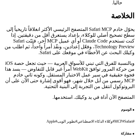
حالياً.
الخلاصة
يحوّل خادم Safari MCP المتصفح الرئيسي الأكثر انغلاقاً تاريخياً إلى
سطح تصحيح أصلي للوكلاء، بإعداد يستغرق أقل من دقيقتين. إذا
كنت تستخدم Claude Code أو أي عميل MCP آخر، فثبّت Safari
Technology Preview، وفعّل إعدادين، ونفّذ أمراً واحداً، ثم اطلب من
وكيلك البحث عن الأخطاء في موقعك على Safari.
وبالنسبة للفرق التي تبني للأسواق العربية — حيث تجعل حصة iOS
من حركة المرور توافقَ WebKit أمراً غير قابل للتفاوض — يسد هذا
فجوة حقيقية في سير عمل الاختبار المستقل. وكونه ثاني خادم
MCP رسمي من أبل خلال شهر، فهو أقوى إشارة حتى الآن على أن
البروتوكول انتقل من التجربة إلى البنية التحتية.
المتصفح الآن أداة في يد وكيلك. استخدمها.
●
الوسوم
#
Safari
#
MCP
#
وكلاء الذكاء الاصطناعي
#
تطوير الويب
#
Apple
●
مشاركة