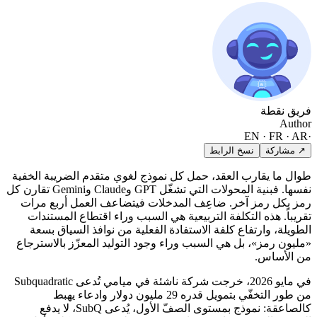
فريق نقطة
Author
EN · FR · AR
·
↗ مشاركة
نسخ الرابط
طوال ما يقارب العقد، حمل كل نموذج لغوي متقدم الضريبة الخفية
نفسها. فبنية المحولات التي تشغّل GPT وClaude وGemini تقارن كل
رمز بكل رمز آخر. ضاعِف المدخلات فيتضاعف العمل أربع مرات
تقريباً. هذه التكلفة التربيعية هي السبب وراء اقتطاع المستندات
الطويلة، وارتفاع كلفة الاستفادة الفعلية من نوافذ السياق بسعة
«مليون رمز»، بل هي السبب وراء وجود التوليد المعزّز بالاسترجاع
من الأساس.
في مايو 2026، خرجت شركة ناشئة في ميامي تُدعى Subquadratic
من طور التخفّي بتمويل قدره 29 مليون دولار وادعاء يهبط
كالصاعقة: نموذج بمستوى الصفّ الأول، يُدعى SubQ، لا يدفع