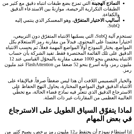
النماذج الهجينة
التي تمزج بضع طبقات انتباه دقيق مع كثير من
الطبقات التكرارية الرخيصة، موازِنةً بين الاستدعاء الدقيق
والكفاءة.
أساليب الاختيار المتفرّق
، وهو المعسكر الذي ينتمي إليه
SubQ.
تستخدم آلية SubQ، التي يسمّيها الانتباه المتفرّق دون التربيعي،
اختياراً معتمداً على المحتوى. فبدلاً من مقارنة رمز الاستعلام بكل
المواضع، يختار النموذج أولاً المواضع المهمة فعلاً، ثم يحسب الانتباه
الدقيق على تلك القائمة المختصرة فقط. تفيد الشركة بأن حساب
الانتباه ينخفض بنحو 1000 ضعف مقارنة بالمحوّل القياسي عند 12
مليون رمز، وأنه أسرع بنحو 52 ضعفاً من FlashAttention عند مليون
رمز.
والخيار التصميمي اللافت أن هذا ليس ضغطاً صرفاً. فبالإبقاء على
الانتباه الدقيق فوق المواضع المختارة، يحاول النهج الحفاظ على
الاسترجاع الدقيق الذي تتعثّر فيه نماذج فضاء الحالة، مع تخطّي
الغالبية العظمى من المقارنات غير ذات الصلة.
لماذا يتفوّق السياق الطويل على الاسترجاع
في بعض المهام
إذا استطاع نموذج أن يحتفظ بـ12 مليون رمز برخص، يصبح كثير من