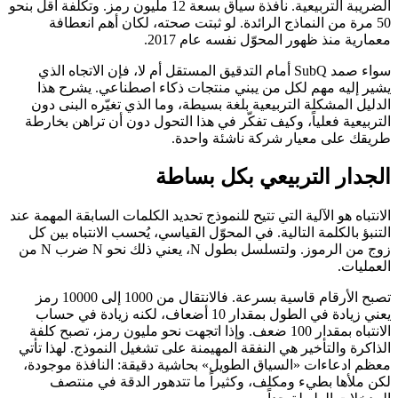
الضريبة التربيعية. نافذة سياق بسعة 12 مليون رمز. وتكلفة أقل بنحو
50 مرة من النماذج الرائدة. لو ثبتت صحته، لكان أهم انعطافة
معمارية منذ ظهور المحوّل نفسه عام 2017.
سواء صمد SubQ أمام التدقيق المستقل أم لا، فإن الاتجاه الذي
يشير إليه مهم لكل من يبني منتجات ذكاء اصطناعي. يشرح هذا
الدليل المشكلة التربيعية بلغة بسيطة، وما الذي تغيّره البنى دون
التربيعية فعلياً، وكيف تفكّر في هذا التحول دون أن تراهن بخارطة
طريقك على معيار شركة ناشئة واحدة.
الجدار التربيعي بكل بساطة
الانتباه هو الآلية التي تتيح للنموذج تحديد الكلمات السابقة المهمة عند
التنبؤ بالكلمة التالية. في المحوّل القياسي، يُحسب الانتباه بين كل
زوج من الرموز. ولتسلسل بطول N، يعني ذلك نحو N ضرب N من
العمليات.
تصبح الأرقام قاسية بسرعة. فالانتقال من 1000 إلى 10000 رمز
يعني زيادة في الطول بمقدار 10 أضعاف، لكنه زيادة في حساب
الانتباه بمقدار 100 ضعف. وإذا اتجهت نحو مليون رمز، تصبح كلفة
الذاكرة والتأخير هي النفقة المهيمنة على تشغيل النموذج. لهذا تأتي
معظم ادعاءات «السياق الطويل» بحاشية دقيقة: النافذة موجودة،
لكن ملأها بطيء ومكلف، وكثيراً ما تتدهور الدقة في منتصف