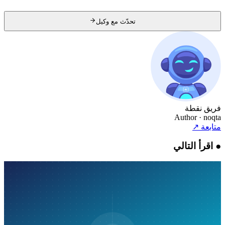
تحدّث مع وكيل
فريق نقطة
Author
· noqta
متابعة
↗
●
اقرأ التالي