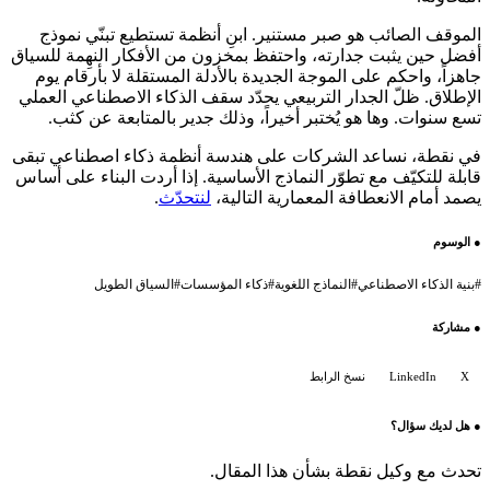
الموقف الصائب هو صبر مستنير. ابنِ أنظمة تستطيع تبنّي نموذج
أفضل حين يثبت جدارته، واحتفظ بمخزون من الأفكار النهِمة للسياق
جاهزاً، واحكم على الموجة الجديدة بالأدلة المستقلة لا بأرقام يوم
الإطلاق. ظلّ الجدار التربيعي يحدّد سقف الذكاء الاصطناعي العملي
تسع سنوات. وها هو يُختبر أخيراً، وذلك جدير بالمتابعة عن كثب.
في نقطة، نساعد الشركات على هندسة أنظمة ذكاء اصطناعي تبقى
قابلة للتكيّف مع تطوّر النماذج الأساسية. إذا أردت البناء على أساس
يصمد أمام الانعطافة المعمارية التالية،
لنتحدّث
.
●
الوسوم
#
بنية الذكاء الاصطناعي
#
النماذج اللغوية
#
ذكاء المؤسسات
#
السياق الطويل
●
مشاركة
X
LinkedIn
نسخ الرابط
●
هل لديك سؤال؟
تحدث مع وكيل نقطة بشأن هذا المقال.