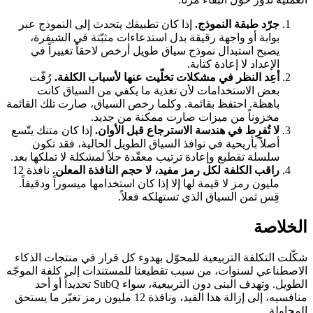
جرّد طبقة النموذج.
إذا كان تطبيقك يتحدث إلى النموذج عبر
بوابة أو واجهة رقيقة بدل استدعاءات مثبّتة في الشيفرة،
يصبح استبدال نموذج سياق طويل أرخص لاحقاً تغييراً في
الإعداد لا إعادة كتابة.
أعِد النظر في مشكلات تخلّيت عنها لأسباب الكلفة.
رُفّت
بعض الاستخدامات لأن تغذية ما يكفي من السياق كانت
باهظة. احتفظ بقائمة. وكلما رخص السياق، صارت تلك القائمة
مخزوناً من ميزات صارت ممكنة من جديد.
لا تُفرِط في هندسة الاسترجاع قبل الأوان.
إذا كان متنك يتّسع
أصلاً بأريحية في نوافذ السياق الطويل الحالية، فقد تكون
سلسلة تقطيع وإعادة ترتيب معقّدة حلاً لمشكلة لا تملكها بعد.
راقب الكلفة لكل رمز مفيد، لا حجم النافذة المعلن.
نافذة 12
مليون رمز لا قيمة لها إلا إذا كان استخدامها ميسوراً ودقيقاً.
قِس ثمن السياق الذي تستهلكه فعلاً.
الخلاصة
شكّلت التكلفة التربيعية للمحوّل بهدوء كل قرار في منتجات الذكاء
الاصطناعي لسنوات، من سبب تقطيعنا للمستندات إلى كلفة الموجّه
الطويل. وتهدف البنى دون التربيعية، سواء SubQ تحديداً أو أحد
منافسيه، إلى إزالة هذا القيد، ونافذة 12 مليون رمز تغيّر ما يستحق
المحاولة.