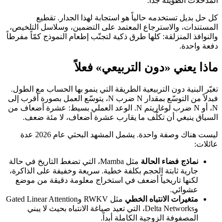
المدخلات الطويلة جداً.
كل حل بديل تستخدمه حالياً هو استجابة لهذا الجدار. تقطيع
المستندات، والاسترجاع المعتمد على التضمين، وسلاسل التلخيص،
والنوافذ المنزلقة: كلها طرق ذكية لتجنّب إطعام النموذج كمّاً مفرطاً
دفعة واحدة.
ماذا يعني «دون التربيعي» فعلاً
تغيّر البنية دون التربيعية الطريقة التي ينمو بها الحساب مع الطول.
فبدلاً من التوسّع بمقدار N ضرب N، يتوسّع العمل بصورة أقرب إلى
N، أو N ضرب لوغاريتم N. الوعد العملي بسيط: عشرة أضعاف من
السياق ينبغي أن تكلّف ما يقارب عشرة أضعاف، لا مئة ضعف.
ليست هناك وصفة واحدة. يشمل المشهد البحثي عام 2026 عدة
عائلات:
نماذج فضاء الحالة
مثل Mamba، التي تضغط التاريخ في حالة
جارية ثابتة الحجم بكلفة خطية. سريعة وخفيفة على الذاكرة،
لكنها تاريخياً أضعف في استخراج معلومة دقيقة من موضع
عشوائي.
متغيرات الانتباه الخطي
مثل RWKV وGated Linear Attention
وDelta Networks، التي تعيد صياغة الانتباه بحيث لا يبني
المصفوفة الزوجية الكاملة أبداً.