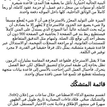
البنية الحالية اختيارياً. تأمّل ما يغطّيه هذا المدى: قاعدة شيفرة
كاملة، أو سنوات من سجل دعم عميل، أو حزمة عقود كاملة، أو ربعاً
كاملاً من الوثائق الداخلية، كلها داخل الموجّه دفعة واحدة.
الميزة على التوليد المعزّز بالاسترجاع هي أن لا شيء يُقطّع مسبقاً
ولا شيء يضيع عند الحدود. فالاسترجاع لا يُظهِر إلا ما يصادف أن
يرتّبه بحث التشابه عالياً. أما النموذج الذي يستدلّ على المتن كاملاً
فيستطيع ربط بند في الصفحة 3 بحاشية في الصفحة 900 دون أن
يضطر أحد إلى توقّع تلك الصلة. ولمهام مثل التدقيق المتقاطع
للمستندات القانونية، أو مراجعة السجلات الضخمة، أو الاستدلال عبر
قاعدة شيفرة متشعّبة، يمثّل ذلك فرقاً حقيقياً في القدرة، لا مجرد
توفير في الكلفة.
هذا لا يقتل الاسترجاع. فلقواعد المعرفة المقاسة بمليارات الرموز،
تظل بحاجة إلى طبقة استرجاع لتضييق النطاق. لكن خطّ الفصل
يتحرك. فأحمال العمل التي احتاجت بالأمس إلى قاعدة بيانات متجهة
وسلسلة تقطيع قد تتّسع غداً ضمن نافذة سياق واحدة.
قائمة المتشكّك
انقسم مجتمع الذكاء الاصطناعي خلال ساعات من إعلان SubQ،
والتشكيك صحّي. فللادعاءات المعمارية تاريخ طويل في الظهور
مبهرةً في منشور الإطلاق وعاديةً تحت الاختبار المستقل. قبل أن