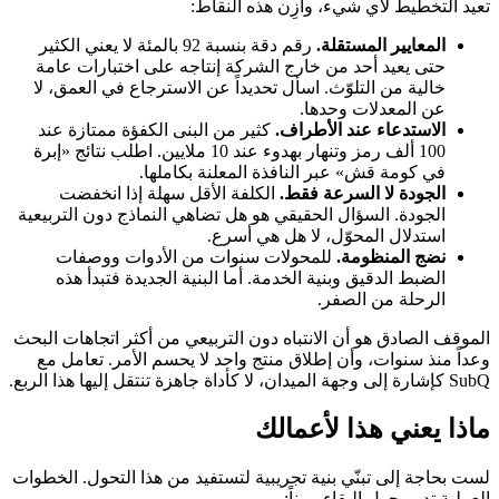
تعيد التخطيط لأي شيء، وازِن هذه النقاط:
المعايير المستقلة.
رقم دقة بنسبة 92 بالمئة لا يعني الكثير
حتى يعيد أحد من خارج الشركة إنتاجه على اختبارات عامة
خالية من التلوّث. اسأل تحديداً عن الاسترجاع في العمق، لا
عن المعدلات وحدها.
الاستدعاء عند الأطراف.
كثير من البنى الكفؤة ممتازة عند
100 ألف رمز وتنهار بهدوء عند 10 ملايين. اطلب نتائج «إبرة
في كومة قش» عبر النافذة المعلنة بكاملها.
الجودة لا السرعة فقط.
الكلفة الأقل سهلة إذا انخفضت
الجودة. السؤال الحقيقي هو هل تضاهي النماذج دون التربيعية
استدلال المحوّل، لا هل هي أسرع.
نضج المنظومة.
للمحولات سنوات من الأدوات ووصفات
الضبط الدقيق وبنية الخدمة. أما البنية الجديدة فتبدأ هذه
الرحلة من الصفر.
الموقف الصادق هو أن الانتباه دون التربيعي من أكثر اتجاهات البحث
وعداً منذ سنوات، وأن إطلاق منتج واحد لا يحسم الأمر. تعامل مع
SubQ كإشارة إلى وجهة الميدان، لا كأداة جاهزة تنتقل إليها هذا الربع.
ماذا يعني هذا لأعمالك
لست بحاجة إلى تبنّي بنية تجريبية لتستفيد من هذا التحول. الخطوات
العملية تدور حول البقاء مرناً: