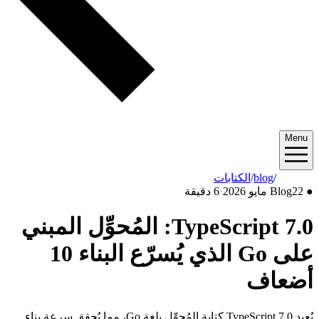
Menu
2026/05
/
blog
/
الكتابات
●
22 مايو 2026
Blog
·
6 دقيقة
TypeScript 7.0: المُحوِّل المبني
على Go الذي يُسرّع البناء 10
أضعاف
يُعيد TypeScript 7.0 كتابة المُحوِّل بلغة Go، مما يُحقق سرعة بناء