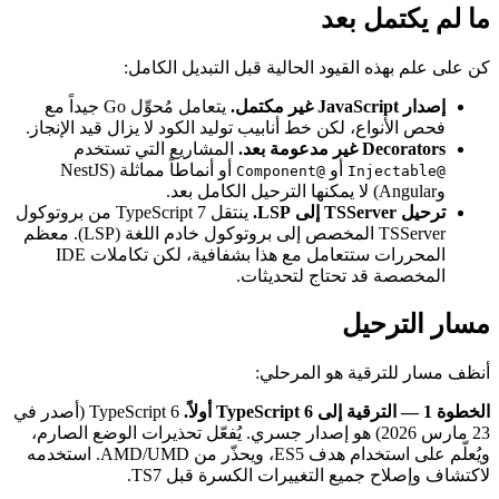
ما لم يكتمل بعد
كن على علم بهذه القيود الحالية قبل التبديل الكامل:
إصدار JavaScript غير مكتمل.
يتعامل مُحوِّل Go جيداً مع
فحص الأنواع، لكن خط أنابيب توليد الكود لا يزال قيد الإنجاز.
Decorators غير مدعومة بعد.
المشاريع التي تستخدم
أو
أو أنماطاً مماثلة (NestJS
@Component
@Injectable
وAngular) لا يمكنها الترحيل الكامل بعد.
ترحيل TSServer إلى LSP.
ينتقل TypeScript 7 من بروتوكول
TSServer المخصص إلى بروتوكول خادم اللغة (LSP). معظم
المحررات ستتعامل مع هذا بشفافية، لكن تكاملات IDE
المخصصة قد تحتاج لتحديثات.
مسار الترحيل
أنظف مسار للترقية هو المرحلي:
الخطوة 1 — الترقية إلى TypeScript 6 أولاً.
TypeScript 6 (أصدر في
23 مارس 2026) هو إصدار جسري. يُفعّل تحذيرات الوضع الصارم،
ويُعلّم على استخدام هدف ES5، ويحذّر من AMD/UMD. استخدمه
لاكتشاف وإصلاح جميع التغييرات الكسرة قبل TS7.