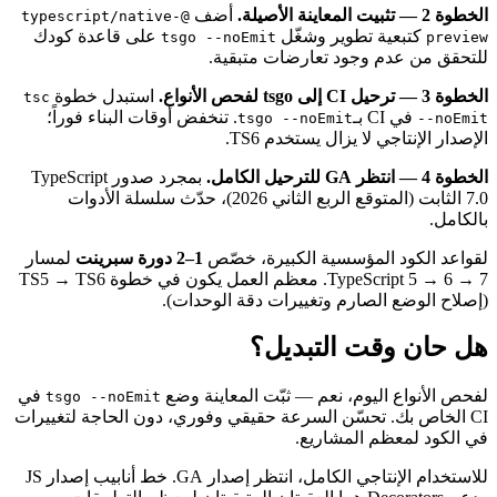
الخطوة 2 — تثبيت المعاينة الأصيلة.
أضف
@typescript/native-
كتبعية تطوير وشغّل
على قاعدة كودك
tsgo --noEmit
preview
للتحقق من عدم وجود تعارضات متبقية.
الخطوة 3 — ترحيل CI إلى tsgo لفحص الأنواع.
استبدل خطوة
tsc
في CI بـ
. تنخفض أوقات البناء فوراً؛
tsgo --noEmit
--noEmit
الإصدار الإنتاجي لا يزال يستخدم TS6.
الخطوة 4 — انتظر GA للترحيل الكامل.
بمجرد صدور TypeScript
7.0 الثابت (المتوقع الربع الثاني 2026)، حدّث سلسلة الأدوات
بالكامل.
لقواعد الكود المؤسسية الكبيرة، خصّص
1–2 دورة سبرينت
لمسار
TypeScript 5 → 6 → 7. معظم العمل يكون في خطوة TS5 → TS6
(إصلاح الوضع الصارم وتغييرات دقة الوحدات).
هل حان وقت التبديل؟
لفحص الأنواع اليوم، نعم — ثبّت المعاينة وضع
في
tsgo --noEmit
CI الخاص بك. تحسّن السرعة حقيقي وفوري، دون الحاجة لتغييرات
في الكود لمعظم المشاريع.
للاستخدام الإنتاجي الكامل، انتظر إصدار GA. خط أنابيب إصدار JS