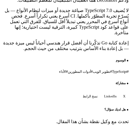
ودعم Decorators هما العقبتان المتبقيتان لمعظم التطبيقات.
لا يُضيف TypeScript 7.0 صياغة جديدة أو ميزات لنظام الأنواع — بل
يُسرّع تجربة المطوّر بأكملها. CI أسرع يعني تكراراً أسرع. فحص
أنواع أسرع في المحرر يعني تبديلاً أقل للسياق. للفرق التي تعمل
على قواعد كود TypeScript كبيرة، الترقية ليست اختيارية؛ إنها
متأخرة.
إعادة كتابة Go تذكّرنا أن أفضل قرار هندسي أحياناً ليس ميزة جديدة
— بل إعادة بناء الأساس بترتيب مختلف من حيث الحجم.
●
الوسوم
#
TypeScript
#
تطوير الويب
#
أدوات المطورين
#
الأداء
●
مشاركة
X
LinkedIn
نسخ الرابط
●
هل لديك سؤال؟
تحدث مع وكيل نقطة بشأن هذا المقال.