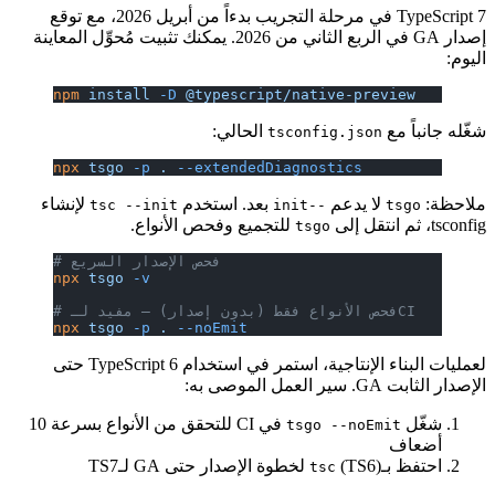
TypeScript 7 في مرحلة التجريب بدءاً من أبريل 2026، مع توقع
إصدار GA في الربع الثاني من 2026. يمكنك تثبيت مُحوِّل المعاينة
اليوم:
npm
 install
 -D
 @typescript/native-preview
شغّله جانباً مع
الحالي:
tsconfig.json
npx
 tsgo
 -p
 .
 --extendedDiagnostics
ملاحظة:
لا يدعم
بعد. استخدم
لإنشاء
tsc --init
--init
tsgo
tsconfig، ثم انتقل إلى
للتجميع وفحص الأنواع.
tsgo
# فحص الإصدار السريع
npx
 tsgo
 -v
# فحص الأنواع فقط (بدون إصدار) — مفيد لـCI
npx
 tsgo
 -p
 .
 --noEmit
لعمليات البناء الإنتاجية، استمر في استخدام TypeScript 6 حتى
الإصدار الثابت GA. سير العمل الموصى به:
شغّل
في CI للتحقق من الأنواع بسرعة 10
tsgo --noEmit
أضعاف
احتفظ بـ
(TS6) لخطوة الإصدار حتى GA لـTS7
tsc