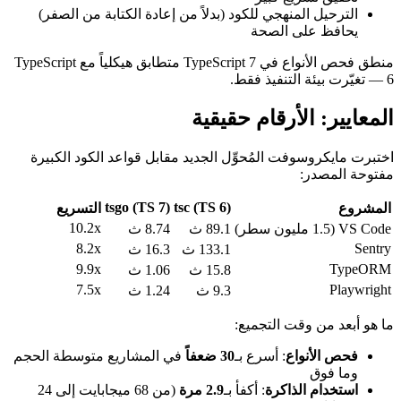
الترحيل المنهجي للكود (بدلاً من إعادة الكتابة من الصفر)
يحافظ على الصحة
منطق فحص الأنواع في TypeScript 7 متطابق هيكلياً مع TypeScript
6 — تغيّرت بيئة التنفيذ فقط.
المعايير: الأرقام حقيقية
اختبرت مايكروسوفت المُحوِّل الجديد مقابل قواعد الكود الكبيرة
مفتوحة المصدر:
tsgo (TS 7)
tsc (TS 6)
المشروع
التسريع
10.2x
VS Code (1.5 مليون سطر)
89.1 ث
8.74 ث
8.2x
Sentry
133.1 ث
16.3 ث
9.9x
TypeORM
15.8 ث
1.06 ث
7.5x
Playwright
9.3 ث
1.24 ث
ما هو أبعد من وقت التجميع:
فحص الأنواع
: أسرع بـ
30 ضعفاً
في المشاريع متوسطة الحجم
وما فوق
استخدام الذاكرة
: أكفأ بـ
2.9 مرة
(من 68 ميجابايت إلى 24