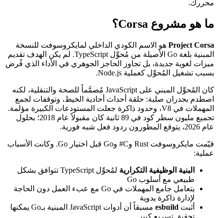
محررك.
ما هو مشروع Corsa؟
Project Corsa
هو الاسم الكودي الداخلي لمايكروسوفت للنسخة
المبنية بلغة Go الأصيلة من مُحوِّل TypeScript. لم يكن الهدف تقديم
ميزات لغوية جديدة، بل تجاوز الحاجز الجوهري في الأداء الذي فُرض
بسبب تشغيل المُحوِّل كعملية Node.js.
كان المُحوِّل المبني على JavaScript مُصمَّماً للصحة والتنقلية، لكنه
اصطدم بجدران صلبة: حلقة أحداث أحادية الخيط، وتوقفات لجمع
المهملات في V8، وحدود ذاكرة جعلت المستودعات الكبيرة مؤلمة.
تجميع مليون سطر كود في 89 ثانية كان مقبولاً عام 2018؛ بحلول
عام 2026، يتوقع المطورون ردود فعل شبه فورية.
قيّمت مايكروسوفت Rust وC# وGo قبل اختيار Go. وكانت الأسباب
عملية:
البنية الوظيفية التكرارية
لمُحوِّل TypeScript تتوافق بشكل
طبيعي مع أسلوب Go
يتعامل جامع المهملات في Go مع عبء العمل دون الحاجة
لإدارة ذاكرة يدوية
أثبت
esbuild
مسبقاً أن أدوات JavaScript المبنية بـGo يمكنها
تحقيق تسريع كبير