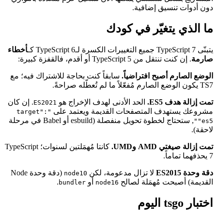
دون أدوات تنسيق إضافية.
ما الذي يتغيّر في كودك
يتبنّى TypeScript 7 جميع التغييرات الكسرة لـTypeScript 6 كـ
أخطاء
صارمة
. إن كنت تنتقل من TypeScript 5 أو أقدم، فالقفزة كبيرة:
الوضع الصارم أصبح افتراضياً.
سابقاً كنت بحاجة للاشتراك فيه؛ مع
TS7 يكون الوضع الصارم مُفعّلاً ما لم تُعطّله صراحةً.
تمت إزالة هدف ES5.
الحد الأدنى لهدف الإخراج هو
. إن كان
ES2021
مشروعك يستهدف المتصفحات القديمة ويعتمد على
"target":
, ستحتاج لخطوة تحويل منفصلة (esbuild أو Babel في مرحلة
"es5"
لاحقة).
تمت إزالة صيغتي AMD وUMD.
كانتا مُهمَلتين لسنوات؛ TypeScript
7 يحذفهما تماماً.
دقة وحدة ES2015
لا تزال مدعومة، لكن
(دقة وحدة Node
node10
القديمة) أصبحت مُهمَلة لصالح
أو
.
bundler
node16
اختبار tsgo اليوم