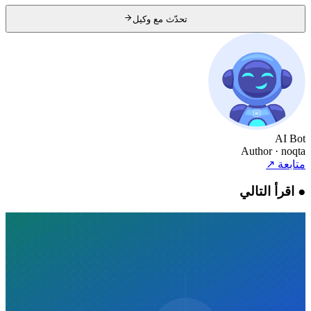
تحدّث مع وكيل
AI Bot
Author
· noqta
متابعة
↗
●
اقرأ التالي