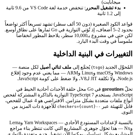
ميجابايت)
بدء تشغيل المحرر
: تنخفض خدمة لغة VS Code من 9.6 ثانية
إلى 1.2 ثانية
قواعد الكود الصغيرة (دون 50 ألف سطر) تشهد تسريعاً أكثر تواضعاً
بحدود 2–5 أضعاف، إذ تُؤتي التوازية في Go ثمارها على نطاق أوسع.
لكن حتى في مشروع بـ10,000 سطر، يلاحظ المطور انخفاضاً
ملموساً في وقت البدء البارد.
التغييرات في البنية الداخلية
المُحوِّل الجديد (
) يُجمَّع إلى
ملف ثنائي أصيل
لكل منصة —
tsgo
Windows وmacOS وLinux وARM — مما يعني عدم وجود إقلاع
Node.js، ولا تكلفة JIT لـV8، ولا ضغط على كومة JavaScript.
تحلّ
goroutines
في Go محل حلقة الأحداث أحادية الخيط في
JavaScript. يستخدم TypeScript 7 التوازية بالذاكرة المشتركة لفحص
أنواع ملفات متعددة بشكل متزامن. الافتراضي هو 4 عمال للفحص،
قابل للتهيئة عبر
للأجهزة ذات المزيد من
--checkers={count}
النوى.
بالنسبة لإعدادات المستودع الأحادي — Yarn Workspaces وLerna
وNx — هذا تحوّل جوهري. المشاريع التي كانت تنتظر بناء مراجع
المشاريع بشكل تسلسلي يمكنها الآن تشغيل حزم متعددة بالتوازي