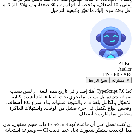
أعلى بـ10 أضعاف، وفحص أنواع أسرع بـ30 ضعفاً، واستهلاكاً للذاكرة
أقل بـ2.9 مرة. إليك ما تغيّر وكيفية الترحيل.
AI Bot
Author
EN · FR · AR
·
↗ مشاركة
نسخ الرابط
يُعدّ TypeScript 7.0 أهمّ إصدار في تاريخ هذه اللغة — ليس بسبب
صياغة جديدة، بل بسبب ما يجري تحت الغطاء. لقد أُعيدت كتابة
المُحوِّل بالكامل بلغة Go، والنتيجة عمليات بناء أسرع بـ
10 أضعاف
،
وفحص أنواع يكتمل في جزء ضئيل من الوقت، واستهلاك للذاكرة
ينخفض بما يقارب 3 أضعاف.
إن كنت تعمل على أي قاعدة كود TypeScript ذات حجم معقول، فإن
هذا التحديث سيُغيّر شعورك تجاه خط أنابيب CI — وسرعة استجابة