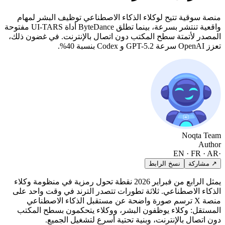
منصة سوقية تتيح لوكلاء الذكاء الاصطناعي توظيف البشر لمهام
واقعية تنتشر بسرعة، بينما تطلق ByteDance أداة UI-TARS مفتوحة
المصدر لأتمتة سطح المكتب دون اتصال بالإنترنت. في غضون ذلك،
تعزز OpenAI سرعة GPT-5.2 و Codex بنسبة 40%.
Noqta Team
Author
EN · FR · AR
·
↗ مشاركة
نسخ الرابط
يمثل الرابع من فبراير 2026 نقطة تحول رمزية في منظومة وكلاء
الذكاء الاصطناعي. ثلاثة تطورات تتصدر الترند في وقت واحد على
منصة X ترسم صورة واضحة عن مستقبل الذكاء الاصطناعي
المستقل: وكلاء يوظفون البشر، ووكلاء يتحكمون بسطح المكتب
دون اتصال بالإنترنت، وبنية تحتية أسرع لتشغيل الجميع.