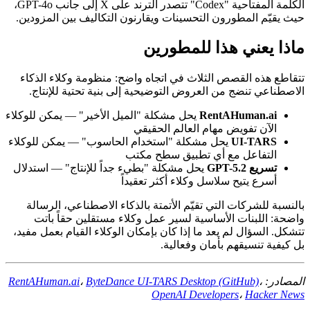
الكلمة المفتاحية "Codex" تتصدر الترند على X إلى جانب GPT-4o،
حيث يقيّم المطورون التحسينات ويقارنون التكاليف بين المزودين.
ماذا يعني هذا للمطورين
تتقاطع هذه القصص الثلاث في اتجاه واضح: منظومة وكلاء الذكاء
الاصطناعي تنضج من العروض التوضيحية إلى بنية تحتية للإنتاج.
RentAHuman.ai
يحل مشكلة "الميل الأخير" — يمكن للوكلاء
الآن تفويض مهام العالم الحقيقي
UI-TARS
يحل مشكلة "استخدام الحاسوب" — يمكن للوكلاء
التفاعل مع أي تطبيق سطح مكتب
تسريع GPT-5.2
يحل مشكلة "بطيء جداً للإنتاج" — استدلال
أسرع يتيح سلاسل وكلاء أكثر تعقيداً
بالنسبة للشركات التي تقيّم الأتمتة بالذكاء الاصطناعي، الرسالة
واضحة: اللبنات الأساسية لسير عمل وكلاء مستقلين حقاً باتت
تتشكل. السؤال لم يعد ما إذا كان بإمكان الوكلاء القيام بعمل مفيد،
بل كيفية تنسيقهم بأمان وفعالية.
المصادر:
،
ByteDance UI-TARS Desktop (GitHub)
،
RentAHuman.ai
OpenAI Developers
،
Hacker News