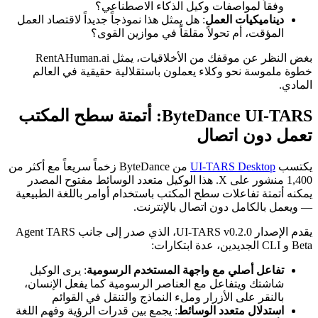
وفقاً لمواصفات وكيل الذكاء الاصطناعي؟
ديناميكيات العمل
: هل يمثل هذا نموذجاً جديداً لاقتصاد العمل
المؤقت، أم تحولاً مقلقاً في موازين القوى؟
بغض النظر عن موقفك من الأخلاقيات، يمثل RentAHuman.ai
خطوة ملموسة نحو وكلاء يعملون باستقلالية حقيقية في العالم
المادي.
ByteDance UI-TARS: أتمتة سطح المكتب
تعمل دون اتصال
يكتسب
UI-TARS Desktop
من ByteDance زخماً سريعاً مع أكثر من
1,400 منشور على X. هذا الوكيل متعدد الوسائط مفتوح المصدر
يمكنه أتمتة تفاعلات سطح المكتب باستخدام أوامر باللغة الطبيعية
— ويعمل بالكامل دون اتصال بالإنترنت.
يقدم الإصدار UI-TARS v0.2.0، الذي صدر إلى جانب Agent TARS
Beta و CLI الجديدين، عدة ابتكارات:
تفاعل أصلي مع واجهة المستخدم الرسومية
: يرى الوكيل
شاشتك ويتفاعل مع العناصر الرسومية كما يفعل الإنسان،
بالنقر على الأزرار وملء النماذج والتنقل في القوائم
استدلال متعدد الوسائط
: يجمع بين قدرات الرؤية وفهم اللغة