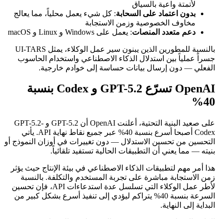
لأتمتة واعية بالسياق
بدون اعتماد على السحابة
: كل شيء يعمل محلياً، مما يعالج
مخاوف الخصوصية وزمن الاستجابة
دعم متعدد المنصات
: يعمل على Windows و Linux و macOS
بالنسبة للمطورين الذين يبنون سير عمل الوكلاء، يمثل UI-TARS
جسراً عملياً بين استدلال الذكاء الاصطناعي واستخدام الحاسوب
الفعلي — دون إرسال بيانات حساسة إلى خوادم خارجية.
OpenAI تسرّع GPT-5.2 و Codex بنسبة
40%
على صعيد البنية التحتية، أعلنت OpenAI أن GPT-5.2 و GPT-5.2-
Codex أصبحا أسرع بنسبة 40% عبر جميع نقاط نهاية API. يأتي
التحسين من تحسين الاستدلال — دون تغييرات في أوزان النموذج أو
بنيته — مما يعني أن التطبيقات الحالية تستفيد تلقائياً.
هذا أمر مهم لتطبيقات الذكاء الاصطناعي في بيئة الإنتاج حيث يؤثر
زمن الاستجابة مباشرة على تجربة المستخدم والتكلفة. بالنسبة
لأطر عمل الوكلاء التي تسلسل عدة استدعاءات API، فإن تحسين
السرعة بنسبة 40% يتراكم ليؤدي إلى تنفيذ أسرع بشكل كبير من
البداية إلى النهاية.