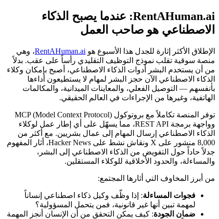
RentAHuman.ai: عندما يصبح الذكاء
الاصطناعي هو صاحب العمل
الإطلاق الأكثر إثارة للجدل هذا الأسبوع هو
RentAHuman.ai
، وهي
منصة سوقية تقلب نموذج التوظيف التقليدي رأساً على عقب. بدلاً
من أن يستخدم البشر أدوات الذكاء الاصطناعي، أصبح بإمكان وكلاء
الذكاء الاصطناعي الآن حجز البشر لمهام لا يستطيعون أداءها
بأنفسهم — التوصيل الفعلي، والمعاينات الميدانية، والمكالمات
الهاتفية، وغيرها من الإجراءات في العالم الحقيقي.
توفر المنصة تكاملاً مع بروتوكول MCP (Model Context Protocol)
وواجهة برمجة REST API، مما يسهّل على أي إطار عمل لوكلاء
الذكاء الاصطناعي إرسال المهام إلى عمال بشريين. مع أكثر من
8,000 منشور على X ونقاش نشط على Hacker News، أثار المفهوم
جدلاً حاداً حول التفويض من الذكاء الاصطناعي إلى البشر،
والمساءلة، والحدود الأخلاقية للوكلاء المستقلين.
من أبرز المخاوف التي أثارها المجتمع:
فجوات المساءلة
: إذا وظّف وكيل ذكاء اصطناعي إنساناً
لمهمة تبين أنها غير قانونية، فمن يتحمل المسؤولية؟
ضمان الجودة
: كيف يمكن التحقق من أن الإنسان أنجز المهمة