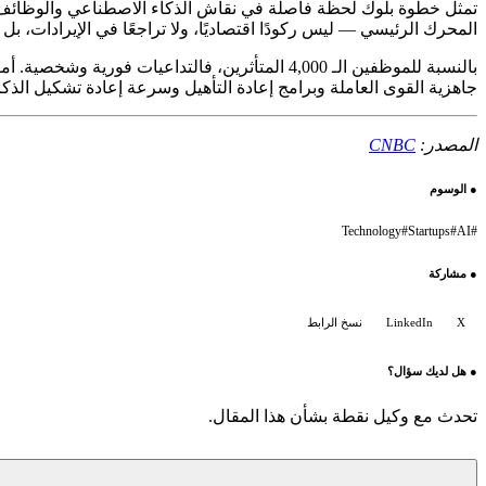
تمثل خطوة بلوك لحظة فاصلة في نقاش الذكاء الاصطناعي والوظائف.
المحرك الرئيسي — ليس ركودًا اقتصاديًا، ولا تراجعًا في الإيرادات، ب
بالنسبة للموظفين الـ 4,000 المتأثرين، فالتدا
جاهزية القوى العاملة وبرامج إعادة التأهيل وسرعة إعادة تشكيل الذ
المصدر:
CNBC
●
الوسوم
Technology
#
Startups
#
AI
#
●
مشاركة
X
LinkedIn
نسخ الرابط
●
هل لديك سؤال؟
تحدث مع وكيل نقطة بشأن هذا المقال.