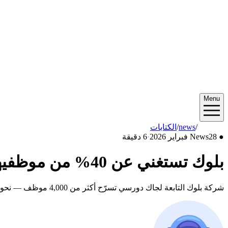
Menu
2026/02
/
news
/
الكتابات
●
28 فبراير 2026
News
·
6 دقيقة
بلوك تستغني عن 40% من موظفيها بينما يراهن جاك دورسي على الذكاء الاصطناعي
شركة بلوك التابعة لجاك دورسي تسرّح أكثر من 4,000 موظف — نحو نصف قوتها العاملة — مدّعية أن أدوات الذكاء الاصطناعي مثل Goose جعلت الفرق الأصغر أكثر إنتاجية. السهم يقفز 24%.