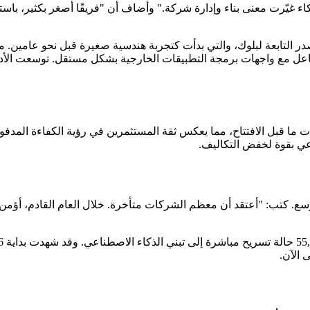
غيّرت معنى بناء وإدارة شركة." وأضاف أن "فريقًا أصغر بكثير، باستخد
عي بقوة لخفض التكاليف.
وسع. كتب: "أعتقد أن معظم الشركات متأخرة. خلال العام القادم، أؤم
 الآن.