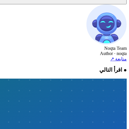
Noqta Team
Author
· noqta
متابعة
↗
●
اقرأ التالي