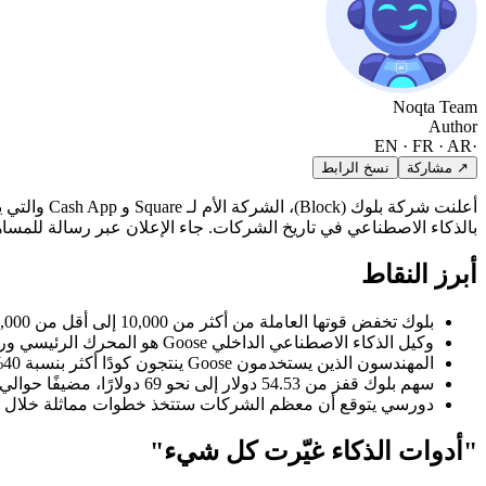
Noqta Team
Author
EN · FR · AR
·
↗ مشاركة
نسخ الرابط
بالذكاء الاصطناعي في تاريخ الشركات. جاء الإعلان عبر رسالة للمساهمين في 26 فبراير، ليدفع سهم الشركة للارتفاع بنسبة تصل إلى 24% في تداول
أبرز النقاط
بلوك تخفض قوتها العاملة من أكثر من 10,000 إلى أقل من 6,000 موظف
وكيل الذكاء الاصطناعي الداخلي Goose هو المحرك الرئيسي وراء هذه التخفيضات
المهندسون الذين يستخدمون Goose ينتجون كودًا أكثر بنسبة 40% مقارنة بستة أشهر مضت
سهم بلوك قفز من 54.53 دولار إلى نحو 69 دولارًا، مضيفًا حوالي 8 مليارات دولار للقيمة السوقية
دورسي يتوقع أن معظم الشركات ستتخذ خطوات مماثلة خلال ال
"أدوات الذكاء غيّرت كل شيء"