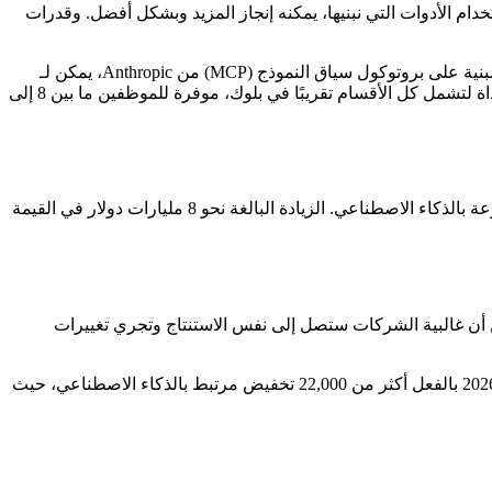
ام الأدوات التي نبنيها، يمكنه إنجاز المزيد وبشكل أفضل. وقدرات
يرتكز القرار على Goose، منصة وكيل الذكاء الاصطناعي مفتوحة المصدر التابعة لبلوك، والتي بدأت كتجربة هندسية صغيرة قبل نحو عامين. مبنية على بروتوكول سياق النموذج (MCP) من Anthropic، يمكن لـ
Goose كتابة وتنفيذ الكود، وتصحيح الأخطاء، وتنسيق سير العمل، والتفاعل مع واجهات برمجة التطبيقات الخارجية بشكل مستقل. توسعت الأداة لتشمل كل الأقسام تقريبًا في بلوك، موفرة للموظفين ما بين 8 إلى
استجابت وول ستريت بحسم. قفز سهم بلوك بأكثر من 20% في تداولات ما قبل الافتتاح، مما يعكس ثقة المستثمرين في رؤية الكفاءة المدفوعة بالذكاء الاصطناعي. الزيادة البالغة نحو 8 مليارات دولار في القيمة
ن أن غالبية الشركات ستصل إلى نفس الاستنتاج وتجري تغييرات
الأرقام تدعم اتجاهًا متناميًا. في عام 2025 وحده، نسبت الشركات 55,000 حالة تسريح مباشرة إلى تبني الذكاء الاصطناعي. وقد شهدت بداية 2026 بالفعل أكثر من 22,000 تخفيض مرتبط بالذكاء الاصطناعي، حيث