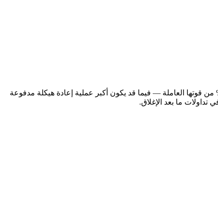
ت شركة بلوك (Block)، الشركة الأم لـ Square و Cash App والتي يقودها جاك دورسي، عن تسريح نحو 4,000 موظف — أي ما يقارب 40% من قوتها العاملة — فيما قد يكون أكبر عملية إعادة هيكلة مدفوعة