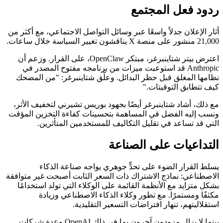
ردود فعل المجتمع
أثار الإعلان جدلاً واسعًا عبر وسائل التواصل الاجتماعي، مع أكثر من
21,000 منشور على منصة X يناقشون تغيير السياسة خلال ساعات.
اعترض بيتر شتاينبرغر، مبتكر OpenClaw، على القرار. وزعم أن
Anthropic قد استوعبت ميزات من برنامجه مفتوح المصدر في
نظامها المغلق قبل حظر البدائل. وعلّق شتاينبرغر: "من المضحك
كيف تتطابق التوقيتات."
مع ذلك، أشاد شتاينبرغر أيضًا بجهود بوريس تشيرني لتخفيف الأثر،
ونسب إليه الفضل في المساهمة بتحسينات كفاءة التخزين المؤقت
التي قد تساعد في تقليل التكاليف للمستخدمين المتأثرين.
التداعيات على الصناعة
يسلط القرار الضوء على تحدٍّ جوهري يواجه صناعة الذكاء
الاصطناعي: نماذج الاشتراك ذات السعر الثابت أصبحت غير متوافقة
بشكل متزايد مع الأنظمة القائمة على الوكلاء التي تولد استخدامًا
مكثفًا ومستمرًا. مع تطور وكلاء الذكاء الاصطناعي وزيادة
استقلاليتهم، تنهار افتراضات التسعير التقليدية.
بينما لا يزال مزودون آخرون بما في ذلك OpenAI وعدة شركات