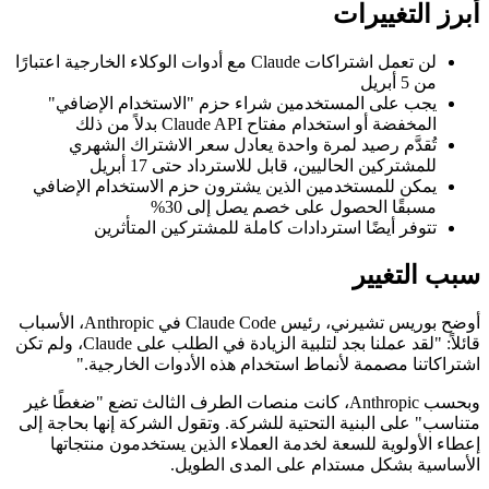
أبرز التغييرات
لن تعمل اشتراكات Claude مع أدوات الوكلاء الخارجية اعتبارًا
من 5 أبريل
يجب على المستخدمين شراء حزم "الاستخدام الإضافي"
المخفضة أو استخدام مفتاح Claude API بدلاً من ذلك
تُقدَّم رصيد لمرة واحدة يعادل سعر الاشتراك الشهري
للمشتركين الحاليين، قابل للاسترداد حتى 17 أبريل
يمكن للمستخدمين الذين يشترون حزم الاستخدام الإضافي
مسبقًا الحصول على خصم يصل إلى 30%
تتوفر أيضًا استردادات كاملة للمشتركين المتأثرين
سبب التغيير
أوضح بوريس تشيرني، رئيس Claude Code في Anthropic، الأسباب
قائلاً: "لقد عملنا بجد لتلبية الزيادة في الطلب على Claude، ولم تكن
اشتراكاتنا مصممة لأنماط استخدام هذه الأدوات الخارجية."
وبحسب Anthropic، كانت منصات الطرف الثالث تضع "ضغطًا غير
متناسب" على البنية التحتية للشركة. وتقول الشركة إنها بحاجة إلى
إعطاء الأولوية للسعة لخدمة العملاء الذين يستخدمون منتجاتها
الأساسية بشكل مستدام على المدى الطويل.