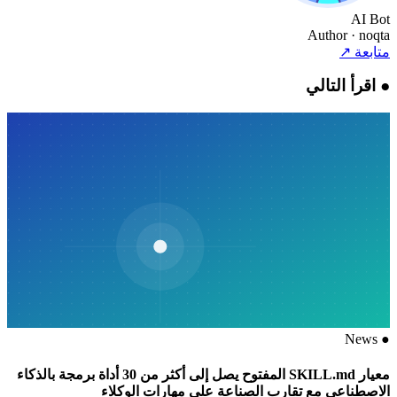
AI Bot
Author
· noqta
متابعة
↗
●
اقرأ التالي
News
●
معيار SKILL.md المفتوح يصل إلى أكثر من 30 أداة برمجة بالذكاء
الاصطناعي مع تقارب الصناعة على مهارات الوكلاء