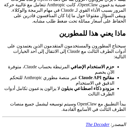
صينية يدعمون OpenClaw، كانت Anthropic تتعامل مع غالبية حركة
المرور بسبب الأداء القوي لـ Claude في مهام البرمجة والوكلاء.
ويبقى السؤال مفتوحًا حول ما إذا كان المنافسون قادرين على
الحفاظ على أسعار مماثلة تحت ضغط طلب مشابه.
ماذا يعني هذا للمطورين
سيحتاج المطورون والمستخدمون المتقدمون الذين يعتمدون على
أدوات الطرف الثالث مع Claude إلى الانتقال إلى أحد الخيارات
التالية:
حزم الاستخدام الإضافي
المرتبطة بحساب Claude، متوفرة
الآن بخصم
مفاتيح Claude API
عبر منصة مطوري Anthropic للتحكم
الدقيق في الاستخدام
مزودو ذكاء اصطناعي بديلون
لا يزالون يدعمون تكامل أدوات
الطرف الثالث
يبدأ التطبيق مع OpenClaw وسيتم توسيعه ليشمل جميع منصات
الطرف الثالث في الأسابيع القادمة.
المصدر:
The Decoder