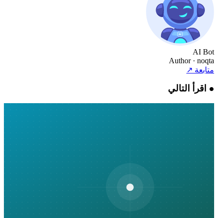
AI Bot
Author
· noqta
متابعة
↗
●
اقرأ التالي