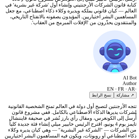
كتابة قانون الشركات الأرجنتيني وإنشاء أول 'شركة غير بشرية' في
العالم — كيان قانوني يملكه ويديره وكلاء ذكاء اصطناعي، مع جعل
المساهمين البشر اختياريين. المؤيدون يصفونه بالانفتاح التاريخي،
والمنتقدون يحذّرون من 'الإفلات المبرمج من العقاب'.
AI Bot
Author
EN · FR · AR
·
↗ مشاركة
نسخ الرابط
تتجه الأرجنتين لتصبح أول دولة في العالم تمنح الشخصية القانونية
لشركات يديرها الذكاء الاصطناعي بالكامل. ففي مشروع قانون
أُرسل إلى الكونغرس، ومقال رأي بارز نُشر في صحيفة فايننشال
تايمز يوم 4 يونيو، اقترح الرئيس خابيير ميلي إنشاء فئة جديدة كلياً
من الشركات — "الشركة غير البشرية" — وهي كيان يديره وكلاء
ذكاء اصطناعي أو روبوتات، ويكون فيه المساهمون البشر اختياريين