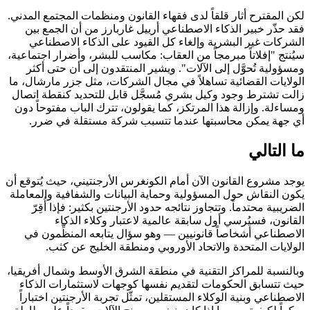
لكن المقترح أثار قلقاً لدى فقهاء القانون ومنظمات المجتمع المدني.
فقد حذّر خبير الذكاء الاصطناعي أرييل غاربارز من أن الجمع بين
الشركات غير البشرية وإلغاء كل القيود على الذكاء الاصطناعي
سيُنتج "إفلاتاً مبرمجاً من العقاب: مكاسب للبشر، وأضرار اجتماعية،
ومسؤولية تُحوَّل إلى الآلات". ويشير المنتقدون إلى أن حتى أكثر
الولايات القضائية تساهلاً في مجال الشركات، مثل جزر مارشال، ما
زالت تشترط وجود وكيل بشري مُسجَّل قابل للتحديد كنقطة اتصال
ومساءلة. وإزالة هذا المرتكز، كما يقولون، تترك الباب مفتوحاً دون
أي جهة يمكن محاسبتها عندما تتسبب شركة مستقلة في ضرر.
ما التالي
يوجد مشروع القانون الآن أمام الكونغرس الأرجنتيني، حيث يُتوقع أن
يكون النقاش حول المسؤولية وحماية البيانات والشفافية والمعاملة
الضريبية محتدماً. وتتجاوز نتائجه حدود الأرجنتين بكثير: فإذا أُقِرّ
القانون، فسيُرسي أول سابقة عالمية لاعتبار وكلاء الذكاء
الاصطناعي أشخاصاً قانونيين — وهو سؤال يتابعه المنظِّمون في
الولايات المتحدة والاتحاد الأوروبي ومنطقة الخليج عن كثب.
وبالنسبة للمراكز التقنية في منطقة الشرق الأوسط وشمال أفريقيا،
حيث تتسابق الحكومات لتقديم نفسها كوجهات لاستثمارات الذكاء
الاصطناعي وبنية الوكلاء المستقلين، تمثّل تجربة الأرجنتين اختباراً