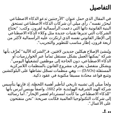
التفاصيل
في المقال الذي حمل عنوان "الأرجنتين تدعو الذكاء الاصطناعي
ليحرّر نفسه"، رأى ميلي أن شركات الذكاء الاصطناعي تستحق
البنية القانونية ذاتها التي دعمت الرأسمالية لقرون. وكتب: "تحتاج
الشركات التي تديرها تقنيات جديدة مثل وكلاء الذكاء الاصطناعي
إلى الإطار القانوني نفسه الذي ارتكزت عليه الرأسمالية لأكثر من
أربعة قرون، إطار مناسب للتطوير والتجريب".
ويُنشئ الإصلاح هيكلين جديدين لافتين. فـ"الشركة الآلية" تُعرَّف بأنها
شركة "يمكنها العمل بشكل مستقل تماماً عبر الخوارزميات أو
الذكاء الاصطناعي، دون الحاجة إلى موظفين لتشغيلها اليومي".
وبشكل منفصل، يعترف مشروع القانون بالمنظمات اللامركزية
المستقلة (DAOs) — وهي منظمات تسجّل نشاطها على البلوكتشين
وتتبع قواعد محدّدة مسبقاً مكتوبة في عقود ذكية.
ولجأ ميلي إلى تشبيه تاريخي لتأطير أهمية اللحظة، إذ قارنها بتأسيس
شركة الهند الشرقية الهولندية عام 1602، واصفاً بوينس آيرس بأنها
"للذكاء الاصطناعي ما كانت أمستردام لعصر الإبحار". أما رسالته
إلى شركات التكنولوجيا العالمية فكانت صريحة: "نحن منفتحون
على الأعمال".