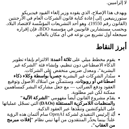
لا إلزاميين.
ويهدف هذا الإصلاح، الذي يقوده وزير إلغاء القيود فيديريكو
ستورزينيغير، إلى إعادة كتابة قانون الشركات العام في الأرجنتين
(القانون رقم 19550)، وهو أحد التشريعات المؤسِّسة لاقتصاد البلاد.
وبحسب مستشارين قانونيين في مؤسسة BDO، فإن إقراره
سيجعله أول تشريع من نوعه في أي مكان بالعالم.
أبرز النقاط
يقوم مخطط ميلي على
ثلاثة أعمدة
: الالتزام بإبقاء تطوير
الذكاء الاصطناعي دون تنظيم، وإنشاء فئة "الشركة غير
البشرية"، ومعدل ضريبي منخفض على الشركات.
ستُدار الشركات غير البشرية
حصرياً بواسطة وكلاء ذكاء
اصطناعي أو روبوتات
، وستتمكّن من امتلاك الأصول وتوقيع
العقود ودفع الضرائب — مع جعل مشاركة البشر كمساهمين
ممكنة لكن غير مطلوبة.
يقدّم مشروع القانون أيضاً مفهومي
"الشركة الآلية"
و
المنظمات اللامركزية المستقلة (DAOs)
التي تسجّل عملياتها
على البلوكتشين وتنفّذها عبر العقود الذكية.
أيّد الرئيس التنفيذي لشركة OpenAI سام ألتمان هذه الرؤية
علناً؛ بينما يحذّر المنتقدون من أنها تبني نظام
"إفلات مبرمج
من العقاب".