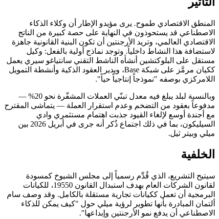
التأثير
المنطق الاقتصادي طموح. يرى مؤيدو الإطار أن وكلاء الذكاء
الاصطناعي قد يستحوذون في النهاية على حصة كبيرة من الناتج
الاقتصادي العالمي، وتريد الأرجنتين أن تكون البنية القانونية جاهزة
لاستضافة هذا النشاط داخلياً. وتوجد نماذج أولية بالفعل: وكيل
مستقل على البلوكتشين أنشأه الناشط التقني سانتياغو سيري يعمل
ككيان مرمَّز على شبكة Base، ويدير العقود الذكية وأنشطة التمويل
اللامركزي بوصفه "نموذجاً إنتاجياً حياً".
وبالنسبة لبلد يبلغ فيه معدل تبنّي العملات المشفّرة نحو 20% —
مدفوعاً بعقود من التضخم وعدم استقرار العملة — يتماشى المقترح
مع أجندة أوسع لإلغاء القيود جذبت اهتمام مستثمري وادي
السيليكون، بما في ذلك اجتماع ذُكر أنه جرى في أبريل 2026 بين
ميلي وبيتر ثيل.
الخلفية
سيتيح التشريع، الذي قُدِّم رسمياً إلى مجلس الشيوخ كمسودة
لقانون الشركات العام بهدف استبدال القانون 19550، للكيانات
البرمجية أن تعمل ككيانات تجارية مستقلة بالكامل. وقد وصف سام
ألتمان المبادرة بأنها تطوير لرؤية ميلي حول "كيف يمكن للذكاء
الاصطناعي أن يدفع نمو الأرجنتين وإبداعها".