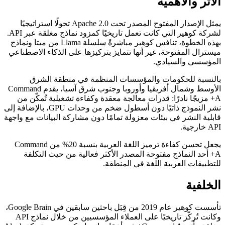
الأثر والأهمية
يمثل الإصدار المفتوح المصدر تحت Apache 2.0 تحولًا استراتيجيًا
لشركة كوهير التي كانت تعمل تاريخيًا كمزود نماذج مغلقة عبر API.
بهذه الخطوة، تنافس كوهير مباشرةً سلسلة Llama من ميتا ونماذج
ميسترال المفتوحة، غير أنها تتمايز بتركيزها على الذكاء الاصطناعي
المؤسسي والسيادي.
بالنسبة للحكومات والمؤسسات المنظمة في منطقة الشرق
الأوسط وشمال أفريقيا وأوروبا وجنوب شرق آسيا، يقدم Command
A+ مزيجًا نادرًا: قدرات معالجة معقدة وكفاءة تشغيلية تُمكّن من
نشر النموذج ذاتيًا دون أسطول ضخم من وحدات GPU، بالإضافة إلى
قابلية النشر في بيئات معزولة تمامًا دون مشاركة البيانات مع واجهة
API خارجية.
يجعل تحسن كفاءة ترميز اللغة العربية بنسبة 20% من Command
A+ أحد النماذج مفتوحة المصدر الأكثر فعالية من حيث التكلفة
للتطبيقات العربية اللغة في المنطقة.
الخلفية
تأسست كوهير عام 2019 من قِبَل باحثين سابقين في Google Brain،
وكانت تُركّز تاريخيًا على العملاء المؤسسيين من خلال نماذج API