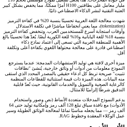
مليار معامل على بطاقتين H100 أمرًا ممكنًا، مما يخفض بشكل كبير
العتبة التقنية لنشر الذكاء الاصطناعي ذاتيًا.
شهدت معالجة اللغة العربية تحسينًا بنسبة 20% في كفاءة الترميز
(tokenization)، مما يعني انخفاضًا مباشرًا في تكلفة الاستدلال
وأوقات استجابة أسرع للمستخدمين العرب. وتنخفض كفاءة الترميز
بنسبة 18% للغة اليابانية و16% للغة الكورية أيضًا. يُعدّ هذا تحسينًا بالغ
الأهمية للمنطقة العربية التي تسعى إلى اعتماد نماذج ذكاء
اصطناعي قادرة على معالجة محتواها اللغوي بكفاءة أعلى وتكلفة
أقل.
ميزة أخرى لافتة هي توليد الاستشهادات المدمجة: عندما يسترجع
النموذج معلومات من أدوات أو وثائق خارجية، يُنشئ "نطاقات
تثبيت" صريحة تربط كل ادعاء حقيقي بالمصدر المحدد الذي استقى
منه البيانات. هذه الميزة ذات قيمة استثنائية للقطاعات المنظمة
كالرعاية الصحية والتمويل والخدمات القانونية، حيث تُعدّ قابلية
التدقيق شرطًا إلزاميًا للامتثال.
يدعم النموذج المدخلات متعددة الأنماط (نص وصور واستخدام
الأدوات) مع نافذة سياق تبلغ 128 ألف رمز وإمكانية توليد حتى 64
ألف رمز — مما يجعله مناسبًا تمامًا لمعالجة الوثائق الطويلة وسير
عمل الوكلاء المعقدة وخطوط RAG.