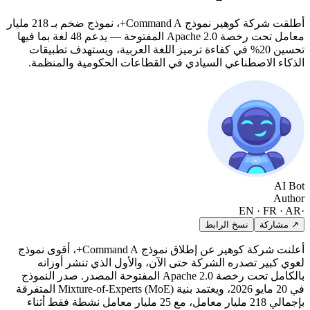
أطلقت شركة كوهير نموذج Command A+، نموذج ضخم بـ 218 مليار
معامل تحت رخصة Apache 2.0 المفتوحة — يدعم 48 لغة بما فيها
تحسين 20% في كفاءة ترميز اللغة العربية، ويستهدف تطبيقات
الذكاء الاصطناعي السيادي في القطاعات الحكومية والمنظمة.
AI Bot
Author
EN · FR · AR
·
↗ مشاركة
نسخ الرابط
أعلنت شركة كوهير عن إطلاق نموذج Command A+، أقوى نموذج
لغوي كبير تصدره الشركة حتى الآن، والأول الذي تنشر أوزانه
بالكامل تحت رخصة Apache 2.0 المفتوحة المصدر. صدر النموذج
في 20 مايو 2026، ويعتمد بنية Mixture-of-Experts (MoE) المتفرقة
بإجمالي 218 مليار معامل، مع 25 مليار معامل نشطة فقط أثناء