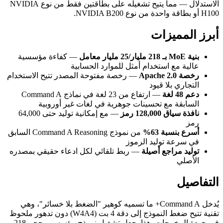
الاستدلال — مما يتيح تشغيله على بطاقتين فقط من نوع NVIDIA
H100 أو بطاقة واحدة من نوع NVIDIA B200.
أبرز المميزات
بنية MoE بـ 218 مليار/25 مليار معامل
— كفاءة مؤسسية
عالية مع استخدام أمثل للموارد الحسابية
رخصة Apache 2.0
— رخصة مفتوحة المصدر تتيح الاستخدام
التجاري بلا قيود
دعم 48 لغة
— ارتفاع من 23 لغة في نماذج Command A
السابقة مع تحسينات جوهرية في لغات غير أوروبية
نافذة سياق 128,000 رمز
— مع إمكانية توليد حتى 64,000
رمز
أسرع بنسبة 63%
من نموذج Command A Reasoning السابق
في سرعة توليد الرموز
توليد مراجع أصيلة
— ربط تلقائي لكل ادعاء حقيقي بمصدره
الأصلي
التفاصيل
يُدخل Command A+ ما تسميه كوهير "الضغط بلا خسائر"، وهي
تقنية تتيح ضغط النموذج إلى دقة 4 بت (W4A4) دون تدهور ملحوظ
في جودة المخرجات. هذا يجعل تشغيل نموذج مؤسسي بحجم 218