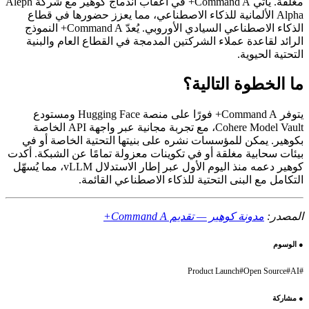
مغلقة. يأتي Command A+ في أعقاب اندماج كوهير مع شركة Aleph
Alpha الألمانية للذكاء الاصطناعي، مما يعزز حضورها في قطاع
الذكاء الاصطناعي السيادي الأوروبي. يُعدّ Command A+ النموذج
الرائد لقاعدة عملاء الشركتين المدمجة في القطاع العام والبنية
التحتية الحيوية.
ما الخطوة التالية؟
يتوفر Command A+ فورًا على منصة Hugging Face ومستودع
Cohere Model Vault، مع تجربة مجانية عبر واجهة API الخاصة
بكوهير. يمكن للمؤسسات نشره على بنيتها التحتية الخاصة أو في
بيئات سحابية مغلقة أو في تكوينات معزولة تمامًا عن الشبكة. أكدت
كوهير دعمه منذ اليوم الأول عبر إطار الاستدلال vLLM، مما يُسهّل
التكامل مع البنى التحتية للذكاء الاصطناعي القائمة.
المصدر:
مدونة كوهير — تقديم Command A+
●
الوسوم
Product Launch
#
Open Source
#
AI
#
●
مشاركة