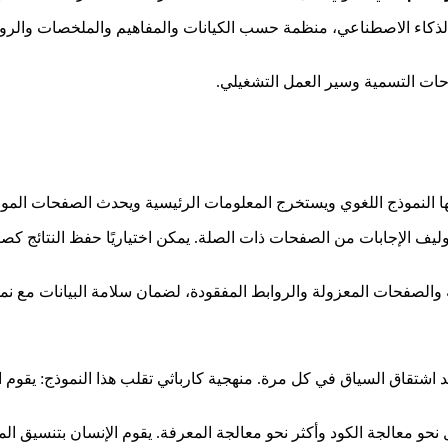
ملفات Markdown المُولّدة بالذكاء الاصطناعي، منظمة حسب الكيانات والمفاهيم والم
احات التسمية وسير العمل التشغيلي.
ا النموذج اللغوي ويستخرج المعلومات الرئيسية ويحدث الصفحات الموجو
ف الإجابات من الصفحات ذات الصلة. يمكن اختياريًا حفظ النتائج كصفحا
الصفحات المعزولة والروابط المفقودة، لضمان سلامة البيانات مع نمو
استعلام، وتعيد اشتقاق السياق في كل مرة. منهجية كارباثي تقلب هذا النموذج:
قل نحو معالجة الكود وأكثر نحو معالجة المعرفة. يقوم الإنسان بتنسيق ا