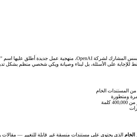
قدّم أندريه كارباثي، الرئيس السابق للذكاء الاصطناعي في تسلا والمؤسس ال
قط للإجابة على الأسئلة، بل لبناء وصيانة ويكي شخصي منظم بشكل تدر
الخام
الذي يحتوي على مستندات منسقة غير قابلة للتغيير — مقالات و