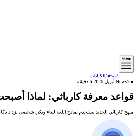
Menu
2026/04
/
news
/
الكتابات
●
5 أبريل 2026
News
·
6 دقيقة
قواعد معرفة كارباثي: لماذا أصبحت تقنية G
منهج كارباثي الجديد يستخدم نماذج اللغة لبناء ويكي شخصي يزداد ذكاءً مع الوقت — ليحل مح