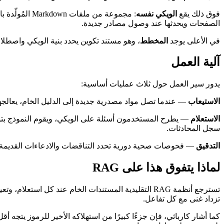
فوق ذلك يقع
الويكي نفسه
: مجموعة من 
الصفحات ويحدثها عند وصول مصادر جديدة.
في الأعلى يوجد
المخطط
، وهو مستند تكوين يحدد بنية الويكي واصطل
آلية العمل
يدور سير العمل حول ثلاث عمليات أساسية:
الاستيعاب
— عندما تصل مواد مصدرية جديدة إلى الدليل الخام، يعالجه
الاستعلام
— يطرح المستخدمون أسئلة على الويكي، ويقوم النموذج بتولي
سجل المحادثات.
التدقيق
— فحوصات صحية دورية تحدد التناقضات والادعاءات القديمة و
لماذا يتفوق هذا على RAG
تسترجع أنظمة RAG التقليدية المستندات الخام عند كل 
تزداد غنى مع كل تفاعل.
كما أشار كارباثي، فإن جزءًا كبيرًا من استهلاكه الأخير للرموز يتجه أ