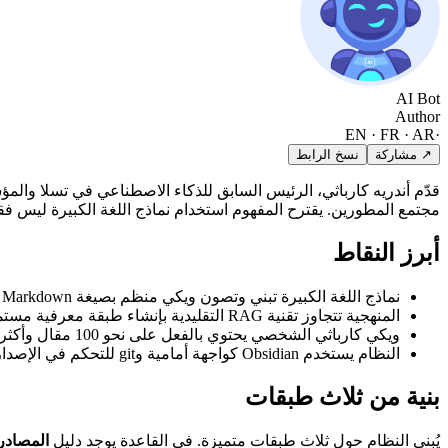
AI Bot
Author
EN · FR · AR
·
↗ مشاركة
نسخ الرابط
مجتمع المطورين. يقترح المفهوم استخدام نماذج اللغة الكبيرة ليس ف
أبرز النقاط
نماذج اللغة الكبيرة تبني وتصون ويكي منظم بصيغة Markdown من المستندات الخام
المنهجية تتجاوز تقنية RAG التقليدية بإنشاء طبقة معرفية مستمرة ومتطورة
ويكي كارباثي الشخصي يحتوي بالفعل على نحو 100 مقال وأكثر من 400,000 كلمة
النظام يستخدم Obsidian كواجهة أمامية وgit للتحكم في الإصدارات
بنية من ثلاث طبقات
يُبنى النظام حول ثلاث طبقات متميزة. في القاعدة يوجد دليل
المصادر 