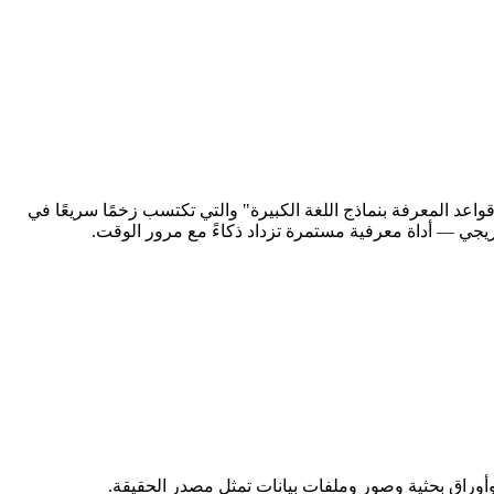
مشارك لشركة OpenAI، منهجية عمل جديدة أطلق عليها اسم "قواعد المعرفة بنماذج اللغة الكبيرة" والتي تكتسب زخمًا سريعًا في
يجي — أداة معرفية مستمرة تزداد ذكاءً مع مرور الوقت.
أوراق بحثية وصور وملفات بيانات تمثل مصدر الحقيقة.