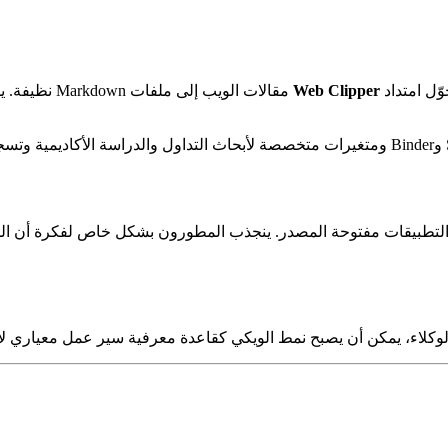
ّل امتداد
Web Clipper
مقالات الويب إلى ملفات Markdown نظيفة. يستعلم
30,0 تفاعل على منصة X وأطلق موجة من التطبيقات مفتوحة المصدر. ينجذب المطورون بشكل 
 الوكلاء، يمكن أن يصبح نمط الويكي كقاعدة معرفية سير عمل معياري