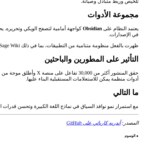
تلخيص وربط متبادل وصيانة.
مجموعة الأدوات
يعتمد النظام على
Obsidian
كواجهة أمامية لتصفح الويكي وتحريره. يحو
في الإصدارات.
ظهرت بالفعل منظومة متنامية من التطبيقات، بما في ذلك Sage Wiki وBinder ومتغيرات متخصصة لأبحاث التداول والدراسة الأكاديمية وتسجيل المعرفة الصوتي.
التأثير على المطورين والباحثين
حقق المنشور أكثر من 00
أدوات منظمة يمكن للاستعلامات المستقبلية البناء عليها.
ما التالي
مع استمرار نمو نوافذ السياق في نماذج اللغة الكبيرة وتحسن قدرات
المصدر:
أندريه كارباثي على GitHub
●
الوسوم