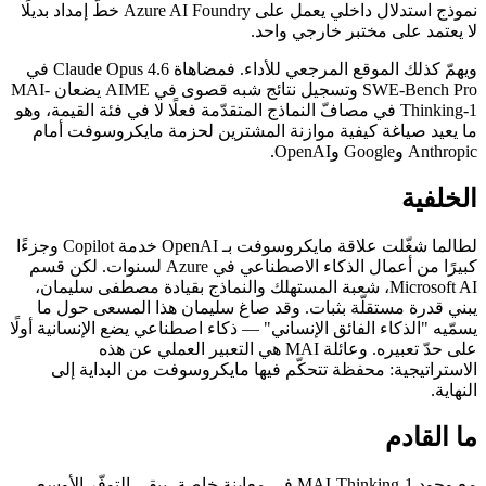
نموذج استدلال داخلي يعمل على Azure AI Foundry خطّ إمداد بديلًا
لا يعتمد على مختبر خارجي واحد.
ويهمّ كذلك الموقع المرجعي للأداء. فمضاهاة Claude Opus 4.6 في
SWE-Bench Pro وتسجيل نتائج شبه قصوى في AIME يضعان MAI-
Thinking-1 في مصافّ النماذج المتقدّمة فعلًا لا في فئة القيمة، وهو
ما يعيد صياغة كيفية موازنة المشترين لحزمة مايكروسوفت أمام
Anthropic وGoogle وOpenAI.
الخلفية
لطالما شغّلت علاقة مايكروسوفت بـ OpenAI خدمة Copilot وجزءًا
كبيرًا من أعمال الذكاء الاصطناعي في Azure لسنوات. لكن قسم
Microsoft AI، شعبة المستهلك والنماذج بقيادة مصطفى سليمان،
يبني قدرة مستقلّة بثبات. وقد صاغ سليمان هذا المسعى حول ما
يسمّيه "الذكاء الفائق الإنساني" — ذكاء اصطناعي يضع الإنسانية أولًا
على حدّ تعبيره. وعائلة MAI هي التعبير العملي عن هذه
الاستراتيجية: محفظة تتحكّم فيها مايكروسوفت من البداية إلى
النهاية.
ما القادم
مع وجود MAI-Thinking-1 في معاينة خاصة، يبقى التوفّر الأوسع