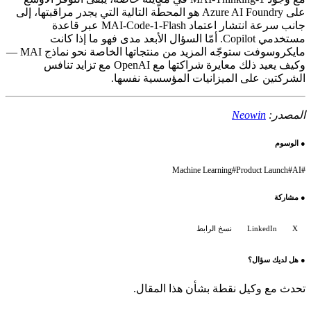
على Azure AI Foundry هو المحطّة التالية التي يجدر مراقبتها، إلى
جانب سرعة انتشار اعتماد MAI-Code-1-Flash عبر قاعدة
مستخدمي Copilot. أمّا السؤال الأبعد مدى فهو ما إذا كانت
مايكروسوفت ستوجّه المزيد من منتجاتها الخاصة نحو نماذج MAI —
وكيف يعيد ذلك معايرة شراكتها مع OpenAI مع تزايد تنافس
الشركتين على الميزانيات المؤسسية نفسها.
المصدر:
Neowin
●
الوسوم
Machine Learning
#
Product Launch
#
AI
#
●
مشاركة
X
LinkedIn
نسخ الرابط
●
هل لديك سؤال؟
تحدث مع وكيل نقطة بشأن هذا المقال.