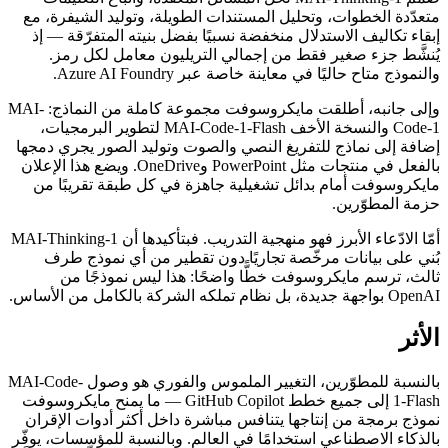
متعدّدة الخطوات، وتحليل المستندات الطويلة، وتوليد الشيفرة، مع
إبقاء تكاليف الاستدلال منخفضة نسبيًا بفضل بنيته المتفرّقة — إذ
يُنشَّط جزء صغير فقط من إجمالي التريليون معامل لكل رمز.
والنموذج متاح حاليًا في معاينة خاصة عبر Azure AI Foundry.
وإلى جانبه، أطلقت مايكروسوفت مجموعة كاملة من النماذج: MAI-
Code-1 والنسخة الأخف MAI-Code-1-Flash لتطوير البرمجيات،
إضافة إلى نماذج للتفريغ النصي والصوت وتوليد الصور يجري دمجها
بالفعل في منتجات مثل PowerPoint وOneDrive. ويضع هذا الإعلان
مايكروسوفت أمام بدائل تشغيلية جاهزة في كل طبقة تقريبًا من
حزمة المطوّرين.
أمّا الادّعاء الأبرز فهو منهجية التدريب. فبتأكيدها أن MAI-Thinking-1
بُني على بيانات مرخّصة تجاريًا دون تقطير من أي نموذج طرف
ثالث، ترسم مايكروسوفت خطًّا واضحًا: هذا ليس نموذجًا من
OpenAI بواجهة جديدة، بل نظام تملكه الشركة بالكامل من الأساس.
الأثر
بالنسبة للمطوّرين، التغيير الملموس والفوري هو وصول MAI-Code-
1-Flash إلى جميع خطط GitHub Copilot — ما يمنح مايكروسوفت
نموذج برمجة من إنتاجها يتنافس مباشرة داخل أكثر أدوات الإقران
بالذكاء الاصطناعي استخدامًا في العالم. وبالنسبة للمؤسسات، يوفّر