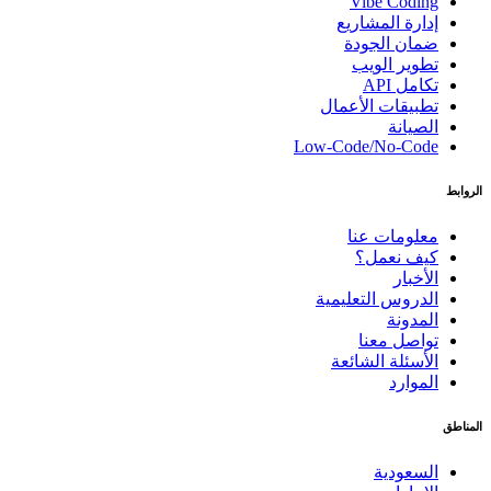
Vibe Coding
إدارة المشاريع
ضمان الجودة
تطوير الويب
تكامل API
تطبيقات الأعمال
الصيانة
Low-Code/No-Code
الروابط
معلومات عنا
كيف نعمل؟
الأخبار
الدروس التعليمية
المدونة
تواصل معنا
الأسئلة الشائعة
الموارد
المناطق
السعودية