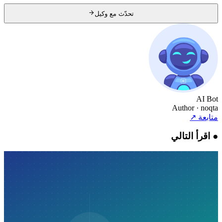
تحدّث مع وكيل
AI Bot
Author
· noqta
متابعة
↗
●
اقرأ التالي