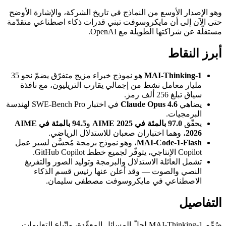
وهو الإصدار الأوسع من النماذج في تاريخ الشركة، والإشارة الأوضح
حتى الآن إلى أن مايكروسوفت تبني قدرات ذكاء اصطناعي متقدّمة
مستقلّة عن شراكتها الطويلة مع OpenAI.
أبرز النقاط
MAI-Thinking-1
هو نموذج خبراء مزيج متفرّق يضمّ نحو 35
مليار معامل نشط من إجمالي يقارب التريليون، مع نافذة
سياق تبلغ 256 ألف رمز.
يضاهي
Claude Opus 4.6
في اختبار SWE-Bench Pro لهندسة
البرمجيات.
يحقّق
97.0 بالمئة في AIME 2025
و
94.5 بالمئة في AIME
2026
، وهما اختباران صعبان للاستدلال الرياضي.
MAI-Code-1-Flash
، وهو نموذج برمجة مُحسَّن لسير عمل
Copilot الإنتاجي، يتوفّر لجميع خطط GitHub Copilot.
تشمل العائلة الاستدلال والبرمجة وتوليد الصور والتفريغ
النصي والصوت — وقد أعلن عنها رئيس قسم الذكاء
الاصطناعي في مايكروسوفت مصطفى سليمان.
التفاصيل
صُمِّم MAI-Thinking-1 لحلّ المسائل المعقّدة، واتّباع التعليمات