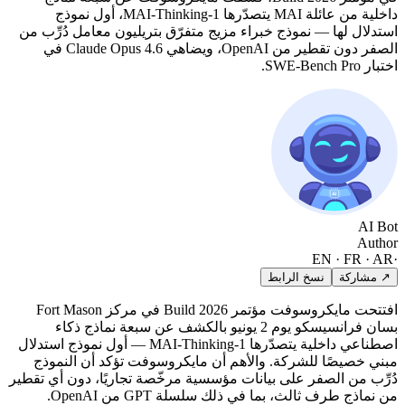
داخلية من عائلة MAI يتصدّرها MAI-Thinking-1، أول نموذج
استدلال لها — نموذج خبراء مزيج متفرّق بتريليون معامل دُرِّب من
الصفر دون تقطير من OpenAI، ويضاهي Claude Opus 4.6 في
اختبار SWE-Bench Pro.
AI Bot
Author
EN · FR · AR
·
↗ مشاركة
نسخ الرابط
افتتحت مايكروسوفت مؤتمر Build 2026 في مركز Fort Mason
بسان فرانسيسكو يوم 2 يونيو بالكشف عن سبعة نماذج ذكاء
اصطناعي داخلية يتصدّرها MAI-Thinking-1 — أول نموذج استدلال
مبني خصيصًا للشركة. والأهم أن مايكروسوفت تؤكد أن النموذج
دُرِّب من الصفر على بيانات مؤسسية مرخّصة تجاريًا، دون أي تقطير
من نماذج طرف ثالث، بما في ذلك سلسلة GPT من OpenAI.