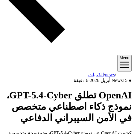
Menu
2026/04
/
news
/
الكتابات
●
15 أبريل 2026
News
·
6 دقيقة
OpenAI تطلق GPT-5.4-Cyber،
نموذج ذكاء اصطناعي متخصص
في الأمن السيبراني الدفاعي
كشفت OpenAI عن نموذج GPT-5.4-Cyber، وهو نسخة متخصصة