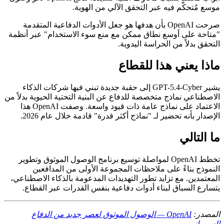
موسع مُتحكَّم فيه عبر التحقق الآلي من الهوية.
صرحت OpenAI بأن هدفها هو جعل الأدوات الدفاعية المتقدمة
"متاحة على أوسع نطاق ممكن مع منع سوء الاستخدام" عبر أنظمة
التحقق بدلاً من الحراسة اليدوية.
ماذا يعني هذا للقطاع
يشير GPT-5.4-Cyber إلى حقبة جديدة تبني فيها شركات الذكاء
الاصطناعي نماذج متخصصة للدفاع عن البنية التحتية الحيوية بدلاً من
الاعتماد على نماذج عامة ذات قيود واسعة. وصفت OpenAI هذا
الإصدار بأنه تحضير لـ "نماذج أكثر قدرة" قادمة خلال عام 2026.
ما التالي
تخطط OpenAI لمواصلة توسيع برنامج الوصول الموثوق وتطوير
النموذج بناءً على ملاحظات المجموعة الأولى من المدافعين
المعتمدين. مع تزايد تطور التهديدات المدعومة بالذكاء الاصطناعي،
يتسارع السباق لبناء أدوات دفاعية بنفس القدرات عبر القطاع.
المصدر:
OpenAI — الوصول الموثوق لعصر جديد من الدفاع
السيبراني