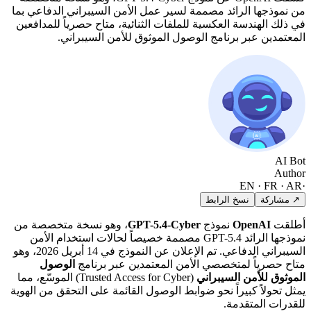
من نموذجها الرائد مصممة لسير عمل الأمن السيبراني الدفاعي بما
في ذلك الهندسة العكسية للملفات الثنائية، متاح حصرياً للمدافعين
المعتمدين عبر برنامج الوصول الموثوق للأمن السيبراني.
AI Bot
Author
EN · FR · AR
·
↗ مشاركة
نسخ الرابط
أطلقت
OpenAI
نموذج
GPT-5.4-Cyber
، وهو نسخة متخصصة من
نموذجها الرائد GPT-5.4 مصممة خصيصاً لحالات استخدام الأمن
السيبراني الدفاعي. تم الإعلان عن النموذج في 14 أبريل 2026، وهو
متاح حصرياً لمتخصصي الأمن المعتمدين عبر برنامج
الوصول
الموثوق للأمن السيبراني
(Trusted Access for Cyber) الموسّع، مما
يمثل تحولاً كبيراً نحو ضوابط الوصول القائمة على التحقق من الهوية
للقدرات المتقدمة.