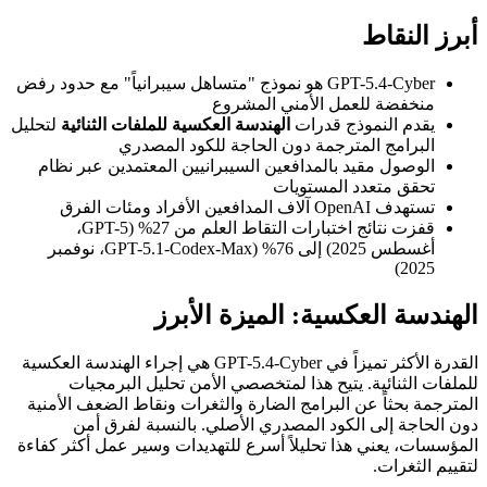
أبرز النقاط
GPT-5.4-Cyber هو نموذج "متساهل سيبرانياً" مع حدود رفض
منخفضة للعمل الأمني المشروع
يقدم النموذج قدرات
الهندسة العكسية للملفات الثنائية
لتحليل
البرامج المترجمة دون الحاجة للكود المصدري
الوصول مقيد بالمدافعين السيبرانيين المعتمدين عبر نظام
تحقق متعدد المستويات
تستهدف OpenAI آلاف المدافعين الأفراد ومئات الفرق
قفزت نتائج اختبارات التقاط العلم من 27% (GPT-5،
أغسطس 2025) إلى 76% (GPT-5.1-Codex-Max، نوفمبر
2025)
الهندسة العكسية: الميزة الأبرز
القدرة الأكثر تميزاً في GPT-5.4-Cyber هي إجراء الهندسة العكسية
للملفات الثنائية. يتيح هذا لمتخصصي الأمن تحليل البرمجيات
المترجمة بحثاً عن البرامج الضارة والثغرات ونقاط الضعف الأمنية
دون الحاجة إلى الكود المصدري الأصلي. بالنسبة لفرق أمن
المؤسسات، يعني هذا تحليلاً أسرع للتهديدات وسير عمل أكثر كفاءة
لتقييم الثغرات.