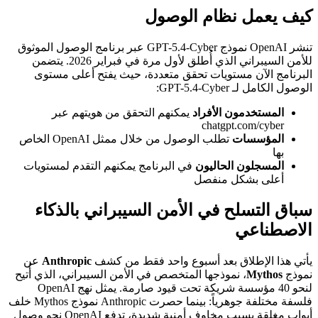
كيف يعمل نظام الوصول
تنشر OpenAI نموذج GPT-5.4-Cyber عبر برنامج الوصول الموثوق
للأمن السيبراني الذي أُطلق لأول مرة في فبراير 2026. يتضمن
البرنامج الآن مستويات تحقق متعددة، حيث يفتح أعلى مستوى
الوصول الكامل لـ GPT-5.4-Cyber:
المستخدمون الأفراد
يمكنهم التحقق من هويتهم عبر
chatgpt.com/cyber
المؤسسات
تطلب الوصول من خلال ممثل OpenAI الخاص
بها
المسجلون الحاليون
في البرنامج يمكنهم التقدم لمستويات
أعلى بشكل منفصل
سباق التسلح في الأمن السيبراني بالذكاء
الاصطناعي
يأتي هذا الإطلاق بعد أسبوع واحد فقط من كشف
Anthropic
عن
نموذج
Mythos
، نموذجها المتخصص في الأمن السيبراني، الذي أُتيح
لنحو 40 مؤسسة شريكة تحت قيود صارمة. يمثل نهج OpenAI
فلسفة مختلفة جوهرياً: بينما حصرت Anthropic نموذج Mythos خلف
أبواب مغلقة بسبب مخاوف أمنية شديدة، تدفع OpenAI نحو وصول