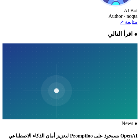
AI Bot
Author
· noqta
متابعة
↗
●
اقرأ التالي
News
●
OpenAI تستحوذ على Promptfoo لتعزيز أمان الذكاء الاصطناعي