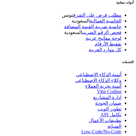
أدوات مجانية
مطلب قرض على الشرف
تونس
الحاسبة العمالية
السعودية
حاسبة ضريبة القيمة المضافة
فحص الرقم الضريبي
السعودية
لوحة مفاتيح عربية
تفقيط الأرقام
كل موارد العربية
الخدمات
أتمتة الذكاء الاصطناعي
وكلاء الذكاء الاصطناعي
أتمتة تجربة العملاء
Vibe Coding
إدارة المشاريع
ضمان الجودة
تطوير الويب
تكامل API
تطبيقات الأعمال
الصيانة
Low-Code/No-Code