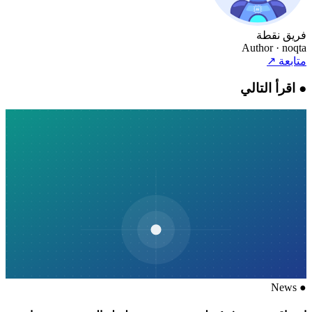
فريق نقطة
Author
· noqta
متابعة
↗
●
اقرأ التالي
News
●