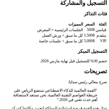
التسجيل والمشاركة
فئات التذاكر
الفئة
السعر
المميزات
500$
قياسي
الجلسات الرئيسية + المعرض
1,500$
متقدم
كل ما سبق + ورش العمل
5,000$
VIP
كل ما سبق + جلسات خاصة
التسجيل المبكر
خصم 30% للتسجيل قبل نهاية مارس 2026.
تصريحات
صرح معالي رئيس سدايا:
"القمة العالمية للذكاء الاصطناعي ستضع الرياض على
خريطة العواصم التقنية العالمية. نحن نستعد لاستضافة
أهم حدث تقني في 2026."
تمثل هذه القمة فرصة استثنائية للمملكة لتعزيز مكانتها كمركز