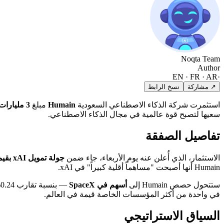
Noqta Team
Author
EN · FR · AR
·
↗ مشاركة
نسخ الرابط
استثمرت شركة الذكاء الاصطناعي السعودية
Humain
مبلغ
3 مليارات دولار
سعيها لتصبح قوة عالمية في مجال الذكاء الاصطناعي.
تفاصيل الصفقة
الاستثمار، الذي أُعلن عنه يوم الأربعاء، جاء ضمن
جولة تمويل xAI بقيمة 20 مليار دولار
Humain أنها أصبحت "مساهماً أقلية كبيراً" في xAI.
ستتحول حصص Humain إلى
أسهم في SpaceX
— بنسبة تقارب 0.24% من ملكية الشركة المدمجة الجديدة التي تبلغ قيمتها
في واحدة من أكثر المؤسسات الخاصة قيمة في العالم.
السياق الاستراتيجي