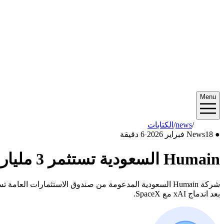
Menu
2026/02
/
news
/
الكتابات
●
18 فبراير 2026
News
·
6 دقيقة
Humain السعودية تستثمر 3 مليارات دولار في xAI التابعة لإيلون ماسك
بعد اندماج xAI مع SpaceX.