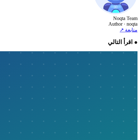
Noqta Team
Author
· noqta
متابعة
↗
●
اقرأ التالي