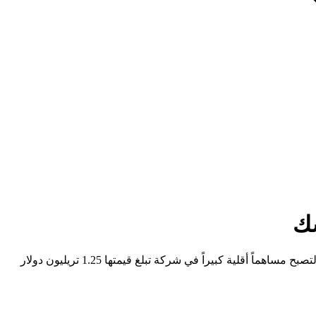
شركة Humain السعودية المدعومة من صندوق الاستثمارات العامة تستثمر 3 مليارات دولار في xAI ضمن جولة تمويل بقيمة 20 مليار دولار، لتصبح مساهماً أقلية كبيراً في شركة تبلغ قيمتها 1.25 تريليون دولار