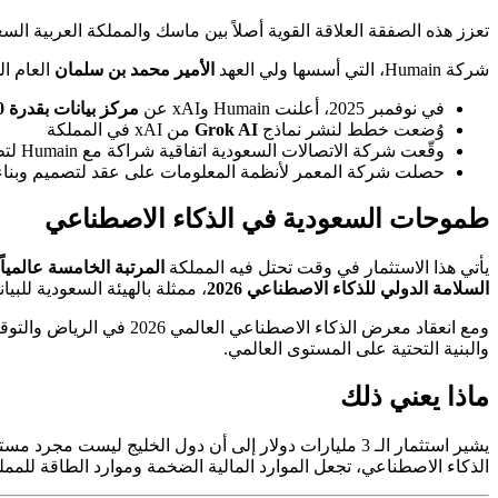
تعزز هذه الصفقة العلاقة القوية أصلاً بين ماسك والمملكة العربية السع
شركة Humain، التي أسسها ولي العهد
الأمير محمد بن سلمان
العام ا
في نوفمبر 2025، أعلنت Humain وxAI عن
مركز بيانات بقدرة 500 ميغاواط
وُضعت خطط لنشر نماذج
Grok AI
من xAI في المملكة
وقّعت شركة الاتصالات السعودية اتفاقية شراكة مع Humain لتطوير وتشغيل مراكز بيانات مخصصة للذكاء الاصطناعي
حصلت شركة المعمر لأنظمة المعلومات على عقد لتصميم وبناء م
طموحات السعودية في الذكاء الاصطناعي
يأتي هذا الاستثمار في وقت تحتل فيه المملكة
المرتبة الخامسة عالمياً 
السلامة الدولي للذكاء الاصطناعي 2026
، ممثلة بالهيئة السعودية للبي
ومع انعقاد معرض الذكاء الاصطناعي العالمي 2026 في الرياض والتوقيع الأخير على
والبنية التحتية على المستوى العالمي.
ماذا يعني ذلك
يشير استثمار الـ 3 مليارات دولار إلى أن دول الخليج ل
الذكاء الاصطناعي، تجعل الموارد المالية الضخمة وموارد الطاقة للمملك