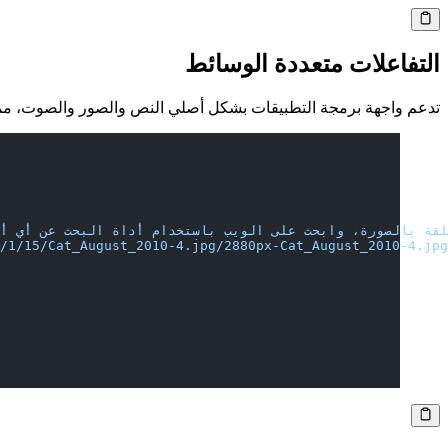
التفاعلات متعددة الوسائط
تدعم واجهة برمجة التطبيقات بشكل أصلي النص والصور والصوت، مما 
/1/15/Cat_August_2010-4.jpg/2880px-Cat_August_2010-4.jpg