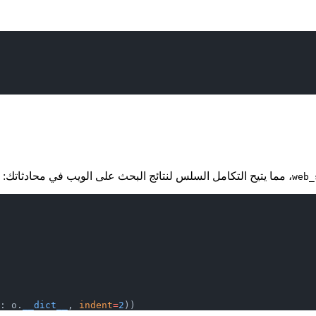
، مما يتيح التكامل السلس لنتائج البحث على الويب في محادثاتك:
web_
: o.
__dict__
, 
indent
=
2
))