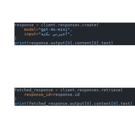
response 
=
 client.responses.create(
    model
=
"gpt-4o-mini"
,
,
"أخبرني نكتة"
=
    input
)
print
(response.output[
0
].content[
0
].text)
fetched_response 
=
 client.responses.retrieve(
    response_id
=
response.id
)
print
(fetched_response.output[
0
].content[
0
].text)