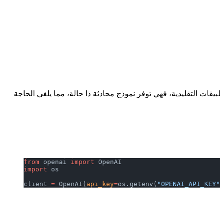
ات برمجة التطبيقات التقليدية، فهي توفر نموذج محادثة ذا حالة، مما يلغي الحاجة
from
 openai 
import
 OpenAI
import
 os
client 
=
 OpenAI(
api_key
=
os.getenv(
"OPENAI_API_KEY"