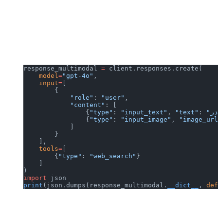
response_multimodal 
=
 client.responses.create(
    model
=
"gpt-4o"
,
    input
=
[
        {
            "role"
: 
"user"
,
            "content"
: [
                {
"type"
: 
"input_text"
, 
"text"
: 
                {
"type"
: 
"input_image"
, 
"image_url
            ]
        }
    ],
    tools
=
[
        {
"type"
: 
"web_search"
}
    ]
)
import
 json
print
(json.dumps(response_multimodal.
__dict__
, 
def