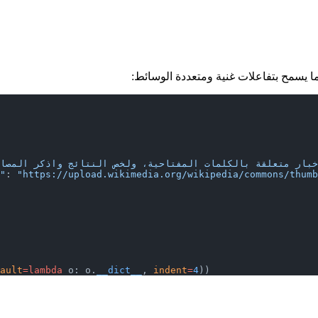
يسمح بتفاعلات غنية ومتعددة الوسائط:
"
: 
"https://upload.wikimedia.org/wikipedia/commons/thumb
ault
=lambda
 o: o.
__dict__
, 
indent
=
4
))