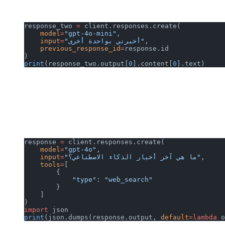
response_two 
=
 client.responses.create(
    model
=
"gpt-4o-mini"
,
,
"أخبرني بواحدة أخرى"
=
    input
    previous_response_id
=
response.id
)
print
(response_two.output[
0
].content[
0
].text)
response 
=
 client.responses.create(
    model
=
"gpt-4o"
,
,
"ما هي آخر أخبار الذكاء الاصطناعي؟"
=
    input
    tools
=
[
        {
            "type"
: 
"web_search"
        }
    ]
)
import
 json
print
(json.dumps(response.output, 
default
=lambda
 o