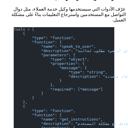
عرّف الأدوات التي سيستخدمها وكيل خدمة العملاء، مثل دوال
التواصل مع المستخدمين واسترجاع التعليمات بناءً على مشكلة
العميل.
tools 
=
 [
    {
        "type"
: 
"function"
,
        "function"
: {
            "name"
: 
"speak_to_user"
,
            "description"
: 
            "parameters"
: {
                "type"
: 
"object"
,
                "properties"
: {
                    "message"
: {
                        "type"
: 
"string"
,
                        "description"
: 
                    }
                },
                "required"
: [
"message"
]
            }
        }
    },
    {
        "type"
: 
"function"
,
        "function"
: {
            "name"
: 
"get_instructions"
,
            "description"
: 
            "parameters"
: {