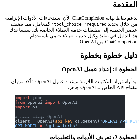
المقدمة
تدعم نقاط نهاية ChatCompletion الآن استدعاءات الأدوات الإلزامية
من خلال تحديد
كمعامل، مما يضيف
tool_choice='required'
عنصر الحتمية إلى تطبيقات خدمة العملاء الخاصة بك. سيساعدك
هذا الدليل في تنفيذ وكيل خدمة عملاء حتمي باستخدام
ChatCompletion من OpenAI.
دليل خطوة بخطوة
الخطوة 1: إعداد عميل OpenAI
ابدأ باستيراد المكتبات اللازمة وإعداد عميل OpenAI. تأكد من أن
مفتاح API الخاص بـ OpenAI جاهز.
import
 json
from
 openai 
import
 OpenAI
import
 os
# تهيئة عميل OpenAI
client 
=
 OpenAI(
api_key
=
os.getenv(
"OPENAI_API_KEY
GPT_MODEL
 =
 "gpt-4-turbo"
الخطوة 2: تعريف الأدوات والتعليمات