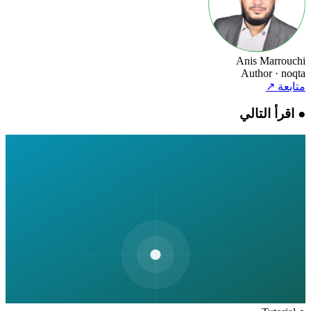
Anis Marrouchi
Author
· noqta
متابعة
↗
●
اقرأ التالي