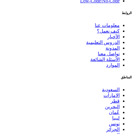
Low-Code/No-Code
الروابط
معلومات عنا
كيف نعمل؟
الأخبار
الدروس التعليمية
المدونة
تواصل معنا
الأسئلة الشائعة
الموارد
المناطق
السعودية
الإمارات
قطر
البحرين
عُمان
ليبيا
تونس
الجزائر