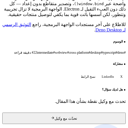
، وتصدير متقاطع بدون إعداد — كل
window.
ذلك دون العبء الثقيل لـ Electron. الواجهة البرمجية لا تزال تجريبية
ا باتت قوية بما يكفي لتوصيل منتجات حقيقية.
مستجدات الواجهة البرمجية، راجع
التوثيق الرسمي
de
#
cross-platform
#
webview
#
intermediate
22 دقيقة قراءة
#
خ الرابط
ة بشأن هذا المقال.
تحدّث مع وكيل