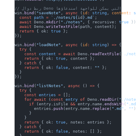
D التي يمكن للواجهة استدعاؤها
win.
bind
(
"saveNote"
, 
async
 (
id
:
 str
  const
 path
 =
 `./notes/${
id
}.md`
;
  await
 Deno.
mkdir
(
"./notes"
, { rec
  await
 Deno.
writeTextFile
(path, co
  return
 { ok: 
true
 };
});
win.
bind
(
"loadNote"
, 
async
 (
id
:
 str
  try
 {
    const
 content
 =
 await
 Deno.
read
    return
 { ok: 
true
, content };
  } 
catch
 {
    return
 { ok: 
false
, content: 
""
  }
});
win.
bind
(
"listNotes"
, 
async
 () 
=>
 {
  try
 {
    const
 entries
 =
 [];
    for
 await
 (
const
 entry
 of
 Deno.
      if
 (entry.isFile 
&&
 entry.nam
        entries.
push
(entry.name.
rep
      }
    }
    return
 { ok: 
true
, notes: entri
  } 
catch
 {
    return
 { ok: 
false
, notes: [] }
  }