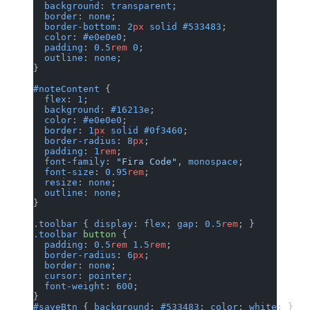
  background
: 
transparent
;
  border
: 
none
;
  border-bottom
: 
2
px
 solid
 #533483
;
  color
: 
#e0e0e0
;
  padding
: 
0.5
rem
 0
;
  outline
: 
none
;
}
#noteContent
 {
  flex
: 
1
;
  background
: 
#16213e
;
  color
: 
#e0e0e0
;
  border
: 
1
px
 solid
 #0f3460
;
  border-radius
: 
8
px
;
  padding
: 
1
rem
;
  font-family
: 
"Fira Code"
, 
monospa
  font-size
: 
0.95
rem
;
  resize
: 
none
;
  outline
: 
none
;
}
.toolbar
 { 
display
: 
flex
; 
gap
: 
0.5
r
.toolbar
 button
 {
  padding
: 
0.5
rem
 1.5
rem
;
  border-radius
: 
6
px
;
  border
: 
none
;
  cursor
: 
pointer
;
  font-weight
: 
600
;
}
#saveBtn
 { 
background
: 
#533483
; 
col