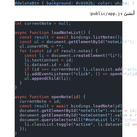
#deleteBtn
 { 
background
: 
#c0392b
; 
c
:
pub
let
 currentNote 
=
 null
;
async
 function
 loadNoteList
() {
  const
 result
 =
 await
 bindings.
lis
  const
 ul
 =
 document.
getElementByI
  ul.innerHTML 
=
 ""
;
  for
 (
const
 id
 of
 result.notes) {
    const
 li
 =
 document.
createEleme
    li.textContent 
=
 id;
    li.dataset.id 
=
 id;
    if
 (id 
===
 currentNote) li.clas
    li.
addEventListener
(
"click"
, ()
    ul.
appendChild
(li);
  }
}
async
 function
 openNote
(
id
) {
  currentNote 
=
 id;
  const
 result
 =
 await
 bindings.
loa
  document.
getElementById
(
"noteTitl
  document.
getElementById
(
"noteCont
  document.
querySelectorAll
(
"#noteL
    li.classList.
toggle
(
"active"
, l
  });
}