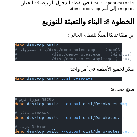
في نقطة الدخول، أو بإضافة الخيار
--
wi
.
deno desktop
يلًا للنظام الحالي:
deno
 desktop
 build
 .
./dist/deno-notes.app    (macOS)
#             ./dist/deno-notes.exe
#             ./dist/deno-notes.App
ة في أمر واحد:
deno
 desktop
 build
 --all-targets
 .
# صورة قرص macOS
deno
 desktop
 build
 --output
 dist/De
# مثبّت Windows
deno
 desktop
 build
 --output
 dist/De
# حزمة Debian
deno
 desktop
 build
 --output
 dist/de