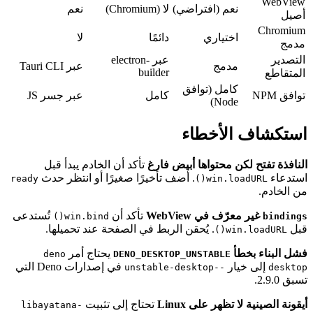
م (افتراضي)
لا (Chromium)
نعم
تياري
دائمًا
لا
عبر electron-
مج
عبر Tauri CLI
builder
مل (توافق
كامل
عبر جسر JS
Nod
أخطاء
محتواها أبيض فارغ
تأكد أن الخادم يبدأ قبل
. أضف تأخيرًا صغيرًا أو انتظر حدث
ready
win.
في WebView
تأكد أن
تُستدعى
win.bind()
. يُحقن الربط في الصفحة عند تحميلها.
يحتاج أمر
deno
DENO_DESKTOP_UNSTABL
في إصدارات Deno التي
--unstable-desktop
ر على Linux
تحتاج إلى تثبيت
libayatana-