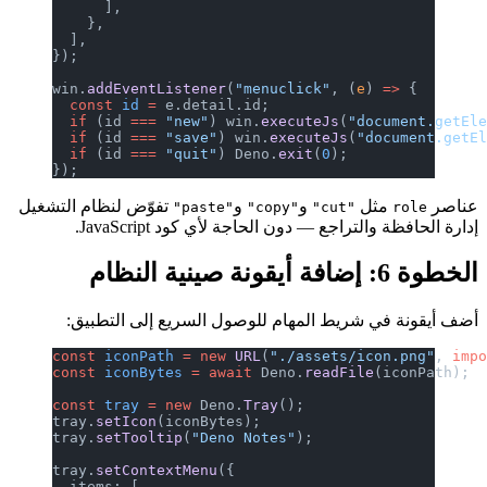
      ],
    },
  ],
});
win.
addEventListener
(
"menuclick"
, (
  const
 id
 =
 e.detail.id;
  if
 (id 
===
 "new"
) win.
executeJs
(
"
  if
 (id 
===
 "save"
) win.
executeJs
(
  if
 (id 
===
 "quit"
) Deno.
exit
(
0
);
});
و
و
تفوّض لنظام التشغيل
"paste"
"copy"
"cut"
ع — دون الحاجة لأي كود JavaScript.
يط المهام للوصول السريع إلى التطبيق:
const
 iconPath
 =
 new
 URL
(
"./assets/
const
 iconBytes
 =
 await
 Deno.
readFi
const
 tray
 =
 new
 Deno.
Tray
();
tray.
setIcon
(iconBytes);
tray.
setTooltip
(
"Deno Notes"
);
tray.
setContextMenu
({
  items: [