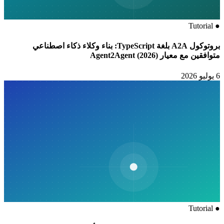
بروتوكول A2A بلغة TypeScript: بناء وكلاء ذكاء اصطناعي
Ag)