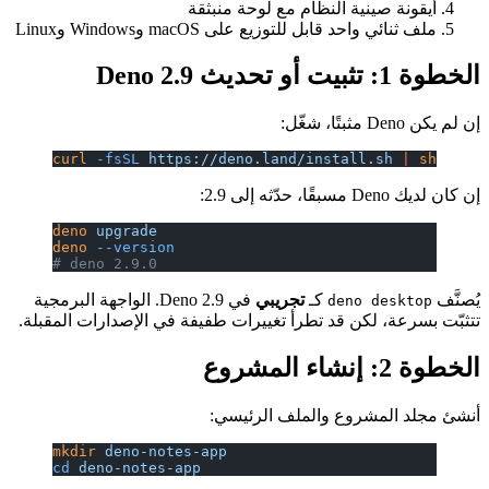
ة النظام مع لوحة منبثقة
ل للتوزيع على macOS وWindows وLinux
curl
 -fsSL
 https://deno.land/instal
deno
 upgrade
deno
 --version
# deno 2.9.0
كـ
تجريبي
في Deno 2.9. الواجهة البرمجية
den
 قد تطرأ تغييرات طفيفة في الإصدارات المقبلة.
وع والملف الرئيسي:
mkdir
 deno-notes-app
cd
 deno-notes-app