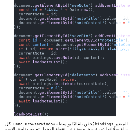
document.
getElementById
(
"newNote"
).
();
now
 Date.
 +
 "ملاحظة-"
 =
 id
  const
  currentNote 
=
 id;
  document.
getElementById
(
"noteTitl
  document.
getElementById
(
"noteCont
});
document.
getElementById
(
"saveBtn"
).
  const
 id
 =
 document.
getElementByI
  const
 content
 =
 document.
getEleme
  if
 (
!
id) 
return
 alert
(
  currentNote 
=
 id;
  await
 bindings.
saveNote
(id, conte
  await
 loadNoteList
();
});
document.
getElementById
(
"deleteBtn"
  if
 (
!
currentNote) 
return
;
  await
 bindings.
deleteNote
(current
  currentNote 
=
 null
;
  document.
getElementById
(
"noteTitl
  document.
getElementById
(
"noteCont
  await
 loadNoteList
();
});
loadNoteList
();
يُحقن تلقائيًا بواسطة
. كل
Deno.BrowserWindow
في نقطة الدخول تصبح متاحة بالاسم
win.bind(