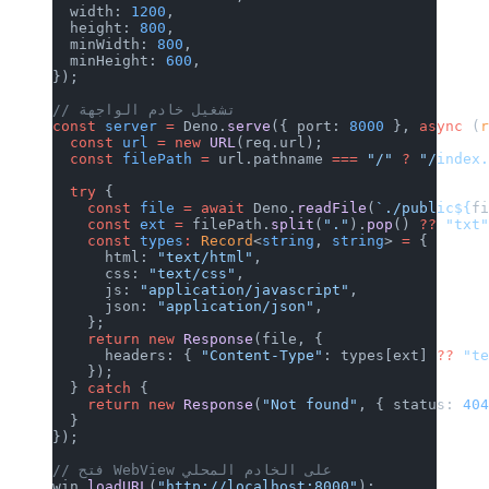
  width: 
1200
,
  height: 
800
,
  minWidth: 
800
,
  minHeight: 
600
,
});
// تشغيل خادم الواجهة
const
 server
 =
 Deno.
serve
({ port: 
8
  const
 url
 =
 new
 URL
(req.url);
  const
 filePath
 =
 url.pathname 
===
  try
 {
    const
 file
 =
 await
 Deno.
readFil
    const
 ext
 =
 filePath.
split
(
"."
)
    const
 types
:
 Record
<
string
, 
str
      html: 
"text/html"
,
      css: 
"text/css"
,
      js: 
"application/javascript"
,
      json: 
"application/json"
,
    };
    return
 new
 Response
(file, {
      headers: { 
"Content-Type"
: ty
    });
  } 
catch
 {
    return
 new
 Response
(
"Not found"
  }
});
// فتح WebView على الخادم المحلي
win.
loadURL
(
"http://localhost:8000"