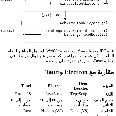
└─────────────────────────────
قناة IPC معزولة — لا يستطيع WebView الوصول المباشر لنظام
ت القراءة والكتابة تمر عبر دوال مرتبطة في
De
Tauri
Electron
Deskt
Rust + JS
JavaScript
TypeScri
حوالي 15
من 80 إلى 150
من 5 إلى 10
غابايت
ميغابايت
ميغابايت
Rust
Node.js (V8)
Deno (V