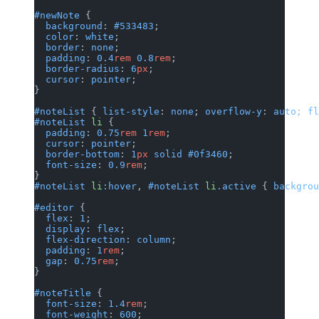
#newNote
 {
  background
: 
#533483
;
  color
: 
white
;
  border
: 
none
;
  padding
: 
0.4
rem
 0.8
rem
;
  border-radius
: 
6
px
;
  cursor
: 
pointer
;
}
#noteList
 { 
list-style
: 
none
; 
overf
#noteList
 li
 {
  padding
: 
0.75
rem
 1
rem
;
  cursor
: 
pointer
;
  border-bottom
: 
1
px
 solid
 #0f3460
;
  font-size
: 
0.9
rem
;
}
#noteList
 li
:hover
, 
#noteList
 li
.ac
#editor
 {
  flex
: 
1
;
  display
: 
flex
;
  flex-direction
: 
column
;
  padding
: 
1
rem
;
  gap
: 
0.75
rem
;
}
#noteTitle
 {
  font-size
: 
1.4
rem
;
  font-weight
: 
600
;