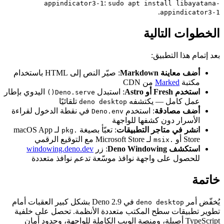
:
appindicator3-1
sudo apt insta
.
a
الية
بيق:
Ma
: صيّر النص إلى HTML باستخدام
Ma
من CDN
: استبدل
اليدوي بإطار
Deno.serve()
— يكتشفه
تلقائيًا
deno desktop
قة
: استخدم
في نقطة الدخول لقراءة
Deno.env
 كشفها للواجهة
اجر التطبيقات
: تعبّأ بصيغة
لـ macOS App
.pkg
لـ Microsoft Store مع التوقيع الرقمي
: زر
windowing.deno.dev
واجهة نوافذ موسّعة تدعم نوافذ متعددة
في Deno 2.9 بشكل كبير العقبات أمام
deno de
طح المكتب متعددة الأنظمة. تحصل على خلفية
Ty أصيلة، ومنصة الويب الكاملة للواجهة، وحدود أمان