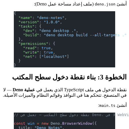
ملف إعداد مساحة عمل Deno):
{
  "name"
: 
"deno-notes"
,
  "version"
: 
"1.0.0"
,
  "tasks"
: {
    "dev"
: 
"deno desktop ."
,
    "build"
: 
"deno desktop build --
  },
  "permissions"
: {
    "read"
: 
true
,
    "write"
: 
true
,
    "net"
: [
"localhost"
]
  }
}
ذي يعمل في
عملية Deno
— لا
 هنا في النوافذ وقوائم النظام والميزات الأصيلة.
const
 win
 =
 new
 Deno.
BrowserWindow
(
  title: 
"Deno Notes"
,