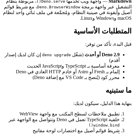
هة ويب تخدمها
، مربوطة بنظام
Deno.serve()
هة برمجة
، مع شريط قوائم
Deno.BrowserWindow
ينية النظام، ومُجمَّعة في ملف ثنائي واحد لنظام
لأساسية
 توفر:
(شغّل
إن كان لديك إصدار
deno upgrade
JavaScrip الحديث
V مع إضافة Deno)
 سيكون لديك:
ت لسطح المكتب مع واجهة WebView
wi
 أصيل مع اختصارات لوحة مفاتيح