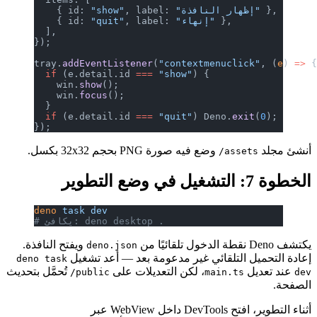
    { id: 
"show"
, label: 
 },
"إنهاء"
, label: 
"quit"
    { id: 
  ],
});
tray.
addEventListener
(
"contextmenuc
  if
 (e.detail.id 
===
 "show"
) {
    win.
show
();
    win.
focus
();
  }
  if
 (e.detail.id 
===
 "quit"
) Deno.
});
وضع فيه صورة PNG بحجم 32x32 بكسل.
a
deno
 task
 dev
# يكافئ: deno desktop .
ويفتح النافذة.
deno.json
تلقائي غير مدعومة بعد — أعد تشغيل
deno task
، لكن التعديلات على
تُحمَّل بتحديث
public/
main
بر