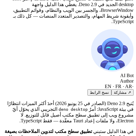
desktop الجديد في Deno 2.9. يغطّي هذا الدليل واجهة
BrowserWindo، والجسر بين الويب والنظام، وقوائم التطبيق،
ام، والتصدير المتعدد المنصات — كل ذلك بـ
لرابط
يُتيح Deno 2.9 (الصادر في 25 يونيو 2026) أحدَ أكثر الميزات انتظارًا
التجريبي الذي يحوّل أيّ
deno desktop
بيق سطح مكتب أصيل قابل للتوزيع. لا
بني
تطبيق سطح مكتب لتدوين الملاحظات بصيغة