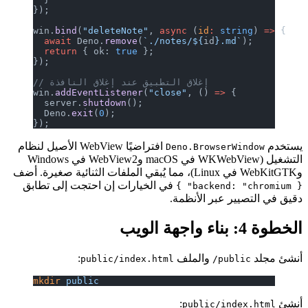
});
win.
bind
(
"deleteNote"
, 
async
 (
id
:
 s
  await
 Deno.
remove
(
`./notes/${
id
}.
  return
 { ok: 
true
 };
});
// إغلاق التطبيق عند إغلاق النافذة
win.
addEventListener
(
"close"
, () 
=>
  server.
shutdown
();
  Deno.
exit
(
0
);
});
افتراضيًا WebView الأصيل لنظام
Deno.Brows
التشغيل (WKWebView في macOS وWebView2 في Windows
في الخيارات إن احتجت إلى تطابق
بر الأنظمة.
والملف
:
public/index.html
p
mkdir
 public
:
public/