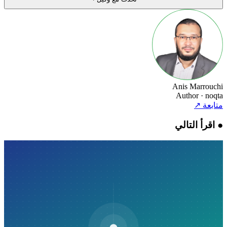
Anis Marrouchi
Author
· noqta
متابعة
↗
●
اقرأ التالي