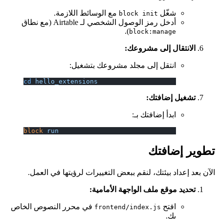
شغّل
مع الوسائط اللازمة.
block init
أدخل رمز الوصول الشخصي لـ Airtable (مع نطاق
).
block:manage
الانتقال إلى مشروعك:
انتقل إلى مجلد مشروعك بتشغيل:
cd
 hello_extensions
تشغيل إضافتك:
ابدأ إضافتك بـ:
block
 run
تطوير إضافتك
الآن بعد إعداد بيئتك، لنقم ببعض التغييرات لرؤيتها في العمل.
تحديد موقع ملف الواجهة الأمامية:
افتح
في محرر النصوص الخاص
frontend/index.js
بك.