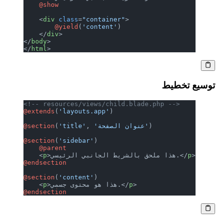
    @show
    <
div
 class
=
"container"
>
        @yield
(
'content'
)
    </
div
>
</
body
>
</
html
>
توسيع تخطيط
<!-- resources/views/child.blade.php -->
@extends
(
'layouts.app'
)
)
'عنوان الصفحة'
, 
'title'
(
@section
@section
(
'sidebar'
)
    @parent
>
p
>هذا ملحق بالشريط الجانبي الرئيسي.</
p
    <
@endsection
@section
(
'content'
)
>
p
>هذا هو محتوى جسمي.</
p
    <
@endsection