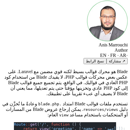
Anis Marrouchi
Author
EN · FR · AR
·
↗ مشاركة
نسخ الرابط
Blade هو محرك قوالب بسيط لكنه قوي مضمن مع Laravel. على
عكس بعض محركات قوالب PHP، لا يقيدك Blade من استخدام كود
PHP العادي في قوالبك. في الواقع، يتم تجميع جميع قوالب Blade
إلى كود PHP عادي وتخزينها مؤقتاً حتى يتم تعديلها، مما يعني أن
Blade لا يضيف أي عبء تقريباً على تطبيقك.
تستخدم ملفات قوالب Blade امتداد
وعادةً ما تُخزَّن في
.blade.php
دليل
. يمكن إرجاع عروض Blade من المسارات
resources/views
أو المتحكمات باستخدام مساعد
العام:
view
Route
::
get
(
'/'
, 
function
 () {
]);
 'أحمد'
 =>
'name'
, [
'greeting'
(
 view
    return