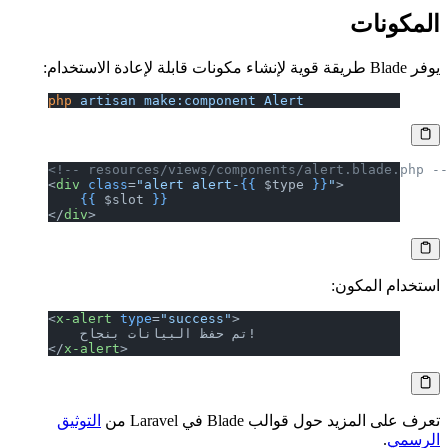
المكونات
يوفر Blade طريقة قوية لإنشاء مكونات قابلة لإعادة الاستخدام:
php
 artisan
 make:component
 Alert
<!-- resources/views/components/alert.blade.php -
<
div
 class
=
"alert alert-
{{
 $type
 }}
"
>
    {{
 $slot 
}}
</
div
>
استخدام المكون:
<
x-alert
 type
=
"success"
>
    تم حفظ البيانات بنجاح!
</
x-alert
>
تعرف على المزيد حول قوالب Blade في Laravel من
التوثيق
الرسمي
.