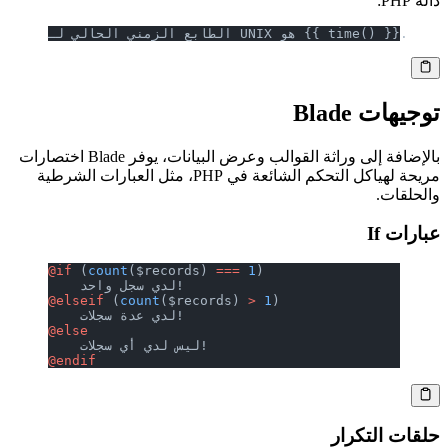
دالة PHP:
الطابع الزمني الحالي لـ UNIX هو {{ time() }}.
توجيهات Blade
بالإضافة إلى وراثة القوالب وعرض البيانات، يوفر Blade اختصارات
مريحة لهياكل التحكم الشائعة في PHP، مثل العبارات الشرطية
والحلقات.
عبارات If
@if 
(
count
($records) 
===
 1
)
    لدي سجل واحد!
@elseif 
(
count
($records) 
>
 1
)
    لدي عدة سجلات!
@else
    ليس لدي أي سجلات!
@endif
حلقات التكرار