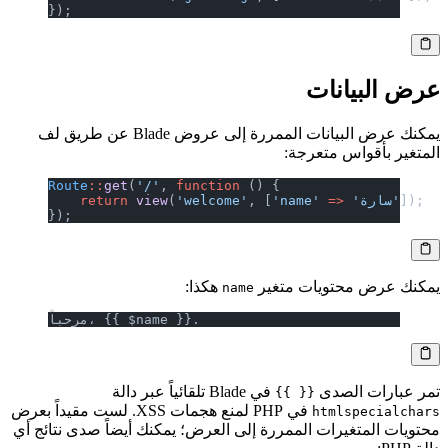
});
عرض البيانات
يمكنك عرض البيانات الممررة إلى عروض Blade عن طريق لف
المتغير بأقواس متعرجة:
Route
::
get
(
'/'
, 
function
 () {
]);
 'سارة'
 =>
'name'
, [
'welcome'
(
 view
    return
});
يمكنك عرض محتويات متغير
هكذا:
name
مرحباً، {{ $name }}.
تمر عبارات الصدى
في Blade تلقائياً عبر دالة
{{ }}
في PHP لمنع هجمات XSS. لست مقيداً بعرض
htmlspecialchars
محتويات المتغيرات الممررة إلى العرض؛ يمكنك أيضاً صدى نتائج أي