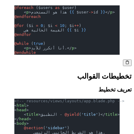
@foreach 
($users 
as
 $user)
>
p
</
}}
id 
->
 $user
{{
>هذا هو المستخدم 
p
    <
@endforeach
@for 
($i 
=
 0
; $i 
<
 10
; $i
++
)
}}
 $i 
{{
    القيمة الحالية هي 
@endfor
@while 
(
true
)
>
p
>أنا أتكرر للأبد.</
p
    <
@endwhile
تخطيطات القوالب
تعريف تخطيط
<!-- resources/views/layouts/app.blade.php -->
<
html
>
<
head
>
>
title
)</
'title'
(
@yield
>التطبيق - 
title
    <
</
head
>
<
body
>
    @section
(
'sidebar'
)
        هذا هو الشريط الجانبي الرئيسي.