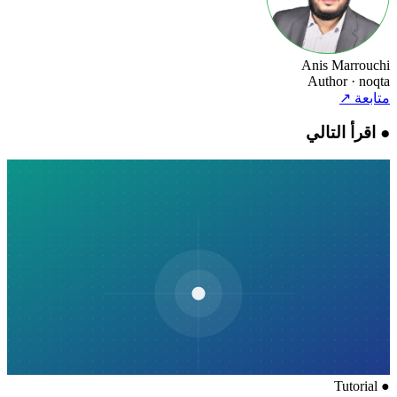
Anis Marrouchi
Author
· noqta
متابعة
↗
●
اقرأ التالي
Tutorial
●