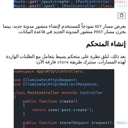
Route
::
get
(
'/post/create'
, [
PostController
::class
Route
::
post
(
'/post'
, [
PostController
::class
, 
'sto
يعرض مسار
نموذجاً للمستخدم لإنشاء منشور مدونة جديد، بينما
GET
يخزن مسار
منشور المدونة الجديد في قاعدة البيانات.
POST
إنشاء المتحكم
بعد ذلك، لنلق نظرة على متحكم بسيط يتعامل مع الطلبات الواردة
لهذه المسارات. سنترك طريقة
فارغة الآن:
store
namespace
 App\Http\Controllers
;
use
 Illuminate\Http\Request
;
use
 Illuminate\Http\RedirectResponse
;
class
 PostController
 extends
 Controller
{
    public
 function
 create
()
    {
        return
 view
(
'post.create'
);
    }
    public
 function
 store
(
Request
 $request)
:
 Redi
    {