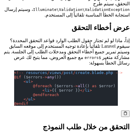
التحقق، سيتم طرح
، وسيتم إرسال
Illuminate\Validation\ValidationException
استجابة الخطأ المناسبة تلقائياً إلى المستخدم.
عرض أخطاء التحقق
إذاً، ماذا لو لم تجتاز حقول الطلب الوارد قواعد التحقق المحددة؟
سيقوم Laravel تلقائياً بإعادة توجيه المستخدم إلى موقعه السابق
وسيتم تمرير جميع أخطاء التحقق ومدخلات الطلب إلى الجلسة. يتم
مشاركة متغير
مع جميع العروض، مما يتيح لك عرض
$errors
رسائل الخطأ بسهولة:
<!--
 resources
/
views
/
post
/
create
.
blade
.
php
 -->
@if
 ($errors
->
any
())
    <
ul
>
        @foreach
 ($errors
->
all
() 
as
 $error)
            <
li
>
{{ $error }}
</
li
>
        @endforeach
    </
ul
>
@endif
التحقق من خلال طلب النموذج