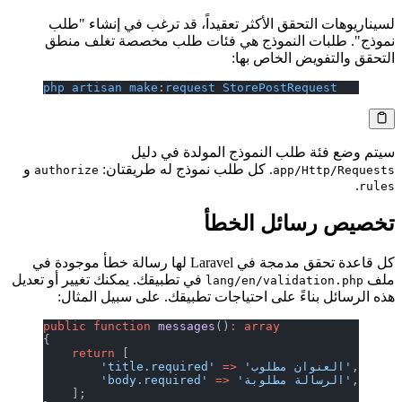
لسيناريوهات التحقق الأكثر تعقيداً، قد ترغب في إنشاء "طلب
نموذج". طلبات النموذج هي فئات طلب مخصصة تغلف منطق
التحقق والتفويض الخاص بها:
php
 artisan
 make
:
request
 StorePostRequest
سيتم وضع فئة طلب النموذج المولدة في دليل
. كل طلب نموذج له طريقتان:
و
authorize
app/Http/Requests
.
rules
تخصيص رسائل الخطأ
كل قاعدة تحقق مدمجة في Laravel لها رسالة خطأ موجودة في
ملف
في تطبيقك. يمكنك تغيير أو تعديل
lang/en/validation.php
هذه الرسائل بناءً على احتياجات تطبيقك. على سبيل المثال:
public
 function
 messages
()
:
 array
{
    return
 [
,
 'العنوان مطلوب'
 =>
        'title.required'
,
 'الرسالة مطلوبة'
 =>
        'body.required'
    ];