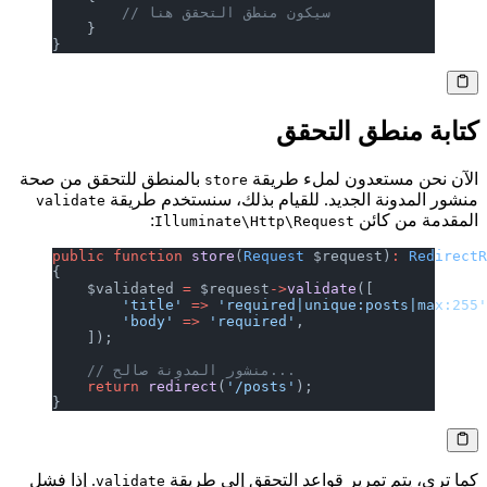
        // سيكون منطق التحقق هنا
    }
}
كتابة منطق التحقق
الآن نحن مستعدون لملء طريقة
بالمنطق للتحقق من صحة
store
منشور المدونة الجديد. للقيام بذلك، سنستخدم طريقة
validate
المقدمة من كائن
:
Illuminate\Http\Request
public
 function
 store
(
Request
 $request)
:
 Redirect
{
    $validated 
=
 $request
->
validate
([
        'title'
 =>
 'required|unique:posts|max:255
        'body'
 =>
 'required'
,
    ]);
    // منشور المدونة صالح...
    return
 redirect
(
'/posts'
);
}
كما ترى، يتم تمرير قواعد التحقق إلى طريقة
. إذا فشل
validate