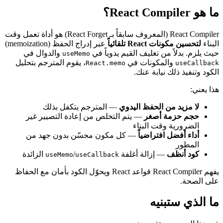
ما هو React Compiler؟
React Compiler (المعروف سابقاً بـ React Forget) هو أداة تعمل وقت
البناء
لتحسين مكونات React تلقائياً
عبر إدراج الحفظ (memoization)
حيث يلزم. بدلاً من تغليف القيم يدوياً في
والدوال في
useMemo
والمكونات في
، يقوم المترجم بتحليل
React.memo
useCallback
الكود وتنفيذ ذلك نيابة عنك.
هذا يعني:
لا مزيد من الحفظ اليدوي
— المترجم يتكفل بذلك
حجم حزمة أصغر
— يتم التخلص من إعادة التصيير غير
الضرورية وقت البناء
أداء أفضل افتراضياً
— كل مكون محسّن بدون جهد من
المطور
كود أنظف
— إزالة أغلفة
/
الزائدة
useMemo
useCallback
يفهم React Compiler قواعد React ويحوّل الكود بأمان مع الحفاظ
على الصحة.
ما الذي ستبنيه