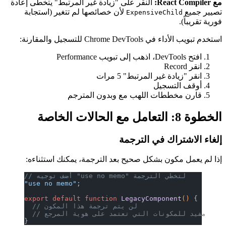
مع React Compiler:
النقر على "زيادة غير المرتبط" يتخطى إعادة
تصيير جميع
لأن خصائصها لم تتغير (استجابة
ExpensiveChild
فورية تقريباً).
استخدم تبويب الأداء في Chrome DevTools للتسجيل والمقارنة:
افتح DevTools، اذهب إلى تبويب Performance
انقر Record
انقر "زيادة غير المرتبط" 5 مرات
أوقف التسجيل
قارن مخططات اللهب مع وبدون المترجم
الخطوة 8: التعامل مع الحالات الخاصة
إلغاء الاشتراك في الترجمة
إذا لم يعمل مكون بشكل صحيح بعد الترجمة، يمكنك استثناءه:
// أضف توجيه "use no memo" لتخطي الترجمة
"use no memo"
;
export
 default
 function
 LegacyComponent
() 
{
  // لن يتم ترجمة هذا المكون
  // مفيد للمكونات التي تعتمد على هوية المرجع
}