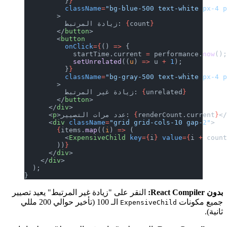
          }
}
          className
=
"bg-blue-500 text-white px-4 
        >
}
count
{
          زيادة المرتبط: 
        </
button
>
        <
button
          onClick
={
() 
=>
 {
            startTime.current 
=
 performance.
now
()
            setUnrelated
((
u
) 
=>
 u 
+
 1
);
          }
}
          className
=
"bg-gray-500 text-white px-4 
        >
}
unrelated
{
          زيادة غير المرتبط: 
        </
button
>
      </
div
>
<
}
renderCount.current
{
>عدد مرات التصيير: 
p
      <
      <
div
 className
=
"grid grid-cols-10 gap-2"
>
        {
items.
map
((
i
) 
=>
 (
          <
ExpensiveChild
 key
={
i
}
 value
={
i 
+
 coun
        ))
}
      </
div
>
    </
div
>
  );
}
بدون React Compiler:
النقر على "زيادة غير المرتبط" يعيد تصيير
جميع مكونات
الـ 100 (تأخير حوالي 200 مللي
ExpensiveChild
ثانية).