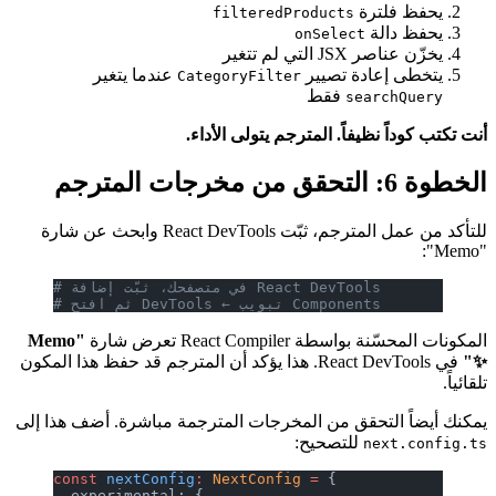
يحفظ فلترة
filteredProducts
يحفظ دالة
onSelect
يخزّن عناصر JSX التي لم تتغير
يتخطى إعادة تصيير
عندما يتغير
CategoryFilter
فقط
searchQuery
أنت تكتب كوداً نظيفاً. المترجم يتولى الأداء.
الخطوة 6: التحقق من مخرجات المترجم
للتأكد من عمل المترجم، ثبّت React DevTools وابحث عن شارة
"Memo":
# في متصفحك، ثبّت إضافة React DevTools
# ثم افتح DevTools ← تبويب Components
المكونات المحسّنة بواسطة React Compiler تعرض شارة
"Memo
✨"
في React DevTools. هذا يؤكد أن المترجم قد حفظ هذا المكون
تلقائياً.
يمكنك أيضاً التحقق من المخرجات المترجمة مباشرة. أضف هذا إلى
للتصحيح:
next.config.ts
const
 nextConfig
:
 NextConfig
 =
 {
  experimental: {