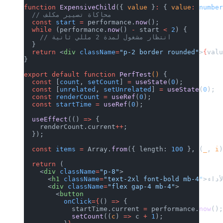
function
 ExpensiveChild
({ 
value
 }
:
 { 
value
:
 numbe
  // محاكاة تصيير مكلف
  const
 start
 =
 performance.
now
();
  while
 (performance.
now
() 
-
 start 
<
 2
) {
    // انتظار مشغول لمدة 2 مللي ثانية
  }
  return
 <
div
 className
=
"p-2 border rounded"
>
{
val
}
export
 default
 function
 PerfTest
() 
{
  const
 [
count
, 
setCount
] 
=
 useState
(
0
);
  const
 [
unrelated
, 
setUnrelated
] 
=
 useState
(
0
);
  const
 renderCount
 =
 useRef
(
0
);
  const
 startTime
 =
 useRef
(
0
);
  useEffect
(() 
=>
 {
    renderCount.current
++
;
  });
  const
 items
 =
 Array.
from
({ length: 
100
 }, (
_
, 
i
  return
 (
    <
div
 className
=
"p-8"
>
      <
h1
 className
=
"text-2xl font-bold mb-4"
      <
div
 className
=
"flex gap-4 mb-4"
>
        <
button
          onClick
={
() 
=>
 {
            startTime.current 
=
 performance.
now
()
            setCount
((
c
) 
=>
 c 
+
 1
);