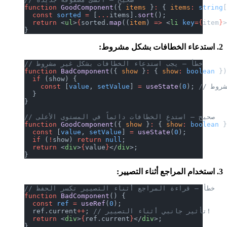
function
 GoodComponent
({ 
items
 }
:
 { 
items
:
 string
  const
 sorted
 =
 [
...
items].
sort
();
  return
 <
ul
>
{
sorted.
map
((
item
) 
=>
 <
li
 key
={
item
}
}
2. استدعاء الخطافات بشكل مشروط:
// خطأ — يجب استدعاء الخطافات بشكل غير مشروط
function
 BadComponent
({ 
show
 }
:
 { 
show
:
 boolean
 }
  if
 (show) {
    const
 [
value
, 
setValue
] 
=
 useState
(
0
); 
  }
}
// صحيح — استدعِ الخطافات دائماً في المستوى الأعلى
function
 GoodComponent
({ 
show
 }
:
 { 
show
:
 boolean
 
  const
 [
value
, 
setValue
] 
=
 useState
(
0
);
  if
 (
!
show) 
return
 null
;
  return
 <
div
>
{
value
}
</
div
>;
}
3. استخدام المراجع أثناء التصيير:
// خطأ — قراءة المراجع أثناء التصيير تكسر الحفظ
function
 BadComponent
() {
  const
 ref
 =
 useRef
(
0
);
// تأثير جانبي أثناء التصيير!
; 
++
  ref.current
  return
 <
div
>
{
ref.current
}
</
div
>;
}