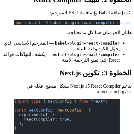
ثبّت إضافة Babel وإضافة ESLint للمترجم:
npm
 install
 -D
 babel-plugin-react-compiler
 eslint
هاتان الحزمتان هما كل ما تحتاجه:
— المترجم الأساسي الذي
babel-plugin-react-compiler
يحوّل الكود وقت البناء
— يكشف انتهاكات قواعد
eslint-plugin-react-compiler
React التي تمنع الترجمة الآمنة
الخطوة 3: تكوين Next.js
يدعم Next.js 15 React Compiler بشكل مدمج. فعّله في
:
next.config.ts
import
 type
 { NextConfig } 
from
 "next"
;
const
 nextConfig
:
 NextConfig
 =
 {
  experimental: {
    reactCompiler: 
true
,
  },
};