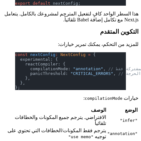
export
 default
 nextConfig;
هذا السطر الواحد كافٍ لتفعيل المترجم لمشروعك بالكامل. يتعامل
Next.js مع تكامل إضافة Babel تلقائياً.
التكوين المتقدم
للمزيد من التحكم، يمكنك تمرير خيارات:
const
 nextConfig
:
 NextConfig
 =
 {
  experimental: {
    reactCompiler: {
مشتركة فقط
, 
"annotation"
      compilationMode: 
لحرجة
, 
"CRITICAL_ERRORS"
      panicThreshold: 
    },
  },
};
خيارات
:
compilationMode
الوضع
الوصف
الافتراضي. يترجم جميع المكونات والخطافات
"infer"
تلقائياً
يترجم فقط المكونات/الخطافات التي تحتوي على
"annotation"
توجيه
"use memo"