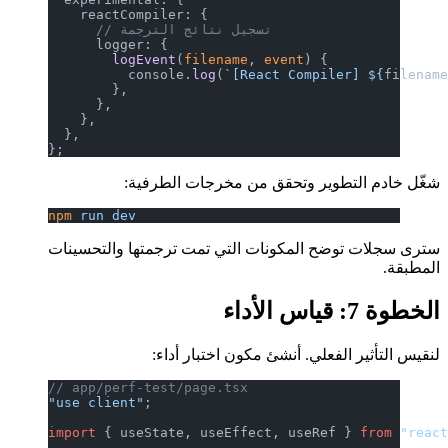
    reactCompiler: {
      // تسجيل نتائج الترجمة
      logger: {
        logEvent
(
filename
, 
event
) {
          console.
log
(
`[React Compiler] ${
filenam
        },
      },
    },
  },
};
شغّل خادم التطوير وتحقق من مخرجات الطرفية:
npm
 run
 dev
سترى سجلات توضح المكونات التي تمت ترجمتها والتحسينات
المطبقة.
الخطوة 7: قياس الأداء
لنقيس التأثير الفعلي. أنشئ مكون اختبار أداء:
// app/perf-test/page.tsx
"use client"
;
import
 { useState, useEffect, useRef } 
from
 "reac