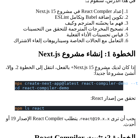
في هذا الدرس، ستقوم بـ:
إعداد React Compiler في مشروع Next.js 15
تكوين إضافة Babel وتكامل ESLint
فهم ما يحسّنه المترجم وكيف
تصحيح المخرجات المترجمة للتحقق من التحسينات
قياس تحسينات الأداء الفعلية
التعامل مع الحالات الخاصة وسيناريوهات إلغاء الاشتراك
الخطوة 1: إنشاء مشروع Next.js
إذا كان لديك مشروع Next.js 15+ بالفعل، انتقل إلى الخطوة 2. وإلا،
أنشئ مشروعاً جديداً:
npx
 create-next-app@latest
 react-compiler-demo
 --
cd
 react-compiler-demo
تحقق من إصدار React:
npm
 ls
 react
يجب أن ترى
. يتطلب React Compiler الإصدار 19 أو
react@19.x.x
أحدث.
الخطوة 2: تثبيت React Compiler