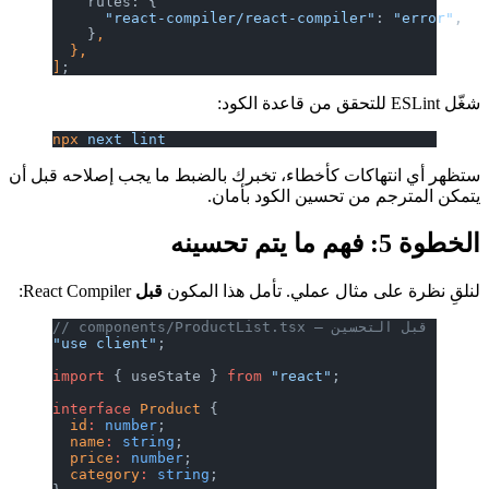
    rules: {
      "react-compiler/react-compiler"
: 
"error"
,
    }
,
  },
]
;
شغّل ESLint للتحقق من قاعدة الكود:
npx
 next
 lint
ستظهر أي انتهاكات كأخطاء، تخبرك بالضبط ما يجب إصلاحه قبل أن
يتمكن المترجم من تحسين الكود بأمان.
الخطوة 5: فهم ما يتم تحسينه
لنلقِ نظرة على مثال عملي. تأمل هذا المكون
قبل
React Compiler:
// components/ProductList.tsx — قبل التحسين
"use client"
;
import
 { useState } 
from
 "react"
;
interface
 Product
 {
  id
:
 number
;
  name
:
 string
;
  price
:
 number
;
  category
:
 string
;