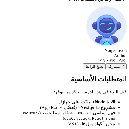
Noqta Team
Author
EN · FR · AR
·
↗ مشاركة
نسخ الرابط
المتطلبات الأساسية
قبل البدء في هذا الدرس، تأكد من توفر:
Node.js 20+
مثبّت على جهازك
مشروع
Next.js 15+
(يُفضّل App Router)
فهم أساسي لـ React hooks وآلية الحفظ (
،
useMemo
)
،
useCallback
React.memo
محرر أكواد مثل VS Code