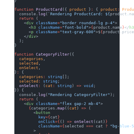
}
function
 ProductCard
({ 
product
 }
:
 { 
product
:
 Prod
  console.
log
(
`Rendering ProductCard: ${
product
.
n
  return
 (
    <
div
 className
=
"border rounded-lg p-4"
>
      <
h3
 className
=
"font-bold"
>
{
product.name
}
</
h
      <
p
 className
=
"text-gray-600"
>$
{
product.pric
    </
div
>
  );
}
function
 CategoryFilter
({
  categories
,
  selected
,
  onSelect
,
}
:
 {
  categories
:
 string
[];
  selected
:
 string
;
  onSelect
:
 (
cat
:
 string
) 
=>
 void
;
}) {
  console.
log
(
"Rendering CategoryFilter"
);
  return
 (
    <
div
 className
=
"flex gap-2 mb-4"
>
      {
categories.
map
((
cat
) 
=>
 (
        <
button
          key
={
cat
}
          onClick
={
() 
=>
 onSelect
(cat)
}
          className
={
selected 
===
 cat 
?
 "bg-blue-
        >