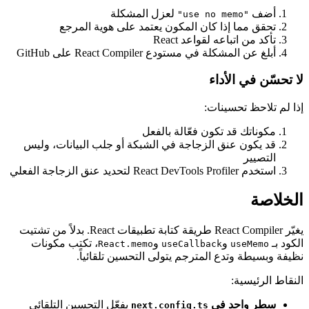
أضف
لعزل المشكلة
"use no memo"
تحقق مما إذا كان المكون يعتمد على هوية المرجع
تأكد من اتباعه لقواعد React
أبلغ عن المشكلة في مستودع React Compiler على GitHub
لا تحسّن في الأداء
إذا لم تلاحظ تحسينات:
مكوناتك قد تكون فعّالة بالفعل
قد يكون عنق الزجاجة في الشبكة أو جلب البيانات، وليس
التصيير
استخدم React DevTools Profiler لتحديد عنق الزجاجة الفعلي
الخلاصة
يغيّر React Compiler طريقة كتابة تطبيقات React. بدلاً من تشتيت
الكود بـ
و
و
، تكتب مكونات
React.memo
useCallback
useMemo
نظيفة وبسيطة وتدع المترجم يتولى التحسين تلقائياً.
النقاط الرئيسية:
سطر واحد في
يفعّل التحسين التلقائي
next.config.ts