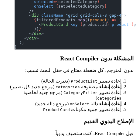
        selected
={
selectedCategory
}
        onSelect
={
setSelectedCategory
}
      />
      <
div
 className
=
"grid grid-cols-3 gap-4"
>
        {
filteredProducts.
map
((
product
) 
=>
 (
          <
ProductCard
 key
={
product.id
}
 product
={
        ))
}
      </
div
>
    </
div
>
  );
}
المشكلة بدون React Compiler
بدون المترجم، كل ضغطة مفتاح في حقل البحث تسبب:
إعادة تصيير
(تغيرت الحالة)
ProductList
إعادة إنشاء
مصفوفة
(مرجع جديد كل تصيير)
categories
إعادة تصيير
(مرجع جديد لخاصية
CategoryFilter
)
categories
إعادة إنشاء
دالة
(مرجع دالة جديد)
onSelect
إعادة تصيير جميع مكونات
ProductCard
الإصلاح اليدوي القديم
قبل React Compiler، كنت ستضيف يدوياً: