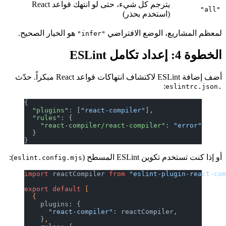
يترجم كل شيء، حتى لو انتهك قواعد React
"all"
(استخدم بحذر)
لمعظم المشاريع، الوضع الافتراضي
هو الخيار الصحيح.
"infer"
الخطوة 4: إعداد تكامل ESLint
أضف إضافة ESLint لاكتشاف انتهاكات قواعد React مبكراً. حدّث
:
.eslintrc.json
{
  "plugins"
: [
"react-compiler"
],
  "rules"
: {
    "react-compiler/react-compiler"
: 
"error"
  }
}
أو إذا كنت تستخدم تكوين ESLint المسطح (
):
eslint.config.mjs
import
 reactCompiler 
from
 "eslint-plugin-react-co
export
 default
 [
  {
    plugins: {
      "react-compiler"
: reactCompiler,
    }
,