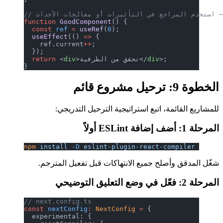
 — استخدم المراجع في التأثيرات أو معالجات الأحداث
function
 GoodComponent
() {
  const
 ref
 =
 useRef
(
0
);
  useEffect
(() 
=>
 {
    ref.current
++
;
  });
>;
div
>تحقق من الطرفية</
div
 <
  return
}
الخطوة 9: ترحيل مشروع قائم
للمشاريع القائمة، اتبع استراتيجية الترحيل التدريجي:
المرحلة 1: أضف إضافة ESLint أولاً
npm
 install
 -D
 eslint-plugin-react-compiler
شغّل المدقق وأصلح جميع الانتهاكات قبل تفعيل المترجم.
المرحلة 2: فعّل في وضع التعليق التوضيحي
// next.config.ts
const
 nextConfig
:
 NextConfig
 =
 {
  experimental: {