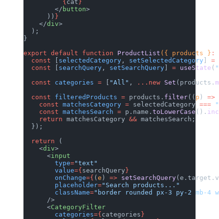
          {
cat
}
        </
button
>
      ))
}
    </
div
>
  );
}
export
 default
 function
 ProductList
({ products }
:
  const
 [
selectedCategory
, 
setSelectedCategory
] 
=
  const
 [
searchQuery
, 
setSearchQuery
] 
=
 useState
(
  const
 categories
 =
 [
"All"
, 
...new
 Set
(products.
  const
 filteredProducts
 =
 products.
filter
((
p
) 
=>
    const
 matchesCategory
 =
 selectedCategory 
===
 
    const
 matchesSearch
 =
 p.name.
toLowerCase
().
in
    return
 matchesCategory 
&&
 matchesSearch;
  });
  return
 (
    <
div
>
      <
input
        type
=
"text"
        value
={
searchQuery
}
        onChange
={
(
e
) 
=>
 setSearchQuery
(e.target.
        placeholder
=
"Search products..."
        className
=
"border rounded px-3 py-2 mb-4 
      />
      <
CategoryFilter
        categories
={
categories
}