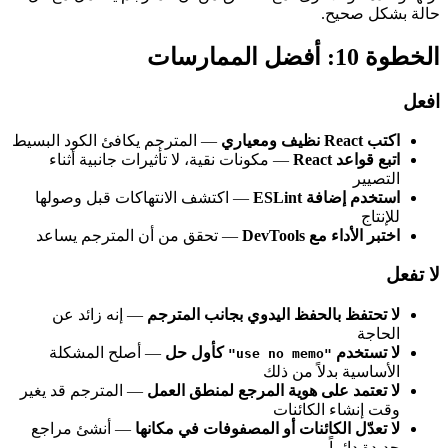
حالة بشكل صحيح.
الخطوة 10: أفضل الممارسات
افعل
اكتب React نظيف ومعياري
— المترجم يكافئ الكود البسيط
اتبع قواعد React
— مكونات نقية، لا تأثيرات جانبية أثناء
التصيير
استخدم إضافة ESLint
— اكتشف الانتهاكات قبل وصولها
للإنتاج
اختبر الأداء مع DevTools
— تحقق من أن المترجم يساعد
لا تفعل
لا تحتفظ بالحفظ اليدوي بجانب المترجم
— إنه زائد عن
الحاجة
لا تستخدم
كأول حل
— أصلح المشكلة
"use no memo"
الأساسية بدلاً من ذلك
لا تعتمد على هوية المرجع لمنطق العمل
— المترجم قد يغير
وقت إنشاء الكائنات
لا تعدّل الكائنات أو المصفوفات في مكانها
— أنشئ مراجع
جديدة دائماً