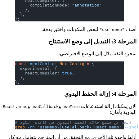
    reactCompiler: {
      compilationMode: 
"annotation"
,
    },
  },
};
أضف
لبعض المكونات واختبر بدقة.
"use memo"
المرحلة 3: التبديل إلى وضع الاستنتاج
بمجرد الثقة، بدّل إلى الوضع الافتراضي:
const
 nextConfig
:
 NextConfig
 =
 {
  experimental: {
    reactCompiler: 
true
,
  },
};
المرحلة 4: إزالة الحفظ اليدوي
الآن يمكنك إزالة استدعاءات
و
و
React.memo
useCallback
useMemo
اليدوية بأمان:
# ابحث عن جميع حالات الحفظ اليدوي في قاعدة الكود
grep
 -rn
 "useMemo\|useCallback\|React.memo"
 --inc
أزلها واحدة تلو الأخرى، مع التحقق من أن المترجم يتعامل مع كل