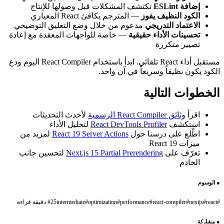
إضافة ESLint
تكتشف المشكلات قبل وصولها للإنتاج
الكود النظيف يفوز
— المترجم يكافئ React المعياري
الاعتماد التدريجي
مدعوم من خلال وضع التعليق التوضيحي
تحسينات الأداء حقيقية
— خاصة للواجهات المعقدة مع إعادة
تصيير متكررة
مستقبل أداء React تلقائي. ابدأ باستخدام React Compiler اليوم ودع
الكود يكون نظيفاً وسريعاً في آن واحد.
الخطوات التالية
اقرأ
وثائق React Compiler الرسمية
لأحدث التحديثات
استكشف
React DevTools Profiler
لتحليل الأداء
اطّلع على درسنا حول
React 19 Server Actions
لمزيد من
ميزات React 19
تعرّف على
Next.js 15 Partial Prerendering
لتحسين جانب
الخادم
●
الوسوم
#
react
#
nextjs
#
react-compiler
#
performance
#
optimization
#
intermediate
25 دقيقة قراءة
#
●
مشاركة