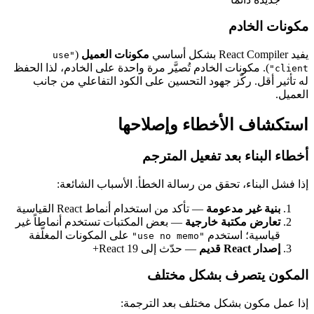
مكونات الخادم
يفيد React Compiler بشكل أساسي
مكونات العميل
(
"use
). مكونات الخادم تُصيَّر مرة واحدة على الخادم، لذا الحفظ
client"
له تأثير أقل. ركّز جهود التحسين على الكود التفاعلي من جانب
العميل.
استكشاف الأخطاء وإصلاحها
أخطاء البناء بعد تفعيل المترجم
إذا فشل البناء، تحقق من رسالة الخطأ. الأسباب الشائعة:
بنية غير مدعومة
— تأكد من استخدام أنماط React القياسية
تعارض مكتبة خارجية
— بعض المكتبات تستخدم أنماطاً غير
قياسية؛ استخدم
على المكونات المغلّفة
"use no memo"
إصدار React قديم
— حدّث إلى React 19+
المكون يتصرف بشكل مختلف
إذا عمل مكون بشكل مختلف بعد الترجمة: