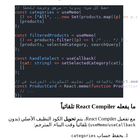
// حفظ كل شيء يدوياً — مرهق وعرضة للخطأ
const
 categories
 =
 useMemo
(
  () 
=>
 [
"All"
, 
...new
 Set
(products.
map
((
p
) 
=>
 p.
  [products]
);
const
 filteredProducts
 =
 useMemo
(
  () 
=>
 products.
filter
((
p
) 
=>
 { 
/* ... */
 }),
  [products, selectedCategory, searchQuery]
);
const
 handleSelect
 =
 useCallback
(
  (
cat
:
 string
) 
=>
 setSelectedCategory
(cat),
  []
);
غليف المكونات الفرعية في React.memo()
const
 ProductCard
 =
 React.
memo
(
function
 ProductCa
  // ...
});
ما يفعله React Compiler تلقائياً
مع تفعيل React Compiler، يتم
تحويل
الكود النظيف الأصلي (بدون
/
) تلقائياً وقت البناء. المترجم:
useMemo
useCallback
يحفظ حساب
categories