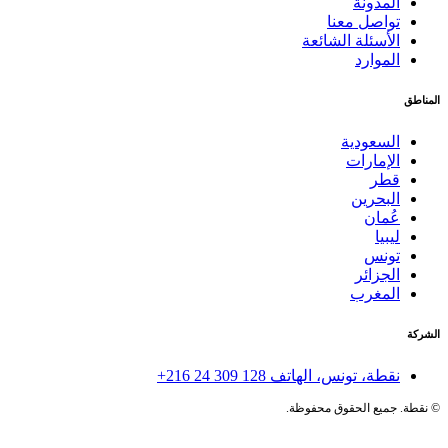
المدونة
تواصل معنا
الأسئلة الشائعة
الموارد
المناطق
السعودية
الإمارات
قطر
البحرين
عُمان
ليبيا
تونس
الجزائر
المغرب
الشركة
نقطة، تونس، الهاتف
+216 24 309 128
©
نقطة. جميع الحقوق محفوظة.