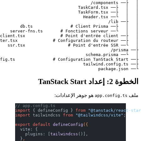
و جوهر الإعدادات:
// app.config.ts
import
 { defineConfig } 
from
 "@
import
 tailwindcss 
from
 "@tailw
export
 default
 defineConfig
({
  vite: {
    plugins: [
tailwindcss
()],
  }
,