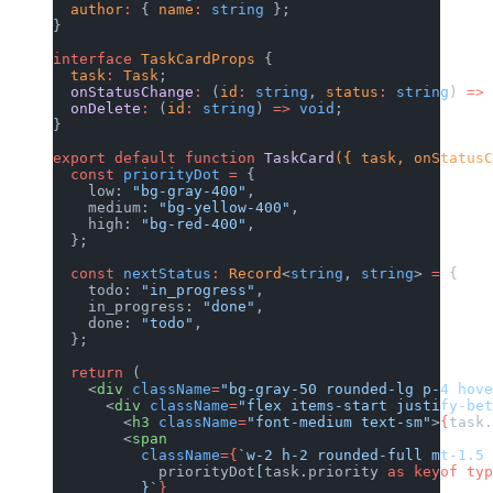
  author
:
 { 
name
:
 string
 };
}
interface
 TaskCardProps
 {
  task
:
 Task
;
  onStatusChange
:
 (
id
:
 string
, 
  onDelete
:
 (
id
:
 string
) 
=>
 voi
}
export
 default
 function
 TaskCar
  const
 priorityDot
 =
 {
    low: 
"bg-gray-400"
,
    medium: 
"bg-yellow-400"
,
    high: 
"bg-red-400"
,
  };
  const
 nextStatus
:
 Record
<
stri
    todo: 
"in_progress"
,
    in_progress: 
"done"
,
    done: 
"todo"
,
  };
  return
 (
    <
div
 className
=
"bg-gray-50 
      <
div
 className
=
"flex item
        <
h3
 className
=
"font-med
        <
span
          className
={
`w-2 h-2 r
            priorityDot
[
task
.
pr
          }`
}