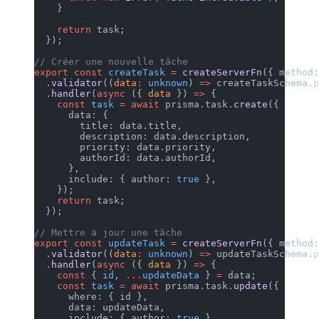
    }
    return
 task;
  });
// Créer une nouvelle tâche
export
 const
 createTask
 =
 creat
  .
validator
((
data
:
 unknown
) 
=>
  .
handler
(
async
 ({ 
data
 }) 
=>
 
    const
 task
 =
 await
 prisma.t
      data: {
        title: data.title,
        description: data.descr
        priority: data.priority
        authorId: data.authorId
      },
      include: { author: 
true
 }
    });
    return
 task;
  });
// Mettre à jour une tâche
export
 const
 updateTask
 =
 creat
  .
validator
((
data
:
 unknown
) 
=>
  .
handler
(
async
 ({ 
data
 }) 
=>
 
    const
 { 
id
, 
...
updateData
 }
    const
 task
 =
 await
 prisma.t
      where: { id },
      data: updateData,
      include: { author: 
true
 }