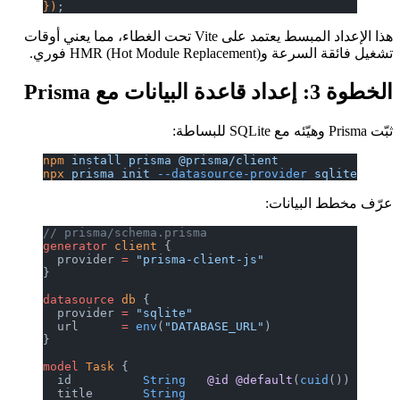
})
;
هذا الإعداد المبسط يعتمد على Vite تحت الغطاء، مما يعني أوقات
.
npm
 install
 prisma
 @prisma/clie
npx
 prisma
 init
 --datasource-pr
// prisma/schema.prisma
generator
 client
 {
  provider 
=
 "prisma-client-js"
}
datasource
 db
 {
  provider 
=
 "sqlite"
  url      
=
 env
(
"DATABASE_URL"
}
model
 Task
 {
  id          
String
   @id
 @def
  title       
String