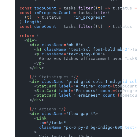
  const
 todoCount
 =
 tasks.
filte
  const
 inProgressCount
 =
 tasks
    (
t
) 
=>
 t.status 
===
 "in_pro
  ).
length
;
  const
 doneCount
 =
 tasks.
filte
  return
 (
    <
div
>
      <
div
 className
=
"mb-8"
>
        <
h1
 className
=
"text-3xl
        <
p
 className
=
"text-gray
          Gérez vos tâches eff
        </
p
>
      </
div
>
      {
/* Statistiques */
}
      <
div
 className
=
"grid grid
        <
StatCard
 label
=
"À fair
        <
StatCard
 label
=
"En cou
        <
StatCard
 label
=
"Termin
      </
div
>
      {
/* Actions */
}
      <
div
 className
=
"flex gap-
        <
Link
          to
=
"/tasks"
          className
=
"px-6 py-3 
        >
          Voir toutes les tâche