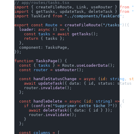
// app/routes/tasks.tsx
import
 { createFileRoute, Link,
import
 { getTasks, updateTask, 
import
 TaskCard 
from
 "../compon
export
 const
 Route
 =
 createFile
  loader
: 
async
 () 
=>
 {
    const
 tasks
 =
 await
 getTask
    return
 { tasks };
  },
  component: TasksPage,
});
function
 TasksPage
() {
  const
 { 
tasks
 } 
=
 Route.
useLo
  const
 router
 =
 useRouter
();
  const
 handleStatusChange
 =
 as
    await
 updateTask
({ data: { 
    router.
invalidate
();
  };
  const
 handleDelete
 =
 async
 (
i
    if
 (
confirm
(
"Supprimer cett
      await
 deleteTask
({ data: 
      router.
invalidate
();
    }
  };
  const
 columns
 =
 [