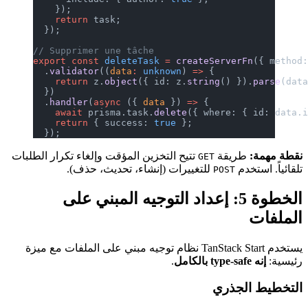
    });
    return
 task;
  });
// Supprimer une tâche
export
 const
 deleteTask
 =
 creat
  .
validator
((
data
:
 unknown
) 
=>
    return
 z.
object
({ id: z.
str
  })
  .
handler
(
async
 ({ 
data
 }) 
=>
 
    await
 prisma.task.
delete
({ 
    return
 { success: 
true
 };
  });
تتيح التخزين المؤقت وإلغاء تكرار الطلبات
G
تغييرات (إنشاء، تحديث، حذف).
5: إعداد التوجيه المبني على
يستخدم TanStack Start نظام توجيه مبني على الملفات مع ميزة
.