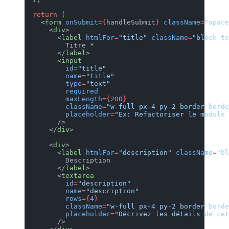
  return
 (
    <
form
 onSubmit
={
handleSubmi
      <
div
>
        <
label
 htmlFor
=
"title"
 
          Titre *
        </
label
>
        <
input
          id
=
"title"
          name
=
"title"
          type
=
"text"
          required
          maxLength
={
200
}
          className
=
"w-full px-
          placeholder
=
"Ex: Refa
        />
      </
div
>
      <
div
>
        <
label
 htmlFor
=
"descrip
          Description
        </
label
>
        <
textarea
          id
=
"description"
          name
=
"description"
          rows
={
4
}
          className
=
"w-full px-
          placeholder
=
"Décrivez
        />