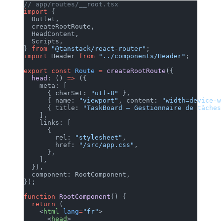
// app/routes/__root.tsx
import
 {
  Outlet,
  createRootRoute,
  HeadContent,
  Scripts,
} 
from
 "@tanstack/react-router"
import
 Header 
from
 "../compone
export
 const
 Route
 =
 createRoot
  head
: () 
=>
 ({
    meta: [
      { charSet: 
"utf-8"
 },
      { name: 
"viewport"
, conte
      { title: 
"TaskBoard — Ges
    ],
    links: [
      {
        rel: 
"stylesheet"
,
        href: 
"/src/app.css"
,
      },
    ],
  }),
  component: RootComponent,
});
function
 RootComponent
() {
  return
 (
    <
html
 lang
=
"fr"
>
      <
head
>