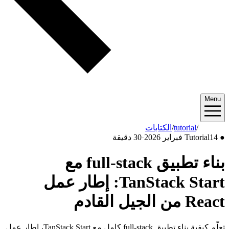
ت
·
30 دقيقة
بناء تطبيق full-stack مع
TanStack Start: إطار عمل
تعلّم كيفية بناء تطبيق full-stack كامل مع TanStack Start، إطار عمل