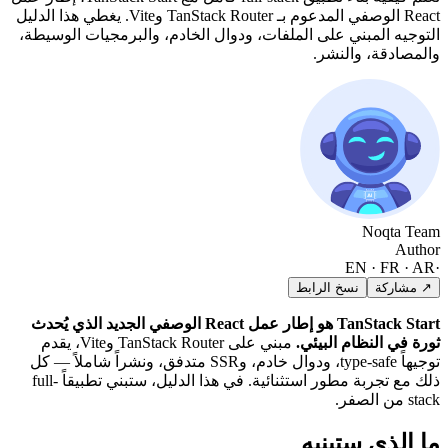
React الوصفي المدعوم بـ TanStack Router وVite. يغطي هذا الدليل
ملفات، ودوال الخادم، والبرمجيات الوسيطة،
TanStack Start هو إطار عمل React الوصفي الجديد الذي يُحدث
مبني على TanStack Router وVite، يقدم
توجيهاً type-safe، ودوال خادم، وSSR متدفق، ونشراً شاملاً — كل
ذلك مع تجربة مطور استثنائية. في هذا الدليل، ستبني تطبيقاً full-