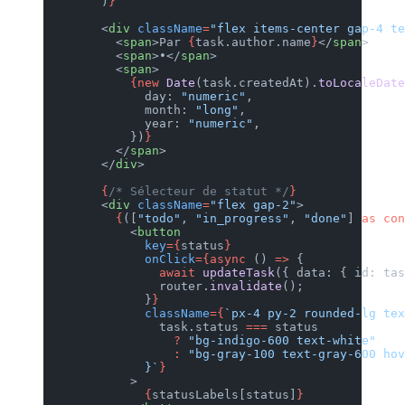
        )
}
        <
div
 className
=
"flex it
          <
span
>Par 
{
task.autho
          <
span
>•</
span
>
          <
span
>
            {new
 Date
(task.crea
              day: 
"numeric"
,
              month: 
"long"
,
              year: 
"numeric"
,
            })
}
          </
span
>
        </
div
>
        {
/* Sélecteur de statut
        <
div
 className
=
"flex ga
          {
([
"todo"
, 
"in_progre
            <
button
              key
={
status
}
              onClick
={async
 ()
                await
 updateTas
                router.
invalida
              }
}
              className
={
`px-4 
                task
.
status
 ===
                  ?
 "bg-indigo-
                  :
 "bg-gray-10
              }`
}
            >
              {
statusLabels[sta