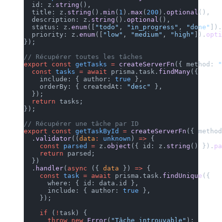
  id: z.
string
(),
  title: z.
string
().
min
(
1
).
max
(
  description: z.
string
().
optio
  status: z.
enum
([
"todo"
, 
"in_p
  priority: z.
enum
([
"low"
, 
"med
});
// Récupérer toutes les tâches
export
 const
 getTasks
 =
 createS
  const
 tasks
 =
 await
 prisma.ta
    include: { author: 
true
 },
    orderBy: { createdAt: 
"desc
  });
  return
 tasks;
});
// Récupérer une tâche par ID
export
 const
 getTaskById
 =
 crea
  .
validator
((
data
:
 unknown
) 
=>
    const
 parsed
 =
 z.
object
({ i
    return
 parsed;
  })
  .
handler
(
async
 ({ 
data
 }) 
=>
 
    const
 task
 =
 await
 prisma.t
      where: { id: data.id },
      include: { author: 
true
 }
    });
    if
 (
!
task) {
      throw
 new
 Error
(
"Tâche in