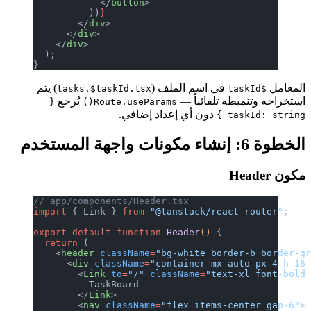
            </
button
>
          ))
}
        </
div
>
      </
div
>
    </
div
>
  );
}
م الملف (
) يتم
tasks.$taskId.tsx
ياً —
يُرجع
{
Route.useParams()
 أي إعداد إضافي.
// app/components/Header.tsx
import
 { Link } 
from
 "@tanstack
export
 default
 function
 Header
(
  return
 (
    <
header
 className
=
"bg-white
      <
div
 className
=
"container
        <
Link
 to
=
"/"
 className
=
          TaskBoard
        </
Link
>
        <
nav
 className
=
"flex it