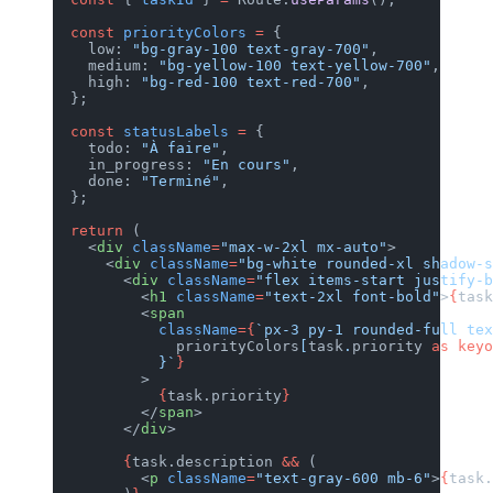
  const
 priorityColors
 =
 {
    low: 
"bg-gray-100 text-gray
    medium: 
"bg-yellow-100 text
    high: 
"bg-red-100 text-red-
  };
  const
 statusLabels
 =
 {
    todo: 
"À faire"
,
    in_progress: 
"En cours"
,
    done: 
"Terminé"
,
  };
  return
 (
    <
div
 className
=
"max-w-2xl m
      <
div
 className
=
"bg-white 
        <
div
 className
=
"flex it
          <
h1
 className
=
"text-2
          <
span
            className
={
`px-3 py
              priorityColors
[
ta
            }`
}
          >
            {
task.priority
}
          </
span
>
        </
div
>
        {
task.description 
&&
 (
          <
p
 className
=
"text-gr