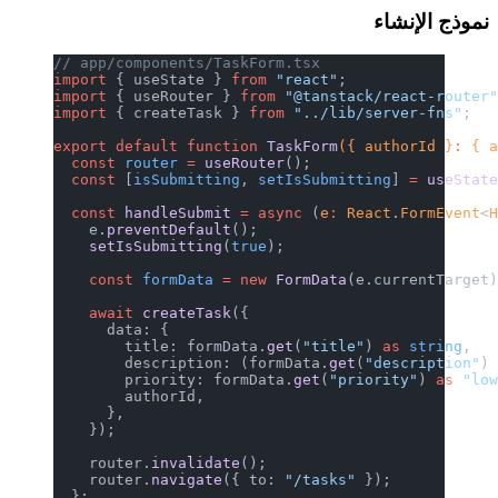
// app/components/TaskForm.tsx
import
 { useState } 
from
 "react
import
 { useRouter } 
from
 "@tan
import
 { createTask } 
from
 "../
export
 default
 function
 TaskFor
  const
 router
 =
 useRouter
();
  const
 [
isSubmitting
, 
setIsSub
  const
 handleSubmit
 =
 async
 (
e
    e.
preventDefault
();
    setIsSubmitting
(
true
);
    const
 formData
 =
 new
 FormDa
    await
 createTask
({
      data: {
        title: formData.
get
(
"ti
        description: (formData.
        priority: formData.
get
(
        authorId,
      },
    });
    router.
invalidate
();
    router.
navigate
({ to: 
"/tas
  };