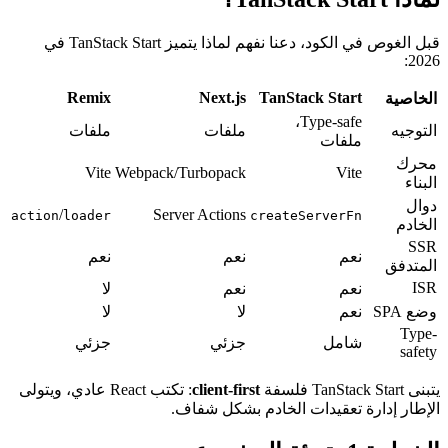
قبل الغوص في الكود، دعنا نفهم لماذا يتميز TanStack Start في
Remix
Next.js
TanSt
Ty
ملفات
ملفات
Vite
Webpack/Turbopack
/
Server Actions
action
loader
creat
نعم
نعم
نعم
لا
لا
لا
جزئي
جزئي
client-first
: تكتب React عادي، ويتولى
الخادم بشكل شفاف.