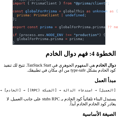
import
 { PrismaClient } 
from
 "@
const
 globalForPrisma
 =
 globalT
  prisma
:
 PrismaClient
 |
 undefi
};
export
 const
 prisma
 =
 globalFor
if
 (process.env.
NODE_ENV
 !==
 "p
  globalForPrisma.prisma 
=
 pris
}
هي المفهوم الجوهري في TanStack Start. تتيح لك تنفيذ
(RPC)] → [الخادم] → النتيجة → [العميل]
يستبدل البناء تلقائياً كود الخادم بـ stubs RPC على جانب العميل. لا
بداً.