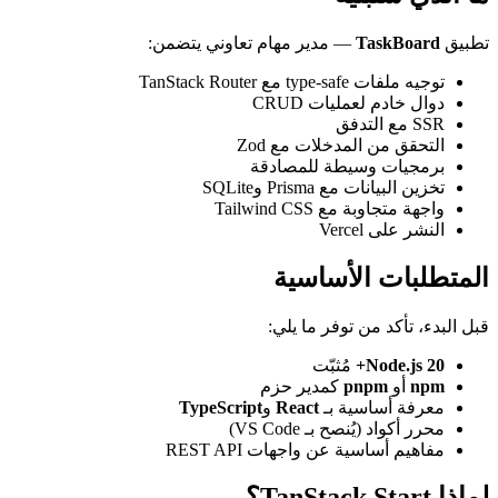
ير مهام تعاوني يتضمن:
CRU
ت مع Zod
للمصادقة
SQL
Tai
اسية
 ما يلي:
ّت
دير حزم
ـ
React
و
TypeScript
VS C)
جهات REST API