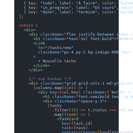
    { key: 
"todo"
, label: 
"À fa
    { key: 
"in_progress"
, label
    { key: 
"done"
, label: 
"Term
  ];
  return
 (
    <
div
>
      <
div
 className
=
"flex just
        <
h1
 className
=
"text-3xl
        <
Link
          to
=
"/tasks/new"
          className
=
"px-4 py-2 
        >
          + Nouvelle tâche
        </
Link
>
      </
div
>
      {
/* Vue Kanban */
}
      <
div
 className
=
"grid grid
        {
columns.
map
((
col
) 
=>
 (
          <
div
 key
={
col.key
}
 cl
            <
h2
 className
=
"font
            <
div
 className
=
"spa
              {
tasks
                .
filter
((
t
) 
=>
 
                .
map
((
task
) 
=>
 
                  <
TaskCard
                    key
={
task.i
                    task
={
task
}
                    onStatusCha