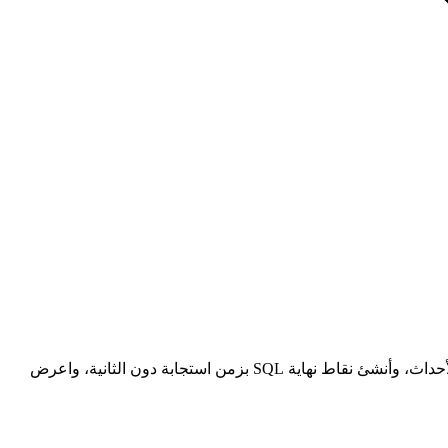
ابنِ لوحة تحليلات فورية بجودة الإنتاج لمنتج SaaS الخاص بك باستخدام منصة Tinybird المبنية على ClickHouse و Next.js 15. استقبل ملايين الأحداث، وأنشئ نقاط نهاية SQL بزمن استجابة دون الثانية، واعرض