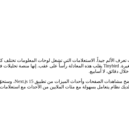
إلصاق تحليلات على قاعدة بيانات Postgres قائمة، فأنت تعرف الألم جيداً. الاستعلامات التي تشغل 