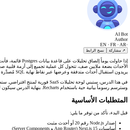
AI Bot
Author
EN · FR · AR
·
↗ مشاركة
نسخ الرابط
إذا حاولت يوماً 
يريدون استقبال أحداث متدفقة وعرضها عبر نقاط نهاية SQL مُصدَّرة خلال دقائق، لا أسابيع.
وسترسم رسوماً بيانية حية باستخدام Recharts. بنهاية الدرس سيكون لديك نظام يتعامل بسهولة مع مئات الملايين من الأحداث مع استعلامات لوحة معلومات بزمن استجابة دون الثانية.
المتطلبات الأساسية
قبل البدء، تأكد من توفر ما يلي:
إصدار Node.js رقم 20 أو أحدث مثبت
أساسيات Next.js 15 (App Router و Server Components)