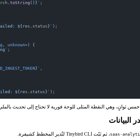
rch
.
toString
()
}`
;
ailed: ${
res
.
status
}`
);
g
, 
unknown
>) {
ng`
;
D_INGEST_TOKEN
}`
,
iled: ${
res
.
status
}`
);
، ثم ثبّت Tinybird CLI لتُدير المخطط كشيفرة.
saas-analyti