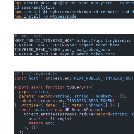
npx
 create-next-app@latest
 saas-analytics
 --typesc
cd
 saas-analytics
npm
 install
 @tinybirdco/mockingbird
 recharts
 zod
 d
npm
 install
 -D
 @types/node
# .env.local
NEXT_PUBLIC_TINYBIRD_HOST
=
https://api.tinybird.co
TINYBIRD_INGEST_TOKEN
=
your_ingest_token_here
TINYBIRD_READ_TOKEN
=
your_read_token_here
TINYBIRD_ADMIN_TOKEN
=
your_admin_token_here
// lib/tinybird.ts
const
 host
 =
 process.env.
NEXT_PUBLIC_TINYBIRD_HOST
export
 async
 function
 tbQuery
<
T
>(
  pipe
:
 string
,
  params
:
 Record
<
string
, 
string
 |
 number
> 
=
 {},
  token
 =
 process.env.
TINYBIRD_READ_TOKEN
!
)
:
 Promise
<{ 
data
:
 T
[]; 
meta
:
 unknown
[] }> {
  const
 search
 =
 new
 URLSearchParams
(
    Object.
entries
(params).
reduce
<
Record
<
string
, 
s
      acc[k] 
=
 String
(v);
      return
 acc;
    }, {})
  );