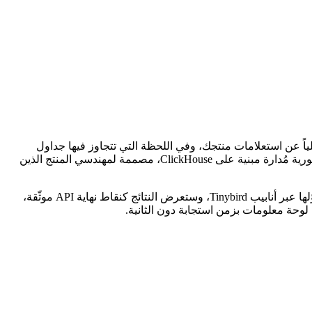
لوحات المعلومات تختلف كلياً عن استعلامات منتجك، وفي اللحظة التي تتجاوز فيها جداول
الأحداث بضعة ملايين صف، تتحول كل عملية تجميع إلى أزمة قلبية صغيرة. Tinybird يقلب هذه المعادلة رأساً على عقب. إنها منصة تحليلات فورية مُدارة مبنية على ClickHouse، مصممة لمهندسي المنتج الذين
في هذا الدرس، ستبني لوحة تحليلات SaaS فورية لمنتج افتراضي. ستضخ مشاهدات الصفحات وأحداث الميزات من تطبيق Next.js 15، وستحوّلها عبر أنابيب Tinybird، وستعرض النتائج كنقاط نهاية API موثّقة،