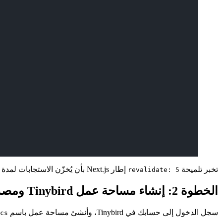
تخبر تلميحة
إطار Next.js بأن يُخزّن الاستجابات لمدة خمس ثوانٍ، وهي النقطة المثلى للوحة فورية لا تحتاج إلى تحديث بالملي ثانية.
revalidate: 5
الخطوة 2: إنشاء مساحة عمل Tinybird ومصدر البيانات
سجل الدخول إلى حسابك في Tinybird، وأنشئ مساحة عمل باسم
cs