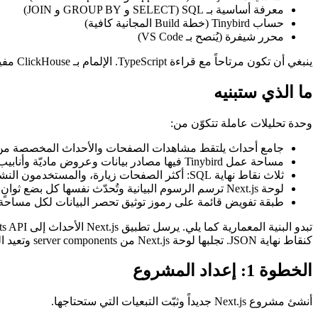
معرفة أساسية بـ SQL (SELECT و GROUP BY و JOIN)
حساب Tinybird (خطة Build المجانية كافية)
محرر شيفرة (يُنصح بـ VS Code)
ينبغي أن تكون مرتاحاً مع قراءة TypeScript. الإلمام بـ ClickHouse مفيد لكنه ليس شرطاً لأن Tinybird يُخفي معظم التعقيد التشغيلي.
ما الذي ستبنيه
وحدة تحليلات عاملة تتكوّن من:
جامع أحداث يلتقط مشاهدات الصفحات والأحداث المخصصة من تطبيق 
مساحة عمل Tinybird فيها مصادر بيانات وعروض ماديّة وأنابيب
ثلاث نقاط نهاية SQL: أكثر الصفحات زيارة، والمستخدمون النشطون يومياً، وتدفق أحداث فوري
لوحة Next.js ترسم الرسوم البيانية وتُحدّث نفسها كل بضع ثوانٍ
طبقة تفويض قائمة على رموز توثيق تحصر البيانات لكل مساح
كنقاط نهاية JSON. تجلبها لوحة Next.js من server components وتعيد التحقق على فاصل زمني قصير.
الخطوة 1: إعداد المشروع
أنشئ مشروع Next.js جديداً وثبّت التبعيات التي ستحتاجها.