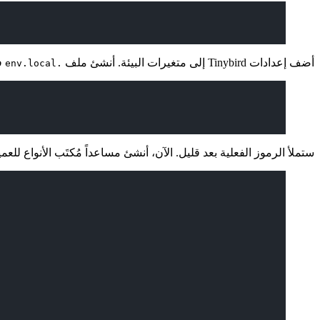
أضف إعدادات Tinybird إلى متغيرات البيئة. أنشئ ملف
ف
.env.local
ستملأ الرموز الفعلية بعد قليل. الآن، أنشئ مساعداً مُكتَب الأنواع للع