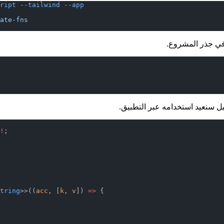
ript
 --tailwind
 --app
ate-fns
ي جذر المشروع.
ميل سنعيد استخدامه عبر التطبيق.
!
;
tring
>>((
acc
, [
k
, 
v
]) 
=>
 {