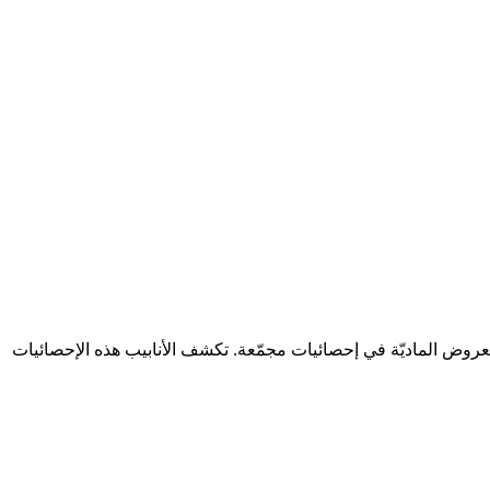
رسل تطبيق Next.js الأحداث إلى Tinybird Events API. يخزنها Tinybird في مصدر بيانات Landing، ثم تجمعها العروض الماديّة في إحصائيات مجمّعة. تكشف الأنابيب هذه الإحصائيات