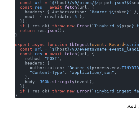
  const
 url
 =
 `${
host
}/v0/pipes/${
pipe
}.json?${
sea
  const
 res
 =
 await
 fetch
(url, {
    headers: { Authorization: 
`Bearer ${
token
}`
 },
    next: { revalidate: 
5
 },
  });
  if
 (
!
res.ok) 
throw
 new
 Error
(
`Tinybird ${
pipe
} f
  return
 res.
json
();
}
export
 async
 function
 tbIngest
(
event
:
 Record
<
strin
  const
 url
 =
 `${
host
}/v0/events?name=events_landi
  const
 res
 =
 await
 fetch
(url, {
    method: 
"POST"
,
    headers: {
      Authorization: 
`Bearer ${
process
.
env
.
TINYBIR
      "Content-Type"
: 
"application/json"
,
    },
    body: 
JSON
.
stringify
(event),
  });
  if
 (
!
res.ok) 
throw
 new
 Error
(
`Tinybird ingest fa
}