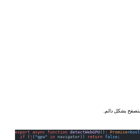
export
 async
 function
 detectWebGPU
()
:
 Promise
<
bool
  if
 (
!
(
"gpu"
 in
 navigator)) 
return
 false
;