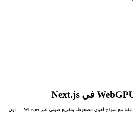
ابنِ تطبيق ذكاء اصطناعي يعمل بالكامل داخل المتصفح باستخدام Next.js و Transformers.js و WebGPU: بحث دلالي بالتضمينات، ودردشة متدفقة مع نموذج لغوي مضغوط، وتفريغ صوتي عبر Whisper — دون