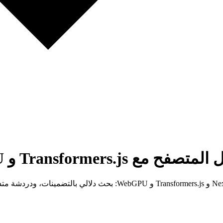
Tra و WebGPU في Next.js