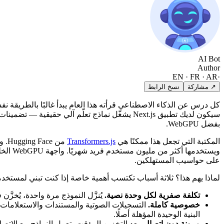
AI Bot
Author
EN · FR · AR
·
↗ مشاركة
نسخ الرابط
سيكون لديك تطبيق Next.js يشغّل نماذج تعلّم آلي حقيقية — تضمينات نصية، ونموذج دردشة لغوي، والتعرف على الكلام عبر Whisper —
بفضل WebGPU.
المكتبة التي تجعل هذا ممكنًا هي
Transformers.js
على حواسيب المستهلكين.
لماذا يهم هذا؟ ثلاثة أسباب تكتسب أهمية خاصة إذا كنت تبني لمستخ
تكلفة صفرية لكل وحدة نصية.
يُنزَّل النموذج مرة واحدة، يُخزَ
خصوصية كاملة.
التسجيلات الصوتية والمستندات والاستعلامات ل
البنية الوحيدة المؤهلة أصلًا.
مرونة دون اتصال.
بعد التخزين المؤقت، تعمل النماذج مع الاتصال