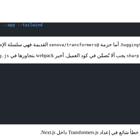
 --app
 --tailwind
. أما حزمة
القديمة فهي سلسلة الإصدا
@xenova/transformers
يجب ألا تُضمَّن في كود العميل. أخبر webpack بتجاوزها في
g.js
sharp
Transformer داخل Next.js.