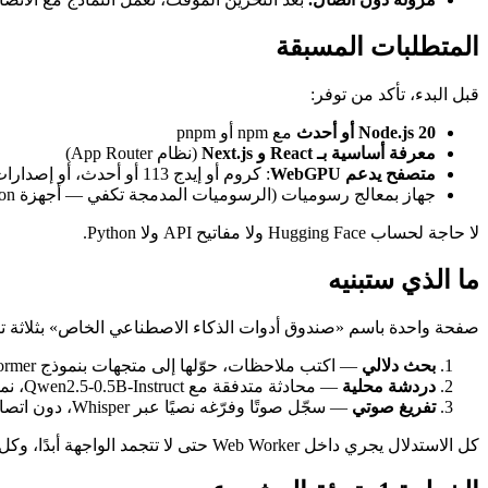
المتطلبات المسبقة
قبل البدء، تأكد من توفر:
Node.js 20 أو أحدث
مع npm أو pnpm
معرفة أساسية بـ React و Next.js
(نظام App Router)
متصفح يدعم WebGPU
: كروم أو إيدج 113 أو أحدث، أو إصدارات حديثة من فايرفوكس وسفاري مع تفعيل WebGPU
جهاز بمعالج رسوميات (الرسوميات المدمجة تكفي — أجهزة Apple Silicon تعمل بامتياز)
لا حاجة لحساب Hugging Face ولا مفاتيح API ولا Python.
ما الذي ستبنيه
صفحة واحدة باسم «صندوق أدوات الذكاء الاصطناعي الخاص» بثلاثة تب
بحث دلالي
— اكتب ملاحظات، حوّلها إلى متجهات بنموذج sentence-transformer، وابحث بالمعنى بدل الكلمات المفتاحية.
دردشة محلية
— محادثة متدفقة مع Qwen2.5-0.5B-Instruct، نموذج لغوي مضغوط يعمل على معالج الرسوميات لديك.
تفريغ صوتي
— سجّل صوتًا وفرّغه نصيًا عبر Whisper، دون اتصال بالإنترنت إطلاقًا.
كل الاستدلال يجري داخل Web Worker حتى لا تتجمد الواجهة أبدًا، وكل نموذج يُخزَّن في المتصفح بعد التنزيل الأول.