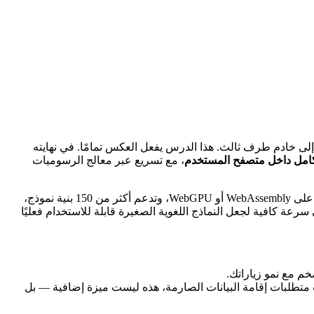
على مفتاح API، فعّل الفوترة، ثم أرسل بيانات مستخدميك إلى خادم طرف ثالث. هذا الدرس يفعل العكس تمامًا. في نهايته
كامل داخل متصفح المستخدم
، مع تسريع عبر معالج الرسوميات
من Hugging Face. وصلت اليوم إلى الإصدار الرابع، وتشغّل نماذج محوّلة إلى صيغة ONNX على WebAssembly أو WebGPU، وتدعم أكثر من 150 بنية نموذج،
من مليون مستخدم فريد شهريًا. واجهة WebGPU الخلفية توفّر استدلالًا أسرع غالبًا بعشر إلى مئة مرة من بديل WASM، وهي سرعة كافية لجعل النماذج اللغوية الصغيرة قابلة للاستخدام فعليًا
ضخم مع نمو زياراتك.
ت متطلبات إقامة البيانات الصارمة، هذه ليست ميزة إضافية — بل