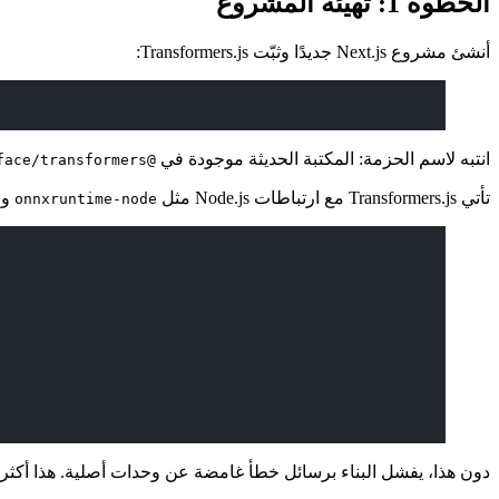
الخطوة 1: تهيئة المشروع
أنشئ مشروع Next.js جديدًا وثبّت Transformers.js:
انتبه لاسم الحزمة: المكتبة الحديثة موجودة في
@huggingface/transformers
تأتي Transformers.js مع ارتباطات Node.js مثل
و
onnxruntime-node
دون هذا، يفشل البناء برسائل خطأ غامضة عن وحدات أصلية. هذا أكثر خطأ شائع في إعداد s.js