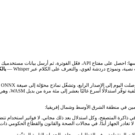
كل درس عن الذكاء الاصطناعي قرأته هذا العام يبدأ غالبًا بالطريقة نفسها: احصل 
بال
ويستخدمها أكثر 
دمين في منطقة الشرق الأوسط وشمال إفريقيا:
ّن في ذاكرة المتصفح، وكل استدلال بعد ذلك مجاني. لا فواتير استخدام تت
ا تغادر الجهاز أبدًا. في مجالات الصحة والقانون والقطاع الحكومي ذا
ات المتقطعة، وفي القطارات، وخلف الجدران النارية المقيِّدة.