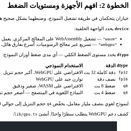
الخطوة 2: افهم الأجهزة ومستويات الضغط
خياران يتحكمان في طريقة تشغيل النموذج، وضبطهما بشكل صحيح هو ا
يحدد الواجهة الخلفية:
device
— تشغيل WebAssembly على المعالج المركزي. يعمل في كل مكان لكنه الأبطأ.
"wasm"
— تسريع عبر معالج الرسوميات. أسرع بفارق هائل، 
"webgpu"
يحدد مستوى الضغط الكمّي — أي مدى ضغط أوزان النموذج:
dtype
dtype
الدقة
الاستخدام النموذجي
دقة كاملة 32 بت
الافتراضي على WebGPU، أكبر حجم تنزيل
fp32
نصف دقة
توازن جيد على WebGPU
fp16
ضغط 8 بت
الافتراضي على WASM، صغير ودقيق
q8
ضغط 4 بت
النماذج اللغوية في المتصفح — أصغر حجم تن
q4
لنموذج لغوي بنصف مليار معامل، يخفّض
حجم التنزيل إلى حوالي 350 ميغابايت — حجم كبير لأصل ويب، لكنه يُنزَّل مرة واحدة ويخزّنه المتصفح بشكل دائم.
q4
كشف دعم WebGPU يتطلب سطرًا واحدًا. أنشئ
:
lib/gpu.ts