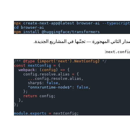
npx
 create-next-app@latest
 browser-ai
 --typescript
cd
 browser-ai
npm
 install
 @huggingface/transformers
ر الثاني المهجورة — تجنّبها في المشاريع الجديدة.
:
next.confi
/** 
@type
 {import('next').NextConfig}
 */
const
 nextConfig
 =
 {
  webpack
: (
config
) 
=>
 {
    config.resolve.alias 
=
 {
      ...
config.resolve.alias,
      sharp$: 
false
,
      "onnxruntime-node$"
: 
false
,
    };
    return
 config;
  },
};
module
.
exports
 =
 nextConfig;