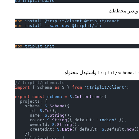
cd
 triplit-board
ي ويدير مخططك:
npm
 install
 @triplit/client
 @triplit/react
npm
 install
 --save-dev
 @triplit/cli
npx
 triplit
 init
واستبدل محتواه:
triplit/schema.t
// triplit/schema.ts
import
 { Schema 
as
 S } 
from
 '@triplit/client'
;
export
 const
 schema
 =
 S
.
Collections
({
  projects: {
    schema: 
S
.
Schema
({
      id: 
S
.
Id
(),
      name: 
S
.
String
(),
      color: 
S
.
String
({ default: 
'indigo'
 }),
      ownerId: 
S
.
String
(),
      createdAt: 
S
.
Date
({ default: 
S
.Default.
now
()
    }),
    relationships: {