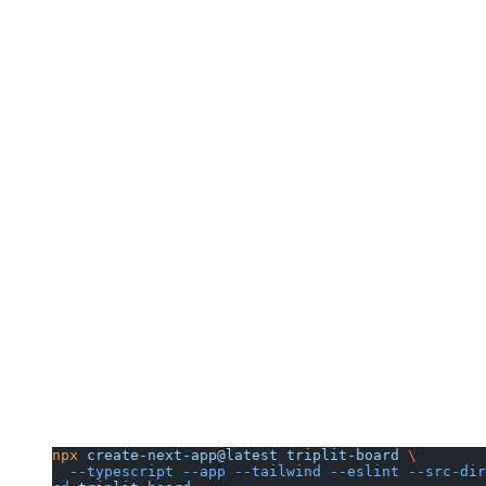
npx
 create-next-app@latest
 triplit-board
 \
  --typescript
 --app
 --tailwind
 --eslint
 --src-dir