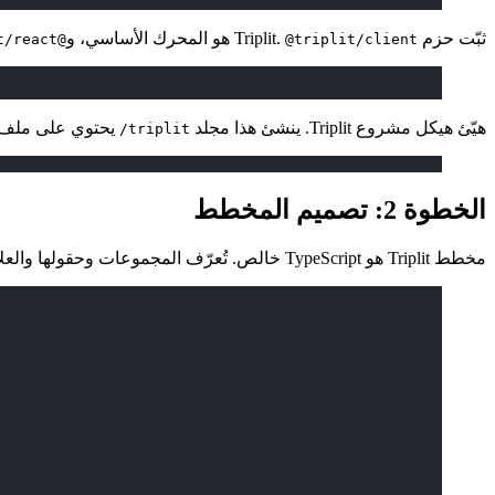
ثبّت حزم Triplit.
هو المحرك الأساسي، و
@triplit/react
@triplit/client
هيّئ هيكل مشروع Triplit. ينشئ هذا مجلد
يحتوي على ملف
triplit/
الخطوة 2: تصميم المخطط
مخطط Triplit هو TypeScript خالص. تُعرّف المجموعات وحقولها والعلاقات بينها باستخدام المساعد