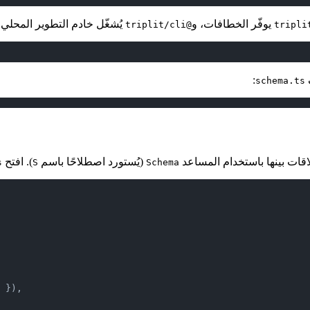
يوفّر الخطافات، و
يُشغّل خادم التطوير المحل
@triplit/cli
:
schema.ts
(يُستورد اصطلاحًا باسم
). افتح
s
S
Schema
 }),