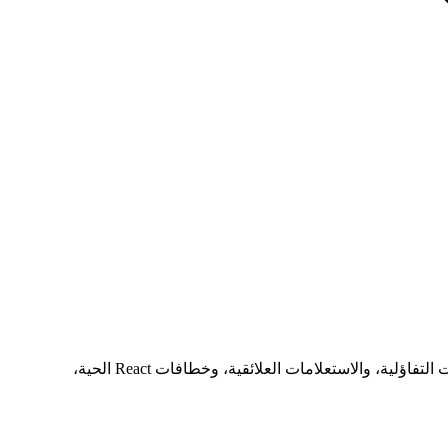
تعلّم كيفية بناء تطبيق تعاوني فوري يعمل دون اتصال بالكامل باستخدام Triplit و Next.js. يغطي هذا الدليل العملي تصميم المخطط، والتعديلات التفاؤلية، والاستعلامات العلائقية، وخطافات React الحية،