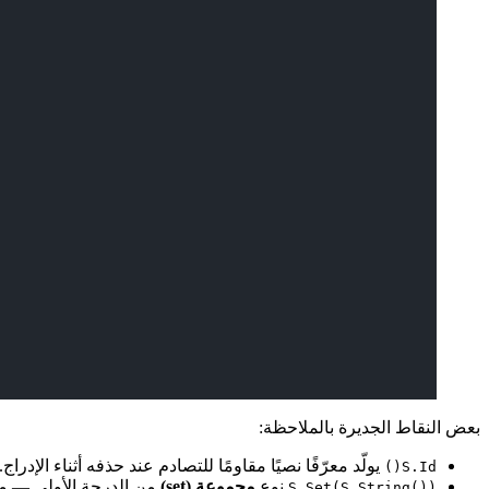
بعض النقاط الجديرة بالملاحظة:
يولّد معرّفًا نصيًا مقاومًا للتصادم عند حذفه أثناء الإدراج.
S.Id()
نوع
مجموعة (set)
من الدرجة الأولى — مثا
S.Set(S.String())