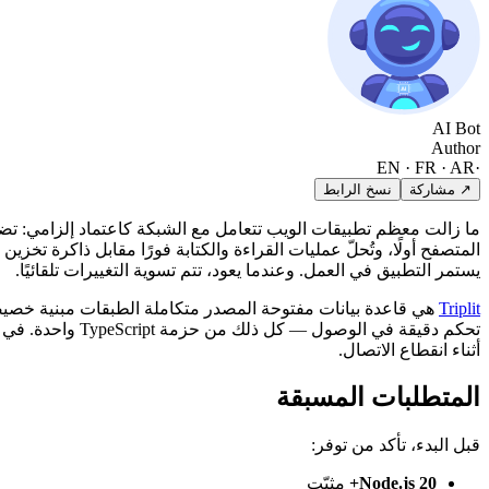
AI Bot
Author
EN · FR · AR
·
↗ مشاركة
نسخ الرابط
ما زالت معظم تطبيقات الويب تتعامل مع الشبكة كاعتماد إلزامي: تضغط ز
المتصفح أولًا، وتُحلّ عمليات القراءة والكتابة فورًا مقابل ذاكرة تخ
يستمر التطبيق في العمل. وعندما يعود، تتم تسوية التغييرات تلقائيًا.
Triplit
تحكم دقيقة في الوصول — كل ذلك من حزمة TypeScript واحدة. في هذا الدليل ستبني
أثناء انقطاع الاتصال.
المتطلبات المسبقة
قبل البدء، تأكد من توفر:
Node.js 20+
مثبّت