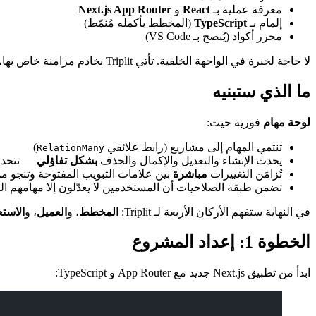
معرفة عملية بـ
React
و
Next.js App Router
إلمام بـ
TypeScript
(المخطط بأكمله مُنمّط)
محرر أكواد (يُنصح بـ VS Code)
لا حاجة لخبرة في الواجهة الخلفية. تأتي Triplit بخادم مزامنة خاص بها، وستُشغّله محليًا بأمر واحد.
ما الذي ستبنيه
لوحة مهام
فورية حيث:
تنتمي المهام إلى مشاريع (رابط علائقي
)
RelationMany
يحدث الإنشاء والتعديل والإكمال والحذف
بشكل تفاؤلي
— تتحدث 
تُزامَن التغييرات
مباشرة
بين علامات التبويب المفتوحة وتنجو 
تضمن طبقة الصلاحيات أن المستخدمين لا يعدّلون إلا مهامهم ا
في النهاية ستفهم الأركان الأربعة لـ Triplit:
المخطط
، و
العميل
، و
الاست
الخطوة 1: إعداد المشروع
ابدأ من تطبيق Next.js جديد مع App Router و TypeScript: