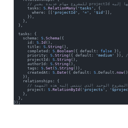
شير projectId الخاص بها إليه
      tasks: 
S
.
RelationMany
(
'tasks'
, {
        where: [[
'projectId'
, 
'='
, 
'$id'
]],
      }),
    },
  },
  tasks: {
    schema: 
S
.
Schema
({
      id: 
S
.
Id
(),
      title: 
S
.
String
(),
      completed: 
S
.
Boolean
({ default: 
false
 }),
      priority: 
S
.
String
({ default: 
'medium'
 }), 
/
      projectId: 
S
.
String
(),
      authorId: 
S
.
String
(),
      tags: 
S
.
Set
(
S
.
String
()),
      createdAt: 
S
.
Date
({ default: 
S
.Default.
now
()
    }),
    relationships: {
      // المشروع الوحيد الذي تنتمي إليه هذه المهمة
      project: 
S
.
RelationById
(
'projects'
, 
'$projec
    },
  },
});