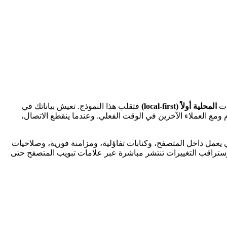
ات
المحلية أولاً (local-first)
فتقلب هذا النموذج. تعيش بياناتك في
م ومع العملاء الآخرين في الوقت الفعلي. وعندما ينقطع الاتصال،
 خصيصًا لهذا النموذج. تمنحك مخططًا مُنمّطًا (typed)، ومحرك استعلام علائقي يعمل داخل المتصفح، وكتابات تفاؤلية، ومزامنة فورية، وصلاحيات
نية باستخدام Next.js و Triplit، وستراقب التغييرات تنتشر مباشرة عبر علامات تبويب المتصفح حتى