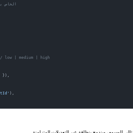
      // للمشروع مهام عديدة ي
/ low | medium | high
 }),
tId'
),
لي للوسوم، ويندمج بنظافة عبر التعديلات المتزامنة.