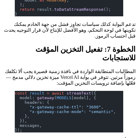
    model 
as
 ModelKey
,
  );
  return
 result.
toDataStreamResponse
();
}
تدعم البوابة كذلك سياسات تجاوز فشل من جهة الخادم يمكنك
تكوينها في لوحة التحكم، وهو الأفضل للإنتاج لأن قرار التوجيه يحدث
قبل احتساب الرموز.
الخطوة 7: تفعيل التخزين المؤقت
للاستجابات
المطالبات المتطابقة الواردة في نافذة زمنية قصيرة يجب ألا تكلفك
رموزاً مرتين. تتوفر في بوابة Vercel AI ميزة تخزين دلالي مدمج —
فعّلها بإضافة ترويسات التخزين المؤقت:
const
 result
 =
 await
 streamText
({
  model: 
gateway
(
MODELS
[model], {
    headers: {
      "x-gateway-cache-ttl"
: 
"3600"
,
      "x-gateway-cache-mode"
: 
"semantic"
,
    },
  }),
  messages,
});