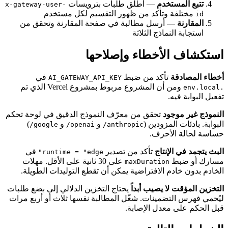
تتبع المستخدم
— أطلق طلبات بترويسات
x-gateway-user-
مختلفة وتأكد من ظهور التقسيم لكل مستخدم
id
المقارنة
— أرسل مطالبة في صفحة المقارنة وتحقق من
استجابة النماذج الثلاثة
استكشاف الأخطاء وإصلاحها
أخطاء المصادقة
تأكد من ضبط
في
AI_GATEWAY_API_KEY
ومن أن المشروع مربوط بمشروع Vercel الذي تم
.env.local
تفعيل البوابة فيه.
النموذج غير موجود
تحقق من معرّف النموذج الدقيق في لوحة تحكم
البوابة. بادئات المزودين (
و
و
)
google/
openai/
anthropic/
حساسة لحالة الأحرف.
البث يتجمد في الإنتاج
تأكد من تصدير
في
runtime = "edge"
مسارك أو ضبط
على 30 ثانية على الأقل. مهلات
maxDuration
الخادم بدون خادم الافتراضية يمكن أن تقطع التوليدات الطويلة.
التخزين المؤقت لا يصيب أبداً
يحتاج التخزين الدلالي إلى بضع طلبات
ليُحمي فهرس التضمينات. شغّل المطالبة نفسها ثلاث أو أربع مرات
قبل الحكم على معدل الإصابة.