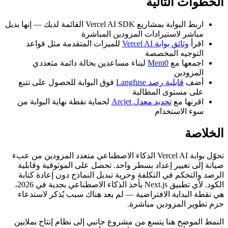
الخطوات التالية
اربط البوابة بمشاريع Vercel AI SDK القائمة لديك — إنها بديل
مباشر لاستيرادات المزودين المباشرة
اقرأ
وثائق بوابة Vercel AI
للميزات المتقدمة مثل قواعد
التوجيه المخصصة
اجمعها مع
Mem0
لبناء مساعدين بحالة دائمة متعددي
المزودين
أضف
قابلية رصد Langfuse
فوق البوابة للحصول على تتبع
على مستوى المطالبة
اقرنها مع
تحديد معدل Arcjet
لحماية نقطة نهاية البوابة من
سوء الاستخدام
الخلاصة
تحوّل بوابة Vercel AI الذكاء الاصطناعي متعدد المزودين من عبء
صيانة إلى تغيير إعداد بسطر واحد. تحصل على الموثوقية وقابلية
الرصد والتحكم في التكلفة وحرية تبديل النماذج دون إعادة كتابة
الكود. لأي تطبيق Next.js يأخذ الذكاء الاصطناعي بجدية في 2026،
هي نقطة البداية الافتراضية — لم يعد هناك سبب يُذكر لاستدعاء
حزم تطوير المزودين مباشرة.
النمط الموضح هنا يتسع من مشروع جانبي إلى نظام إنتاج بملايين