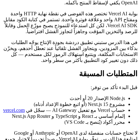
OpenAI يكفي لإسقاط المنتج بأكمله.
بوابة Vercel AI تختصر هذه الفوضى في نقطة نهاية HTTP واحدة
ومفتاح API واحد وعلاقة فوترة واحدة. تستمر في كتابة الكود مقابل
Vercel AI SDK، لكن كل استدعاء للنموذج يصبح موزّع الحمل وقابلاً
للرصد والتخزين المؤقت وجاهزاً لتجاوز الفشل افتراضياً.
في هذا الدرس ستبني تطبيق دردشة بجودة الإنتاج يوجّه الطلبات
بذكاء بين المزودين، ويتجاوز الفشل تلقائياً عند تعطل أحدهم، ويخزّن
الاستجابات المكلفة، ويتتبع استهلاك الرموز لكل مستخدم — كل
ذلك دون تغيير كود التطبيق بأكثر من سطر واحد.
المتطلبات المسبقة
قبل البدء تأكد من توفر:
Node.js الإصدار 20 أو أحدث
مشروع Next.js 15 (أو اتبع خطوة الإعداد أدناه)
حساب Vercel مع تفعيل AI Gateway — سجّل في
vercel.com
إلمام أساسي بـ React و TypeScript و Next.js App Router
محرر أكواد (يُنصح بـ VS Code)
لا تحتاج حسابات منفصلة لدى OpenAI أو Anthropic أو Google
لمتابعة هذا الدرس. توفّر بوابة Vercel AI رصيداً تجريبياً لاختبار جميع