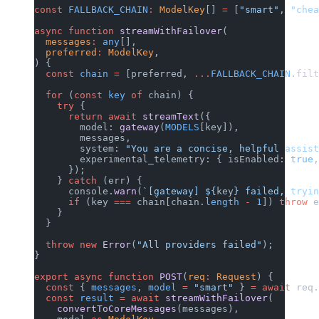
const
 FALLBACK_CHAIN
:
 ModelKey
[] 
=
 [
"smart"
, 
"che
async
 function
 streamWithFailover
(
  messages
:
 any
[],
  preferred
:
 ModelKey
,
) {
  const
 chain
 =
 [preferred, 
...
FALLBACK_CHAIN
.
fil
  for
 (
const
 key
 of
 chain) {
    try
 {
      return
 await
 streamText
({
        model: 
gateway
(
MODELS
[key]),
        messages,
        system: 
"You are a concise, helpful assis
        experimental_telemetry: { isEnabled: 
true
      });
    } 
catch
 (err) {
      console.
warn
(
`[gateway] ${
key
} failed, tryi
      if
 (key 
===
 chain[chain.
length
 -
 1
]) 
throw
 
    }
  }
  throw
 new
 Error
(
"All providers failed"
);
}
export
 async
 function
 POST
(
req
:
 Request
) {
  const
 { 
messages
, 
model
 =
 "smart"
 } 
=
 await
 req
  const
 result
 =
 await
 streamWithFailover
(
    convertToCoreMessages
(messages),