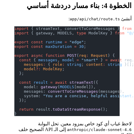
الخطوة 4: بناء مسار دردشة أساسي
أنشئ
:
app/api/chat/route.ts
import
 { streamText, convertToCoreMessages } 
from
import
 { gateway, MODELS, 
type
 ModelKey } 
from
 "@
export
 const
 runtime
 =
 "edge"
;
export
 const
 maxDuration
 =
 30
;
export
 async
 function
 POST
(
req
:
 Request
) {
  const
 { 
messages
, 
model
 =
 "smart"
 } 
=
 await
 req
    messages
:
 { 
role
:
 string
; 
content
:
 string
 }[]
    model
?:
 ModelKey
;
  };
  const
 result
 =
 await
 streamText
({
    model: 
gateway
(
MODELS
[model]),
    messages: 
convertToCoreMessages
(messages),
    system: 
"You are a concise, helpful assistant
  });
  return
 result.
toDataStreamResponse
();
}
لاحظ غياب أي كود خاص بمزود معين. تحل البوابة
إلى الـ API الصحيح خلف
anthropic/claude-sonnet-4.6