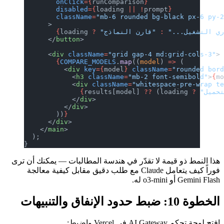
        onClick
={
runComparison
}
        disabled
={
loading 
||
 !
prompt
}
        className
=
"mb-6 rounded bg-black px-6 py-
      >
ري التشغيل..."
 :
?
loading 
        {
      </
button
>
      <
div
 className
=
"grid gap-4 md:grid-cols-3"
>
        {
COMPARE_MODELS
.
map
((
model
) 
=>
 (
          <
div
 key
={
model
}
 className
=
"rounded bor
            <
h3
 className
=
"mb-2 font-semibold"
>
{
m
            <
div
 className
=
"whitespace-pre-wrap t
              {
results[model] 
??
 (loading 
?
            </
div
>
          </
div
>
        ))
}
      </
div
>
    </
main
>
  );
}
هذا النمط ذو قيمة لا تقدّر في هندسة المطالبات — يمكنك أن ترى
فوراً كيف يتعامل Claude مع طلب دقيق مقابل كيفية معالجة
Gemini Flash أو o3-mini له.
الخطوة 10: ضبط حدود الإنفاق والتنبيهات
افتح لوحة تحكم AI Gateway في Vercel واضبط: