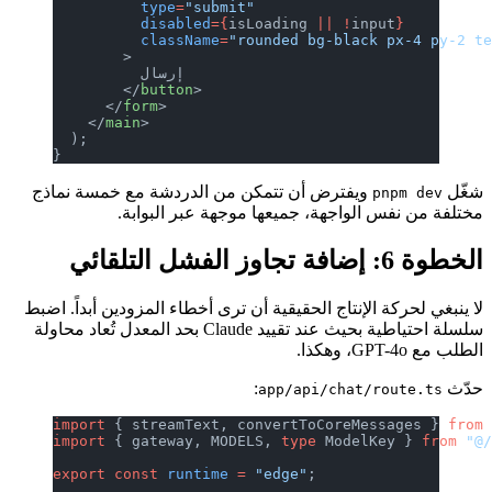
          type
=
"submit"
          disabled
={
isLoading 
||
 !
input
}
          className
=
"rounded bg-black px-4 py-2 t
        >
          إرسال
        </
button
>
      </
form
>
    </
main
>
  );
}
شغّل
ويفترض أن تتمكن من الدردشة مع خمسة نماذج
pnpm dev
مختلفة من نفس الواجهة، جميعها موجهة عبر البوابة.
الخطوة 6: إضافة تجاوز الفشل التلقائي
لا ينبغي لحركة الإنتاج الحقيقية أن ترى أخطاء المزودين أبداً. اضبط
سلسلة احتياطية بحيث عند تقييد Claude بحد المعدل تُعاد محاولة
الطلب مع GPT-4o، وهكذا.
حدّث
:
app/api/chat/route.ts
import
 { streamText, convertToCoreMessages } 
from
import
 { gateway, MODELS, 
type
 ModelKey } 
from
 "@
export
 const
 runtime
 =
 "edge"
;