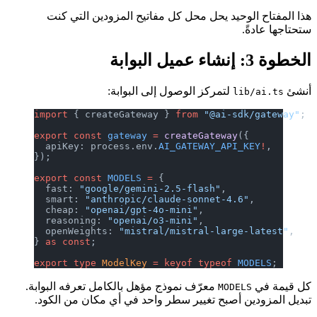
هذا المفتاح الوحيد يحل محل كل مفاتيح المزودين التي كنت
ستحتاجها عادةً.
الخطوة 3: إنشاء عميل البوابة
أنشئ
لتمركز الوصول إلى البوابة:
lib/ai.ts
import
 { createGateway } 
from
 "@ai-sdk/gateway"
;
export
 const
 gateway
 =
 createGateway
({
  apiKey: process.env.
AI_GATEWAY_API_KEY
!
,
});
export
 const
 MODELS
 =
 {
  fast: 
"google/gemini-2.5-flash"
,
  smart: 
"anthropic/claude-sonnet-4.6"
,
  cheap: 
"openai/gpt-4o-mini"
,
  reasoning: 
"openai/o3-mini"
,
  openWeights: 
"mistral/mistral-large-latest"
,
} 
as
 const
;
export
 type
 ModelKey
 =
 keyof
 typeof
 MODELS
;
كل قيمة في
معرّف نموذج مؤهل بالكامل تعرفه البوابة.
MODELS
تبديل المزودين أصبح تغيير سطر واحد في أي مكان من الكود.