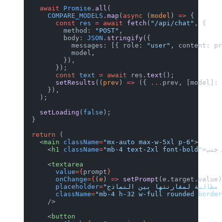
    await
 Promise
.
all
(
      COMPARE_MODELS
.
map
(
async
 (
model
) 
=>
 {
        const
 res
 =
 await
 fetch
(
"/api/chat"
, {
          method: 
"POST"
,
          body: 
JSON
.
stringify
({
            messages: [{ role: 
"user"
, content: p
            model,
          }),
        });
        const
 text
 =
 await
 res.
text
();
        setResults
((
prev
) 
=>
 ({ 
...
prev, [model]:
      }),
    );
    setLoading
(
false
);
  }
  return
 (
    <
main
 className
=
"mx-auto max-w-5xl p-6"
>
      <
h1
 className
=
"mb-4 text-2xl font-bold"
      <
textarea
        value
={
prompt
}
        onChange
={
(
e
) 
=>
 setPrompt
(e.target.value
        placeholder
=
        className
=
"mb-4 h-32 w-full rounded borde
      />
      <
button