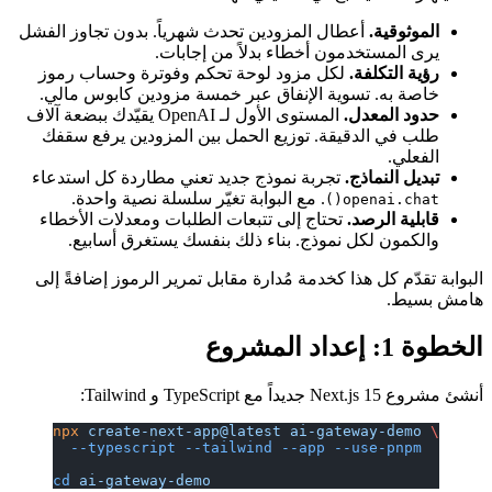
الموثوقية.
أعطال المزودين تحدث شهرياً. بدون تجاوز الفشل
يرى المستخدمون أخطاء بدلاً من إجابات.
رؤية التكلفة.
لكل مزود لوحة تحكم وفوترة وحساب رموز
خاصة به. تسوية الإنفاق عبر خمسة مزودين كابوس مالي.
حدود المعدل.
المستوى الأول لـ OpenAI يقيّدك ببضعة آلاف
طلب في الدقيقة. توزيع الحمل بين المزودين يرفع سقفك
الفعلي.
تبديل النماذج.
تجربة نموذج جديد تعني مطاردة كل استدعاء
. مع البوابة تغيّر سلسلة نصية واحدة.
openai.chat()
قابلية الرصد.
تحتاج إلى تتبعات الطلبات ومعدلات الأخطاء
والكمون لكل نموذج. بناء ذلك بنفسك يستغرق أسابيع.
البوابة تقدّم كل هذا كخدمة مُدارة مقابل تمرير الرموز إضافةً إلى
هامش بسيط.
الخطوة 1: إعداد المشروع
أنشئ مشروع Next.js 15 جديداً مع TypeScript و Tailwind:
npx
 create-next-app@latest
 ai-gateway-demo
 \
  --typescript
 --tailwind
 --app
 --use-pnpm
cd
 ai-gateway-demo