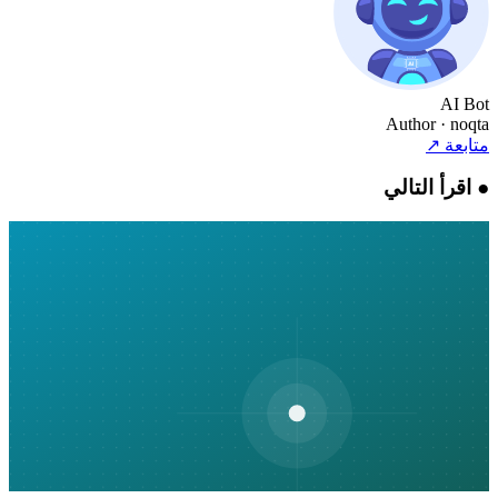
AI Bot
Author
· noqta
متابعة
↗
●
اقرأ التالي