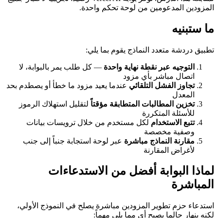
المزودين المدعومين من لوحة تحكم واحدة.
ما ستبنيه
تطبيق دردشة متعدد النماذج يقوم بما يلي:
التوجيه عبر نقطة نهاية واحدة
— كل طلب يمر بالبوابة، لا
اتصال مباشر بأي مزود
تجاوز الفشل التلقائي
عندما يعيد مزود ما خطأ أو يصطدم بحد
المعدل
تخزين المطالبات المتطابقة مؤقتاً
لتقليل استهلاك الرموز
للأسئلة المتكررة
تتبع الاستخدام
لكل مستخدم من خلال ترويسات بيانات
وصفية مخصصة
مقارنة النماذج مباشرة
عبر لوحة استجابة جنباً إلى جنب
لأغراض المقارنة
لماذا البوابة أفضل من الاستدعاءات
المباشرة
استدعاء حزم تطوير المزودين مباشرة يصلح في النموذج الأولي،
لكنه ينهار حالما يصبح أي مما يلي مهماً: