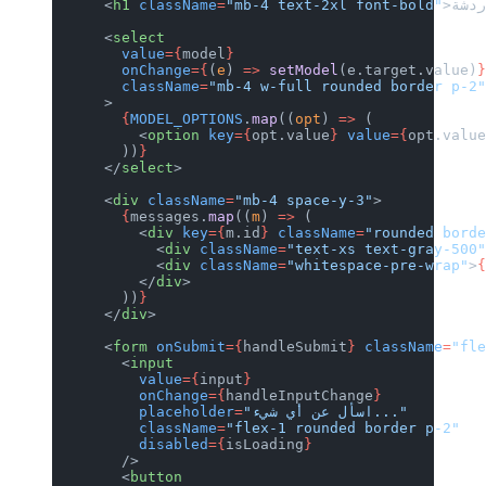
      <
h1
 className
=
"mb-4 text-2xl font-bold"
      <
select
        value
={
model
}
        onChange
={
(
e
) 
=>
 setModel
(e.target.value)
        className
=
"mb-4 w-full rounded border p-2
      >
        {
MODEL_OPTIONS
.
map
((
opt
) 
=>
 (
          <
option
 key
={
opt.value
}
 value
={
opt.valu
        ))
}
      </
select
>
      <
div
 className
=
"mb-4 space-y-3"
>
        {
messages.
map
((
m
) 
=>
 (
          <
div
 key
={
m.id
}
 className
=
"rounded bord
            <
div
 className
=
"text-xs text-gray-500
            <
div
 className
=
"whitespace-pre-wrap"
>
          </
div
>
        ))
}
      </
div
>
      <
form
 onSubmit
={
handleSubmit
}
 className
=
"fl
        <
input
          value
={
input
}
          onChange
={
handleInputChange
}
"اسأل عن أي شيء..."
=
          placeholder
          className
=
"flex-1 rounded border p-2"
          disabled
={
isLoading
}
        />
        <
button