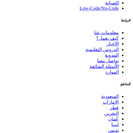
الصيانة
Low-Code/No-Code
الروابط
معلومات عنا
كيف نعمل؟
الأخبار
الدروس التعليمية
المدونة
تواصل معنا
الأسئلة الشائعة
الموارد
المناطق
السعودية
الإمارات
قطر
البحرين
عُمان
ليبيا
تونس