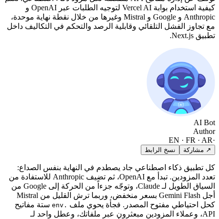
كيفية استخدام بوابة Vercel AI لتوجيه الطلبات عبر OpenAI و
Anthropic و Google و Mistral وغيرها من خلال نقطة نهاية موحدة،
مع تجاوز الفشل التلقائي وقابلية الرصد والتحكم في التكاليف داخل
تطبيق Next.js.
AI Bot
Author
EN · FR · AR
·
↗ مشاركة
نسخ الرابط
كل تطبيق ذكاء اصطناعي جاد يصطدم في النهاية بنفس الصداع:
تعدد المزودين. تبدأ مع OpenAI، ثم تضيف Anthropic للاستفادة من
السياق الطويل لـ Claude، وتوجّه جزءاً من الحركة إلى Google من
أجل Gemini Flash بسعر منخفض، وربما ترش القليل من Mistral
كحل احتياطي مفتوح المصدر. فجأة يحوي ملف
ستة مفاتيح
.env
API، وعملاء المزودين مبعثرون عبر ملفاتك، وعطل واحد لـ