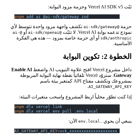
ثبّت Vercel AI SDK v5 وحزمة مزود البوابة:
pnpm
 add
 ai
 @ai-sdk/gateway
 zod
حزمة
تكشف واجهة مزود واحدة تتوسط لأي
@ai-sdk/gateway
نموذج تدعمه بوابة Vercel AI. لا تثبّت
أو
@ai-
@ai-sdk/openai
أو أي حزمة خاصة بمزود — هذه هي الفكرة
sdk/anthropic
الأساسية.
الخطوة 2: تكوين البوابة
داخل مشروع Vercel افتح علامة التبويب AI واضغط
Enable AI
Gateway
. ستزوّد Vercel تلقائياً نقطة نهاية البوابة المربوطة
بمشروعك وتكشف مفتاح API كمتغير بيئة باسم
.
AI_GATEWAY_API_KEY
إذا كنت تطوّر محلياً اربط المشروع واسحب متغيرات البيئة:
pnpm
 dlx
 vercel
 link
pnpm
 dlx
 vercel
 env
 pull
 .env.local
ينبغي أن يحوي
الآن:
.env.local
AI_GATEWAY_API_KEY
=
vck_xxxxxxxxxxxxxxxxxxxx