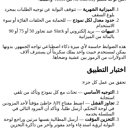
الميزانية الشهرية
— تتوقف البوابة عن توجيه الطلبات بمجرد
بلوغ السقف
حدود معدل لكل نموذج
— للحماية من الحلقات الفارّة أو سوء
الاستخدام
تنبيهات
— بريد إلكتروني أو Slack عند تجاوز 50 أو 75 أو 90
بالمائة من الميزانية
هذه الضوابط حاسمة لأي ميزة ذكاء اصطناعي تواجه الجمهور. بدونها
يمكن لمستخدم خبيث واحد يملك سكربتاً أن يستنزف آلاف
الدولارات من الرموز بين عشية وضحاها.
اختبار التطبيق
تحقق من عمل كل جزء:
التوجيه الأساسي
— تحدّث مع كل نموذج وتأكد من تلقي
استجابة
تجاوز الفشل
— اضبط مفتاح API خاطئ مؤقتاً لأحد المزودين
في لوحة التحكم، أرسل طلباً، وتأكد أن المزود التالي في
السلسلة يخدمه
التخزين المؤقت
— أرسل المطالبة نفسها مرتين وراجع لوحة
البوابة لرؤية استدعاء واحد مفوتر وآخر من ذاكرة التخزين