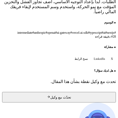
الطلبات. ابدأ بإعداد التوجيه الأساسي، أضف تجاوز الفشل والتخزين
المؤقت مع نمو الحركة، واستخدم وسم المستخدم لإبقاء فريقك
المالي راضياً.
●
الوسوم
intermediate
#
anthropic
#
openai
#
ai-gateway
#
vercel-ai-sdk
#
typescript
#
ai
#
nextjs
#
28 دقيقة قراءة
#
●
مشاركة
X
LinkedIn
نسخ الرابط
●
هل لديك سؤال؟
تحدث مع وكيل نقطة بشأن هذا المقال.
تحدّث مع وكيل