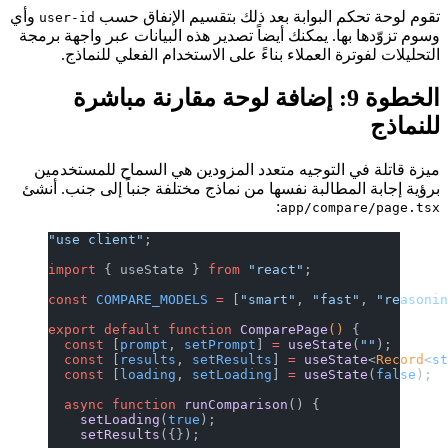
تقوم لوحة تحكم البوابة بعد ذلك بتقسيم الإنفاق حسب
وأي
user-id
وسوم تزوّدها بها. يمكنك أيضاً تصدير هذه البيانات عبر واجهة برمجة
التحليلات لفوترة العملاء بناءً على الاستخدام الفعلي للنماذج.
الخطوة 9: إضافة لوحة مقارنة مباشرة
للنماذج
ميزة قاتلة في التوجيه متعدد المزودين هي السماح للمستخدمين
برؤية إجابة المطالبة نفسها من نماذج مختلفة جنباً إلى جنب. أنشئ
:
app/compare/page.tsx
"use client"
;
import
 { useState } 
from
 "react"
;
const
 COMPARE_MODELS
 =
 [
"smart"
, 
"fast"
, 
"reasoni
export
 default
 function
 ComparePage
() 
{
  const
 [
prompt
, 
setPrompt
] 
=
 useState
(
""
);
  const
 [
results
, 
setResults
] 
=
 useState
<
Record
<
s
  const
 [
loading
, 
setLoading
] 
=
 useState
(
false
);
  async
 function
 runComparison
() {
    setLoading
(
true
);
    setResults
({});