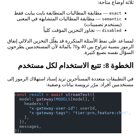
ثلاثة أوضاع متاحة:
— مطابقة المطالبات المتطابقة بايت ببايت فقط
exact
— مطابقة المطالبات المتشابهة في المعنى
semantic
(يستخدم تضمينات)
— تجاوز التخزين المؤقت كلياً
disabled
لمساعد على نمط الأسئلة المتكررة قد يقلّل التخزين الدلالي إنفاق
الرموز بنسبة تتراوح بين 40 و70 بالمائة لأن المستخدمين يطرحون
السؤال نفسه بصيغ كثيرة.
الخطوة 8: تتبع الاستخدام لكل مستخدم
في التطبيقات متعددة المستأجرين تريد إسناد استهلاك الرموز إلى
مستخدمين أفراد. مرّر ترويسة بيانات وصفية:
const
 result
 =
 await
 streamText
({
  model: 
gateway
(
MODELS
[model], {
    headers: {
      "x-gateway-user-id"
: userId,
      "x-gateway-tags"
: 
"tier:pro,feature:chat"
,
    },
  }),
  messages,
});