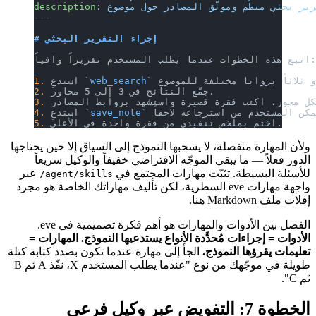
description
: 
---
# إجراء التقرير البحثي
`web_search`
 استدعِ 
1.
 جمّع النتائج في 3 إلى 5 محاور.
2.
3.
`save_note`
 استدعِ 
4.
 اختم بملخص تنفيذي من فقرة واحدة في الأعلى.
5.
ولأن المهارة منفصلة، لا يسحبها النموذج إلى السياق إلا حين يحتاجها
الدور فعلاً — ما يبقي الموجّه الافتراضي خفيفاً والوكيل سريعاً
للأسئلة البسيطة. تثبّت مهارات المجتمع في
عبر
agent/skills/
واجهة مهارات eve السطرية، لكن تأليف مهاراتك الخاصة هو مجرد
إفلات ملف Markdown هنا.
الفصل بين الأدوات والمهارات هو أهم فكرة تصميمية في eve.
الأدوات = إجراءات مُحدَّدة الأنواع يستدعيها النموذج. المهارات =
تعليمات يقرؤها النموذج.
الجأ إلى مهارة عندما تكون بصدد كتابة كتلة
طويلة في موجّهك من نوع "عندما يطلب المستخدم X، نفّذ A ثم B
ثم C".
الخطوة 7: التفويض عبر وكيل فرعي