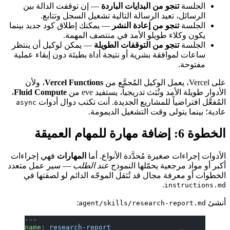
الجلسة
تنجو من البدايات الباردة
— إن توقفت الدالة بين
الرسائل، تعيد الرسالة التالية تشغيل السجل وتتابع.
الجلسة
تنجو من إعادة النشر
— يمكنك إطلاق كود جديد بينما
يكون وكلاء طويلو الأمد في منتصف المهمة.
الجلسة
تنجو من التوقفات الطويلة
— يمكن لوكيل أن ينتظر
ساعات لموافقة بشرية أو نتيجة أداة بطيئة دون إبقاء عملية
مفتوحة.
على Vercel، يعمل الوكيل المُجمَّع من
Vercel Functions
، ولأن
الأدوار طويلة الأمد وتُبَث تدريجياً، يستفيد eve من
Fluid Compute
،
المُفعَّل افتراضياً للمشاريع الجديدة. أنت تكتب دوال أدوات
async
عادية؛ بينما يتولى وقت التشغيل الديمومة.
الخطوة 6: إضافة مهارة للمهام العميقة
الأدوات إجراءات صغيرة مُحدَّدة الأنواع. أما
المهارات
فهي إجراءات
أكبر أو مواد مرجعية يحمّلها النموذج
عند الطلب
— سير عمل متعدد
الخطوات أو معرفة مجال قد تُثقل الموجّه الدائم لو لصقتها في
.
instructions.md
أنشئ
:
agent/skills/research-report.md
---
name
: 
research-report