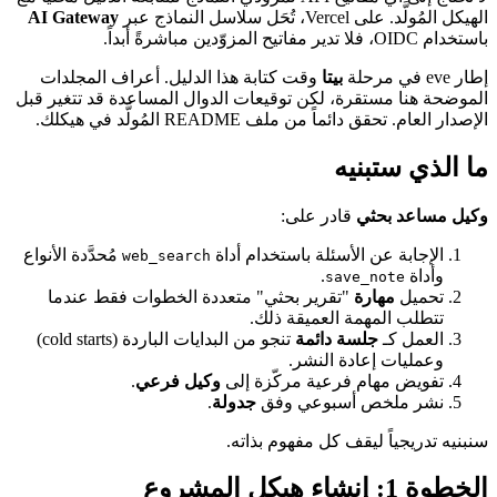
الهيكل المُولَّد. على Vercel، تُحَل سلاسل النماذج عبر
AI Gateway
باستخدام OIDC، فلا تدير مفاتيح المزوّدين مباشرةً أبداً.
إطار eve في مرحلة
بيتا
وقت كتابة هذا الدليل. أعراف المجلدات
الموضحة هنا مستقرة، لكن توقيعات الدوال المساعدة قد تتغير قبل
الإصدار العام. تحقق دائماً من ملف README المُولَّد في هيكلك.
ما الذي ستبنيه
وكيل مساعد بحثي
قادر على:
الإجابة عن الأسئلة باستخدام أداة
مُحدَّدة الأنواع
web_search
وأداة
.
save_note
تحميل
مهارة
"تقرير بحثي" متعددة الخطوات فقط عندما
تتطلب المهمة العميقة ذلك.
العمل كـ
جلسة دائمة
تنجو من البدايات الباردة (cold starts)
وعمليات إعادة النشر.
تفويض مهام فرعية مركّزة إلى
وكيل فرعي
.
نشر ملخص أسبوعي وفق
جدولة
.
سنبنيه تدريجياً ليقف كل مفهوم بذاته.
الخطوة 1: إنشاء هيكل المشروع