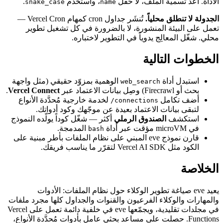
الأداة. أعد تسمية الملف، لا حقل
، واستخدم
.
snake_case
name
الجدولة لا تنطلق محلياً.
تُنشَر جداول cron كمهام Vercel Cron —
تعمل على البيئة المنشورة، لا بالضرورة في كل تشغيل تطوير
محلي. شغّل المعالِج يدوياً في التطوير لاختباره.
الخطوات التالية
استبدل أداة
الوهمية بمزوّد حقيقي (مثل واجهة
web_search
بحث أو Firecrawl) وصِل بيانات الاعتماد عبر
Vercel Connect
.
أضف تكامل
لخدمة خارجية مُحدَّدة الأنواع
connections/
لتبقى بيانات الاعتماد بعيدة عن موجّهك وكود أدواتك.
استكشف
الصندوق الرملي
أكثر — شغّل كوداً يولّده النموذج
في microVM مؤقت عبر أداة
المدمجة.
bash
قارن نموذج eve المبني على نظام الملفات بأطر مبنية على
الكود مثل Vercel AI SDK لتقرّر ما يناسب فريقك.
الخلاصة
يعيد eve صياغة تطوير الوكلاء حول نظام الملفات: الأدوات
والمهارات والوكلاء الفرعيون والقنوات والجداول كلها مجرد ملفات
في مجلدات تقليدية، ويجمّعها eve في خلفية دائمة تعمل على Vercel
Functions. حصلت على مساعد بحثي عامل بأدوات مُحدَّدة الأنواع،