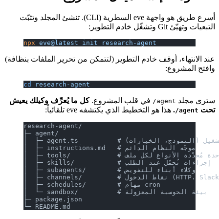
أسرع طريق هو واجهة eve السطرية (CLI). تنشئ المجلد وتثبّت
التبعيات وتهيّئ Git وتشغّل خادم التطوير:
npx
 eve@latest
 init
 research-agent
عند الانتهاء، أوقف خادم التطوير (لتتمكن من تحرير الملفات بنظافة)
وافتح المشروع:
cd
 research-agent
سترى مجلد
في قلب المشروع.
كل ما يُعرِّف وكيلك يعيش
agent/
تحت
.
هذا هو التخطيط الذي يكتشفه eve تلقائياً:
agent/
research-agent/
├─ agent/
   # إعدادات التشغيل (النموذج، الخيارات)
│  ├─ instructions.md   # موجّه النظام الدائم
        # أداة واحدة مُحدَّدة الأنواع لكل ملف
│  ├─ skills/           # إجراءات تُحمَّل عند الطلب
│  ├─ subagents/        # وكلاء أبناء للتفويض
   # نقاط الدخول (HTTP، Slack، ...)
│  ├─ schedules/        # مهام cron
│  └─ sandbox/          # بيئة الحوسبة المعزولة
├─ package.json
└─ README.md