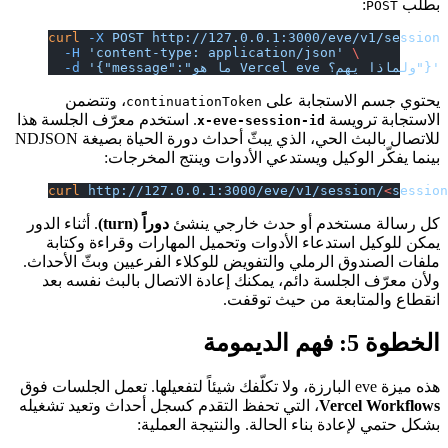
بطلب
:
POST
curl
 -X
 POST
 http://127.0.0.1:3000/eve/v1/session
  -H
 'content-type: application/json'
 \
 '{"message":"ما هو Vercel eve ولماذا يهم؟"}'
  -d
يحتوي جسم الاستجابة على
، وتتضمن
continuationToken
الاستجابة ترويسة
. استخدم معرّف الجلسة هذا
x-eve-session-id
للاتصال بالبث الحي، الذي يبثّ أحداث دورة الحياة بصيغة NDJSON
بينما يفكّر الوكيل ويستدعي الأدوات وينتج المخرجات:
curl
 http://127.0.0.1:3000/eve/v1/session/
<
sessio
كل رسالة مستخدم أو حدث خارجي ينشئ
دوراً (turn)
. أثناء الدور
يمكن للوكيل استدعاء الأدوات وتحميل المهارات وقراءة وكتابة
ملفات الصندوق الرملي والتفويض للوكلاء الفرعيين وبثّ الأحداث.
ولأن معرّف الجلسة دائم، يمكنك إعادة الاتصال بالبث نفسه بعد
انقطاع والمتابعة من حيث توقفت.
الخطوة 5: فهم الديمومة
هذه ميزة eve البارزة، ولا تكلّفك شيئاً لتفعيلها. تعمل الجلسات فوق
Vercel Workflows
، التي تحفظ التقدم كسجل أحداث وتعيد تشغيله
بشكل حتمي لإعادة بناء الحالة. والنتيجة العملية: