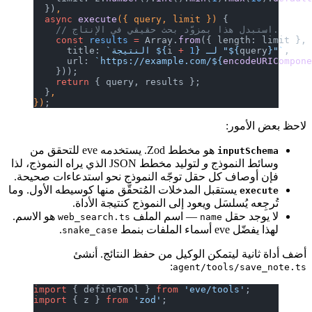
  })
,
  async
 execute
({ query, limit }) 
{
    // استبدل هذا بمزوّد بحث حقيقي في الإنتاج.
    const
 results
 =
 Array.
from
({ length: limit },
,
}"`
query
} لـ "${
 1
 +
i
`النتيجة ${
      title: 
      url: 
`https://example.com/${
encodeURICompon
    }));
    return
 { query, results };
  }
,
})
;
لاحظ بعض الأمور:
هو مخطط Zod. يستخدمه eve للتحقق من
inputSchema
وسائط النموذج
و
لتوليد مخطط JSON الذي يراه النموذج، لذا
فإن أوصاف كل حقل توجّه النموذج نحو استدعاءات صحيحة.
يستقبل المدخلات المُتحقَّق منها كوسيطه الأول. وما
execute
تُرجِعه يُسلسَل ويعود إلى النموذج كنتيجة الأداة.
لا يوجد حقل
— اسم الملف
هو الاسم.
web_search.ts
name
لهذا يفضّل eve أسماء الملفات بنمط
.
snake_case
أضف أداة ثانية ليتمكن الوكيل من حفظ النتائج. أنشئ
:
agent/tools/save_note.ts
import
 { defineTool } 
from
 'eve/tools'
;
import
 { z } 
from
 'zod'
;