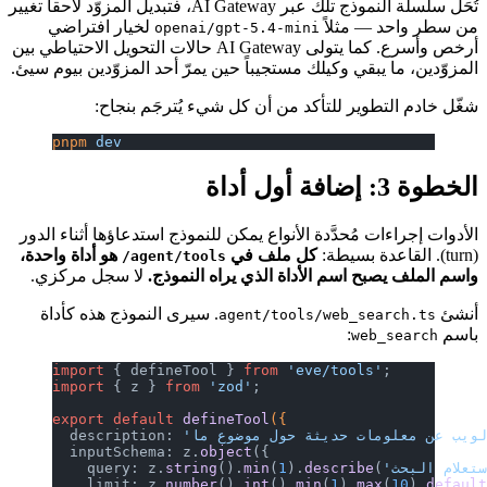
تُحَل سلسلة النموذج تلك عبر AI Gateway، فتبديل المزوّد لاحقاً تغيير
من سطر واحد — مثلاً
لخيار افتراضي
openai/gpt-5.4-mini
أرخص وأسرع. كما يتولى AI Gateway حالات التحويل الاحتياطي بين
المزوّدين، ما يبقي وكيلك مستجيباً حين يمرّ أحد المزوّدين بيوم سيئ.
شغّل خادم التطوير للتأكد من أن كل شيء يُترجَم بنجاح:
pnpm
 dev
الخطوة 3: إضافة أول أداة
الأدوات إجراءات مُحدَّدة الأنواع يمكن للنموذج استدعاؤها أثناء الدور
(turn). القاعدة بسيطة:
كل ملف في
هو أداة واحدة،
agent/tools/
واسم الملف يصبح اسم الأداة الذي يراه النموذج.
لا سجل مركزي.
أنشئ
. سيرى النموذج هذه كأداة
agent/tools/web_search.ts
باسم
:
web_search
import
 { defineTool } 
from
 'eve/tools'
;
import
 { z } 
from
 'zod'
;
export
 default
 defineTool
({
  description: 
  inputSchema: z.
object
({
    query: z.
string
().
min
(
1
).
describe
(
    limit: z.
number
().
int
().
min
(
1
).
max
(
10
).
defaul