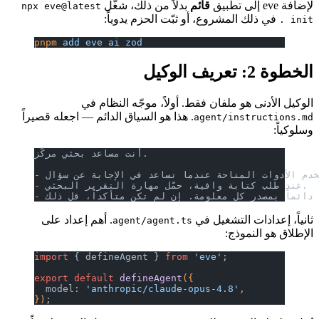
لإضافة eve إلى تطبيق
قائم
بدلاً من ذلك، شغّل
npx eve@latest
في ذلك المشروع، أو ثبّت الحزم يدوياً:
init .
pnpm
 add
 eve
 ai
 zod
الخطوة 2: تعريف الوكيل
الوكيل الأدنى هو ملفان فقط. أولاً، موجّه النظام في
. هذا هو السياق الدائم — اجعله قصيراً
agent/instructions.md
وسلوكياً:
أنت مساعد بحثي مركّز.
-
 عند طلب كتابة وافية، حمّل مهارة التقرير البحثي.
-
-
ثانياً، إعدادات التشغيل في
. أهم إعداد على
agent/agent.ts
الإطلاق هو النموذج:
import
 { defineAgent } 
from
 'eve'
;
export
 default
 defineAgent
({
  model: 
'anthropic/claude-opus-4.8'
,
})
;