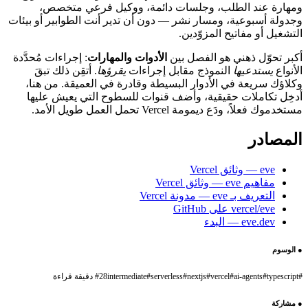
ومهارة عند الطلب، وجلسات دائمة، ووكيل فرعي متخصص،
وجدولة أسبوعية، ومسار نشر — دون أن تدير أنت الطوابير أو بيئات
التشغيل أو مفاتيح المزوّدين.
أكبر تحوّل ذهني هو الفصل بين
الأدوات والمهارات
: إجراءات مُحدَّدة
الأنواع
يستدعيها
النموذج مقابل إجراءات
يقرؤها
. أتقِن ذلك تبقَ
وكلاؤك سريعة في الأدوار البسيطة وقادرة في العميقة. من هنا،
أدخِل تكاملات حقيقية، وأضف قنوات للسطوح التي يعيش عليها
مستخدموك فعلاً، ودَع ديمومة Vercel تحمل العمل طويل الأمد.
المصادر
eve — وثائق Vercel
مفاهيم eve — وثائق Vercel
التعريف بـ eve — مدونة Vercel
vercel/eve على GitHub
eve.dev — البدء
●
الوسوم
#
typescript
#
ai-agents
#
vercel
#
nextjs
#
serverless
#
intermediate
28 دقيقة قراءة
#
●
مشاركة