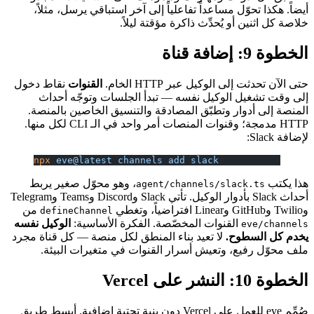
أيضاً. هكذا تحوّل مساعداً تفاعلياً إلى آخر استباقي يرسل، مثلاً،
خلاصة كل اثنين أو يُحدِّث ذاكرة مؤقتة ليلاً.
الخطوة 9: إضافة قناة
حتى الآن تحدثت إلى الوكيل عبر HTTP الخام.
القنوات
نقاط دخول
إلى وقت تشغيل الوكيل نفسه — تبدأ الجلسات وتوجّه أحداث
المنصة إلى أدوار وتطبّق المصادقة والتنسيق الخاصين بالمنصة.
HTTP مدمجة؛ وقنوات المنصات أمر واحد في الـ CLI لكل منها.
لإضافة Slack:
npx
 eve@latest
 channels
 add
 slack
هذا يكتب
، وهو محوّل صغير يربط
agent/channels/slack.ts
أحداث Slack بأدوار الوكيل. تأتي Slack وDiscord وTeams وTelegram
وTwilio وGitHub وLinear افتراضياً، وتغطي
من
defineChannel
القنوات المخصّصة. الفكرة الأساسية:
الوكيل نفسه
eve/channels
يخدم كل السطوح.
لا تعيد بناء المنطق لكل منصة — كل قناة مجرد
ملف محوّل رفيع، وتعيش أسرار القنوات في متغيرات البيئة.
الخطوة 10: النشر على Vercel
صُمِّم eve للعمل على Vercel دون بنية تحتية إضافية. أبسط طريق