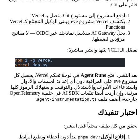
قائم على Git:
ادفع المشروع إلى مستودع Git متصل بـ Vercel.
يكتشف Vercel مشروع eve ويبني الوكيل المُجمَّع كـ Vercel
Functions.
يحلّ AI Gateway سلاسل نماذجك عبر OIDC — لا مفاتيح
مزوّدين لضبطها.
تفضّل الـ CLI؟ ثبّتها وانشر مباشرةً:
npm
 i
 -g
 vercel
vercel
 deploy
بعد النشر، افتح
Agent Runs
في لوحة تحكم Vercel. يحصل كل
مشروع eve على المراقبة دون أي إعداد: الجلسات والأدوار
واستدعاءات الأدوات والاستدلال والتوقيت واستهلاك الرموز كلها
مرئية. وإن أردت أيضاً تتبّعات AI SDK في خلفية OpenTelemetry
خارجية، أضف ملف
.
agent/instrumentation.ts
اختبار تنفيذك
تحقق من كل طبقة محلياً قبل النشر:
إقلاع الوكيل:
يبدأ دون أخطاء ويطبع الرابط
pnpm dev