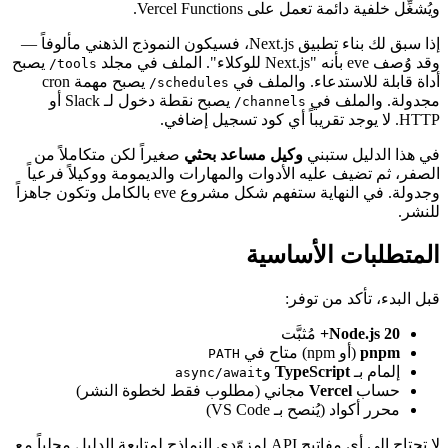
ويُشغِّل خلفية دائمة تعمل على Vercel Functions.
إذا سبق لك بناء تطبيق Next.js، فسيكون النموذج الذهني مألوفاً —
وقد وُصف eve بأنه "Next.js للوكلاء". الملف في مجلد
يصبح
tools/
أداة قابلة للاستدعاء. والملف في
يصبح مهمة cron
schedules/
مجدولة. والملف في
يصبح نقطة دخول لـ Slack أو
channels/
HTTP. لا يوجد تقريباً أي كود تسجيل إضافي.
في هذا الدليل ستبني
وكيل مساعد بحثي
صغيراً لكن متكاملاً من
الصفر، ثم تضيف عليه الأدوات والمهارات والديمومة ووكيلاً فرعياً
وجدولة. في النهاية ستفهم شكل مشروع eve بالكامل وتكون جاهزاً
للنشر.
المتطلبات الأساسية
قبل البدء، تأكد من توفر:
Node.js 20+
مُثبَّت
pnpm
(أو npm) متاح في
PATH
إلمام بـ
TypeScript
و
async/await
حساب
Vercel
مجاني (مطلوب فقط لخطوة النشر)
محرر أكواد (يُنصح بـ VS Code)
لا تحتاج إلى أي مفاتيح API لمزوّدي النماذج لمتابعة الدليل محلياً مع