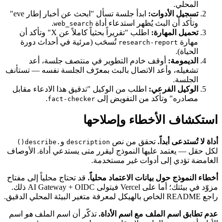
المحلي.
تسجيل الأدوات:
ابدأ جلسة تسأل "ابحث عن أخبار إطار eve"
وتأكد أن البث يُظهر استدعاء أداة
.
web_search
تحميل المهارة:
اطلب "تقريراً بحثياً كاملاً عن X" وتأكد أن
مهارة
تُسحَب (مرئية في أحداث دورة
research-report
الحياة).
الديمومة:
أوقف خادم التطوير في منتصف جلسة، أعد
تشغيله، وأعد الاتصال بالبث بمعرّف الجلسة نفسه — تستأنف
الجلسة.
الوكيل الفرعي:
اطلب من الوكيل "تدقيق هذا الادعاء مقابل
مصادره" وتأكد من التفويض إلى
.
fact-checker
استكشاف الأخطاء وإصلاحها
أداة لا تُستدعى أبداً.
تحقق من نص
و
.describe()
description
لكل حقل — يعتمد عليها النموذج ليقرر متى يستدعي أداة. الأوصاف
الغامضة تؤدي إلى أدوات غير مستخدمة.
أخطاء النموذج حول بيانات الاعتماد محلياً.
قد تحتاج محلياً إلى مفتاح
مزوّد في بيئتك؛ أما على Vercel فيتولى AI Gateway + OIDC ذلك.
راجع README الخاص بالهيكل لمعرفة متغير البيئة المحلي الدقيق.
عدم تطابق اسم الملف مع اسم الأداة.
تذكّر أن اسم الملف
هو
اسم