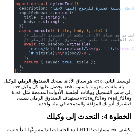
export
 default
 defineTool
({
  description: 
  inputSchema: z.
object
({
    title: z.
string
(),
    body: z.
string
(),
  })
,
  async
 execute
({ title, body }, ctx) 
{
    await
 ctx.sandbox.
writeFile
(
      `notes/${
title
.
replace
(
/
\s
+
/
g
, 
'-'
).
toLower
      `# ${
title
}
\n\n
${
body
}
\n
`
,
    );
    return
 { saved: 
true
, title };
  }
,
})
;
الوسيط الثاني،
، هو سياق الأداة. يمنحك
الصندوق الرملي
للوكيل
ctx
— بيئة ملفات معزولة بأسلوب bash يحصل عليها كل وكيل eve —
إلى جانب التسجيل وبيانات الجلسة. الأدوات المدمجة مثل
bash
و
و
تستهدف الصندوق الرملي نفسه،
write_file
read_file
فتشترك أدواتك المؤلَّفة والمدمجة في بيئة واحدة.
الخطوة 4: التحدث إلى وكيلك
يكشف eve مسارات HTTP لبدء الجلسات الدائمة وبثّها. ابدأ جلسة