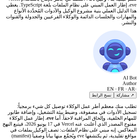
eve، إطار العمل المبني على نظام الملفات بلغة TypeScript. يغطي
هذا الدليل العملي بنية مشروع الوكيل والأدوات المُحدَّدة الأنواع
والمهارات والجلسات الدائمة والوكلاء الفرعيين والجدولة والقنوات
والنشر.
AI Bot
Author
EN · FR · AR
·
↗ مشاركة
نسخ الرابط
تطلب منك معظم أطر عمل الوكلاء توصيل كل شيء برمجياً:
تسجيل الأدوات في مصفوفة، وضبط بيئة التشغيل، وإضافة طابور
للمهام الخلفية، وإلحاق المراقبة لاحقاً. أما
eve
، إطار عمل الوكلاء
مفتوح المصدر الذي أعلنت عنه Vercel في 17 يونيو 2026، فيتبع النهج
المعاكس. إنه
مبني على نظام الملفات
: تصف الوكيل بملفات في
مواقع تقليدية، ثم يكتشفها eve ويُجمِّع منها بياناً وصفياً (manifest)