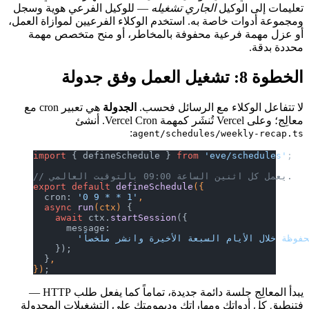
تعليمات إلى الوكيل
الجاري تشغيله
— للوكيل الفرعي هوية وسجل
ومجموعة أدوات خاصة به. استخدم الوكلاء الفرعيين لموازاة العمل،
أو عزل مهمة فرعية محفوفة بالمخاطر، أو منح متخصص مهمة
محددة بدقة.
الخطوة 8: تشغيل العمل وفق جدولة
لا تتفاعل الوكلاء مع الرسائل فحسب.
الجدولة
هي تعبير cron مع
معالِج؛ وعلى Vercel تُنشَر كمهمة Vercel Cron. أنشئ
:
agent/schedules/weekly-recap.ts
import
 { defineSchedule } 
from
 'eve/schedules'
;
// يعمل كل اثنين الساعة 09:00 بالتوقيت العالمي.
export
 default
 defineSchedule
({
  cron: 
'0 9 * * 1'
,
  async
 run
(ctx) 
{
    await
 ctx.
startSession
({
      message:
    });
  }
,
})
;
يبدأ المعالِج جلسة دائمة جديدة، تماماً كما يفعل طلب HTTP —
فتنطبق كل أدواتك ومهاراتك وديمومتك على التشغيلات المجدولة