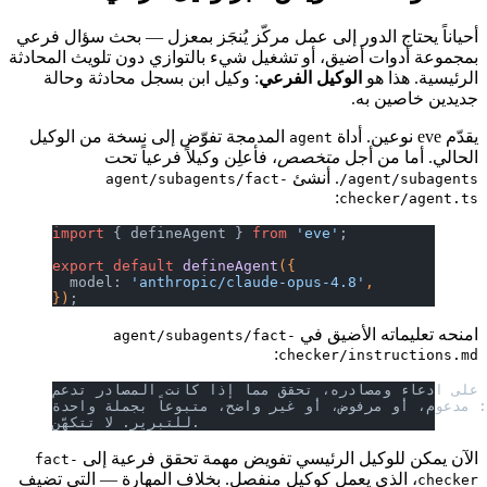
أحياناً يحتاج الدور إلى عمل مركّز يُنجَز بمعزل — بحث سؤال فرعي
بمجموعة أدوات أضيق، أو تشغيل شيء بالتوازي دون تلويث المحادثة
الرئيسية. هذا هو
الوكيل الفرعي
: وكيل ابن بسجل محادثة وحالة
جديدين خاصين به.
يقدّم eve نوعين. أداة
المدمجة تفوّض إلى نسخة من الوكيل
agent
الحالي. أما من أجل
متخصص
، فأعلِن وكيلاً فرعياً تحت
. أنشئ
agent/subagents/fact-
agent/subagents/
:
checker/agent.ts
import
 { defineAgent } 
from
 'eve'
;
export
 default
 defineAgent
({
  model: 
'anthropic/claude-opus-4.8'
,
})
;
امنحه تعليماته الأضيق في
agent/subagents/fact-
:
checker/instructions.md
 على ادعاء ومصادره، تحقق مما إذا كانت المصادر تدعم
: مدعوم، أو مرفوض، أو غير واضح، متبوعاً بجملة واحدة
للتبرير. لا تتكهّن.
الآن يمكن للوكيل الرئيسي تفويض مهمة تحقق فرعية إلى
fact-
، الذي يعمل كوكيل منفصل. بخلاف المهارة — التي تضيف
checker