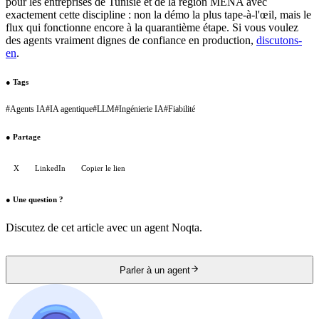
pour les entreprises de Tunisie et de la région MENA avec
exactement cette discipline : non la démo la plus tape-à-l'œil, mais le
flux qui fonctionne encore à la quarantième étape. Si vous voulez
des agents vraiment dignes de confiance en production,
discutons-
en
.
●
Tags
#
Agents IA
#
IA agentique
#
LLM
#
Ingénierie IA
#
Fiabilité
●
Partage
X
LinkedIn
Copier le lien
●
Une question ?
Discutez de cet article avec un agent Noqta.
Parler à un agent