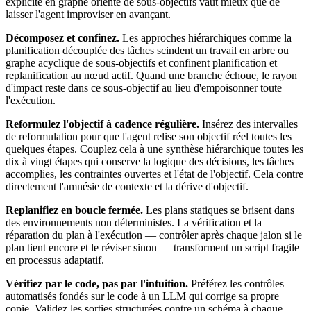
explicite en graphe orienté de sous-objectifs vaut mieux que de
laisser l'agent improviser en avançant.
Décomposez et confinez.
Les approches hiérarchiques comme la
planification découplée des tâches scindent un travail en arbre ou
graphe acyclique de sous-objectifs et confinent planification et
replanification au nœud actif. Quand une branche échoue, le rayon
d'impact reste dans ce sous-objectif au lieu d'empoisonner toute
l'exécution.
Reformulez l'objectif à cadence régulière.
Insérez des intervalles
de reformulation pour que l'agent relise son objectif réel toutes les
quelques étapes. Couplez cela à une synthèse hiérarchique toutes les
dix à vingt étapes qui conserve la logique des décisions, les tâches
accomplies, les contraintes ouvertes et l'état de l'objectif. Cela contre
directement l'amnésie de contexte et la dérive d'objectif.
Replanifiez en boucle fermée.
Les plans statiques se brisent dans
des environnements non déterministes. La vérification et la
réparation du plan à l'exécution — contrôler après chaque jalon si le
plan tient encore et le réviser sinon — transforment un script fragile
en processus adaptatif.
Vérifiez par le code, pas par l'intuition.
Préférez les contrôles
automatisés fondés sur le code à un LLM qui corrige sa propre
copie. Validez les sorties structurées contre un schéma à chaque