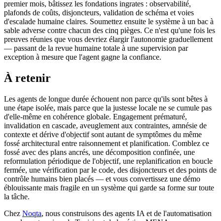
premier mois, bâtissez les fondations ingrates : observabilité,
plafonds de coûts, disjoncteurs, validation de schéma et voies
d'escalade humaine claires. Soumettez ensuite le système à un bac à
sable adverse contre chacun des cinq pièges. Ce n'est qu'une fois les
preuves réunies que vous devriez élargir l'autonomie graduellement
— passant de la revue humaine totale à une supervision par
exception à mesure que l'agent gagne la confiance.
À retenir
Les agents de longue durée échouent non parce qu'ils sont bêtes à
une étape isolée, mais parce que la justesse locale ne se cumule pas
d'elle-même en cohérence globale. Engagement prématuré,
invalidation en cascade, aveuglement aux contraintes, amnésie de
contexte et dérive d'objectif sont autant de symptômes du même
fossé architectural entre raisonnement et planification. Comblez ce
fossé avec des plans ancrés, une décomposition confinée, une
reformulation périodique de l'objectif, une replanification en boucle
fermée, une vérification par le code, des disjoncteurs et des points de
contrôle humains bien placés — et vous convertissez une démo
éblouissante mais fragile en un système qui garde sa forme sur toute
la tâche.
Chez
Noqta
, nous construisons des agents IA et de l'automatisation