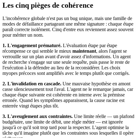
Les cinq pièges de cohérence
L'incohérence globale n'est pas un bug unique, mais une famille de
modes de défaillance partageant une même signature : chaque étape
paraît correcte isolément. Cinq d'entre eux reviennent assez souvent
pour mériter un nom.
1. L'engagement prématuré.
L'évaluation étape par étape
récompense ce qui semble le mieux
maintenant
, alors l'agent se
verrouille sur un plan avant d'avoir assez d'informations. Un agent
de recherche s'engage sur une seule requête, puis passe le reste de
l'exécution à la défendre au lieu de la reconsidérer. Les choix
myopes précoces sont amplifiés avec le temps plutôt que corrigés.
2. L'invalidation en cascade.
Une mauvaise hypothèse en amont
casse silencieusement tout l'aval. L'agent ne le remarque jamais, car
chaque étape suivante est cohérente en interne avec la prémisse
erronée. Quand les symptômes apparaissent, la cause racine est
enterrée vingt étapes plus tôt.
3. L'aveuglement aux contraintes.
Une limite réelle — un plafond
budgétaire, une limite de débit, une règle métier — est ignorée
jusqu'à ce qu'il soit trop tard pour la respecter. L'agent optimise la
tâche qu'il imagine plutôt que les contraintes sous lesquelles il opère