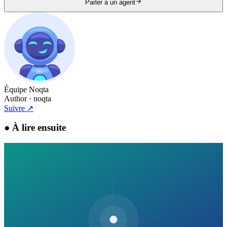
Parler à un agent
Équipe Noqta
Author
· noqta
Suivre
↗
●
À lire ensuite