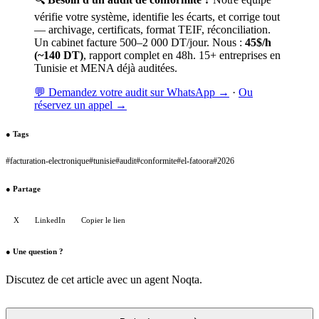
vérifie votre système, identifie les écarts, et corrige tout
— archivage, certificats, format TEIF, réconciliation.
Un cabinet facture 500–2 000 DT/jour. Nous :
45$/h
(~140 DT)
, rapport complet en 48h. 15+ entreprises en
Tunisie et MENA déjà auditées.
💬 Demandez votre audit sur WhatsApp →
·
Ou
réservez un appel →
●
Tags
#
facturation-electronique
#
tunisie
#
audit
#
conformite
#
el-fatoora
#
2026
●
Partage
X
LinkedIn
Copier le lien
●
Une question ?
Discutez de cet article avec un agent Noqta.