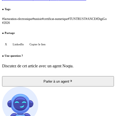
●
Tags
#
facturation-electronique
#
tunisie
#
certificat-numerique
#
TUNTRUST
#
ANCE
#
DigiGo
#
2026
●
Partage
X
LinkedIn
Copier le lien
●
Une question ?
Discutez de cet article avec un agent Noqta.
Parler à un agent