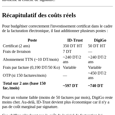
Récapitulatif des coûts réels
Pour budgétiser correctement l'investissement certificat dans le cadre
de la facturation électronique, il faut additionner plusieurs postes :
Poste
ID-Trust
DigiGo
Certificat (2 ans)
350 DT HT
50 DT HT
Frais de livraison
7 DT
—
~240 DT/2
~240 DT/2
Abonnement TTN (~10 DT/mois)
ans
ans
Frais par facture (0,190 DT/50 Ko)
Variable
Variable
~450 DT/2
OTP (si 150 factures/mois)
—
ans
Total sur 2 ans (base 150
~597 DT
~740 DT
fac./mois)
Pour un volume faible (moins de 50 factures par mois), DigiGo reste
moins cher. Au-delà, ID-Trust devient plus économique car il n'y a
pas de coût marginal par signature.