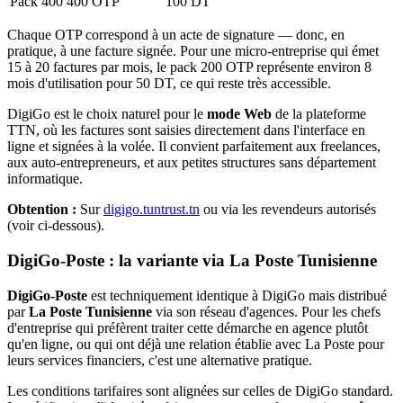
Pack 400
400 OTP
100 DT
Chaque OTP correspond à un acte de signature — donc, en
pratique, à une facture signée. Pour une micro-entreprise qui émet
15 à 20 factures par mois, le pack 200 OTP représente environ 8
mois d'utilisation pour 50 DT, ce qui reste très accessible.
DigiGo est le choix naturel pour le
mode Web
de la plateforme
TTN, où les factures sont saisies directement dans l'interface en
ligne et signées à la volée. Il convient parfaitement aux freelances,
aux auto-entrepreneurs, et aux petites structures sans département
informatique.
Obtention :
Sur
digigo.tuntrust.tn
ou via les revendeurs autorisés
(voir ci-dessous).
DigiGo-Poste : la variante via La Poste Tunisienne
DigiGo-Poste
est techniquement identique à DigiGo mais distribué
par
La Poste Tunisienne
via son réseau d'agences. Pour les chefs
d'entreprise qui préfèrent traiter cette démarche en agence plutôt
qu'en ligne, ou qui ont déjà une relation établie avec La Poste pour
leurs services financiers, c'est une alternative pratique.
Les conditions tarifaires sont alignées sur celles de DigiGo standard.