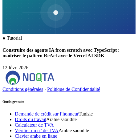
●
Tutorial
Construire des agents IA from scratch avec TypeScript :
maîtriser le pattern ReAct avec le Vercel AI SDK
12 févr. 2026
Conditions générales
·
Politique de Confidentialité
Outils gratuits
Demande de crédit sur l’honneur
Tunisie
Droits du travail
Arabie saoudite
Calculateur de TVA
Vérifier un n° de TVA
Arabie saoudite
Clavier arabe en ligne