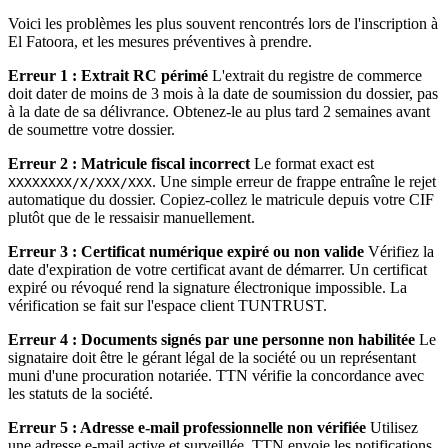
Voici les problèmes les plus souvent rencontrés lors de l'inscription à
El Fatoora, et les mesures préventives à prendre.
Erreur 1 : Extrait RC périmé
L'extrait du registre de commerce
doit dater de moins de 3 mois à la date de soumission du dossier, pas
à la date de sa délivrance. Obtenez-le au plus tard 2 semaines avant
de soumettre votre dossier.
Erreur 2 : Matricule fiscal incorrect
Le format exact est
. Une simple erreur de frappe entraîne le rejet
XXXXXXXX/X/XXX/XXX
automatique du dossier. Copiez-collez le matricule depuis votre CIF
plutôt que de le ressaisir manuellement.
Erreur 3 : Certificat numérique expiré ou non valide
Vérifiez la
date d'expiration de votre certificat avant de démarrer. Un certificat
expiré ou révoqué rend la signature électronique impossible. La
vérification se fait sur l'espace client TUNTRUST.
Erreur 4 : Documents signés par une personne non habilitée
Le
signataire doit être le gérant légal de la société ou un représentant
muni d'une procuration notariée. TTN vérifie la concordance avec
les statuts de la société.
Erreur 5 : Adresse e-mail professionnelle non vérifiée
Utilisez
une adresse e-mail active et surveillée. TTN envoie les notifications