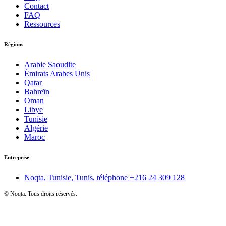
Contact
FAQ
Ressources
Régions
Arabie Saoudite
Émirats Arabes Unis
Qatar
Bahreïn
Oman
Libye
Tunisie
Algérie
Maroc
Entreprise
Noqta, Tunisie, Tunis, téléphone
+216 24 309 128
©
Noqta. Tous droits réservés.