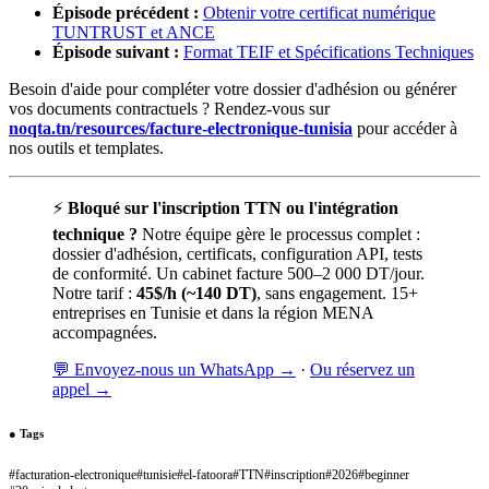
Épisode précédent :
Obtenir votre certificat numérique
TUNTRUST et ANCE
Épisode suivant :
Format TEIF et Spécifications Techniques
Besoin d'aide pour compléter votre dossier d'adhésion ou générer
vos documents contractuels ? Rendez-vous sur
noqta.tn/resources/facture-electronique-tunisia
pour accéder à
nos outils et templates.
⚡
Bloqué sur l'inscription TTN ou l'intégration
technique ?
Notre équipe gère le processus complet :
dossier d'adhésion, certificats, configuration API, tests
de conformité. Un cabinet facture 500–2 000 DT/jour.
Notre tarif :
45$/h (~140 DT)
, sans engagement. 15+
entreprises en Tunisie et dans la région MENA
accompagnées.
💬 Envoyez-nous un WhatsApp →
·
Ou réservez un
appel →
●
Tags
#
facturation-electronique
#
tunisie
#
el-fatoora
#
TTN
#
inscription
#
2026
#
beginner