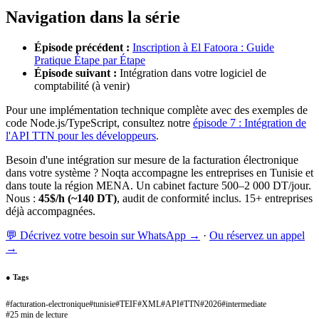
Navigation dans la série
Épisode précédent :
Inscription à El Fatoora : Guide
Pratique Étape par Étape
Épisode suivant :
Intégration dans votre logiciel de
comptabilité (à venir)
Pour une implémentation technique complète avec des exemples de
code Node.js/TypeScript, consultez notre
épisode 7 : Intégration de
l'API TTN pour les développeurs
.
Besoin d'une intégration sur mesure de la facturation électronique
dans votre système ? Noqta accompagne les entreprises en Tunisie et
dans toute la région MENA. Un cabinet facture 500–2 000 DT/jour.
Nous :
45$/h (~140 DT)
, audit de conformité inclus. 15+ entreprises
déjà accompagnées.
💬 Décrivez votre besoin sur WhatsApp →
·
Ou réservez un appel
→
●
Tags
#
facturation-electronique
#
tunisie
#
TEIF
#
XML
#
API
#
TTN
#
2026
#
intermediate
#
25 min de lecture