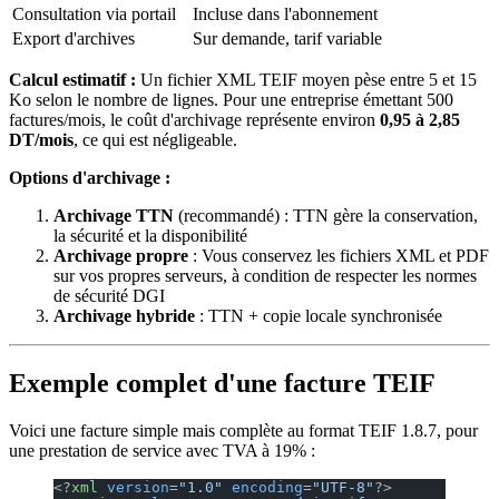
Consultation via portail
Incluse dans l'abonnement
Export d'archives
Sur demande, tarif variable
Calcul estimatif :
Un fichier XML TEIF moyen pèse entre 5 et 15
Ko selon le nombre de lignes. Pour une entreprise émettant 500
factures/mois, le coût d'archivage représente environ
0,95 à 2,85
DT/mois
, ce qui est négligeable.
Options d'archivage :
Archivage TTN
(recommandé) : TTN gère la conservation,
la sécurité et la disponibilité
Archivage propre
: Vous conservez les fichiers XML et PDF
sur vos propres serveurs, à condition de respecter les normes
de sécurité DGI
Archivage hybride
: TTN + copie locale synchronisée
Exemple complet d'une facture TEIF
Voici une facture simple mais complète au format TEIF 1.8.7, pour
une prestation de service avec TVA à 19% :
<?
xml
 version
=
"1.0"
 encoding
=
"UTF-8"
?>