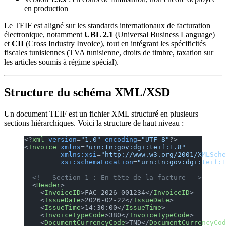
en production
Le TEIF est aligné sur les standards internationaux de facturation
électronique, notamment
UBL 2.1
(Universal Business Language)
et
CII
(Cross Industry Invoice), tout en intégrant les spécificités
fiscales tunisiennes (TVA tunisienne, droits de timbre, taxation sur
les articles soumis à régime spécial).
Structure du schéma XML/XSD
Un document TEIF est un fichier XML structuré en plusieurs
sections hiérarchiques. Voici la structure de haut niveau :
<?
xml
 version
=
"1.0"
 encoding
=
"UTF-8"
?>
<
Invoice
 xmlns
=
"urn:tn:gov:dgi:teif:1.8"
         xmlns:xsi
=
"http://www.w3.org/2001/XMLSch
         xsi:schemaLocation
=
"urn:tn:gov:dgi:teif:1
  <!-- Section 1 : En-tête de la facture -->
  <
Header
>
    <
InvoiceID
>FAC-2026-001234</
InvoiceID
>
    <
IssueDate
>2026-02-22</
IssueDate
>
    <
IssueTime
>14:30:00</
IssueTime
>
    <
InvoiceTypeCode
>380</
InvoiceTypeCode
>
    <
DocumentCurrencyCode
>TND</
DocumentCurrencyCod