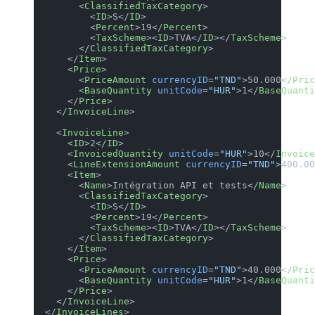
        <
ClassifiedTaxCategory
>
          <
ID
>S</
ID
>
          <
Percent
>19</
Percent
>
          <
TaxScheme
><
ID
>TVA</
ID
></
TaxScheme
>
        </
ClassifiedTaxCategory
>
      </
Item
>
      <
Price
>
        <
PriceAmount
 currencyID
=
"TND"
>50.000</
Pric
        <
BaseQuantity
 unitCode
=
"HUR"
>1</
BaseQuanti
      </
Price
>
    </
InvoiceLine
>
    <
InvoiceLine
>
      <
ID
>2</
ID
>
      <
InvoicedQuantity
 unitCode
=
"HUR"
>10</
Invoice
      <
LineExtensionAmount
 currencyID
=
"TND"
>400.00
      <
Item
>
        <
Name
>Intégration API et tests</
Name
>
        <
ClassifiedTaxCategory
>
          <
ID
>S</
ID
>
          <
Percent
>19</
Percent
>
          <
TaxScheme
><
ID
>TVA</
ID
></
TaxScheme
>
        </
ClassifiedTaxCategory
>
      </
Item
>
      <
Price
>
        <
PriceAmount
 currencyID
=
"TND"
>40.000</
Pric
        <
BaseQuantity
 unitCode
=
"HUR"
>1</
BaseQuanti
      </
Price
>
    </
InvoiceLine
>
  </
InvoiceLines
>