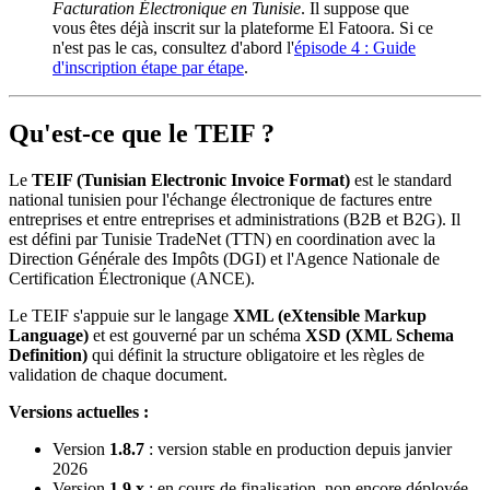
Facturation Électronique en Tunisie
. Il suppose que
vous êtes déjà inscrit sur la plateforme El Fatoora. Si ce
n'est pas le cas, consultez d'abord l'
épisode 4 : Guide
d'inscription étape par étape
.
Qu'est-ce que le TEIF ?
Le
TEIF (Tunisian Electronic Invoice Format)
est le standard
national tunisien pour l'échange électronique de factures entre
entreprises et entre entreprises et administrations (B2B et B2G). Il
est défini par Tunisie TradeNet (TTN) en coordination avec la
Direction Générale des Impôts (DGI) et l'Agence Nationale de
Certification Électronique (ANCE).
Le TEIF s'appuie sur le langage
XML (eXtensible Markup
Language)
et est gouverné par un schéma
XSD (XML Schema
Definition)
qui définit la structure obligatoire et les règles de
validation de chaque document.
Versions actuelles :
Version
1.8.7
: version stable en production depuis janvier
2026
Version
1.9.x
: en cours de finalisation, non encore déployée