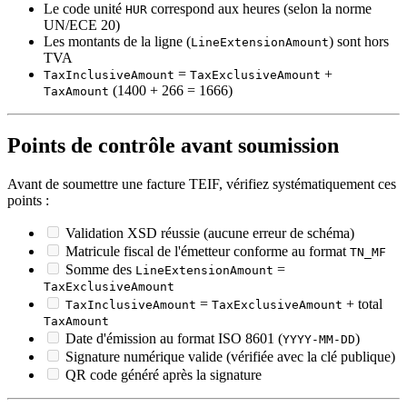
Le code unité
correspond aux heures (selon la norme
HUR
UN/ECE 20)
Les montants de la ligne (
) sont hors
LineExtensionAmount
TVA
=
+
TaxInclusiveAmount
TaxExclusiveAmount
(1400 + 266 = 1666)
TaxAmount
Points de contrôle avant soumission
Avant de soumettre une facture TEIF, vérifiez systématiquement ces
points :
Validation XSD réussie (aucune erreur de schéma)
Matricule fiscal de l'émetteur conforme au format
TN_MF
Somme des
=
LineExtensionAmount
TaxExclusiveAmount
=
+ total
TaxInclusiveAmount
TaxExclusiveAmount
TaxAmount
Date d'émission au format ISO 8601 (
)
YYYY-MM-DD
Signature numérique valide (vérifiée avec la clé publique)
QR code généré après la signature