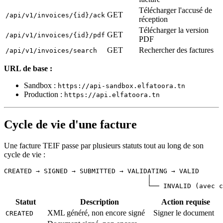
Télécharger l'accusé de
GET
/api/v1/invoices/{id}/ack
réception
Télécharger la version
GET
/api/v1/invoices/{id}/pdf
PDF
GET
Rechercher des factures
/api/v1/invoices/search
URL de base :
Sandbox :
https://api-sandbox.elfatoora.tn
Production :
https://api.elfatoora.tn
Cycle de vie d'une facture
Une facture TEIF passe par plusieurs statuts tout au long de son
cycle de vie :
CREATED → SIGNED → SUBMITTED → VALIDATING → VALID

                                    │

Statut
Description
Action requise
XML généré, non encore signé
Signer le document
CREATED