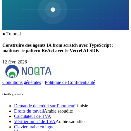
●
Tutorial
Construire des agents IA from scratch avec TypeScript :
maîtriser le pattern ReAct avec le Vercel AI SDK
12 févr. 2026
Conditions générales
·
Politique de Confidentialité
Outils gratuits
Demande de crédit sur l’honneur
Tunisie
Droits du travail
Arabie saoudite
Calculateur de TVA
Vérifier un n° de TVA
Arabie saoudite
Clavier arabe en ligne