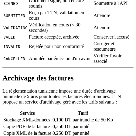
Document signé, non encore
Soumettre à l'API
SIGNED
soumis
Reçu par TTN, validation en
Attendre
SUBMITTED
cours
Vérification en cours (< 30
Attendre
VALIDATING
secondes)
Facture acceptée, archivée
Conserver l'accusé
VALID
Corriger et
Rejetée pour non-conformité
INVALID
resoumettre
Vérifier l'avoir
Annulée par émission d'un avoir
CANCELLED
associé
Archivage des factures
La réglementation tunisienne impose une durée d'archivage
minimale de
5 ans
pour toutes les factures électroniques. TTN
propose un service d'archivage géré avec les tarifs suivants :
Service
Tarif
Stockage XML/données
0,190 DT par tranche de 50 Ko
Copie PDF de la facture
0,250 DT par unité
Copie XML de la facture
0,250 DT par unité