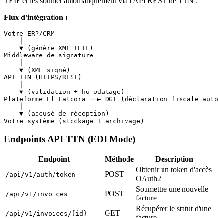
TEIF et les soumet automatiquement via l'API REST de TTN :
Flux d'intégration :
Votre ERP/CRM

    │

    ▼ (génère XML TEIF)

Middleware de signature

    │

    ▼ (XML signé)

API TTN (HTTPS/REST)

    │

    ▼ (validation + horodatage)

Plateforme El Fatoora ──► DGI (déclaration fiscale auto
    │

    ▼ (accusé de réception)

Endpoints API TTN (EDI Mode)
Endpoint
Méthode
Description
Obtenir un token d'accès
POST
/api/v1/auth/token
OAuth2
Soumettre une nouvelle
POST
/api/v1/invoices
facture
Récupérer le statut d'une
GET
/api/v1/invoices/{id}
facture