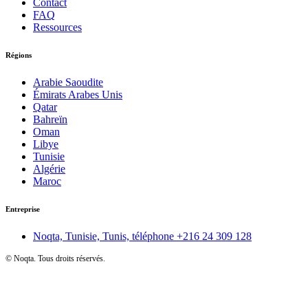
Contact
FAQ
Ressources
Régions
Arabie Saoudite
Émirats Arabes Unis
Qatar
Bahreïn
Oman
Libye
Tunisie
Algérie
Maroc
Entreprise
Noqta, Tunisie, Tunis, téléphone
+216 24 309 128
©
Noqta. Tous droits réservés.