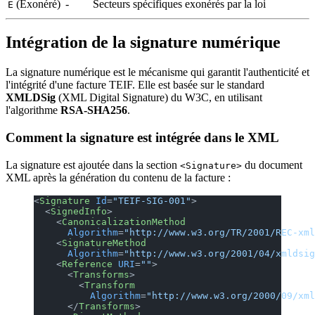
(Exonéré)
-
Secteurs spécifiques exonérés par la loi
E
Intégration de la signature numérique
La signature numérique est le mécanisme qui garantit l'authenticité et
l'intégrité d'une facture TEIF. Elle est basée sur le standard
XMLDSig
(XML Digital Signature) du W3C, en utilisant
l'algorithme
RSA-SHA256
.
Comment la signature est intégrée dans le XML
La signature est ajoutée dans la section
du document
<Signature>
XML après la génération du contenu de la facture :
<
Signature
 Id
=
"TEIF-SIG-001"
>
  <
SignedInfo
>
    <
CanonicalizationMethod
      Algorithm
=
"http://www.w3.org/TR/2001/REC-xml
    <
SignatureMethod
      Algorithm
=
"http://www.w3.org/2001/04/xmldsig
    <
Reference
 URI
=
""
>
      <
Transforms
>
        <
Transform
          Algorithm
=
"http://www.w3.org/2000/09/xm
      </
Transforms
>