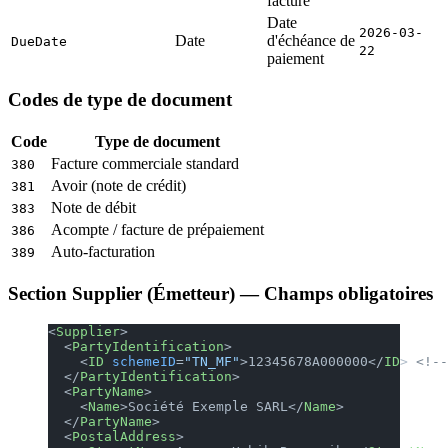
facture
Date
2026-03-
Date
d'échéance de
DueDate
22
paiement
Codes de type de document
Code
Type de document
Facture commerciale standard
380
Avoir (note de crédit)
381
Note de débit
383
Acompte / facture de prépaiement
386
Auto-facturation
389
Section Supplier (Émetteur) — Champs obligatoires
<
Supplier
>
  <
PartyIdentification
>
    <
ID
 schemeID
=
"TN_MF"
>12345678A000000</
ID
> 
<!--
  </
PartyIdentification
>
  <
PartyName
>
    <
Name
>Société Exemple SARL</
Name
>
  </
PartyName
>
  <
PostalAddress
>