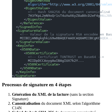
      <
DigestMethod
        Algorithm
=
"http://www.w3.org/2001/04/xmlen
      <
DigestValue
>
        <!-- Hash SHA256 du document canonicalisé 
        7H3fKpL2mN9oQr1sT4uVwX6yZ8aB0cD2eF4gH6iJ8k
      </
DigestValue
>
    </
Reference
>
  </
SignedInfo
>
  <
SignatureValue
>
    <!-- Valeur de la signature RSA encodée en Bas
    MIIBIjANBgkqhkiG9w0BAQEFAAOCAQ8AMIIBCgKCAQEA..
  </
SignatureValue
>
  <
KeyInfo
>
    <
X509Data
>
      <
X509Certificate
>
        <!-- Certificat TUNTRUST en Base64 -->
        MIIDpDCCAoygAwIBAgIUX7k2Y...
      </
X509Certificate
>
    </
X509Data
>
  </
KeyInfo
>
</
Signature
>
Processus de signature en 4 étapes
Génération du XML de la facture
(sans la section
Signature)
Canonicalisation
du document XML selon l'algorithme
C14N