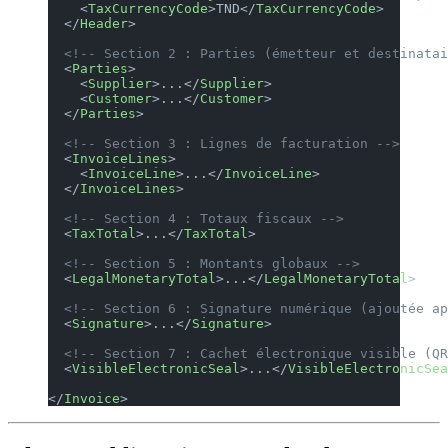
    <
TaxCurrencyCode
>TND</
TaxCurrencyCode
>
  </
Header
>
  <!-- Section 2 : Parties (émetteur et destinatai
  <
Parties
>
    <
Supplier
>...</
Supplier
>
    <
Customer
>...</
Customer
>
  </
Parties
>
  <!-- Section 3 : Lignes de facturation -->
  <
InvoiceLines
>
    <
InvoiceLine
>...</
InvoiceLine
>
  </
InvoiceLines
>
  <!-- Section 4 : Totaux fiscaux -->
  <
TaxTotal
>...</
TaxTotal
>
  <!-- Section 5 : Montants globaux -->
  <
LegalMonetaryTotal
>...</
LegalMonetaryTotal
>
  <!-- Section 6 : Signature numérique (ajoutée ap
  <
Signature
>...</
Signature
>
  <!-- Section 7 : Cachet électronique visible (QR
  <
VisibleElectronicSeal
>...</
VisibleElectronicSea
</
Invoice
>