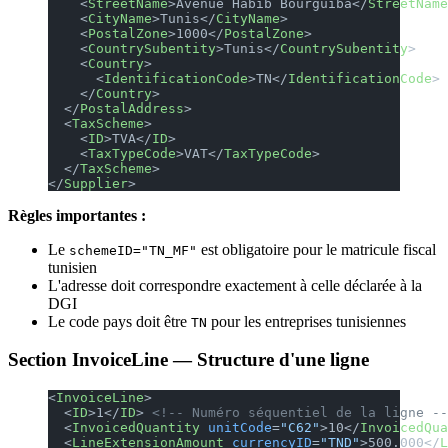
    <
StreetName
>Avenue Habib Bourguiba</
StreetName
    <
CityName
>Tunis</
CityName
>
    <
PostalZone
>1000</
PostalZone
>
    <
CountrySubentity
>Tunis</
CountrySubentity
>
    <
Country
>
      <
IdentificationCode
>TN</
IdentificationCode
>
    </
Country
>
  </
PostalAddress
>
  <
TaxScheme
>
    <
ID
>TVA</
ID
>
    <
TaxTypeCode
>VAT</
TaxTypeCode
>
  </
TaxScheme
>
</
Supplier
>
Règles importantes :
Le
est obligatoire pour le matricule fiscal
schemeID="TN_MF"
tunisien
L'adresse doit correspondre exactement à celle déclarée à la
DGI
Le code pays doit être
pour les entreprises tunisiennes
TN
Section InvoiceLine — Structure d'une ligne
<
InvoiceLine
>
  <
ID
>1</
ID
> 
<!-- Numéro séquentiel de la ligne --
  <
InvoicedQuantity
 unitCode
=
"C62"
>10</
InvoicedQua
  <
LineExtensionAmount
 currencyID
=
"TND"
>500.000</
L