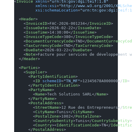
<
Invoice
 xmlns
=
"urn:tn:gov:dgi:teif:1.8"
         xmlns:xsi
=
"http://www.w3.org/2001/XMLSch
         xsi:schemaLocation
=
"urn:tn:gov:dgi:teif:1
  <
Header
>
    <
InvoiceID
>FAC-2026-001234</
InvoiceID
>
    <
IssueDate
>2026-02-22</
IssueDate
>
    <
IssueTime
>14:30:00</
IssueTime
>
    <
InvoiceTypeCode
>380</
InvoiceTypeCode
>
    <
DocumentCurrencyCode
>TND</
DocumentCurrencyCod
    <
TaxCurrencyCode
>TND</
TaxCurrencyCode
>
    <
DueDate
>2026-03-22</
DueDate
>
    <
Note
>Facture pour services de développement w
  </
Header
>
  <
Parties
>
    <
Supplier
>
      <
PartyIdentification
>
        <
ID
 schemeID
=
"TN_MF"
>12345678A000000</
ID
>
      </
PartyIdentification
>
      <
PartyName
>
        <
Name
>Tech Solutions SARL</
Name
>
      </
PartyName
>
      <
PostalAddress
>
        <
StreetName
>12 Rue des Entrepreneurs</
Stre
        <
CityName
>Tunis</
CityName
>
        <
PostalZone
>1002</
PostalZone
>
        <
CountrySubentity
>Tunis</
CountrySubentity
>
        <
Country
><
IdentificationCode
>TN</
Identific
      </
PostalAddress
>