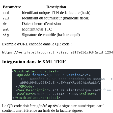
Paramètre
Description
Identifiant unique TTN de la facture (hash)
iid
Identifiant du fournisseur (matricule fiscal)
sid
Date et heure d'émission
dt
Montant total TTC
amt
Signature de contrôle (hash tronqué)
sig
Exemple d'URL encodée dans le QR code :
Intégration dans le XML TEIF
<
VisibleElectronicSeal
>
  <
QRCode
 format
=
"QR_CODE"
 version
=
"2"
>
    <!-- Données du QR code encodées en Base64 -->
    aHR0cHM6Ly92ZXJpZnkuZWxmYXRvb3JhLnRuL3Y/...
  </
QRCode
>
  <
SealDescription
>Facture électronique certifiée 
  <
SealDate
>2026-02-22T14:30:00</
SealDate
>
</
VisibleElectronicSeal
>
Le QR code doit être généré
après
la signature numérique, car il
contient une référence au hash de la facture signée.