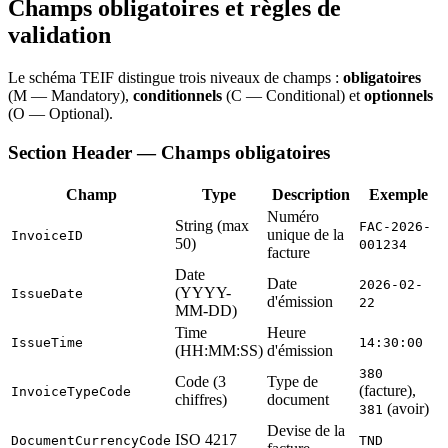
Champs obligatoires et règles de
validation
Le schéma TEIF distingue trois niveaux de champs :
obligatoires
(M — Mandatory),
conditionnels
(C — Conditional) et
optionnels
(O — Optional).
Section Header — Champs obligatoires
Champ
Type
Description
Exemple
Numéro
String (max
FAC-2026-
unique de la
InvoiceID
50)
001234
facture
Date
Date
2026-02-
(YYYY-
IssueDate
d'émission
22
MM-DD)
Time
Heure
IssueTime
14:30:00
(HH:MM:SS)
d'émission
380
Code (3
Type de
(facture),
InvoiceTypeCode
chiffres)
document
(avoir)
381
Devise de la
ISO 4217
DocumentCurrencyCode
TND