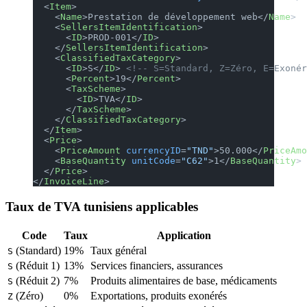
  <
Item
>
    <
Name
>Prestation de développement web</
Name
>
    <
SellersItemIdentification
>
      <
ID
>PROD-001</
ID
>
    </
SellersItemIdentification
>
    <
ClassifiedTaxCategory
>
      <
ID
>S</
ID
> 
<!-- S=Standard, Z=Zéro, E=Exonér
      <
Percent
>19</
Percent
>
      <
TaxScheme
>
        <
ID
>TVA</
ID
>
      </
TaxScheme
>
    </
ClassifiedTaxCategory
>
  </
Item
>
  <
Price
>
    <
PriceAmount
 currencyID
=
"TND"
>50.000</
PriceAmo
    <
BaseQuantity
 unitCode
=
"C62"
>1</
BaseQuantity
>
  </
Price
>
</
InvoiceLine
>
Taux de TVA tunisiens applicables
Code
Taux
Application
(Standard)
19%
Taux général
S
(Réduit 1)
13%
Services financiers, assurances
S
(Réduit 2)
7%
Produits alimentaires de base, médicaments
S
(Zéro)
0%
Exportations, produits exonérés
Z