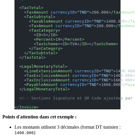
  <
TaxTotal
>
    <
TaxAmount
 currencyID
=
"TND"
>266.000</
TaxAmount
    <
TaxSubtotal
>
      <
TaxableAmount
 currencyID
=
"TND"
>1400.000</
Ta
      <
TaxAmount
 currencyID
=
"TND"
>266.000</
TaxAmou
      <
TaxCategory
>
        <
ID
>S</
ID
>
        <
Percent
>19</
Percent
>
        <
TaxScheme
><
ID
>TVA</
ID
></
TaxScheme
>
      </
TaxCategory
>
    </
TaxSubtotal
>
  </
TaxTotal
>
  <
LegalMonetaryTotal
>
    <
LineExtensionAmount
 currencyID
=
"TND"
>1400.000
    <
TaxExclusiveAmount
 currencyID
=
"TND"
>1400.000<
    <
TaxInclusiveAmount
 currencyID
=
"TND"
>1666.000<
    <
PayableAmount
 currencyID
=
"TND"
>1666.000</
Paya
  </
LegalMonetaryTotal
>
  <!-- Sections Signature et QR Code ajoutées par 
</
Invoice
>
Points d'attention dans cet exemple :
Les montants utilisent 3 décimales (format DT tunisien :
)
1400.000