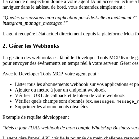
La capacité d'inspection donne à votre agent IA un accès en lecture à 
naviguer dans le tableau de bord, vous demandez simplement :
"Quelles permissions mon application possède-t-elle actuellement ?"
instagram_manage_messages ?"
L'agent récupère l'état actuel directement depuis la plateforme Meta f
2. Gérer les Webhooks
La gestion des webhooks est là où le Developer Tools MCP livre le 
pour envoyer des événements en temps réel à votre serveur. Gérer ce
Avec le Developer Tools MCP, votre agent peut :
Lister tous les abonnements webhook sur vos applications et pr
Ajouter ou mettre à jour un endpoint webhook
Vérifier l'URL de callback et le token de votre webhook
Vérifier quels champs sont abonnés (ex.
,
messages
message_r
Supprimer les abonnements obsolètes
Exemple de requête développeur :
"Mets à jour l'URL webhook de mon compte WhatsApp Business ver
L'agent gère l'appel API, vérifie la poignée de main challenge-response