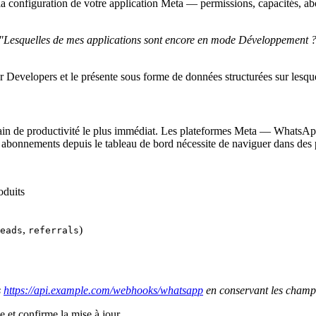
la configuration de votre application Meta — permissions, capacités, ab
"Lesquelles de mes applications sont encore en mode Développement 
or Developers et le présente sous forme de données structurées sur lesqu
gain de productivité le plus immédiat. Les plateformes Meta — WhatsA
s abonnements depuis le tableau de bord nécessite de naviguer dans de
oduits
,
)
eads
referrals
s
https://api.example.com/webhooks/whatsapp
en conservant les champs
 et confirme la mise à jour.