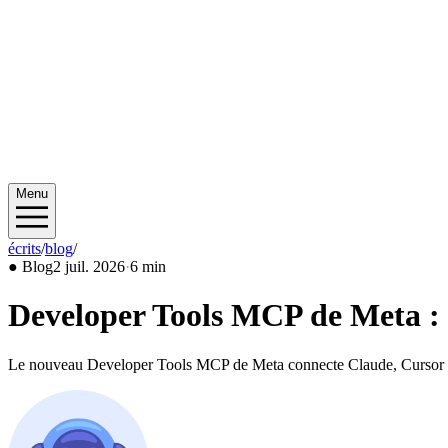
Menu
écrits
/
blog
/
2026/07
●
Blog
2 juil. 2026
·
6 min
Developer Tools MCP de Meta : 
Le nouveau Developer Tools MCP de Meta connecte Claude, Cursor et C