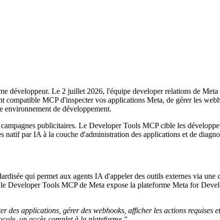
orme développeur. Le 2 juillet 2026, l'équipe developer relations de Met
 compatible MCP d'inspecter vos applications Meta, de gérer les webhoo
tre environnement de développement.
s campagnes publicitaires. Le Developer Tools MCP cible les développe
atif par IA à la couche d'administration des applications et de diagnos
isée qui permet aux agents IA d'appeler des outils externes via une c
ts, le Developer Tools MCP de Meta expose la plateforme Meta for Deve
er des applications, gérer des webhooks, afficher les actions requises
ole, un accès complet à la plateforme."