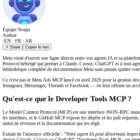
Équipe Noqta
Author
·
EN · FR · AR
↗ Share
Copier le lien
Meta vient d'ouvrir une ligne directe entre vos agents IA et sa platef
Protocol hébergé qui permet à Claude, Cursor, ChatGPT et à tout agent
bibliothèque complète de documentation Meta sans jamais quitter vo
Ce n'est pas le Meta Ads MCP lancé en avril 2026 pour la gestion de
Instagram, Messenger, Threads et Facebook — en leur offrant un accès n
Qu'est-ce que le Developer Tools MCP ?
Le Model Context Protocol (MCP) est une interface JSON-RPC standard
les timelines, et le GitHub MCP expose les dépôts et les pull reques
statut de révision et la documentation qui les régit.
Extrait de l'annonce officielle :
"Votre agent IA peut désormais inspect
depuis Claude, Cursor ou ChatGPT. Developer Tools MCP : un protoc