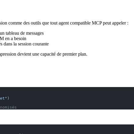
on comme des outils que tout agent compatible MCP peut appeler :
un tableau de messages
LM en a besoin
 dans la session courante
ression devient une capacité de premier plan.
et"
)
nomisés