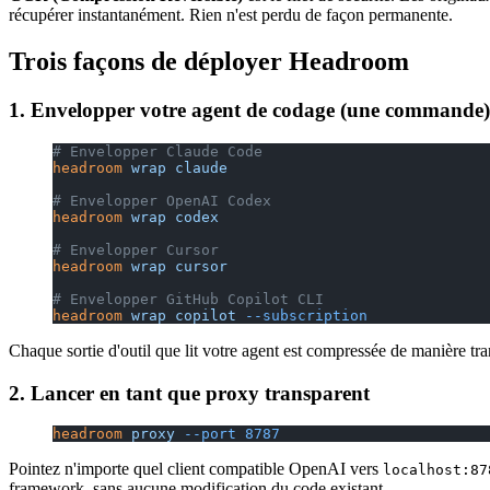
récupérer instantanément. Rien n'est perdu de façon permanente.
Trois façons de déployer Headroom
1. Envelopper votre agent de codage (une commande)
# Envelopper Claude Code
headroom
 wrap
 claude
# Envelopper OpenAI Codex
headroom
 wrap
 codex
# Envelopper Cursor
headroom
 wrap
 cursor
# Envelopper GitHub Copilot CLI
headroom
 wrap
 copilot
 --subscription
Chaque sortie d'outil que lit votre agent est compressée de manière t
2. Lancer en tant que proxy transparent
headroom
 proxy
 --port
 8787
Pointez n'importe quel client compatible OpenAI vers
localhost:87
framework, sans aucune modification du code existant.