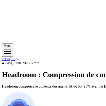
Menu
écrits
/
blog
/
2026/06
●
Blog
9 juin 2026
·
6 min
Headroom : Compression de co
Headroom compresse le contexte des agents IA de 60–95% avant le LL