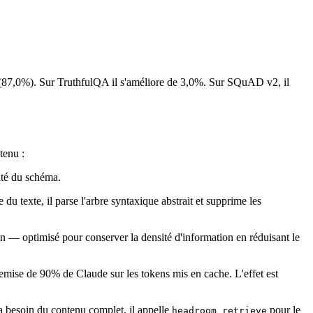
(87,0%). Sur TruthfulQA il s'améliore de 3,0%. Sur SQuAD v2, il
tenu :
rité du schéma.
 texte, il parse l'arbre syntaxique abstrait et supprime les
n — optimisé pour conserver la densité d'information en réduisant le
mise de 90% de Claude sur les tokens mis en cache. L'effet est
 a besoin du contenu complet, il appelle
pour le
headroom_retrieve