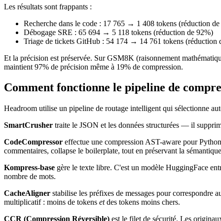
Les résultats sont frappants :
Recherche dans le code : 17 765 → 1 408 tokens (réduction d
Débogage SRE : 65 694 → 5 118 tokens (réduction de 92%)
Triage de tickets GitHub : 54 174 → 14 761 tokens (réduction
Et la précision est préservée. Sur GSM8K (raisonnement mathématiqu
maintient 97% de précision même à 19% de compression.
Comment fonctionne le pipeline de compre
Headroom utilise un pipeline de routage intelligent qui sélectionne a
SmartCrusher
traite le JSON et les données structurées — il supprime
CodeCompressor
effectue une compression AST-aware pour Python, Ja
commentaires, collapse le boilerplate, tout en préservant la sémantique
Kompress-base
gère le texte libre. C'est un modèle HuggingFace entr
nombre de mots.
CacheAligner
stabilise les préfixes de messages pour correspondre 
multiplicatif : moins de tokens
et
des tokens moins chers.
CCR (Compression Réversible)
est le filet de sécurité. Les origin