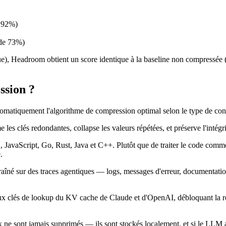
e 92%)
 de 73%)
e), Headroom obtient un score identique à la baseline non compressée 
ssion ?
utomatiquement l'algorithme de compression optimal selon le type de con
 les clés redondantes, collapse les valeurs répétées, et préserve l'intég
vaScript, Go, Rust, Java et C++. Plutôt que de traiter le code comme du
.
aîné sur des traces agentiques — logs, messages d'erreur, documentatio
aux clés de lookup du KV cache de Claude et d'OpenAI, débloquant la re
aux ne sont jamais supprimés — ils sont stockés localement, et si le LLM