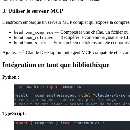
3. Utiliser le serveur MCP
Headroom embarque un serveur MCP complet qui expose la compressi
— Compresser une chaîne, un fichier ou 
headroom_compress
— Récupérer le contenu original si le L
headroom_retrieve
— Voir combien de tokens ont été économisés
headroom_stats
Ajoutez-le à Claude Desktop ou tout agent MCP-compatible et la comp
Intégration en tant que bibliothèque
Python :
from
 headroom 
import
 compress
result 
=
 compress(messages, 
model
=
"claude-3-5-sonn
# result.messages — compressé, prêt à envoyer
# result.tokens_saved — nombre exact de tokens éco
TypeScript :
import
 { compress } 
from
 'headroom-ai'
;