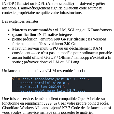
INPDP (Tunisie) ou PDPL (Arabie saoudite) — doivent y prêter
attention. L'auto-hébergement signifie qu'aucun code source ni
contexte propriétaire ne quitte votre infrastructure.
Les exigences réalistes :
Moteurs recommandés :
vLLM, SGLang ou KTransformers
quantification INT4 native
intégrée
pleine précision : environ
600 Go sur disque
; les versions
fortement quantifiées avoisinent 240 Go
il faut un serveur multi-GPU ou un déchargement RAM
conséquent — ce n'est pas un modèle pour ordinateur portable
aucun build officiel GGUF / Ollama / llama.cpp n'existait à la
sortie ; prévoyez donc vLLM ou SGLang
Un lancement minimal via vLLM ressemble à ceci :
vllm
 serve
 moonshotai/Kimi-K2.7-Code
 \
  --tensor-parallel-size
 8
 \
  --max-model-len
 262144
 \
  --served-model-name
 kimi-k2.7-code
Une fois en service, le même client compatible OpenAI ci-dessus
fonctionne en remplaçant
par votre propre point d'accès.
base_url
Cloudflare Workers AI a aussi ajouté K2.7 Code dès le lancement si
vous voulez un service managé sans posséder le matériel.