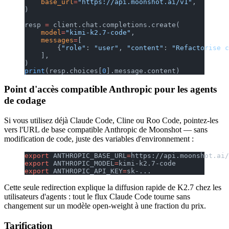
    base_url
=
"https://api.moonshot.ai/v1"
,
)
resp 
=
 client.chat.completions.create(
    model
=
"kimi-k2.7-code"
,
    messages
=
[
        {
"role"
: 
"user"
, 
"content"
: 
"Refactorise c
    ],
)
print
(resp.choices[
0
].message.content)
Point d'accès compatible Anthropic pour les agents
de codage
Si vous utilisez déjà Claude Code, Cline ou Roo Code, pointez-les
vers l'URL de base compatible Anthropic de Moonshot — sans
modification de code, juste des variables d'environnement :
export
 ANTHROPIC_BASE_URL
=
https://api.moonshot.ai/
export
 ANTHROPIC_MODEL
=
kimi-k2.7-code
export
 ANTHROPIC_API_KEY
=
sk-...
Cette seule redirection explique la diffusion rapide de K2.7 chez les
utilisateurs d'agents : tout le flux Claude Code tourne sans
changement sur un modèle open-weight à une fraction du prix.
Tarification