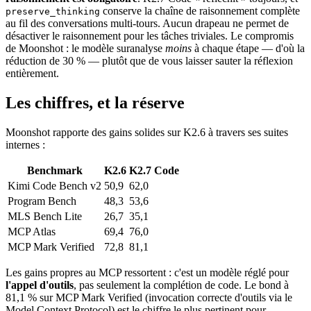
conserve la chaîne de raisonnement complète
preserve_thinking
au fil des conversations multi-tours. Aucun drapeau ne permet de
désactiver le raisonnement pour les tâches triviales. Le compromis
de Moonshot : le modèle suranalyse
moins
à chaque étape — d'où la
réduction de 30 % — plutôt que de vous laisser sauter la réflexion
entièrement.
Les chiffres, et la réserve
Moonshot rapporte des gains solides sur K2.6 à travers ses suites
internes :
Benchmark
K2.6
K2.7 Code
Kimi Code Bench v2
50,9
62,0
Program Bench
48,3
53,6
MLS Bench Lite
26,7
35,1
MCP Atlas
69,4
76,0
MCP Mark Verified
72,8
81,1
Les gains propres au MCP ressortent : c'est un modèle réglé pour
l'appel d'outils
, pas seulement la complétion de code. Le bond à
81,1 % sur MCP Mark Verified (invocation correcte d'outils via le
Model Context Protocol) est le chiffre le plus pertinent pour