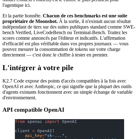
l'agentique ici.
Et la partie honnête.
Chacun de ces benchmarks est une suite
propriétaire de Moonshot.
À la sortie, il n'existait aucun résultat
indépendant de tiers sur des suites publiques standard comme SWE-
bench Verified, LiveCodeBench ou Terminal-Bench. Traitez les
scores comme annoncés par l'éditeur et indicatifs. L'affirmation
d'efficacité est plus vérifiable dans vos propres journaux — vous
pouvez mesurer la consommation de tokens sur votre charge
directement — c'est donc le chiffre à tester en premier.
L'intégrer à votre pile
K2.7 Code expose des points d'accès compatibles à la fois avec
OpenAI et avec Anthropic, ce qui signifie que la plupart des outils
d'agents existants fonctionnent avec un simple échange de variable
d'environnement.
API compatible OpenAI
from
 openai 
import
 OpenAI
client 
=
 OpenAI(
    api_key
=
"sk-..."
,