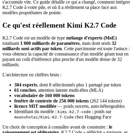
s'accumule vite. Ce guide détaille ce qui a changé, comment intégrer
K2.7 Code à votre pile, et où il a réellement sa place face aux
modèles propriétaires de pointe.
Ce qu'est réellement Kimi K2.7 Code
K2.7 Code est un modèle de type
mélange d'experts (MoE)
totalisant
1 000 milliards de paramètres
, mais dont seuls
32
milliards sont actifs par token
. Cette parcimonie est toute l'astuce :
vous obtenez la capacité de connaissance d'un modèle géant tout en
payant un coût d'inférence plus proche d'un modèle dense de 32
milliards.
L'architecture en chiffres bruts :
384 experts
, dont 8 sélectionnés plus 1 partagé par token
61 couches
, attention latente multi-têtes (MLA)
vocabulaire de 160 000 tokens
fenêtre de contexte de 256 000 tokens
(262 144 tokens)
licence MIT modifiée
— poids ouverts, auto-hébergeables
Identifiant du modèle :
; poids sur
kimi-k2.7-code
chez Hugging Face
moonshotai/Kimi-K2.7-Code
Un choix de conception à connaître avant de construire :
le
raisonnement est obligatoire
. K2.7 Code « réfléchit » toujours, et