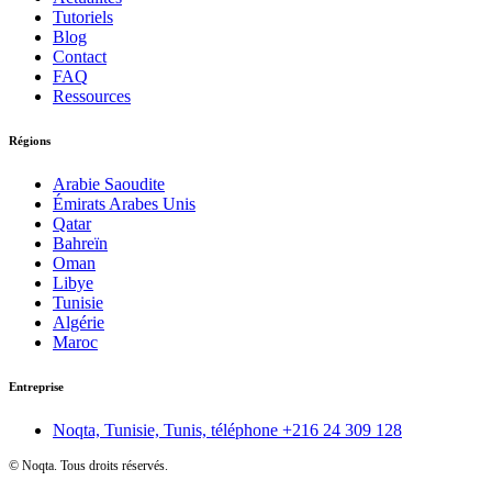
Tutoriels
Blog
Contact
FAQ
Ressources
Régions
Arabie Saoudite
Émirats Arabes Unis
Qatar
Bahreïn
Oman
Libye
Tunisie
Algérie
Maroc
Entreprise
Noqta, Tunisie, Tunis, téléphone
+216 24 309 128
©
Noqta. Tous droits réservés.