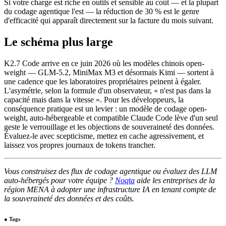
Si votre charge est riche en outils et sensible au coût — et la plupart
du codage agentique l'est — la réduction de 30 % est le genre
d'efficacité qui apparaît directement sur la facture du mois suivant.
Le schéma plus large
K2.7 Code arrive en ce juin 2026 où les modèles chinois open-
weight — GLM-5.2, MiniMax M3 et désormais Kimi — sortent à
une cadence que les laboratoires propriétaires peinent à égaler.
L'asymétrie, selon la formule d'un observateur, « n'est pas dans la
capacité mais dans la vitesse ». Pour les développeurs, la
conséquence pratique est un levier : un modèle de codage open-
weight, auto-hébergeable et compatible Claude Code lève d'un seul
geste le verrouillage et les objections de souveraineté des données.
Évaluez-le avec scepticisme, mettez en cache agressivement, et
laissez vos propres journaux de tokens trancher.
Vous construisez des flux de codage agentique ou évaluez des LLM
auto-hébergés pour votre équipe ?
Noqta
aide les entreprises de la
région MENA à adopter une infrastructure IA en tenant compte de
la souveraineté des données et des coûts.
●
Tags