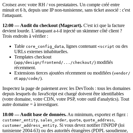
Croisez avec votre RH / vos prestataires. Un compte créé entre
minuit et 6 h, depuis une IP non-tunisienne, sans ticket associé : c'est
l'attaquant.
12:00 — Audit du checkout (Magecart).
C'est ici que la facture
devient lourde. L'attaquant a-t-il injecté un skimmer côté client ?
Trois endroits à vérifier :
Table
, lignes contenant
ou des
core_config_data
<script
URLs externes inhabituelles.
Templates checkout
(
) modifiés
app/design/frontend/.../checkout/
récemment.
Extensions tierces ajoutées récemment ou modifiées (
vendor/
et
).
app/code/
Inspectez la page de paiement avec les DevTools : tous les domaines
depuis lesquels du JavaScript est chargé doivent être identifiables
(votre domaine, votre CDN, votre PSP, votre outil d'analytics). Tout
autre domaine = à investiguer.
18:00 — Audit base de données.
Au minimum, exportez et figez :
,
,
,
,
customer_entity
sales_order
quote
quote_address
. Si vous devez notifier l'INPDP (loi
customer_address_entity
tunisienne 2004-63) ou des autorités étrangères (PDPL saoudienne,