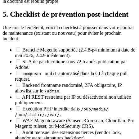
la doctrine est rebuild propre.
5. Checklist de prévention post-incident
Une fois le feu éteint, voici la checklist à pousser dans votre contrat
de maintenance (existant ou nouveau) pour éviter le prochain
incident.
Branche Magento supportée (2.4.8-p4 minimum à date de
mai 2026, 2.4.9 idéalement).
SLA de patch critique sous 72 h après publication par
Adobe.
automatisé dans la CI à chaque pull
composer audit
request.
Backend frontname randomisé, 2FA obligatoire, IP
allowlist sur le
.
/admin
API REST restreinte par IP ou désactivée si non utilisée
publiquement.
Exécution PHP interdite dans
,
/pub/media/
,
.
/pub/static/
/var/
WAF Magento-aware (Sansec eComscan, Cloudflare Pro
Magento ruleset, ou ModSecurity CRS).
Audit mensuel des extensions tierces (vendor lock,
abandonware, signatures backdoor).