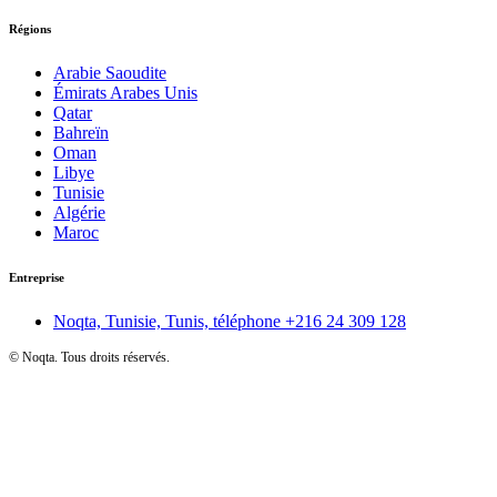
Régions
Arabie Saoudite
Émirats Arabes Unis
Qatar
Bahreïn
Oman
Libye
Tunisie
Algérie
Maroc
Entreprise
Noqta, Tunisie, Tunis, téléphone
+216 24 309 128
©
Noqta. Tous droits réservés.