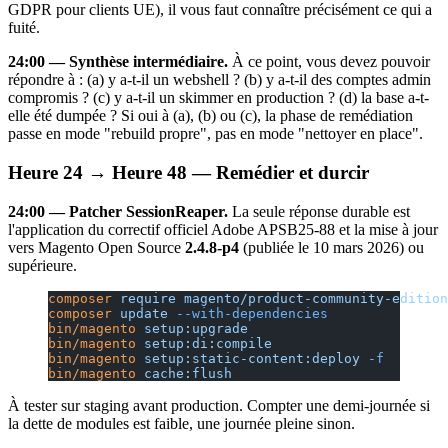
GDPR pour clients UE), il vous faut connaître précisément ce qui a
fuité.
24:00 — Synthèse intermédiaire.
À ce point, vous devez pouvoir
répondre à : (a) y a-t-il un webshell ? (b) y a-t-il des comptes admin
compromis ? (c) y a-t-il un skimmer en production ? (d) la base a-t-
elle été dumpée ? Si oui à (a), (b) ou (c), la phase de remédiation
passe en mode "rebuild propre", pas en mode "nettoyer en place".
Heure 24 → Heure 48 — Remédier et durcir
24:00 — Patcher SessionReaper.
La seule réponse durable est
l'application du correctif officiel Adobe APSB25-88 et la mise à jour
vers Magento Open Source
2.4.8-p4
(publiée le 10 mars 2026) ou
supérieure.
composer
 require
 magento/product-community-edition
composer
 update
 --with-dependencies
bin/magento
 setup:upgrade
bin/magento
 setup:di:compile
bin/magento
 setup:static-content:deploy
 -f
bin/magento
 cache:flush
À tester sur staging avant production. Compter une demi-journée si
la dette de modules est faible, une journée pleine sinon.