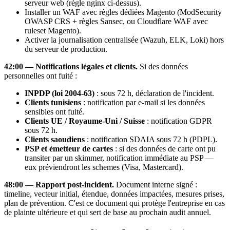
serveur web (règle nginx ci-dessus).
Installer un WAF avec règles dédiées Magento (ModSecurity
OWASP CRS + règles Sansec, ou Cloudflare WAF avec
ruleset Magento).
Activer la journalisation centralisée (Wazuh, ELK, Loki) hors
du serveur de production.
42:00 — Notifications légales et clients.
Si des données
personnelles ont fuité :
INPDP (loi 2004-63)
: sous 72 h, déclaration de l'incident.
Clients tunisiens
: notification par e-mail si les données
sensibles ont fuité.
Clients UE / Royaume-Uni / Suisse
: notification GDPR
sous 72 h.
Clients saoudiens
: notification SDAIA sous 72 h (PDPL).
PSP et émetteur de cartes
: si des données de carte ont pu
transiter par un skimmer, notification immédiate au PSP —
eux préviendront les schemes (Visa, Mastercard).
48:00 — Rapport post-incident.
Document interne signé :
timeline, vecteur initial, étendue, données impactées, mesures prises,
plan de prévention. C'est ce document qui protège l'entreprise en cas
de plainte ultérieure et qui sert de base au prochain audit annuel.