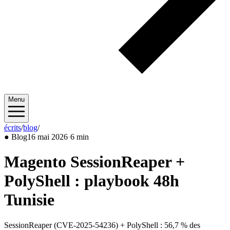
Menu
écrits
/
blog
/
2026/05
●
Blog
16 mai 2026
·
6 min
Magento SessionReaper +
PolyShell : playbook 48h
Tunisie
SessionReaper (CVE-2025-54236) + PolyShell : 56,7 % des