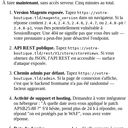
À faire
maintenant
, sans accès serveur. Cinq minutes au total.
Version Magento exposée.
Tapez
https://votre-
dans un navigateur. Si la
boutique.tld/magento_version
réponse contient
,
,
,
, ou
/
2.4.4
2.4.5
2.4.6
2.4.7
2.4.8-p0
, vous êtes potentiellement vulnérable à
2.4.8-p1
SessionReaper. Une 404 ne signifie pas que vous êtes safe —
votre prestataire a peut-être juste désactivé l'endpoint.
API REST publique.
Tapez
https://votre-
. Si vous
boutique.tld/rest/V1/store/storeViews
obtenez du JSON, l'API REST est accessible — surface
d'attaque exposée.
Chemin admin par défaut.
Tapez
https://votre-
. Si la page de connexion s'affiche,
boutique.tld/admin
c'est que le backend frontname n'a pas été randomisé —
facteur aggravant.
Activité de support et hosting.
Demandez à votre intégrateur
ou hébergeur : "À quelle date avez-vous appliqué le patch
APSB25-88 ?" S'il hésite, prend plus de 24 h à répondre, ou
répond "on est protégés par le WAF", vous avez votre
réponse.