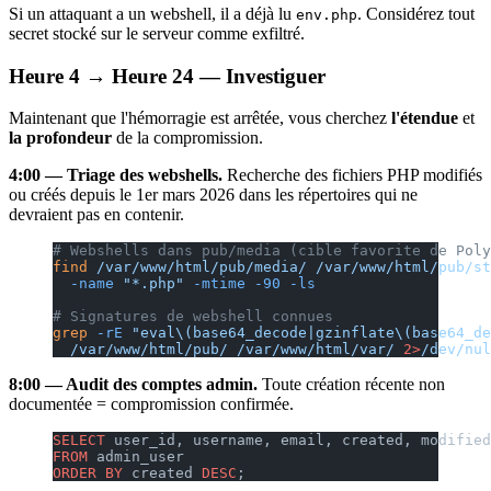
Si un attaquant a un webshell, il a déjà lu
. Considérez tout
env.php
secret stocké sur le serveur comme exfiltré.
Heure 4 → Heure 24 — Investiguer
Maintenant que l'hémorragie est arrêtée, vous cherchez
l'étendue
et
la profondeur
de la compromission.
4:00 — Triage des webshells.
Recherche des fichiers PHP modifiés
ou créés depuis le 1er mars 2026 dans les répertoires qui ne
devraient pas en contenir.
# Webshells dans pub/media (cible favorite de Poly
find
 /var/www/html/pub/media/
 /var/www/html/pub/st
  -name
 "*.php"
 -mtime
 -90
 -ls
# Signatures de webshell connues
grep
 -rE
 "eval\(base64_decode|gzinflate\(base64_de
  /var/www/html/pub/
 /var/www/html/var/
 2>
/dev/nul
8:00 — Audit des comptes admin.
Toute création récente non
documentée = compromission confirmée.
SELECT
 user_id, username, email, created, modified
FROM
 admin_user
ORDER BY
 created 
DESC
;