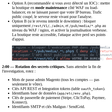
Option A (recommandée si vous avez détecté un IOC) : mettre
la boutique en
mode maintenance
côté WAF ou load-
balancer, en ne laissant passer que votre IP bureau. Trafic
public coupé, le serveur reste vivant pour l'analyse.
Option B (si le revenu interdit le downtime) : bloquer
uniquement
,
, et
au
/rest/V1/
/admin
/pub/media/*.php
niveau du WAF / nginx, et activer la journalisation verbeuse.
La boutique reste accessible, l'attaque active perd ses points
d'appui.
# nginx — bloquer l'exécution PHP dans /pub/media
location
 ~
 ^/pub/media/.*\.php$ 
{
 deny 
all
; 
return
# Bloquer l'API REST publique le temps de l'invest
location
 ~
 ^/rest/V1/ 
{
 allow 
VOTRE.IP.BUREAU;
 den
2:00 — Rotation des secrets critiques.
Sans attendre la fin de
l'investigation, rotez :
Mots de passe admin Magento (tous les comptes — pas
seulement le vôtre).
Clés API REST et Integration tokens (table
).
oauth_token
Identifiants base de données (
).
app/etc/env.php
Clés de passerelle de paiement (Stripe, ClicToPay, Paymee,
Konnect).
Identifiants SMTP et clés Mailgun / SendGrid.