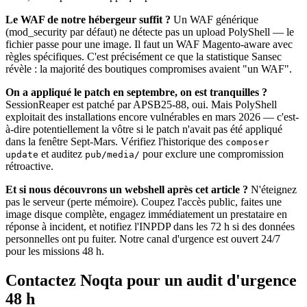
Le WAF de notre hébergeur suffit ?
Un WAF générique
(mod_security par défaut) ne détecte pas un upload PolyShell — le
fichier passe pour une image. Il faut un WAF Magento-aware avec
règles spécifiques. C'est précisément ce que la statistique Sansec
révèle : la majorité des boutiques compromises avaient "un WAF".
On a appliqué le patch en septembre, on est tranquilles ?
SessionReaper est patché par APSB25-88, oui. Mais PolyShell
exploitait des installations encore vulnérables en mars 2026 — c'est-
à-dire potentiellement la vôtre si le patch n'avait pas été appliqué
dans la fenêtre Sept-Mars. Vérifiez l'historique des
composer
et auditez
pour exclure une compromission
update
pub/media/
rétroactive.
Et si nous découvrons un webshell après cet article ?
N'éteignez
pas le serveur (perte mémoire). Coupez l'accès public, faites une
image disque complète, engagez immédiatement un prestataire en
réponse à incident, et notifiez l'INPDP dans les 72 h si des données
personnelles ont pu fuiter. Notre canal d'urgence est ouvert 24/7
pour les missions 48 h.
Contactez Noqta pour un audit d'urgence
48 h