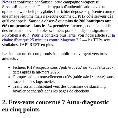
News
et confirmée par Sansec, cette campagne weaponise
SessionReaper en chaînant le bypass d'authentification avec un
upload de webshell polyglotte. Le fichier déposé se présente comme
une image légitime mais s'exécute comme du PHP côté serveur dès
qu'il est appelé. Sansec a observé que
plus de 200 boutiques ont
été compromises dans les 24 premières heures
, et que la moitié
des installations vulnérables scannées portaient déjà la signature
PolyShell à 48 h. Pour le contexte plus large, voir notre article sur
la
chaîne d'attaque 25 minutes contre Magento 2.2
— les TTPs sont
similaires, l'API REST en plus.
Les indicateurs de compromission publics convergent vers trois
artefacts :
Fichiers PHP suspects sous
ou
,
/pub/media/
/pub/static/
datés après la mi-mars 2026.
Comptes admin nouvellement créés (table
) sans
admin_user
trace dans les logs métier.
Trafic sortant inhabituel vers des domaines de skimming
JavaScript chargés dans les pages de checkout.
2. Êtes-vous concerné ? Auto-diagnostic
en cinq points