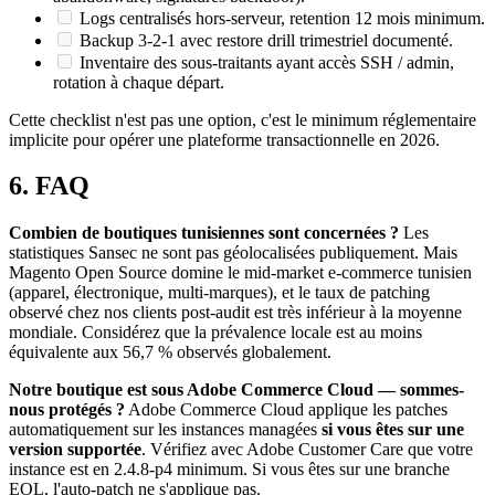
Logs centralisés hors-serveur, retention 12 mois minimum.
Backup 3-2-1 avec restore drill trimestriel documenté.
Inventaire des sous-traitants ayant accès SSH / admin,
rotation à chaque départ.
Cette checklist n'est pas une option, c'est le minimum réglementaire
implicite pour opérer une plateforme transactionnelle en 2026.
6. FAQ
Combien de boutiques tunisiennes sont concernées ?
Les
statistiques Sansec ne sont pas géolocalisées publiquement. Mais
Magento Open Source domine le mid-market e-commerce tunisien
(apparel, électronique, multi-marques), et le taux de patching
observé chez nos clients post-audit est très inférieur à la moyenne
mondiale. Considérez que la prévalence locale est au moins
équivalente aux 56,7 % observés globalement.
Notre boutique est sous Adobe Commerce Cloud — sommes-
nous protégés ?
Adobe Commerce Cloud applique les patches
automatiquement sur les instances managées
si vous êtes sur une
version supportée
. Vérifiez avec Adobe Customer Care que votre
instance est en 2.4.8-p4 minimum. Si vous êtes sur une branche
EOL, l'auto-patch ne s'applique pas.