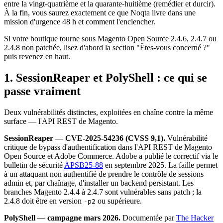
entre la vingt-quatrième et la quarante-huitième (remédier et durcir).
À la fin, vous saurez exactement ce que Noqta livre dans une
mission d'urgence 48 h et comment l'enclencher.
Si votre boutique tourne sous Magento Open Source 2.4.6, 2.4.7 ou
2.4.8 non patchée, lisez d'abord la section "Êtes-vous concerné ?"
puis revenez en haut.
1. SessionReaper et PolyShell : ce qui se
passe vraiment
Deux vulnérabilités distinctes, exploitées en chaîne contre la même
surface — l'API REST de Magento.
SessionReaper — CVE-2025-54236 (CVSS 9,1).
Vulnérabilité
critique de bypass d'authentification dans l'API REST de Magento
Open Source et Adobe Commerce. Adobe a publié le correctif via le
bulletin de sécurité
APSB25-88
en septembre 2025. La faille permet
à un attaquant non authentifié de prendre le contrôle de sessions
admin et, par chaînage, d'installer un backend persistant. Les
branches Magento 2.4.4 à 2.4.7 sont vulnérables sans patch ; la
2.4.8 doit être en version
ou supérieure.
-p2
PolyShell — campagne mars 2026.
Documentée par
The Hacker