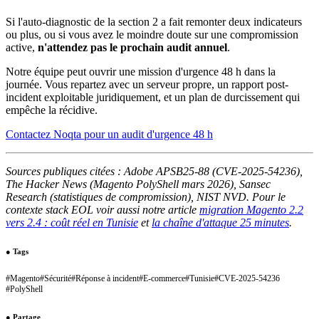
Si l'auto-diagnostic de la section 2 a fait remonter deux indicateurs
ou plus, ou si vous avez le moindre doute sur une compromission
active,
n'attendez pas le prochain audit annuel
.
Notre équipe peut ouvrir une mission d'urgence 48 h dans la
journée. Vous repartez avec un serveur propre, un rapport post-
incident exploitable juridiquement, et un plan de durcissement qui
empêche la récidive.
Contactez Noqta pour un audit d'urgence 48 h
Sources publiques citées : Adobe APSB25-88 (CVE-2025-54236),
The Hacker News (Magento PolyShell mars 2026), Sansec
Research (statistiques de compromission), NIST NVD. Pour le
contexte stack EOL voir aussi notre article
migration Magento 2.2
vers 2.4 : coût réel en Tunisie
et
la chaîne d'attaque 25 minutes
.
●
Tags
#
Magento
#
Sécurité
#
Réponse à incident
#
E-commerce
#
Tunisie
#
CVE-2025-54236
#
PolyShell
●
Partage