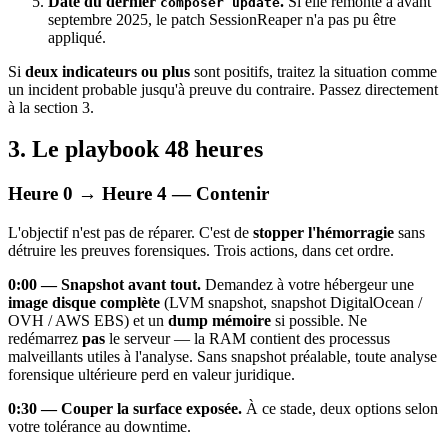
Date du dernier
.
Si elle remonte à avant
composer update
septembre 2025, le patch SessionReaper n'a pas pu être
appliqué.
Si
deux indicateurs ou plus
sont positifs, traitez la situation comme
un incident probable jusqu'à preuve du contraire. Passez directement
à la section 3.
3. Le playbook 48 heures
Heure 0 → Heure 4 — Contenir
L'objectif n'est pas de réparer. C'est de
stopper l'hémorragie
sans
détruire les preuves forensiques. Trois actions, dans cet ordre.
0:00 — Snapshot avant tout.
Demandez à votre hébergeur une
image disque complète
(LVM snapshot, snapshot DigitalOcean /
OVH / AWS EBS) et un
dump mémoire
si possible. Ne
redémarrez
pas
le serveur — la RAM contient des processus
malveillants utiles à l'analyse. Sans snapshot préalable, toute analyse
forensique ultérieure perd en valeur juridique.
0:30 — Couper la surface exposée.
À ce stade, deux options selon
votre tolérance au downtime.