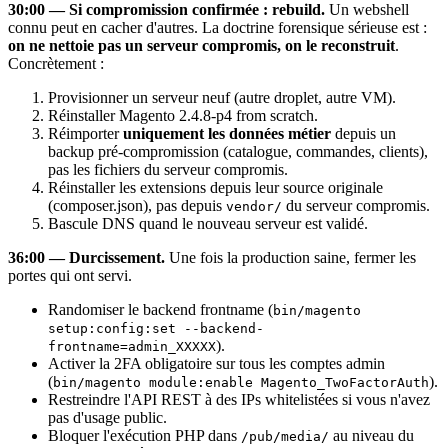
30:00 — Si compromission confirmée : rebuild.
Un webshell
connu peut en cacher d'autres. La doctrine forensique sérieuse est :
on ne nettoie pas un serveur compromis, on le reconstruit
.
Concrètement :
Provisionner un serveur neuf (autre droplet, autre VM).
Réinstaller Magento 2.4.8-p4 from scratch.
Réimporter
uniquement les données métier
depuis un
backup pré-compromission (catalogue, commandes, clients),
pas les fichiers du serveur compromis.
Réinstaller les extensions depuis leur source originale
(composer.json), pas depuis
du serveur compromis.
vendor/
Bascule DNS quand le nouveau serveur est validé.
36:00 — Durcissement.
Une fois la production saine, fermer les
portes qui ont servi.
Randomiser le backend frontname (
bin/magento
setup:config:set --backend-
).
frontname=admin_XXXXX
Activer la 2FA obligatoire sur tous les comptes admin
(
).
bin/magento module:enable Magento_TwoFactorAuth
Restreindre l'API REST à des IPs whitelistées si vous n'avez
pas d'usage public.
Bloquer l'exécution PHP dans
au niveau du
/pub/media/