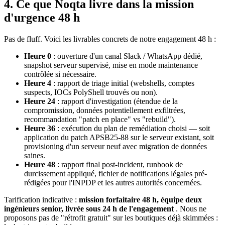
4. Ce que Noqta livre dans la mission
d'urgence 48 h
Pas de fluff. Voici les livrables concrets de notre engagement 48 h :
Heure 0
: ouverture d'un canal Slack / WhatsApp dédié,
snapshot serveur supervisé, mise en mode maintenance
contrôlée si nécessaire.
Heure 4
: rapport de triage initial (webshells, comptes
suspects, IOCs PolyShell trouvés ou non).
Heure 24
: rapport d'investigation (étendue de la
compromission, données potentiellement exfiltrées,
recommandation "patch en place" vs "rebuild").
Heure 36
: exécution du plan de remédiation choisi — soit
application du patch APSB25-88 sur le serveur existant, soit
provisioning d'un serveur neuf avec migration de données
saines.
Heure 48
: rapport final post-incident, runbook de
durcissement appliqué, fichier de notifications légales pré-
rédigées pour l'INPDP et les autres autorités concernées.
Tarification indicative :
mission forfaitaire 48 h, équipe deux
ingénieurs senior, livrée sous 24 h de l'engagement
. Nous ne
proposons pas de "rétrofit gratuit" sur les boutiques déjà skimmées :