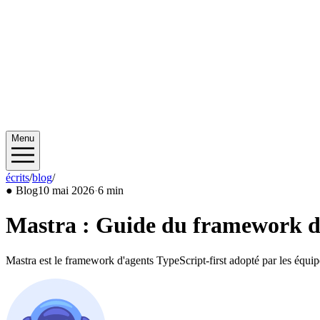
Menu
écrits
/
blog
/
2026/05
●
Blog
10 mai 2026
·
6 min
Mastra : Guide du framework d
Mastra est le framework d'agents TypeScript-first adopté par les équ