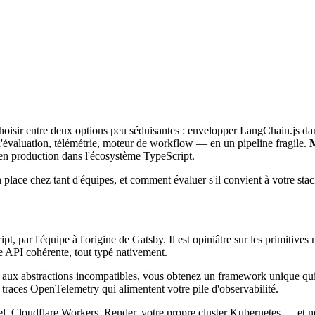
hoisir entre deux options peu séduisantes : envelopper LangChain.js da
'évaluation, télémétrie, moteur de workflow — en un pipeline fragile.
 en production dans l'écosystème TypeScript.
 place chez tant d'équipes, et comment évaluer s'il convient à votre stac
 par l'équipe à l'origine de Gatsby. Il est opiniâtre sur les primitives 
 API cohérente, tout typé nativement.
 aux abstractions incompatibles, vous obtenez un framework unique qui 
traces OpenTelemetry qui alimentent votre pile d'observabilité.
el, Cloudflare Workers, Render, votre propre cluster Kubernetes — et 