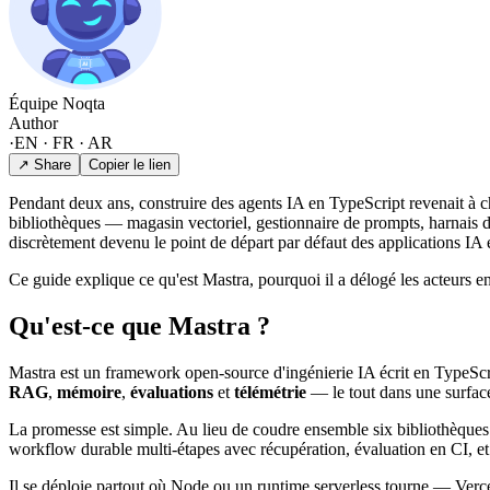
Équipe Noqta
Author
·
EN · FR · AR
↗ Share
Copier le lien
Pendant deux ans, construire des agents IA en TypeScript revenait à c
bibliothèques — magasin vectoriel, gestionnaire de prompts, harnais d
discrètement devenu le point de départ par défaut des applications IA
Ce guide explique ce qu'est Mastra, pourquoi il a délogé les acteurs en
Qu'est-ce que Mastra ?
Mastra est un framework open-source d'ingénierie IA écrit en TypeScript,
RAG
,
mémoire
,
évaluations
et
télémétrie
— le tout dans une surface
La promesse est simple. Au lieu de coudre ensemble six bibliothèques
workflow durable multi-étapes avec récupération, évaluation en CI, et 
Il se déploie partout où Node ou un runtime serverless tourne — Verc