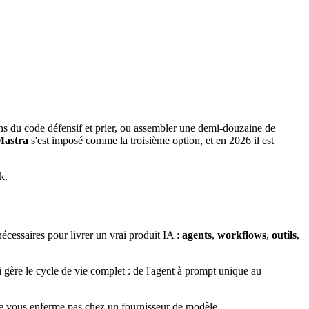
ns du code défensif et prier, ou assembler une demi-douzaine de
Mastra
s'est imposé comme la troisième option, et en 2026 il est
k.
nécessaires pour livrer un vrai produit IA :
agents
,
workflows
,
outils
,
gère le cycle de vie complet : de l'agent à prompt unique au
ne vous enferme pas chez un fournisseur de modèle.