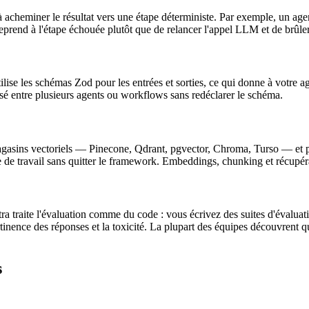
 acheminer le résultat vers une étape déterministe. Par exemple, un agent
reprend à l'étape échouée plutôt que de relancer l'appel LLM et de brûle
ilise les schémas Zod pour les entrées et sorties, ce qui donne à votre ag
isé entre plusieurs agents ou workflows sans redéclarer le schéma.
 magasins vectoriels — Pinecone, Qdrant, pgvector, Chroma, Turso — et
de travail sans quitter le framework. Embeddings, chunking et récupérat
stra traite l'évaluation comme du code : vous écrivez des suites d'évalua
tinence des réponses et la toxicité. La plupart des équipes découvrent 
s