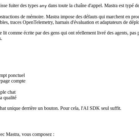
sse fuiter des types
dans toute la chaîne d'appel. Mastra est typé d
any
abstractions de mémoire. Mastra impose des défauts qui marchent en pro
es, traces OpenTelemetry, harnais d'évaluation et adaptateurs de déplo
e lit comme écrite par des gens qui ont réellement livré des agents, pas
s.
ompt ponctuel
typage compte
ple chat
a qualité
at unique derrière un bouton. Pour cela, l'AI SDK seul suffit.
 Avec Mastra, vous composez :