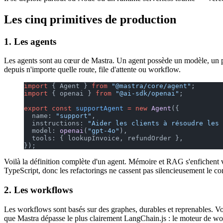
Les cinq primitives de production
1. Les agents
Les agents sont au cœur de Mastra. Un agent possède un modèle, un pro
depuis n'importe quelle route, file d'attente ou workflow.
import
 { Agent } 
from
 "@mastra/core/agent"
;
import
 { openai } 
from
 "@ai-sdk/openai"
;
export
 const
 supportAgent
 =
 new
 Agent
({
  name: 
"support"
,
  instructions: 
"Aider les clients à résoudre les 
  model: 
openai
(
"gpt-4o"
),
  tools: { lookupInvoice, refundOrder },
});
Voilà la définition complète d'un agent. Mémoire et RAG s'enfichent via
TypeScript, donc les refactorings ne cassent pas silencieusement le c
2. Les workflows
Les workflows sont basés sur des graphes, durables et reprenables. Vous 
que Mastra dépasse le plus clairement LangChain.js : le moteur de work