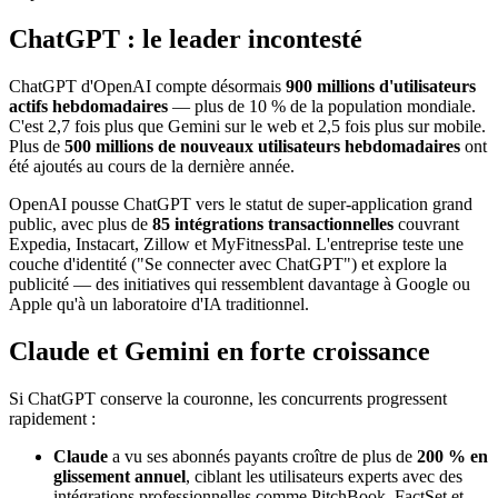
ChatGPT : le leader incontesté
ChatGPT d'OpenAI compte désormais
900 millions d'utilisateurs
actifs hebdomadaires
— plus de 10 % de la population mondiale.
C'est 2,7 fois plus que Gemini sur le web et 2,5 fois plus sur mobile.
Plus de
500 millions de nouveaux utilisateurs hebdomadaires
ont
été ajoutés au cours de la dernière année.
OpenAI pousse ChatGPT vers le statut de super-application grand
public, avec plus de
85 intégrations transactionnelles
couvrant
Expedia, Instacart, Zillow et MyFitnessPal. L'entreprise teste une
couche d'identité ("Se connecter avec ChatGPT") et explore la
publicité — des initiatives qui ressemblent davantage à Google ou
Apple qu'à un laboratoire d'IA traditionnel.
Claude et Gemini en forte croissance
Si ChatGPT conserve la couronne, les concurrents progressent
rapidement :
Claude
a vu ses abonnés payants croître de plus de
200 % en
glissement annuel
, ciblant les utilisateurs experts avec des
intégrations professionnelles comme PitchBook, FactSet et