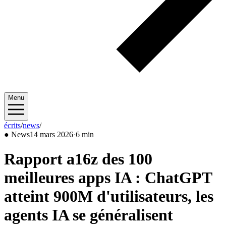
Menu
écrits
/
news
/
2026/03
●
News
14 mars 2026
·
6 min
Rapport a16z des 100
meilleures apps IA : ChatGPT
atteint 900M d'utilisateurs, les
agents IA se généralisent