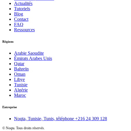
Actualités
Tutoriels
Blog
Contact
FAQ
Ressources
Régions
Arabie Saoudite
Émirats Arabes Unis
Qatar
Bahreïn
Oman
Libye
Tunisie
Algérie
Maroc
Entreprise
Noqta, Tunisie, Tunis, téléphone
+216 24 309 128
©
Noqta. Tous droits réservés.